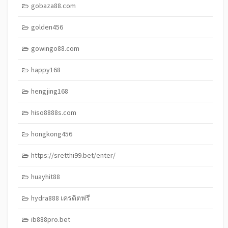
gobaza88.com
golden456
gowingo88.com
happy168
hengjing168
hiso8888s.com
hongkong456
https://sretthi99.bet/enter/
huayhit88
hydra888 เครดิตฟรี
ib888pro.bet