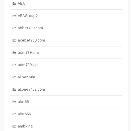
ABA
ABAGroup2
abbet789.com
acebet789.com
adm789.info
adm789.vip
allbet24hr
allone745s.com
alot66
alot666
ambking