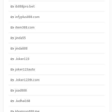
ib888pro.bet
infyplus888.com
item388.com
jinda55
jinda888
Joker123
joker123auto
Joker123th.com
juad888
Judhai168
khumsup888.me