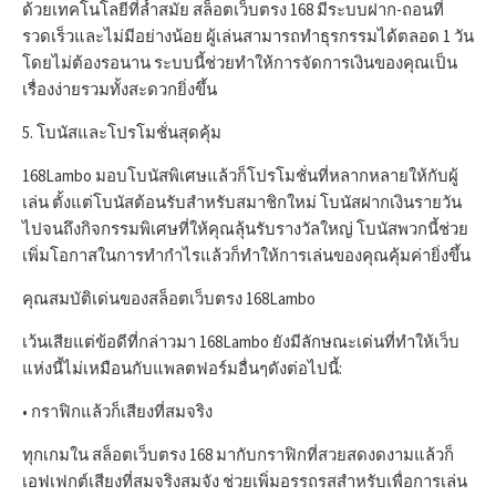
ด้วยเทคโนโลยีที่ล้ำสมัย สล็อตเว็บตรง 168 มีระบบฝาก-ถอนที่
รวดเร็วและไม่มีอย่างน้อย ผู้เล่นสามารถทำธุรกรรมได้ตลอด 1 วัน
โดยไม่ต้องรอนาน ระบบนี้ช่วยทำให้การจัดการเงินของคุณเป็น
เรื่องง่ายรวมทั้งสะดวกยิ่งขึ้น
5. โบนัสและโปรโมชั่นสุดคุ้ม
168Lambo มอบโบนัสพิเศษแล้วก็โปรโมชั่นที่หลากหลายให้กับผู้
เล่น ตั้งแต่โบนัสต้อนรับสำหรับสมาชิกใหม่ โบนัสฝากเงินรายวัน
ไปจนถึงกิจกรรมพิเศษที่ให้คุณลุ้นรับรางวัลใหญ่ โบนัสพวกนี้ช่วย
เพิ่มโอกาสในการทำกำไรแล้วก็ทำให้การเล่นของคุณคุ้มค่ายิ่งขึ้น
คุณสมบัติเด่นของสล็อตเว็บตรง 168Lambo
เว้นเสียแต่ข้อดีที่กล่าวมา 168Lambo ยังมีลักษณะเด่นที่ทำให้เว็บ
แห่งนี้ไม่เหมือนกับแพลตฟอร์มอื่นๆดังต่อไปนี้:
• กราฟิกแล้วก็เสียงที่สมจริง
ทุกเกมใน สล็อตเว็บตรง 168 มากับกราฟิกที่สวยสดงดงามแล้วก็
เอฟเฟกต์เสียงที่สมจริงสมจัง ช่วยเพิ่มอรรถรสสำหรับเพื่อการเล่น