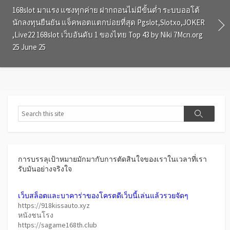
168slot มาแรง แซงทุกค่าย ฝากถอนไม่มีขั้นต่ำ ระบบออโต้
นักลงทุนยืนยัน แจ็คพอตแตกบ่อยที่สุด Pgslot,Slotxo,JOKER
,Live22 168slot เว็บอันดับ 1 ของไทย Top 43 by Niki 7Mcn.org
25 June 25
Search
Search
การบรรลุเป้าหมายมักมากับการตัดสินใจของเราในเวลาที่เรา
รับมันอย่างจริงใจ
เว็บสล็อตและบาคาร่าของโครตดีเว็บนี้เล่นแล้วรวยจัดๆ
https://918kissauto.xyz
หนังชนโรง
https://sagame168th.club