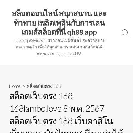
Skip
to
สล็อตออนไลน์ สนุกสนาน และ
content
ท้าทาย เพลิดเพลินกับการเล่น
เกมส์สล็อตที่นี่ qh88 app
Sear
https://qh88vn.com ฝากถอนไม่มีขั้นต่ำ สะดวกสบาย
Togg
และรวดเร็ว เพื่อให้คุณสามารถเล่นเกมส์สล็อตได้
ตลอดเวลา tại game qh88
Home
>
สล็อตเว็บตรง 168
สล็อตเว็บตรง 168
168lambo.love 8 พ.ค. 2567
สล็อตเว็บตรง 168 เว็บคาสิโน