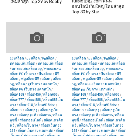
fullslotpg2.com พนัน
ใหม่ล่าสุด Top 29 by Bobby
ออนไลน์ เว็บใหญ่ ใหม่ล่าสุด
Top 30 by Star
168สล็อต
/
pg สล็อต
/
Pgสล็อต
/
168สล็อต
/
pg สล็อต
/
Pgสล็อต
/
ทดลองเล่นสล็อต
/
ทดลองเล่นสล็อต
ทดลองเล่นสล็อต
/
ทดลองเล่นสล็อต
/
ทดลองเล่นสล็อต pg
/
ทดลองเล่น
/
ทดลองเล่นสล็อต pg
/
ทดลองเล่น
สล็อต PG เว็บตรง
/
ปั่นสล็อต
/
พีจี
สล็อต PG เว็บตรง
/
ปั่นสล็อต
/
พีจี
สล็อต
/
ฟลูสล็อตพีจี
/
สล็อต
/
สล็อต
สล็อต
/
ฟลูสล็อตพีจี
/
สล็อต
/
สล็อต
pg
/
สล็อต pg เว็บตรง แตกหนัก
/
pg
/
สล็อต PG เว็บตรง แตกหนัก
/
สล็อต PG เว็บตรง แตกหนัก
/
สล็อต pg เว็บตรง แตกหนัก
/
สล็อต168
/
สล็อต456
/
สล็อต666
/
สล็อต168
/
สล็อต456
/
สล็อต666
/
สล็อต777
/
สล็อต888
/
สล็อต888เว็บ
สล็อต777
/
สล็อต888
/
สล็อต888เว็บ
ตรง
/
สล็อต918
/
สล็อต918kiss
/
ตรง
/
สล็อต918
/
สล็อต918kiss
/
สล็อต99
/
สล็อตpg
/
สล็อตpgเว็บ
สล็อต99
/
สล็อตpg
/
สล็อตpgเว็บ
ตรง
/
สล็อตpgแท้
/
สล็อตxo
/
สล็อต
ตรง
/
สล็อตpgแท้
/
สล็อตxo
/
สล็อต
พุซซี่
/
สล็อตออนไลน์
/
สล็อตเครดิต
พุซซี่
/
สล็อตออนไลน์
/
สล็อตเครดิต
ฟรี
/
สล็อตเว็บตรง
/
สล็อตเว็บตรง
ฟรี
/
สล็อตเว็บตรง
/
สล็อตเว็บตรง
168
/
สล็อตเว็บตรง แตกหนัก
/
สล็อต
168
/
สล็อตเว็บตรง แตกหนัก
/
สล็อต
เว็บตรงไม่ผ่านเอเย่นต์
/
สล็อตเเค
เว็บตรงไม่ผ่านเอเย่นต์
/
สล็อตแจก