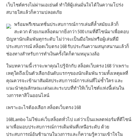
เว็บไซต์ตรงไม่ผ่านเอเย่นต์ ทำให้ผู้เล่นมั่นใจได้ในความโปร่ง
สบายใสแล้วก็ความปลอดภัย
พร้อมพรีเซนเทชั่นประสบการณ์การเล่นที่ล้ำสมัยแล้วก็
สะดวก ด้วยเกมสล็อตมากยิ่งกว่า 500 เกมที่ดีไซน์มาเพื่อตอบ
ปัญหานักเดิมพันทุกระดับ ไม่ว่าจะเป็นมือใหม่หรือผู้เล่นที่มี
ประสบการณ์ สล็อตเว็บตรง 168 รับประกันความสนุกสนานแล้วก็
ช่องทางสำหรับการทำเงินครั้งใดก็ตามหมุนวงล้อ
ในบทความนี้ เราจะพาคุณไปรู้จักกับ สล็อตเว็บตรง 168 ว่าเพราะ
เหตุใดถึงเป็นตัวเลือกอันดับแรกๆของนักเดิมพัน รวมทั้งเหตุผลที่
คุณควรจะเข้ามาสัมผัสประสบการณ์การเล่นที่ไม่ซ้ำใคร และ
แนะนำคุณลักษณะเด่นและระบบที่ทำให้เว็บไซต์แห่งนี้เด่นใน
วงการคาสิโนออนไลน์
เพราะอะไรต้องเลือก สล็อตเว็บตรง 168
168Lambo ไม่ใช่แค่เว็บสล็อตทั่วไป แต่ว่าเป็นแพลตฟอร์มที่ดีไซน์
มาเพื่อมอบประสบการณ์การเดิมพันที่เหนือระดับ ด้วย
ประสบการณ์อันช้านานในวงการและก็ความรู้ความเข้าใจใน