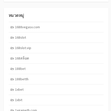
หมวดหมู่
1688vegasx.com
168slot
168slot.vip
168สล็อต
188bet
188betth
1xbet
1xbit
1xgameth.com