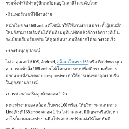
รวมทั้งทำให้ท่านรู้สึกเหมือนอยู่ในคาสิโนระดับโลก
• อินเทอร์เฟซที่ใช้งานง่าย
หน้าเว็บของ 168Lambo ดีไซน์มาให้ใช้งานง่าย แม้กระทั้งผู้เล่นมือ
ใหม่ก็สามารถเริ่มต้นได้ทันที เมนูที่แน่ชัดแล้วก็การจัดวางที่เป็น
ระเบียบเรียบร้อยช่วยให้คุณค้นหาเกมที่อยากได้อย่างรวดเร็ว
• รองรับทุกอุปกรณ์
ไม่ว่าคุณจะใช้ iOS, Android,
สล็อตเว็บตรง 168
หรือ Windows คุณ
สามารถเข้าถึง 168Lambo ได้โดยง่าย ระบบที่เสถียรรวมทั้งการ
ออกแบบที่สนองตอบ (responsive) ทำให้การเล่นของคุณราบรื่น
ในทุกสถานการณ์
• การช่วยส่งเสริมลูกค้าตลอด 1 วัน
คณะทำงานของ สล็อตเว็บตรง 168 พร้อมให้บริการผ่านหนทาง
Line@ : @168lambo ตลอด 1 วัน ไม่ว่าคุณจะมีปัญหาหรือปัญหา
อะไรก็ตามคณะทำงานมือโปรจะช่วยปรับแต่งให้โดยทันที