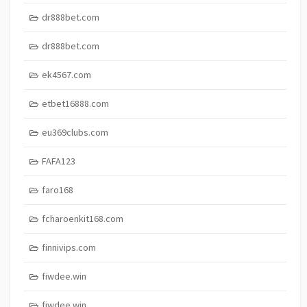
dr888bet.com
dr888bet.com
ek4567.com
etbet16888.com
eu369clubs.com
FAFA123
faro168
fcharoenkit168.com
finnivips.com
fiwdee.win
fiwdee.win