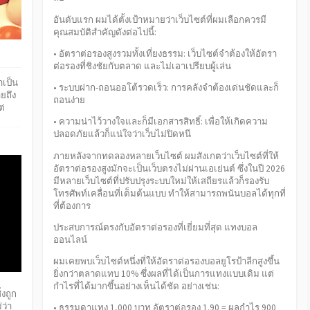
อันดับแรก ผมได้ตั้งเป้าหมายว่าเว็บไซต์ที่ผมเลือกควรมี
คุณสมบัติสำคัญดังต่อไปนี้:
• อัตราต่อรองสูงรวมทั้งเที่ยงธรรม: เว็บไซต์จำต้องให้อัตรา
ต่อรองที่ชิงชัยกับตลาด และไม่เอาเปรียบผู้เล่น
าเป็น
• ระบบฝาก-ถอนออโต้รวดเร็ว: การคลังจำต้องเด่นชัดและก็
ายถึง
ถอนง่าย
ต่
• ความน่าไว้วางใจและก็มีเอกสารสิทธิ์: เพื่อให้เกิดความ
ปลอดภัยแล้วก็แน่ใจว่าเว็บไม่ปิดหนี
ภายหลังจากทดลองหลายเว็บไซต์ ผมสังเกตว่าเว็บไซต์ที่ให้
อัตราต่อรองสูงมักจะเป็นเว็บตรงไม่ผ่านเอเย่นต์ ซึ่งในปี 2026
มีหลายเว็บไซต์ที่ปรับปรุงระบบใหม่ให้เสถียรแล้วก็รองรับ
โทรศัพท์เคลื่อนที่เต็มต้นแบบ ทำให้สามารถพนันบอลได้ทุกที่
ที่ต้องการ
ประสบการณ์ตรงกับอัตราต่อรองที่เยี่ยมที่สุด แทงบอล
ออนไลน์
ผมเคยพบเว็บไซต์หนึ่งที่ให้อัตราต่อรองบอลยูโรป้าลีกสูงขึ้น
ยิ่งกว่าตลาดแทบ 10% ซึ่งผลที่ได้เป็นการแทงแบบเดิม แต่
กำไรที่ได้มากขึ้นอย่างเห็นได้ชัด อย่างเช่น:
่งถูก
่ว่า
• ธรรมดาแทง 1,000 บาท อัตราต่อรอง 1.90 = ผลกำไร 900