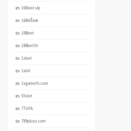
168slot.vip
168สล็อต
188bet
188betth
1xbet
1xbit
1xgameth.com
55slot
77UFA
789pluss.com