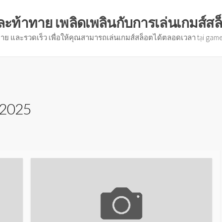
ท้าทาย เพลิดเพลินกับการเล่นเกมส์สล็อต
บาย และรวดเร็ว เพื่อให้คุณสามารถเล่นเกมส์สล็อตได้ตลอดเวลา tại game
 2025