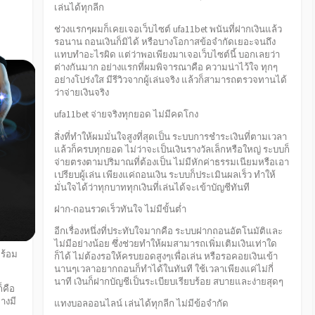
เล่นได้ทุกลีก
ช่วงแรกๆผมก็เคยเจอเว็บไซต์ ufa11bet พนันที่ฝากเงินแล้ว
รอนาน ถอนเงินก็มิได้ หรือบางโอกาสข้อจำกัดเยอะจนถึง
แทบทำอะไรผิด แต่ว่าพอเพียงมาเจอเว็บไซต์นี้ บอกเลยว่า
ต่างกันมาก อย่างแรกที่ผมพิจารณาคือ ความน่าไว้ใจ ทุกๆ
อย่างโปร่งใส มีรีวิวจากผู้เล่นจริง แล้วก็สามารถตรวจทานได้
ว่าจ่ายเงินจริง
ufa11bet จ่ายจริงทุกยอด ไม่มีคดโกง
สิ่งที่ทำให้ผมมั่นใจสูงที่สุดเป็น ระบบการชำระเงินที่ตามเวลา
แล้วก็ครบทุกยอด ไม่ว่าจะเป็นเงินรางวัลเล็กหรือใหญ่ ระบบก็
จ่ายตรงตามปริมาณที่ต้องเป็น ไม่มีหักค่าธรรมเนียมหรือเอา
เปรียบผู้เล่น เพียงแค่ถอนเงิน ระบบก็ประเมินผลเร็ว ทำให้
มั่นใจได้ว่าทุกบาททุกเงินที่เล่นได้จะเข้าบัญชีทันที
ฝาก-ถอนรวดเร็วทันใจ ไม่มีขั้นต่ำ
อีกเรื่องหนึ่งที่ประทับใจมากคือ ระบบฝากถอนอัตโนมัติและ
ไม่มีอย่างน้อย ซึ่งช่วยทำให้ผมสามารถเพิ่มเติมเงินเท่าใด
พร้อม
ก็ได้ ไม่ต้องรอให้ครบยอดสูงๆเพื่อเล่น หรือรอคอยเงินเข้า
นานๆเวลาอยากถอนก็ทำได้ในทันที ใช้เวลาเพียงแค่ไม่กี่
นาที เงินก็ฝากบัญชีเป็นระเบียบเรียบร้อย สบายและง่ายสุดๆ
็คือ
างมี
แทงบอลออนไลน์ เล่นได้ทุกลีก ไม่มีข้อจำกัด
น