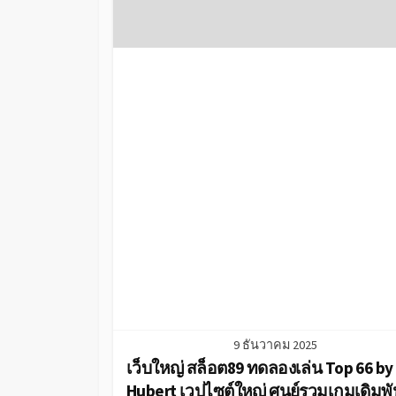
9 ธันวาคม 2025
เว็บใหญ่ สล็อต89 ทดลองเล่น Top 66 by
Hubert เวปไซต์ใหญ่ ศูนย์รวมเกมเดิมพั