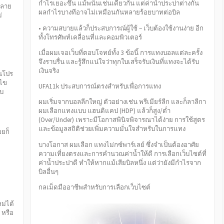
กำไรเยอะขึ้น แม้พนันเช่นเดียวกัน แต่ค่าน้ำประปาต่างกัน
หลาย
ผลกำไรบางทีอาจไม่เหมือนกันหลายร้อยบาทต่อบิล
่
• ความสบายแล้วก็ประสบการณ์ผู้ใช้ – เว็บต้องใช้งานง่าย อีก
ทั้งโทรศัพท์เคลื่อนที่และคอมพิวเตอร์
เมื่อผมเจอเว็บที่ตอบโจทย์ทั้ง 3 ข้อนี้ การแทงบอลแต่ละครั้ง
จึงราบรื่น และรู้สึกแน่ใจว่าทุกใบเสร็จรับเงินที่แทงจะได้รับ
เงินจริง
็นโปร
นไข
UFA11k ประสบการณ์ตรงสำหรับเพื่อการแทง
บบ
ผมเริ่มจากบอลลีกใหญ่ ตัวอย่างเช่น พรีเมียร์ลีก และก็ลาลีกา
ผมเลือกแทงแบบ แฮนดิแคป (HDP) แล้วก็สูง/ต่ำ
(Over/Under) เพราะมีโอกาสพินิจพิจารณาได้ง่าย การใช้สูตร
และข้อมูลสถิติช่วยเพิ่มความมั่นใจสำหรับในการแทง
อยก็
บางโอกาส ผมเลือก แทงไม่กซ์พาร์เลย์ ซึ่งจำเป็นต้องอาศัย
ความเที่ยงตรงและการคำนวณค่าน้ำให้ดี การเลือกเว็บไซต์ที่
ค่าน้ำประปาดี ทำให้หากแม้เสียบิลหนึ่ง แต่ว่ายังมีกำไรจาก
บิลอื่นๆ
กลเม็ดมืออาชีพสำหรับการเลือกเว็บไซต์
ม่ได้
 หรือ