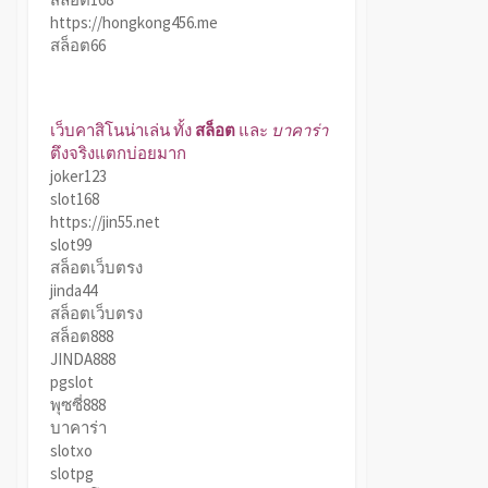
https://hongkong456.me
สล็อต66
เว็บคาสิโนน่าเล่น ทั้ง
สล็อต
และ
บาคาร่า
ตึงจริงแตกบ่อยมาก
joker123
slot168
https://jin55.net
slot99
สล็อตเว็บตรง
jinda44
สล็อตเว็บตรง
สล็อต888
JINDA888
pgslot
พุซซี่888
บาคาร่า
slotxo
slotpg