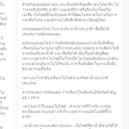
สำหรับคอบอลอย่างผม ประเด็นหลักที่สุดคือ เล่นได้ทุกลีก ไม่
ร็ว
ว่าจะพรีเมียร์ลีก ลาลีกา บุนเดสลีกา หรือลีกเล็กๆในทวีป
ร่า
เอเชีย เว็บไซต์นี้รองรับหมด ทำให้ผมไม่พลาดโอกาสในการ
ไลน์
แทงทีมโปรด และยังรวมไปถึงลีกที่เพิ่งจะเปิดฤดูใหม่
ต้อง
แทงบอลออนไลน์ เว็บจ่ายจริง ค่าน้ำประปาดี เชื่อถือได้
ประสบการณ์ตรงของผม
ว้
พนันบอลออนไลน์ การเดิมพันฟุตบอลออนไลน์เป็นสิ่งที่ผม
Play
เริ่มสนใจมานานหลายปี จากประสบการณ์ตรง การเลือกเว็บที่
ยิ่ง
จ่ายเงินจริง ค่าน้ำดี และเชื่อถือได้ เป็นเรื่องสำคัญที่สุด
ม์
เพราะเหตุว่าถ้าเว็บไซต์ไม่โปร่งใส ไม่ว่าผลเดิมพันจะถูกต้อง
งพวก
มากแค่ไหนก็อาจไม่ได้รับเงิน การเริ่มต้นผิดเว็บอาจเสียทั้ง
ยังเวลารวมทั้งเงิน
เพราะอะไรจำต้องเลือกเว็บไซต์จ่ายจริงค่าน้ำประปาดี
ไม่
ufa11bet
จากประสบการณ์ของผม การเลือกเว็บเดิมพันมีปัจจัยสำคัญ
ไม่
อยู่ 3 อย่าง:
งแต่
ว้
• ความน่าไว้ใจของเว็บไซต์ – สำรวจว่ามีรีวิวจริง การจด
ก็ง่าย
ทะเบียนอย่างแม่นยำ แล้วก็ระบบฝาก-ถอนอัตโนมัติที่ไม่
้อง
ล่าช้า
• ค่าน้ำประปาและอัตราต่อรอง – เว็บไซต์ที่ค่าน้ำดีช่วยให้ได้
อด