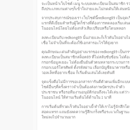
จะเป็นหน้าเว็บไซต์ เมนู ระบบลงทะเบียนเป็นสมาชิก 
ถึงประเภทเกมต่างๆก็เข้าใจง่ายและไม่กดดันให้เล่นหน
จากประสบการณ์ของเรา เว็บไซต์นี้
redkong89
เป็นจุดเร
แรกที่ดีเยี่ยมสำหรับผู้ใดก็ช่างที่ต้องการทดลองเริ่มเล่น
โนออนไลน์โดยไม่ต้องกลัวเสียเปรียบหรือโดนหลอก
ลงทะเบียนกับ redkong89 นั้นง่ายและก็เร็วทันใจอย่างไม
เชื่อ ไม่จำเป็นที่จะต้องใช้เอกสารอะไรให้ยุ่งยาก
คุณลักษณะเด่นสำคัญอย่างแรกของ redkong89 เป็นกรร
ลงทะเบียนเป็นสมาชิกสล็อต89 ที่ไม่สลับซับซ้อน ไม่ต้อ
กรอกข้อมูลเยอะ ไม่ต้องยืนยันตัวตนหลายกระบวนการ 
กรอกเบอร์โทรศัพท์ ตั้งรหัสผ่าน เลือกบัญชีธนาคารหรือ
วอลเล็ทที่อยากเชื่อม ก็เริ่มต้นเล่นได้เลยทันที
จุดแข็งคือไม่มีการขอเอกสารการันตีตัวตนเพิ่มอีกแบบเ
ไซต์อื่นๆที่ครั้งคราวจำเป็นต้องส่งภาพบัตรประจำตัว
ประชาชน หรือรอทีมงานอนุมัติก่อนถึงจะได้เล่น แต่ว่า 
โนออนไลน์ ให้ท่านเริ่มต้นได้ด้านใน 1 นาที
การเริ่มต้นที่รวดเร็วทันใจอย่างงี้ ทำให้เราไม่รู้จักสึกโ
สอดแทรก แถมยังลดความรู้สึกเกร็งหรือระแวงในฐานะ
ใหม่ลงไปจำนวนมาก