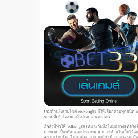
เกมด้านในเว็บไซต์ redkong89 มีให้เลือกครบทุกชนิด 
ระบบที่เข้าใจง่ายแม้ไม่เคยเล่นมาก่อน
อีกสิ่งที่ทำให้ redkong89 เหมาะกับมือใหม่อย่างแท้จริง ก
การแยกเป็นชนิดและประเภทเกมต่างๆด้านในเว็บไว้อย่
ความเรียบร้อย ไม่ซับซ้อน แถมยังมีคำชี้แจงประกอบใ