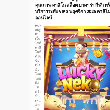
คุณภาพ คาสิโน สล็อต บาคาร่า กีฬา พร
บริการระดับ VIP 8 พฤศจิกา 2025 คาสิโ
ออนไลน์
redk
ong
89
เว็บ
ไซต์
คาสิ
โนที่
ดีไซ
น์มา
เพื่อ
มือ
ใหม่
โดย
ยิ่ง
ไป
กว่า
นั้น
เล่น
ง่าย
ไม่