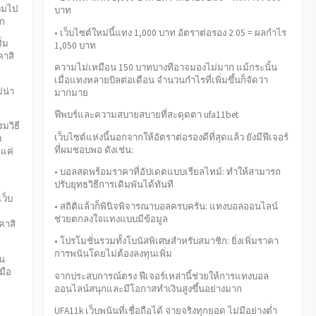
รวมไป
บาท
ัก
• เว็บไซต์ใหม่นี้แทง 1,000 บาท อัตราต่อรอง 2.05 = ผลกำไร
ิ่ม
1,050 บาท
คาสิ
ความไม่เหมือน 150 บาทบางทีอาจมองไม่มาก แม้กระนั้น
เมื่อแทงหลายบิลต่อเดือน จำนวนกำไรที่เพิ่มขึ้นก็จัดว่า
่น่า
มากมาย
ฟีพบร์และความสบายสบายที่สะดุดตา ufa11bet
มวิธี
เว็บไซต์แห่งนี้นอกจากให้อัตราต่อรองดีที่สุดแล้ว ยังมีฟีเจอร์
ง
ที่ผมชอบพอ ดังเช่น:
แค่
• บอลสดพร้อมราคาที่อัปเดตแบบเรียลไทม์: ทำให้สามารถ
ปรับยุทธวิธีการเดิมพันได้ทันที
ว็บ
• สถิติแล้วก็พินิจพิจารณาบอลครบครัน:
แทงบอลออนไลน์
ช่วยตกลงใจแทงแบบมีข้อมูล
คาสิ
• โปรโมชั่นรวมทั้งโบนัสพิเศษสำหรับสมาชิก: ยิ่งเพิ่มราคา
การพนันโดยไม่ต้องลงทุนเพิ่ม
ดน
มือ
จากประสบการณ์ตรง ฟีเจอร์เหล่านี้ช่วยให้การแทงบอล
ออนไลน์สนุกและมีโอกาสทำเงินสูงขึ้นอย่างมาก
UFA11k เว็บพนันที่เชื่อถือได้ จ่ายจริงทุกยอด ไม่มีอย่างต่ำ