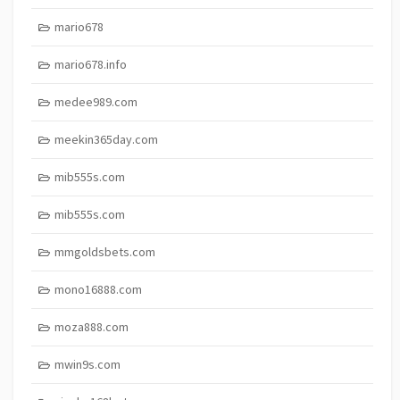
mario678
mario678.info
medee989.com
meekin365day.com
mib555s.com
mib555s.com
mmgoldsbets.com
mono16888.com
moza888.com
mwin9s.com