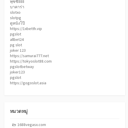
พุซซี่888
บาคาร่า
slotxo
slotpg
ดูหนังโป๊
https://1xbetth.vip
pgslot
allbet24
pg slot
joker 123
https://samurai777.net
https://tokyoslot88.com
pgslotbetway
joker123
pgslot
https://gogoslot.asia
หมวดหมู่
1688vegasx.com