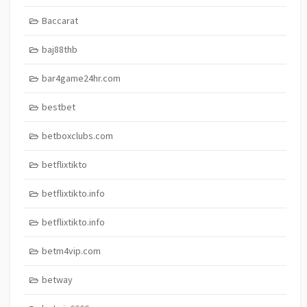
Baccarat
baj88thb
bar4game24hr.com
bestbet
betboxclubs.com
betflixtikto
betflixtikto.info
betflixtikto.info
betm4vip.com
betway