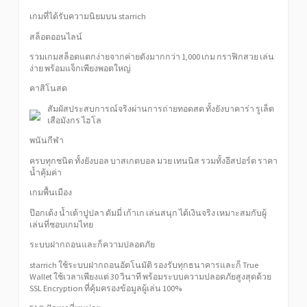
เกมที่ได้รับความนิยมบน starrich
สล็อตออนไลน์
รวมเกมสล็อตแตกง่ายจากค่ายดังมากกว่า 1,000 เกม กราฟิกสวย เล่น
ง่าย พร้อมแจ็กเพียงพอตใหญ่
คาสิโนสด
สัมผัสประสบการณ์จริงผ่านการถ่ายทอดสด ทั้งยังบาคาร่า รูเล็ต
เสือมังกร ไฮโล
พนันกีฬา
ครบทุกชนิด ทั้งยังบอล บาสเกตบอล มวย เทนนิส รวมทั้งอีสปอร์ต ราคา
น้ำคุ้มค่า
เกมพื้นเมือง
ป๊อกเด้ง น้ำเต้าปูปลา ดัมมี่ เก้าเก เล่นสนุก ได้เงินจริง เหมาะสมกับผู้
เล่นที่ชอบเกมไทย
ระบบฝากถอนและก็ความปลอดภัย
starrich ใช้ระบบฝากถอนอัตโนมัติ รองรับทุกธนาคารและก็ True
Wallet ใช้เวลาเพียงแต่ 30 วินาที พร้อมระบบความปลอดภัยสูงสุดด้วย
SSL Encryption ที่คุ้มครองข้อมูลผู้เล่น 100%