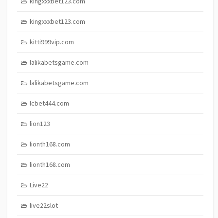
kingxxxbet123.com
kingxxxbet123.com
kitti999vip.com
lalikabetsgame.com
lalikabetsgame.com
lcbet444.com
lion123
lionth168.com
lionth168.com
Live22
live22slot