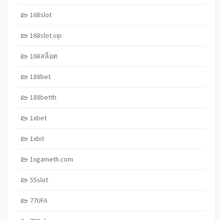
168slot
168slot.vip
168สล็อต
188bet
188betth
1xbet
1xbit
1xgameth.com
55slot
77UFA