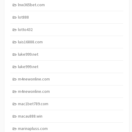
lnw365bet.com
lot888
lotto432
luis16888.com
luke999.net
luke999.net
m4newonline.com
m4newonline.com
mac1bet789.com
macau888.win
marinapluss.com