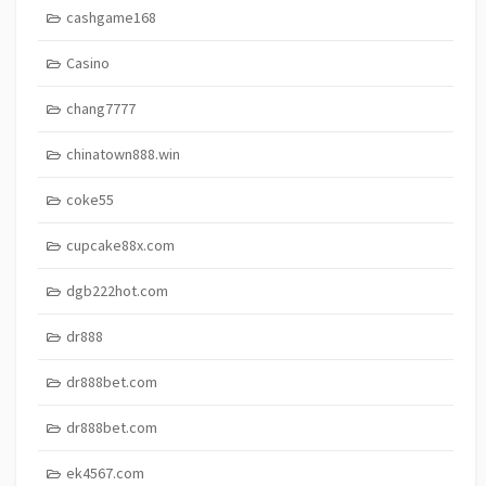
cashgame168
Casino
chang7777
chinatown888.win
coke55
cupcake88x.com
dgb222hot.com
dr888
dr888bet.com
dr888bet.com
ek4567.com