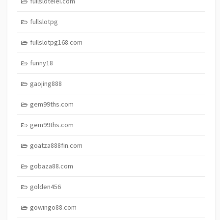
fullsloteiei.com
fullslotpg
fullslotpg168.com
funny18
gaojing888
gem99ths.com
gem99ths.com
goatza888fin.com
gobaza88.com
golden456
gowingo88.com