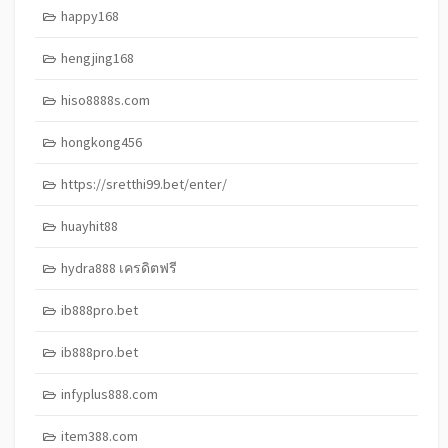
happy168
hengjing168
hiso8888s.com
hongkong456
https://sretthi99.bet/enter/
huayhit88
hydra888 เครดิตฟรี
ib888pro.bet
ib888pro.bet
infyplus888.com
item388.com