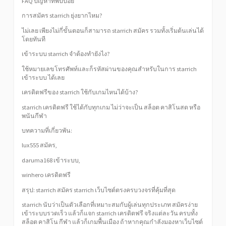
FAQ ปัญหาที่พบบ่อย
การสมัคร starrich ยุ่งยากไหม?
ไม่เลย เพียงไม่กี่ขั้นตอนก็สามารถ starrich สมัคร รวมทั้งเริ่มต้นเล่นได้
โดยทันที
เข้าระบบ starrich จำต้องทำยังไง?
ใช้หมายเลขโทรศัพท์และก็รหัสผ่านของคุณสำหรับในการ starrich
เข้าระบบ ได้เลย
เครดิตฟรีของ starrich ใช้กับเกมไหนได้บ้าง?
starrich เครดิตฟรี ใช้ได้กับทุกเกม ไม่ว่าจะเป็น สล็อต คาสิโนสด หรือ
พนันกีฬา
บทความที่เกี่ยวพัน:
lux555 สมัคร,
daruma168 เข้าระบบ,
winhero เครดิตฟรี
สรุป:
starrich สมัคร
starrich เว็บไซต์ตรงครบวงจรที่คุ้มที่สุด
starrich นับว่าเป็นตัวเลือกที่เหมาะสมกับผู้เล่นทุกประเภท สมัครง่าย
เข้าระบบรวดเร็ว แล้วก็แจก starrich เครดิตฟรี จริงแต่ละวัน ครบทั้ง
สล็อต คาสิโน กีฬา แล้วก็เกมพื้นเมือง ถ้าหากคุณกำลังมองหาเว็บไซต์