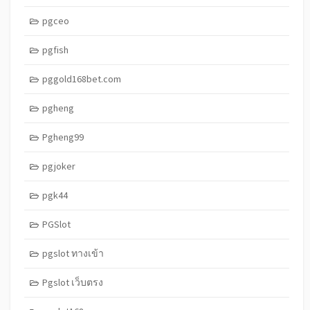
pgceo
pgfish
pggold168bet.com
pgheng
Pgheng99
pgjoker
pgk44
PGSlot
pgslot ทางเข้า
Pgslot เว็บตรง