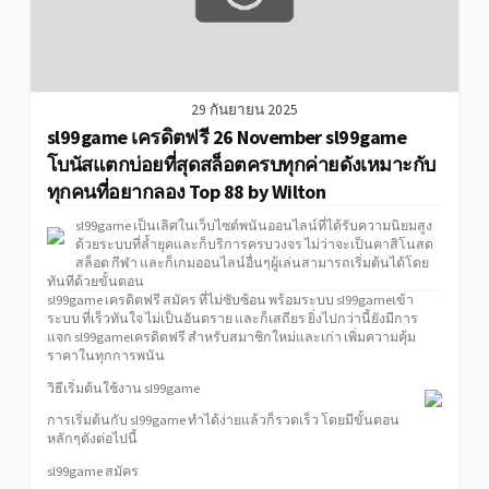
29 กันยายน 2025
sl99game เครดิตฟรี 26 November sl99game
โบนัสแตกบ่อยที่สุดสล็อตครบทุกค่ายดังเหมาะกับ
ทุกคนที่อยากลอง Top 88 by Wilton
sl99game เป็นเลิศในเว็บไซต์พนันออนไลน์ที่ได้รับความนิยมสูง
ด้วยระบบที่ล้ำยุคและก็บริการครบวงจร ไม่ว่าจะเป็นคาสิโนสด
สล็อต กีฬา และก็เกมออนไลน์อื่นๆผู้เล่นสามารถเริ่มต้นได้โดย
ทันทีด้วยขั้นตอน
sl99game เครดิตฟรี
สมัคร ที่ไม่ซับซ้อน พร้อมระบบ sl99gameเข้า
ระบบ ที่เร็วทันใจ ไม่เป็นอันตราย และก็เสถียร ยิ่งไปกว่านี้ยังมีการ
แจก sl99gameเครดิตฟรี สำหรับสมาชิกใหม่และเก่า เพิ่มความคุ้ม
ราคาในทุกการพนัน
วิธีเริ่มต้นใช้งาน sl99game
การเริ่มต้นกับ sl99game ทำได้ง่ายแล้วก็รวดเร็ว โดยมีขั้นตอน
หลักๆดังต่อไปนี้
sl99game สมัคร