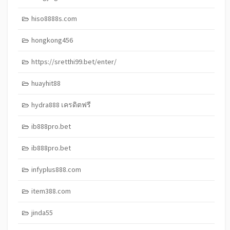
hiso8888s.com
hongkong456
https://sretthi99.bet/enter/
huayhit88
hydra888 เครดิตฟรี
ib888pro.bet
ib888pro.bet
infyplus888.com
item388.com
jinda55