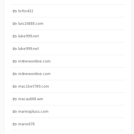
lotto432
luis16888.com
luke999.net
luke999.net
m4newonline.com
m4newonline.com
mac1bet789.com
macau888.win
marinapluss.com
mario678