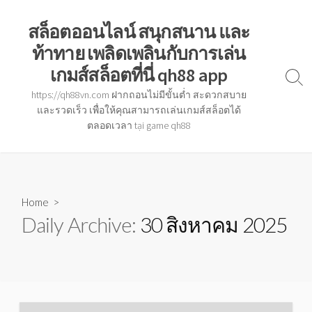
Skip
to
สล็อตออนไลน์ สนุกสนาน และ
content
ท้าทาย เพลิดเพลินกับการเล่น
เกมส์สล็อตที่นี่ qh88 app
Sear
https://qh88vn.com ฝากถอนไม่มีขั้นต่ำ สะดวกสบาย
Togg
และรวดเร็ว เพื่อให้คุณสามารถเล่นเกมส์สล็อตได้
ตลอดเวลา tại game qh88
Home
>
Daily Archive:
30 สิงหาคม 2025