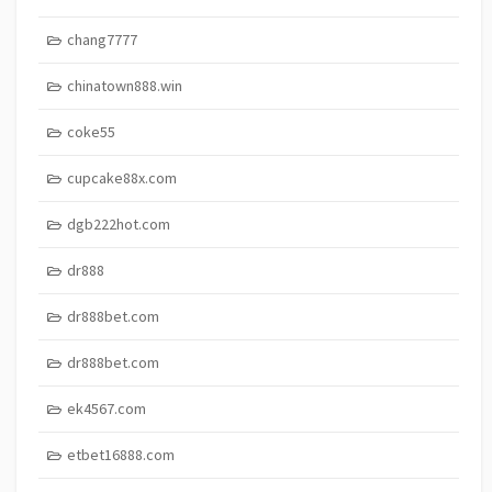
chang7777
chinatown888.win
coke55
cupcake88x.com
dgb222hot.com
dr888
dr888bet.com
dr888bet.com
ek4567.com
etbet16888.com