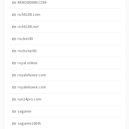
RENO88WIN.COM
rich8188.com
rich8188.net
rocket45
rockstar66
royal online
royaleluxee.com
royaleluxee.com
run24pro.com
sagame
sagame168th