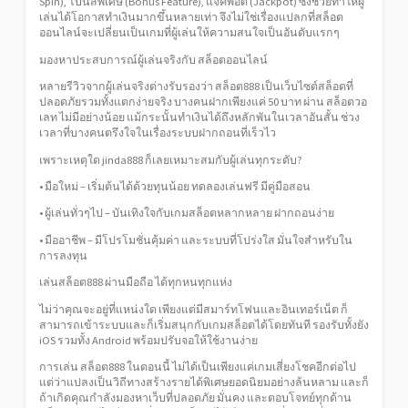
Spin), โบนัสพิเศษ (Bonus Feature), แจ็คพอต (Jackpot) ซึ่งช่วยทำให้ผู้
เล่นได้โอกาสทำเงินมากขึ้นหลายเท่า จึงไม่ใช่เรื่องแปลกที่สล็อต
ออนไลน์จะเปลี่ยนเป็นเกมที่ผู้เล่นให้ความสนใจเป็นอันดับแรกๆ
มองหาประสบการณ์ผู้เล่นจริงกับ สล็อตออนไลน์
หลายรีวิวจากผู้เล่นจริงต่างรับรองว่า สล็อต888 เป็นเว็บไซต์สล็อตที่
ปลอดภัยรวมทั้งแตกง่ายจริง บางคนฝากเพียงแค่ 50 บาท ผ่าน สล็อตวอ
เลท ไม่มีอย่างน้อย แม้กระนั้นทำเงินได้ถึงหลักพันในเวลาอันสั้น ช่วง
เวลาที่บางคนตรึงใจในเรื่องระบบฝากถอนที่เร็วไว
เพราะเหตุใด jinda888 ก็เลยเหมาะสมกับผู้เล่นทุกระดับ?
• มือใหม่ – เริ่มต้นได้ด้วยทุนน้อย ทดลองเล่นฟรี มีคู่มือสอน
• ผู้เล่นทั่วๆไป – บันเทิงใจกับเกมสล็อตหลากหลาย ฝากถอนง่าย
• มืออาชีพ – มีโปรโมชั่นคุ้มค่า และระบบที่โปร่งใส มั่นใจสำหรับใน
การลงทุน
เล่นสล็อต888 ผ่านมือถือ ได้ทุกหนทุกแห่ง
ไม่ว่าคุณจะอยู่ที่แหน่งใด เพียงแต่มีสมาร์ทโฟนและอินเทอร์เน็ต ก็
สามารถเข้าระบบและก็เริ่มสนุกกับเกมสล็อตได้โดยทันที รองรับทั้งยัง
iOS รวมทั้ง Android พร้อมปรับจอให้ใช้งานง่าย
การเล่น สล็อต888 ในตอนนี้ ไม่ได้เป็นเพียงแค่เกมเสี่ยงโชคอีกต่อไป
แต่ว่าแปลงเป็นวิถีทางสร้างรายได้พิเศษยอดนิยมอย่างล้นหลาม และก็
ถ้าเกิดคุณกำลังมองหาเว็บที่ปลอดภัย มั่นคง และตอบโจทย์ทุกด้าน