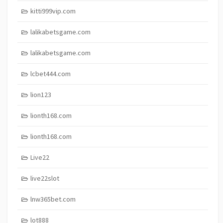
kitti999vip.com
lalikabetsgame.com
lalikabetsgame.com
lcbet444.com
lion123
lionth168.com
lionth168.com
Live22
live22slot
lnw365bet.com
lot888