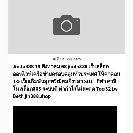
30 สิงหาคม 2025
Jinda888 19 สิงหาคม 68 jinda888 เว็บสล็อต
ออนไลน์เครือข่ายครอบคลุมทั่วประเทศ ให้ค่าคอม
1% เว็บเดิมพันสุดพรี่เมี่ยมยิงปลา SLOT กีฬา คาสิ
โน สล็อต888 ระบบดี ทำกำไรไม่สะดุด Top 32 by
Beth jin888.shop