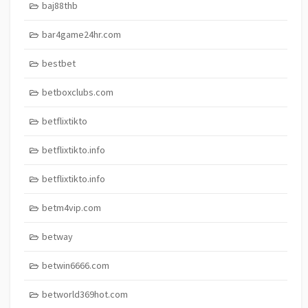
baj88thb
bar4game24hr.com
bestbet
betboxclubs.com
betflixtikto
betflixtikto.info
betflixtikto.info
betm4vip.com
betway
betwin6666.com
betworld369hot.com