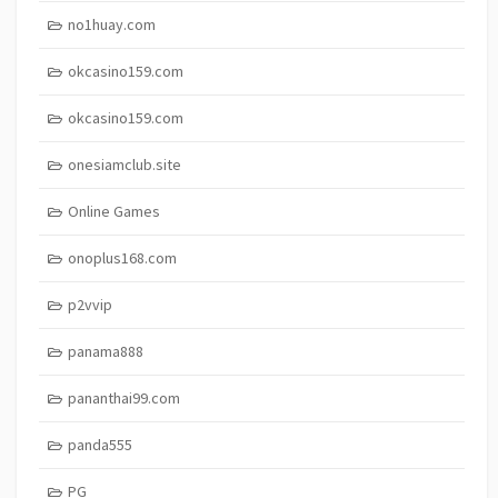
no1huay.com
okcasino159.com
okcasino159.com
onesiamclub.site
Online Games
onoplus168.com
p2vvip
panama888
pananthai99.com
panda555
PG