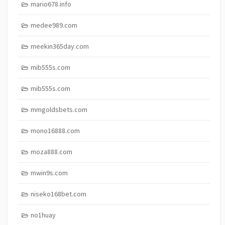
mario678.info
medee989.com
meekin365day.com
mib555s.com
mib555s.com
mmgoldsbets.com
mono16888.com
moza888.com
mwin9s.com
niseko168bet.com
no1huay