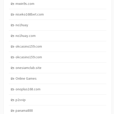
mwin9s.com
niseko168bet.com
no1huay
no1huay.com
okcasino159.com
okcasino159.com
onesiamclub.site
Online Games
onoplus168.com
p2vvip
panama888