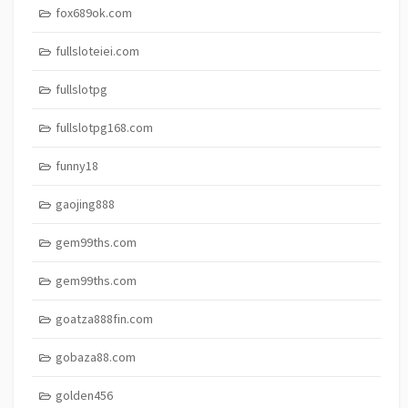
fox689ok.com
fullsloteiei.com
fullslotpg
fullslotpg168.com
funny18
gaojing888
gem99ths.com
gem99ths.com
goatza888fin.com
gobaza88.com
golden456