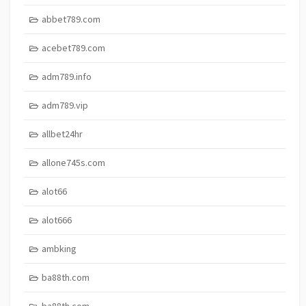
abbet789.com
acebet789.com
adm789.info
adm789.vip
allbet24hr
allone745s.com
alot66
alot666
ambking
ba88th.com