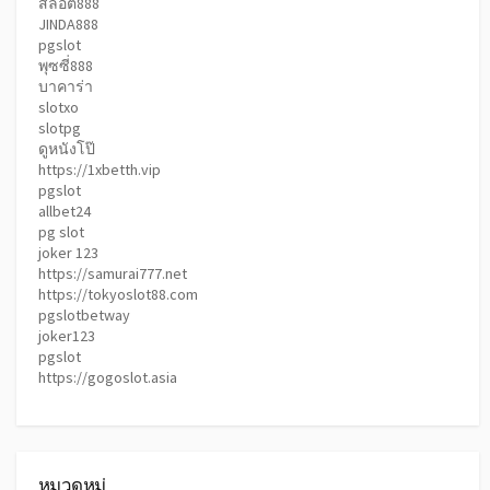
สล็อต888
JINDA888
pgslot
พุซซี่888
บาคาร่า
slotxo
slotpg
ดูหนังโป๊
https://1xbetth.vip
pgslot
allbet24
pg slot
joker 123
https://samurai777.net
https://tokyoslot88.com
pgslotbetway
joker123
pgslot
https://gogoslot.asia
หมวดหมู่