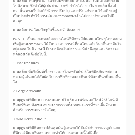
เกมสล็อตใหม่ๆเข้ามาในระบบทุกเดือน โดยเน้นย้ำไปที่ เกมแตกง่าย
โบนัสมาก ซึ่งทำให้ผู้เล่นสามารถทำกำไรได้อย่างไม่ยากเย็น ยิ่งไป
กว่านั้น ทางเว็บไซต์ยังมีการปรับปรุงและปรับแก้ระบบให้เสถียรอยู่
เป็นประจำ ทำให้การเล่นเกมtemmax69เป็นไปอย่างง่ายดาย ไม่มี
สะดุด
เกมสล็อต PG ใหม่ปัจจุบันชี้แนะ จำต้องลอง!
PG SLOT เป็นค่ายเกมสล็อตออนไลน์ที่มีการอัปเดตเกมใหม่ๆโดยตลอด
เพื่อผู้เล่นtemmax69ได้รับประสบการณ์ที่สดใหม่แล้วก็น่าตื่นตาตื่นใจ
อยู่ตลอด ในปี 2024 นี้ มีเกมสล็อตใหม่จาก PG ที่น่าดึงดูดและก็ควรจะ
ทดลองเล่นดังต่อไปนี้:
1. Tsar Treasures
เกมสล็อตที่พรีเซ็นท์เรื่องราวของโภคทรัพย์ซาร์ในพิพิธภัณฑสถาน
หลวง ผู้เล่นจะได้สัมผัสกับกราฟิกที่งามและฟีพบร์พิเศษที่น่าตื่นตาตื่น
ใจ
2. Forge of Wealth
เกมpgslotที่มีแบบการเล่นแบบ 6 รีล 5 แถว พร้อมเพย์ไลน์ 243 ไลน์ มี
ฟีเจอร์พิเศษดังเช่น Wild Stacks รวมทั้ง Bonus Reel ที่ช่วยเพิ่มจังหวะ
สำหรับการชนะรางวัลใหญ่
3. Wild Heist Cashout
เกมpgslotที่มีธีมการปล้นสุดมัน ผู้เล่นจะได้สัมผัสกับการผจญภัยและ
ก็ฟีเจอร์พิเศษที่หลากหลาย ทำให้การเล่นเกมนี้ไม่มีเบื่อ