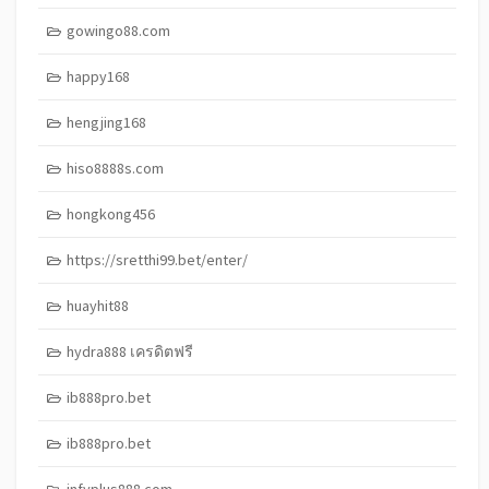
gowingo88.com
happy168
hengjing168
hiso8888s.com
hongkong456
https://sretthi99.bet/enter/
huayhit88
hydra888 เครดิตฟรี
ib888pro.bet
ib888pro.bet