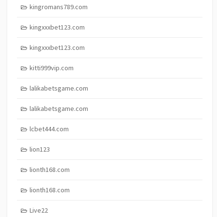
kingromans789.com
kingxxxbet123.com
kingxxxbet123.com
kitti999vip.com
lalikabetsgame.com
lalikabetsgame.com
lcbet444.com
lion123
lionth168.com
lionth168.com
Live22