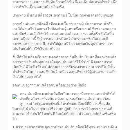
สามารถวางแผนการเดิมพันก้าวหน้าขึ้น ซึ่งจะเพิ่มช่องทางสำหรับเพื่อ
การทำเงินเมื่อคุณเล่นด้วยเงินจริง
ปากทางเข้าเล่น สล็อต168 เครดิตฟรี โบนัสแตกง่าย จ่ายจริงทุกยอด
การเข้าเล่นเกมสล็อตที่ สล็อต168 นั้นง่ายดาย ผู้เล่นสามารถเข้าถึง
เกมได้ผ่านเว็บโดยตรง ไม่ต้องผ่านผู้แทนหรือเอเย่นต์ ซึ่งช่วยลดความ
สลับซับซ้อนแล้วก็ทำให้การเล่นเกมสล็อตสบายรวมทั้งเร็วทันใจขึ้น
นอกเหนือจากนี้ยังมีการแจกเครดิตฟรีสำหรับสมาชิกใหม่และก็
สมาชิกเก่าอย่างต่อเนื่อง ทำให้ผู้เล่นมีโอกาสเพิ่มเงินทุนสำหรับการ
เล่นโดยไม่ต้องใช้เงินของตัวเอง
สิ่งที่ทำให้ สล็อตเว็บตรง แตกต่างจากเว็บอื่นเป็น โบนัสที่แตกง่ายแล้ว
ก็การจ่ายเงินจริงทุกยอด เมื่อคุณเล่นและก็ได้กำไรได้ คุณสามารถ
เบิกเงินได้ในทันทีโดยไม่ต้องคอยการรับรองจากระบบ การที่ไม่มีขั้น
ต่ำสำหรับในการถอนยังเป็นอีกหนึ่งจุดเด่นที่ช่วยให้ผู้เล่นสามารถเบิก
เงินได้ตามอยากได้
จุดเด่นของการเล่นสล็อตกับ สล็อต168 ผ่านมือถือ
การเล่นสล็อต168ผ่านมือถือเป็นแนวทางที่สะดวกและเข้าถึงได้
ง่ายที่สุดในช่วงปัจจุบัน สล็อต168 รองรับการเล่นผ่านทุกวัสดุ
อุปกรณ์ โดยเฉพาะอย่างยิ่งโทรศัพท์เคลื่อนที่ที่มีการเชื่อมต่อ
อินเทอร์เน็ต ไม่ว่าคุณจะใช้ระบบปฏิบัติการ iOS หรือ Android คุณก็
สามารถเข้าเล่นได้โดยทันที โดยไม่ต้องดาวน์โหลดแอปพลิเคชันเพิ่ม
อีก
1. ความสะดวกสบาย คุณสามารถเล่นเกมสล็อตได้ทุกหนทุกแห่ง เพียง