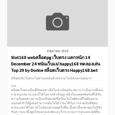
4 ตุลาคม 2024
Slot168 webสล็อตpg เว็บตรง แตกหนัก 14
December 24 พนันเว็บแม่ happy168 ทดลองเล่น
Top 29 by Dorine สล็อตเว็บตรง Happy168.bet
สล็อต168 เว็บตรง ไม่ผ่านเอเย่นต์ เล่นง่าย โบนัสแตกบ่อยมาก
เกม
สล็อตเว็บตรง
เป็นที่นิยมอย่างยิ่งในช่วงปัจจุบัน เพราะว่าเป็นเกมที่เล่น
ง่าย สนุกสนาน และก็ได้โอกาสทำเงินสูง หนึ่งในแพลตฟอร์มที่ได้รับ
ความนิยมอย่างมากเป็นสล็อต168 ซึ่งเป็นเว็บไซต์ตรงที่ไม่ต้องผ่าน
เอเย่นต์ ทำให้ผู้เล่นสามารถมั่นใจได้ว่าจะได้รับการจ่ายเงินที่ชอบ
ธรรม และได้โอกาสโบนัสแตกบ่อยครั้งขึ้น เนื้อหานี้จะพาคุณไปรู้จัก
กับความน่าดึงดูดใจของ slot168 และก็กระบวนการเล่นslot168ที่จะ