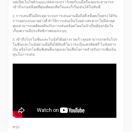
แต่เปิดเว็บไซต์ happy168 ผ่านเบราว์เซอร์บนมือถือ คุณจะสามารถ
เข้าถึงเกมสล็อตที่คุณติดอกติดใจและก็เริ่มเล่นได้ในทันที
2. การเล่นที่ไม่มีสะดุด ระบบการเล่นผ่านมือถือที่ สล็อตเว็บตรง ได้รับ
การออกแบบมาอย่างดี ทำให้การเล่นเป็นไปอย่างสะดวก ไม่มีสะดุด
คุณสามารถเพลิดเพลินกับการเล่นสล็อตโดยไม่จำเป็นต้องกลุ้มใจ
เรื่องความมีประสิทธิภาพของระบบ
3. เข้าถึงโปรโมชั่นและโบนัสได้อย่างรวดเร็ว คุณสามารถกดรับโปร
โมชั่นและโบนัสผ่านมือถือได้ทันที ไม่ว่าจะเป็นเครดิตฟรี โบนัสฝาก
เงิน หรือโปรโมชั่นพิเศษอื่นๆคุณจะไม่เสียโอกาสสำหรับการเพิ่มเงิน
ทุนในการเล่น
สรุป