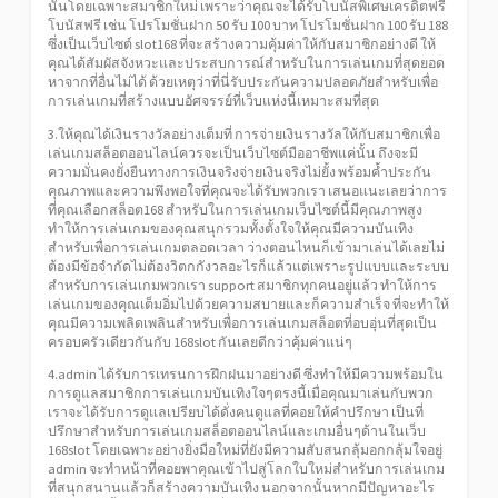
นั้นโดยเฉพาะสมาชิกใหม่ เพราะว่าคุณจะได้รับโบนัสพิเศษเครดิตฟรี
โบนัสฟรี เช่น โปรโมชั่นฝาก 50 รับ 100 บาท โปรโมชั่นฝาก 100 รับ 188
ซึ่งเป็นเว็บไซต์ slot168 ที่จะสร้างความคุ้มค่าให้กับสมาชิกอย่างดี ให้
คุณได้สัมผัสจังหวะและประสบการณ์สำหรับในการเล่นเกมที่สุดยอด
หาจากที่อื่นไม่ได้ ด้วยเหตุว่าที่นี่รับประกันความปลอดภัยสำหรับเพื่อ
การเล่นเกมที่สร้างแบบอัศจรรย์ที่เว็บแห่งนี้เหมาะสมที่สุด
3.ให้คุณได้เงินรางวัลอย่างเต็มที่ การจ่ายเงินรางวัลให้กับสมาชิกเพื่อ
เล่นเกมสล็อตออนไลน์ควรจะเป็นเว็บไซต์มืออาชีพแค่นั้น ถึงจะมี
ความมั่นคงยั่งยืนทางการเงินจริงจ่ายเงินจริงไม่ยั้ง พร้อมค้ำประกัน
คุณภาพและความพึงพอใจที่คุณจะได้รับพวกเรา เสนอแนะเลยว่าการ
ที่คุณเลือกสล็อต168 สำหรับในการเล่นเกมเว็บไซต์นี้มีคุณภาพสูง
ทำให้การเล่นเกมของคุณสนุกรวมทั้งตั้งใจให้คุณมีความบันเทิง
สำหรับเพื่อการเล่นเกมตลอดเวลา ว่างตอนไหนก็เข้ามาเล่นได้เลยไม่
ต้องมีข้อจำกัดไม่ต้องวิตกกังวลอะไรก็แล้วแต่เพราะรูปแบบและระบบ
สำหรับการเล่นเกมพวกเรา support สมาชิกทุกคนอยู่แล้ว ทำให้การ
เล่นเกมของคุณเต็มอิ่มไปด้วยความสบายและก็ความสำเร็จ ที่จะทำให้
คุณมีความเพลิดเพลินสำหรับเพื่อการเล่นเกมสล็อตที่อบอุ่นที่สุดเป็น
ครอบครัวเดียวกันกับ 168slot กันเลยดีกว่าคุ้มค่าแน่ๆ
4.admin ได้รับการเทรนการฝึกฝนมาอย่างดี ซึ่งทำให้มีความพร้อมใน
การดูแลสมาชิกการเล่นเกมบันเทิงใจๆตรงนี้เมื่อคุณมาเล่นกับพวก
เราจะได้รับการดูแลเปรียบได้ดั่งคนดูแลที่คอยให้คำปรึกษา เป็นที่
ปรึกษาสำหรับการเล่นเกมสล็อตออนไลน์และเกมอื่นๆด้านในเว็บ
168slot โดยเฉพาะอย่างยิ่งมือใหม่ที่ยังมีความสับสนกลุ้มอกกลุ้มใจอยู่
admin จะทำหน้าที่คอยพาคุณเข้าไปสู่โลกใบใหม่สำหรับการเล่นเกม
ที่สนุกสนานแล้วก็สร้างความบันเทิง นอกจากนั้นหากมีปัญหาอะไร