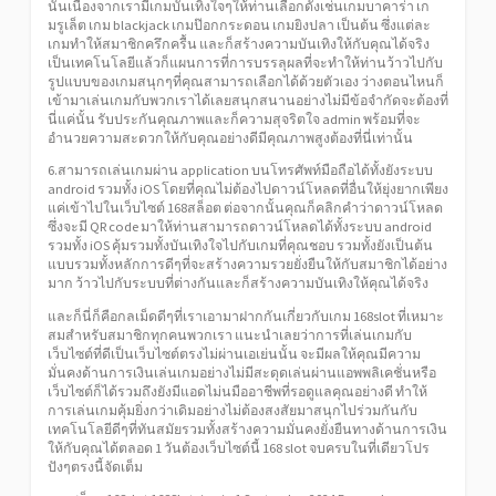
นั้นเนื่องจากเรามีเกมบันเทิงใจๆให้ท่านเลือกดังเช่นเกมบาคาร่า เก
มรูเล็ต เกม blackjack เกมป๊อกกระดอน เกมยิงปลา เป็นต้น ซึ่งแต่ละ
เกมทำให้สมาชิกครึกครื้น และก็สร้างความบันเทิงให้กับคุณได้จริง
เป็นเทคโนโลยีแล้วก็แผนการที่การบรรลุผลที่จะทำให้ท่านว้าวไปกับ
รูปแบบของเกมสนุกๆที่คุณสามารถเลือกได้ด้วยตัวเอง ว่างตอนไหนก็
เข้ามาเล่นเกมกับพวกเราได้เลยสนุกสนานอย่างไม่มีข้อจำกัดจะต้องที่
นี่แค่นั้น รับประกันคุณภาพและก็ความสุจริตใจ admin พร้อมที่จะ
อำนวยความสะดวกให้กับคุณอย่างดีมีคุณภาพสูงต้องที่นี่เท่านั้น
6.สามารถเล่นเกมผ่าน application บนโทรศัพท์มือถือได้ทั้งยังระบบ
android รวมทั้ง iOS โดยที่คุณไม่ต้องไปดาวน์โหลดที่อื่นให้ยุ่งยากเพียง
แค่เข้าไปในเว็บไซต์ 168สล็อต ต่อจากนั้นคุณก็คลิกคำว่าดาวน์โหลด
ซึ่งจะมี QR code มาให้ท่านสามารถดาวน์โหลดได้ทั้งระบบ android
รวมทั้ง iOS คุ้มรวมทั้งบันเทิงใจไปกับเกมที่คุณชอบ รวมทั้งยังเป็นต้น
แบบรวมทั้งหลักการดีๆที่จะสร้างความรวยยั่งยืนให้กับสมาชิกได้อย่าง
มาก ว้าวไปกับระบบที่ต่างกันและก็สร้างความบันเทิงให้คุณได้จริง
และก็นี่ก็คือกลเม็ดดีๆที่เราเอามาฝากกันเกี่ยวกับเกม 168slot ที่เหมาะ
สมสำหรับสมาชิกทุกคนพวกเรา แนะนำเลยว่าการที่เล่นเกมกับ
เว็บไซต์ที่ดีเป็นเว็บไซต์ตรงไม่ผ่านเอเย่นนั้น จะมีผลให้คุณมีความ
มั่นคงด้านการเงินเล่นเกมอย่างไม่มีสะดุดเล่นผ่านแอพพลิเคชั่นหรือ
เว็บไซต์ก็ได้รวมถึงยังมีแอดไม่นมืออาชีพที่รอดูแลคุณอย่างดี ทำให้
การเล่นเกมคุ้มยิ่งกว่าเดิมอย่างไม่ต้องสงสัยมาสนุกไปร่วมกันกับ
เทคโนโลยีดีๆที่ทันสมัยรวมทั้งสร้างความมั่นคงยั่งยืนทางด้านการเงิน
ให้กับคุณได้ตลอด 1 วันต้องเว็บไซต์นี้ 168 slot จบครบในที่เดียวโปร
ปังๆตรงนี้จัดเต็ม