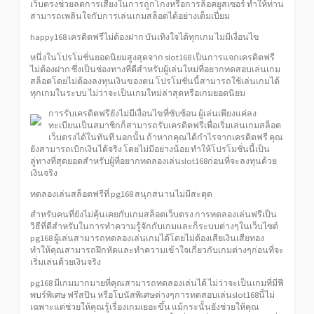
เว็บตรงช่วยลดการเสี่ยงในการถูกโกงหรือการล็อคยูสเซอร์ ทำให้ท่าน
สามารถเพลินใจกับการเล่นเกมสล็อตได้อย่างเต็มเปี่ยม
happy168 เครดิตฟรีไม่ต้องฝาก บันเทิงใจได้ทุกเกม ไม่มีเงื่อนไข
หนึ่งในโปรโมชั่นยอดนิยมสูงสุดจาก slot168 เป็นการแจกเครดิตฟรี
ไม่ต้องฝาก ซึ่งเป็นช่องทางที่ดีสำหรับผู้เล่นใหม่ที่อยากทดสอบเล่นเกม
สล็อตโดยไม่ต้องลงทุนเงินของตน โปรโมชั่นนี้สามารถใช้เล่นเกมได้
ทุกเกมในระบบ ไม่ว่าจะเป็นเกมใหม่ล่าสุดหรือเกมยอดนิยม
การรับเครดิตฟรียังไม่มีเงื่อนไขที่ซับซ้อน ผู้เล่นเพียงแค่ลง
ทะเบียนเป็นสมาชิกก็สามารถรับเครดิตฟรีเพื่อเริ่มเล่นเกมสล็อต
เว็บตรงได้ในทันที นอกนั้น ถ้าหากคุณได้กำไรจากเครดิตฟรี คุณ
ยังสามารถเบิกเงินได้จริง โดยไม่มีอย่างน้อย ทำให้โปรโมชั่นนี้เป็น
ลู่ทางที่สุดยอดสำหรับผู้ที่อยากทดลองเล่นslot168ก่อนที่จะลงทุนด้วย
เงินจริง
ทดลองเล่นสล็อตฟรีที่ pg168 สนุกสนานไม่มีสะดุด
สำหรับคนที่ยังไม่คุ้นเคยกับเกมสล็อตเว็บตรง การทดลองเล่นฟรีเป็น
วิธีที่ดีสำหรับในการทำความรู้จักกับเกมและก็ระบบต่างๆในเว็บไซต์
pg168 ผู้เล่นสามารถทดลองเล่นเกมได้โดยไม่ต้องเสียเงินเสียทอง
ทำให้คุณสามารถฝึกหัดและทำความเข้าใจเกี่ยวกับเกมต่างๆก่อนที่จะ
เริ่มเล่นด้วยเงินจริง
pg168 มีเกมมากมายที่คุณสามารถทดลองเล่นได้ ไม่ว่าจะเป็นเกมที่มีฟี
พบร์พิเศษ ฟรีสปิน หรือโบนัสพิเศษต่างๆการทดสอบเล่นslot168นี้ไม่
เฉพาะแต่ช่วยให้คุณรู้เรื่องเกมเยอะขึ้น แม้กระนั้นยังช่วยให้คุณ