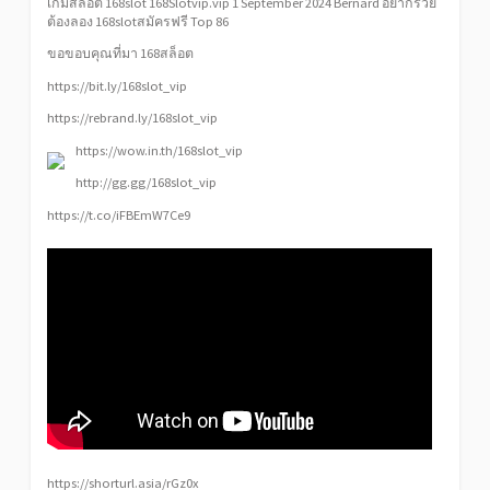
เกมสล็อต 168slot 168Slotvip.vip 1 September 2024 Bernard อยากรวย
ต้องลอง 168slotสมัครฟรี Top 86
ขอขอบคุณที่มา
168สล็อต
https://bit.ly/168slot_vip
https://rebrand.ly/168slot_vip
https://wow.in.th/168slot_vip
http://gg.gg/168slot_vip
https://t.co/iFBEmW7Ce9
https://shorturl.asia/rGz0x