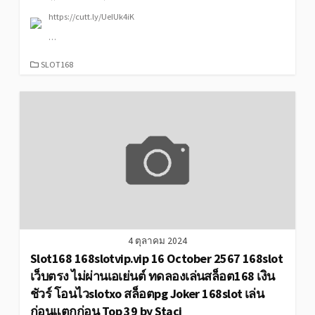
https://cutt.ly/UeIUk4iK
…
CATEGORIES
SLOT168
4 ตุลาคม 2024
Slot168 168slotvip.vip 16 October 2567 168slot
เว็บตรง ไม่ผ่านเอเย่นต์ ทดลองเล่นสล็อต168 เงิน
ชัวร์ โอนไวslotxo สล็อตpg Joker 168slot เล่น
ก่อนแตกก่อน Top 39 by Staci