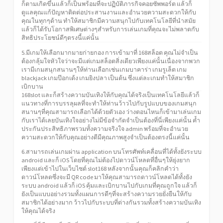
ก็ตามเกิดขึ้นแล้วก็เป็นพร้อมที่จะปฏิบัติภารกิจคอยซัพพอร์ต แล้วก็
ดูแลคุณแก้ปัญหาติดต่อประสานงานและอำนวยความสะดวกให้กับ
คุณในทุกๆด้าน ทำให้สมาชิกมีความสนุกไปกับเทคโนโลยีที่นำสมัย
แล้วก็ได้รับโอกาสพิเศษต่างๆสำหรับการเล่นเกมที่คุณจะไม่พลาดกับ
สิทธิประโยชน์ดีๆตรงนี้แค่นั้น
5.มีเกมให้เลือกมากมายก่ายกอง การเข้ามาที่ 168สล็อต คุณไม่จำเป็น
ต้องกลุ้มใจหัวใจว่าจะมีแต่เกมสล็อตสิ่งเดียวเพียงแค่นั้นเนื่องจากพวก
เรามีเกมสนุกสนานๆให้ท่านเลือกเช่นเกมบาคาร่า เกมรูเล็ต เกม
blackjack เกมป๊อกเด้ง เกมยิงปลา เป็นต้น ซึ่งแต่ละเกมทำให้สมาชิก
เบิกบาน
168slot
และก็สร้างความบันเทิงให้กับคุณได้จริงเป็นเทคโนโลยีแล้วก็
แนวทางที่การบรรลุผลที่จะทำให้ท่านว้าวไปกับรูปแบบของเกมสนุก
สนานๆที่คุณสามารถเลือกได้ด้วยตัวเอง ว่างตอนไหนก็เข้ามาเล่นเกม
กับเราได้เลยบันเทิงใจอย่างไม่มีข้อจำกัดจำเป็นต้องที่นี่เพียงแค่นั้น ค้ำ
ประกันประสิทธิภาพรวมทั้งความจริงใจ admin พร้อมที่จะอำนวย
ความสะดวกให้กับคุณอย่างดีมีคุณภาพสูงจำเป็นต้องตรงนี้แค่นั้น
6.สามารถเล่นเกมผ่าน application บนโทรศัพท์เคลื่อนที่ได้ทั้งยังระบบ
android และก็ iOS โดยที่คุณไม่ต้องไปดาวน์โหลดที่อื่นๆให้ยุ่งยาก
เพียงแต่เข้าไปในเว็บไซต์ slot168 หลังจากนั้นคุณก็คลิกคำว่า
ดาวน์โหลดซึ่งจะมี QR code มาให้คุณสามารถดาวน์โหลดได้ทั้งยัง
ระบบ android แล้วก็ iOS คุ้มและเบิกบานไปกับเกมที่คุณถูกใจ แล้วก็
ยังเป็นแบบอย่างรวมทั้งแผนการดีๆที่จะสร้างความรวยยั่งยืนให้กับ
สมาชิกได้อย่างมาก ว้าวไปกับระบบที่ต่างกันรวมทั้งสร้างความบันเทิง
ให้คุณได้จริง