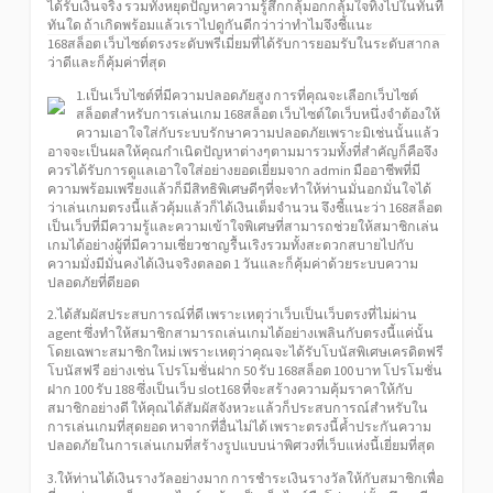
ได้รับเงินจริง รวมทั้งหยุดปัญหาความรู้สึกกลุ้มอกกลุ้มใจทิ้งไปในทันที
ทันใด ถ้าเกิดพร้อมแล้วเราไปดูกันดีกว่าว่าทำไมจึงชี้แนะ
168สล็อต
เว็บไซต์ตรงระดับพรีเมี่ยมที่ได้รับการยอมรับในระดับสากล
ว่าดีและก็คุ้มค่าที่สุด
1.เป็นเว็บไซต์ที่มีความปลอดภัยสูง การที่คุณจะเลือกเว็บไซต์
สล็อตสำหรับการเล่นเกม 168สล็อต เว็บไซต์ใดเว็บหนึ่งจำต้องให้
ความเอาใจใส่กับระบบรักษาความปลอดภัยเพราะมิเช่นนั้นแล้ว
อาจจะเป็นผลให้คุณกำเนิดปัญหาต่างๆตามมารวมทั้งที่สำคัญก็คือจึง
ควรได้รับการดูแลเอาใจใส่อย่างยอดเยี่ยมจาก admin มืออาชีพที่มี
ความพร้อมเพรียงแล้วก็มีสิทธิพิเศษดีๆที่จะทำให้ท่านมั่นอกมั่นใจได้
ว่าเล่นเกมตรงนี้แล้วคุ้มแล้วก็ได้เงินเต็มจำนวน จึงชี้แนะว่า 168สล็อต
เป็นเว็บที่มีความรู้และความเข้าใจพิเศษที่สามารถช่วยให้สมาชิกเล่น
เกมได้อย่างผู้ที่มีความเชี่ยวชาญรื้นเริงรวมทั้งสะดวกสบายไปกับ
ความมั่งมีมั่นคงได้เงินจริงตลอด 1 วันและก็คุ้มค่าด้วยระบบความ
ปลอดภัยที่ดียอด
2.ได้สัมผัสประสบการณ์ที่ดี เพราะเหตุว่าเว็บเป็นเว็บตรงที่ไม่ผ่าน
agent ซึ่งทำให้สมาชิกสามารถเล่นเกมได้อย่างเพลินกับตรงนี้แค่นั้น
โดยเฉพาะสมาชิกใหม่ เพราะเหตุว่าคุณจะได้รับโบนัสพิเศษเครดิตฟรี
โบนัสฟรี อย่างเช่น โปรโมชั่นฝาก 50 รับ
168สล็อต
100 บาท โปรโมชั่น
ฝาก 100 รับ 188 ซึ่งเป็นเว็บ slot168 ที่จะสร้างความคุ้มราคาให้กับ
สมาชิกอย่างดี ให้คุณได้สัมผัสจังหวะแล้วก็ประสบการณ์สำหรับใน
การเล่นเกมที่สุดยอด หาจากที่อื่นไม่ได้ เพราะตรงนี้ค้ำประกันความ
ปลอดภัยในการเล่นเกมที่สร้างรูปแบบน่าพิศวงที่เว็บแห่งนี้เยี่ยมที่สุด
3.ให้ท่านได้เงินรางวัลอย่างมาก การชำระเงินรางวัลให้กับสมาชิกเพื่อ