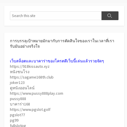
Search
Search
การบรรลุเป้าหมายมักมากับการตัดสินใจของเราในเวลาที่เรา
รับมันอย่างจริงใจ
เว็บสล็อตและบาคาร่าของโครตดีเว็บนี้เล่นแล้วรวยจัดๆ
https://918kissauto.xyz
หนังชนโรง
https://sagame168th.club
joker123
ดูหนังออนไลน์
https://www.pussy888play.com
pussy888
บาคาร่า168
https://www.pgslot.golf
pgslot77
pg99
fullslotpg