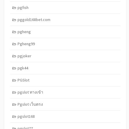
pgfish
pggold168bet.com
pgheng
Pgheng99
pgjoker
pgk44
PGSlot
pgslot ทางเข้า
Pgslot เว็บตรง
pgslot168
pgslot77