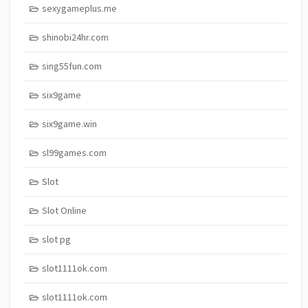
sexygameplus.me
shinobi24hr.com
sing55fun.com
six9game
six9game.win
sl99games.com
Slot
Slot Online
slot pg
slot1111ok.com
slot1111ok.com