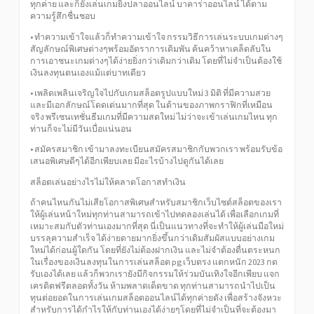
ทุกค่าย และก็ยังเล่นเกมยิงปลาออนไลน์ บาคาร่าออนไลน์ ได้ตาม
ความรู้สึกชื่นชอบ
• ทำความเข้าใจแล้วก็ทำความเข้าใจ กรรมวิธีการเล่นระบบเกมต่างๆ
สัญลักษณ์พิเศษต่างๆพร้อมอัตราการเดิมพัน ค้นคว้าหาเคล็ดลับใน
การเอาชนะเกมต่างๆได้ง่ายยิ่งกว่าเดิมกว่าเดิม โดยที่ไม่จำเป็นต้องใช้
เงินลงทุนตนเองแม้แต่บาทเดียว
• เพลิดเพลินเจริญใจไปกับเกมสล็อตรูปแบบใหม่ 3 มิติ ที่มีความสวย
และมีเอกลักษณ์โดดเด่นมากที่สุด ในด้านของภาพกราฟิกที่เหมือน
จริง พรีเซนเทชั่นธีมเกมที่มีความสดใหม่ ไม่ว่าจะเข้าเล่นเกมไหน ทุก
ท่านก็จะไม่มีวันเบื่อแน่นอน
• สมัครสมาชิก เข้ามาลงทะเบียนสมัครสมาชิกกับพวกเรา พร้อมรับข้อ
เสนอพิเศษดีๆได้อีกเพียบเลย มีอะไรบ้างไปดูกันได้เลย
สล็อตเล่นอย่างไรไม่ให้คลาดโอกาสทำเงิน
ถ้าคนไหนกันไม่เสียโอกาสพิเศษสำหรับสมาชิกเว็บไซต์สล็อตของเรา
ให้ผู้เล่นหน้าใหม่ทุกท่านสามารถเข้าไปทดลองเล่นได้ เพื่อเลือกเกมที่
เหมาะสมกับตัวท่านเองมากที่สุด นี่เป็นแนวทางที่จะทำให้ผู้เล่นมือใหม่
บรรลุความสำเร็จ ได้ง่ายดายมากยิ่งขึ้นกว่าเดิมสัมผัสแบบอย่างเกม
ใหม่ได้ก่อนผู้ใดกัน โดยที่ยังไม่ต้องฝากเงิน และไม่จำต้องตื่นตระหนก
ในเรื่องของเงินลงทุนในการเล่นสล็อต pg เว็บตรง แตกหนัก 2023 กด
รับเองได้เลย แล้วก็พวกเรายังมีกิจกรรมให้ร่วมบันเทิงใจอีกเพียบ แจก
เครดิตฟรีตลอดทั้งวัน ห้ามพลาดเด็ดขาด ทุกท่านสามารถนำไปเป็น
ทุนต่อยอดในการเล่นเกมสล็อตออนไลน์ได้ทุกค่ายดัง เพื่อสร้างจังหวะ
สำหรับการได้กำไรให้กับท่านเองได้ง่ายๆโดยที่ไม่จำเป็นที่จะต้องมา