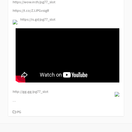
https://wow.in.th/pg77_slot
https://t.co/ZJJPGvsigR
https://is.gd/pg77_slot
http://gg.gg/pg77_slot
…
CATEGORIES
PG