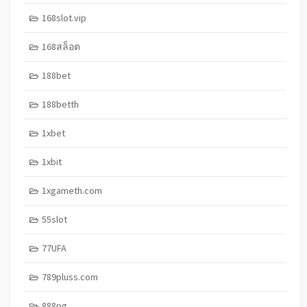
168slot.vip
168สล็อต
188bet
188betth
1xbet
1xbit
1xgameth.com
55slot
77UFA
789pluss.com
888pg