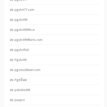
pgslot77.com
pgslot99
pgslot9999.co
pgslot999bets.com
pgslotfish
Pgslotth
pgzeus88win.com
Pgสล็อต
pokebet88
punpro