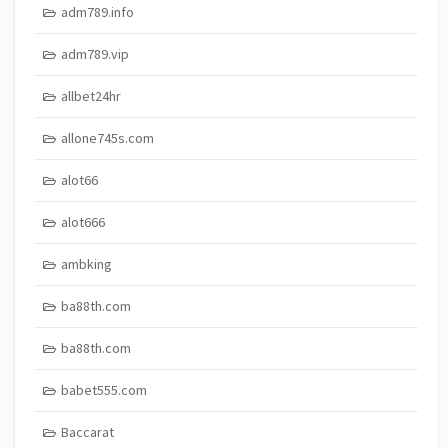
adm789.info
adm789.vip
allbet24hr
allone745s.com
alot66
alot666
ambking
ba88th.com
ba88th.com
babet555.com
Baccarat