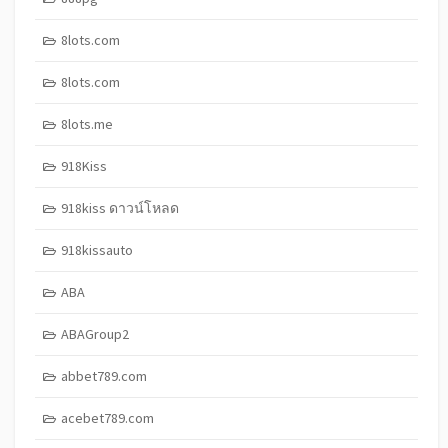
8lots.com
8lots.com
8lots.me
918Kiss
918kiss ดาวน์โหลด
918kissauto
ABA
ABAGroup2
abbet789.com
acebet789.com