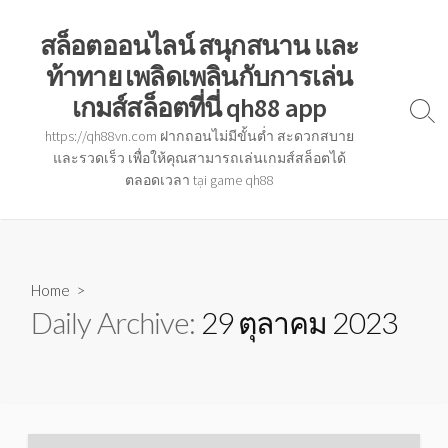
Skip
to
สล็อตออนไลน์ สนุกสนาน และ
content
ท้าทาย เพลิดเพลินกับการเล่น
เกมส์สล็อตที่นี่ qh88 app
Sear
https://qh88vn.com ฝากถอนไม่มีขั้นต่ำ สะดวกสบาย
Togg
และรวดเร็ว เพื่อให้คุณสามารถเล่นเกมส์สล็อตได้
ตลอดเวลา tại game qh88
Home
>
Daily Archive:
29 ตุลาคม 2023