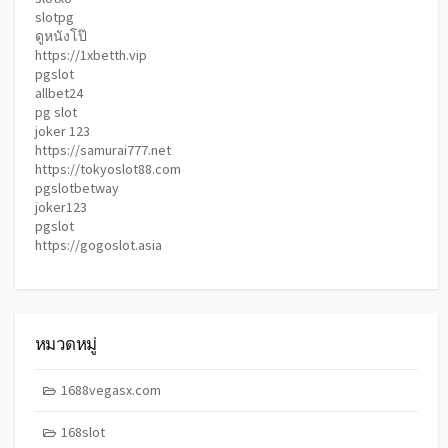
slotpg
ดูหนังโป๊
https://1xbetth.vip
pgslot
allbet24
pg slot
joker 123
https://samurai777.net
https://tokyoslot88.com
pgslotbetway
joker123
pgslot
https://gogoslot.asia
หมวดหมู่
1688vegasx.com
168slot