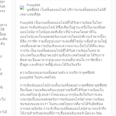
ทุก
Pussy888
ล็อต
พุซซี่888
เว็บสล็อตออนไลน์ บริการเกมสล็อตออนไลน์ที่
มตรง
เหมาะสมที่สุด
Pussy888 เป็นเกมสล็อตออนไลน์ที่ได้รับความนิยมในโลก
อย่าง
ของการเดิมพันออนไลน์ มีชื่อเสียงในฐานะหนึ่งในเกมสล็อต
กใช้
ออนไลน์มากไม่น้อยเลยทีเดียว ที่นำเสนอโดยคาสิโน
สล็อต
ออนไลน์และก็แพลตฟอร์มเกมต่างๆโดยปกติเกมจำพวกนี้จะ
่มเติม
มีธีม กราฟิก รวมทั้งรูปแบบการเล่นที่ดีไซน์มาเพื่อยั่วยวนใจผู้
ะดับ
เล่นที่มองหาความบันเทิงและความน่าจะเป็นไปได้ที่จะชนะ
รางวัล เป็นเกมสล็อตออนไลน์ที่ได้รับความนิยมในหลาย
ประเทศในเอเซียอาคเนย์รวมทั้งประเทศไทยด้วย ได้รับการ
็บ
ติดตามเนื่องมาจากรูปแบบการเล่นที่น่าสนใจ กราฟิกที่น่า
ดึงดูด และศักยภาพที่ผู้เล่นจะได้รับเงินจริง
ง
ความนิยมของเกมสล็อตค่ายดัง จากบริการ พุซซี่888
ท์
pussy888
ในประเทศไทย
การเดิมพันออนไลน์รวมทั้งเกมสล็อตอย่าง พุซซี่888 พุซซี่888
ng,
ถือเป็นความเพลิดเพลินแบบอย่างหนึ่งที่ได้รับความนิยมใน
ประเทศไทย ผู้เล่นชาวไทยเยอะมากๆบันเทิงใจกับการเล่น
เว็บ
เกมกลุ่มนี้บนแพลตฟอร์มการพนันออนไลน์ต่างๆความนิยม
ชมชอบของพวกเรา ในประเทศไทยบางทีอาจได้รับอิทธิพล
จากหลายปัจจัย การเข้าถึงเกมสล็อตออนไลน์สามารถเข้าถึง
ราได้
ได้ง่ายสำหรับทุกคนที่มีการเชื่อมต่ออินเทอร์เน็ตและวัสดุ