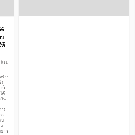
66
บบ
ให้
ดนิยม
สร้าง
่ง
ะก็
ได้
เงิน
ะ
การ
ว่า
ับ
อต
ม่ยาก