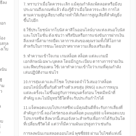
ธีลง
7. ทราบว่าเมื่อใดควรจะเลิก แม้คุณกำลังแพ้ตลอดหรือมีงบ
ประมาณถึงเกณฑ์แล้ว ต้องรู้ดีว่าเมื่อใดควรจะเลิก การไล่
ตามความสูญเสียบางทีอาจทำให้เกิดการสูญเสียที่สำคัญยิ่ง
ขึ้นไปอีก
กรอก
8.ใช้ประโยชน์จากโบนัส คาสิโนออนไลน์บางแห่งเสนอโบนัส
และโปรโมชั่น ดังเช่นว่า ฟรีสปินหรือการแข่งขันการฝากเงิน
้อง
สิ่งเหล่านี้สามารถยืดเวลาการเล่นของคุณรวมทั้งให้โอกาส
่อสกุล
สำหรับในการชนะโดยปราศจากความเสี่ยงเสริมเติม
งเว็บ
9. ทำความเข้าใจเกม เกมสล็อต สล็อต แต่ละเกมมี
เอกลักษณ์เฉพาะบุคคล โดยมีกฎระเบียบ ตารางการจ่ายเงิน
และฟีพบร์ของตน ใช้เวลาทำความเข้าใจว่าเกมที่คุณกำลัง
พนัน
เล่นปฏิบัติงานเช่นไร
ชี
10.การสุ่มเดาและก็โชค โปรดจดจำไว้เสมอว่าสล็อต
วาม
ออนไลน์นั้นขึ้นกับตัวสร้างตัวเลขสุ่ม (RNG) และการหมุน
้ว
แต่ละครั้งจะไม่ขึ้นอยู่กับการหมุนครั้งก่อน โชคมีหน้าที่
สำคัญ และไม่มียุทธวิธีใดที่จะรับประกันกำไรได้
น
11.แจ็คพอตแบบโปรเกรสซีฟ แม้คุณยินดีที่จะรับการเสี่ยงที่
สำคัญกว่านี้ ลองไตร่ตรองเล่นสล็อต pussy888 แจ็คพอตแบบ
โปรเกรสซีฟ สิ่งพวกนี้เสนอจังหวะสำหรับเพื่อการได้รับเงินโต
็บ
ที่เปลี่ยนชีวิตได้ แต่ว่าก็มีความผันแปรสูงกว่าเช่นกัน
้
ง
การลงพนันเกมสลอดออนไลน์ พุซซี่888 ผ่านเว็บไซต์แห่งนี้