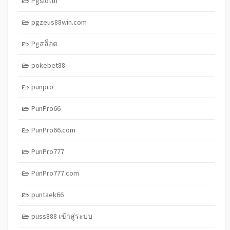
Pgslotth
pgzeus88win.com
Pgสล็อต
pokebet88
punpro
PunPro66
PunPro66.com
PunPro777
PunPro777.com
puntaek66
puss888 เข้าสู่ระบบ