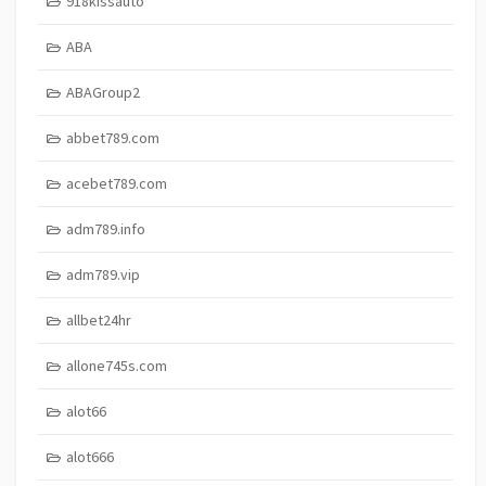
918kissauto
ABA
ABAGroup2
abbet789.com
acebet789.com
adm789.info
adm789.vip
allbet24hr
allone745s.com
alot66
alot666