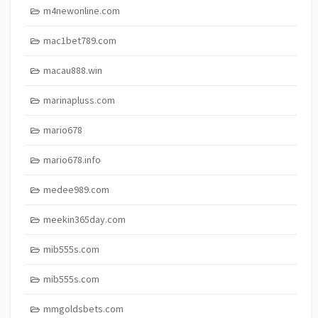
m4newonline.com
mac1bet789.com
macau888.win
marinapluss.com
mario678
mario678.info
medee989.com
meekin365day.com
mib555s.com
mib555s.com
mmgoldsbets.com