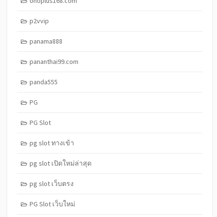
onoplus168.com
p2vvip
panama888
pananthai99.com
panda555
PG
PG Slot
pg slot ทางเข้า
pg slot เปิดใหม่ล่าสุด
pg slot เว็บตรง
PG Slot เว็บใหม่