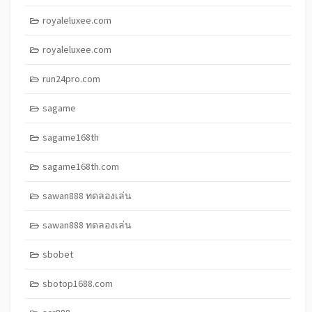
royaleluxee.com
royaleluxee.com
run24pro.com
sagame
sagame168th
sagame168th.com
sawan888 ทดลองเล่น
sawan888 ทดลองเล่น
sbobet
sbotop1688.com