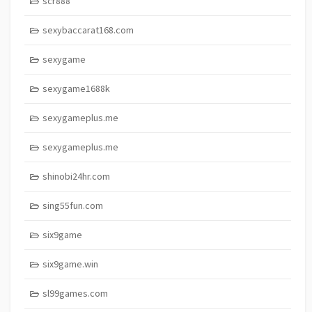
scr888
sexybaccarat168.com
sexygame
sexygame1688k
sexygameplus.me
sexygameplus.me
shinobi24hr.com
sing55fun.com
six9game
six9game.win
sl99games.com