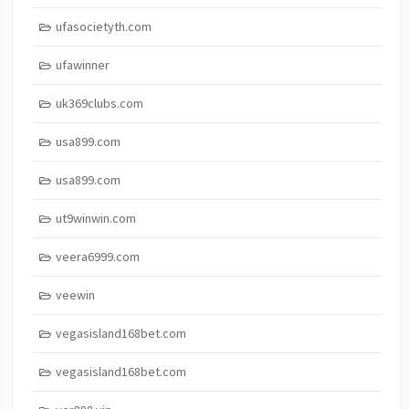
ufasocietyth.com
ufawinner
uk369clubs.com
usa899.com
usa899.com
ut9winwin.com
veera6999.com
veewin
vegasisland168bet.com
vegasisland168bet.com