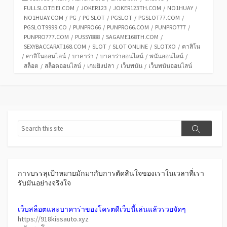
FULLSLOTEIEI.COM
/
JOKER123
/
JOKER123TH.COM
/
NO1HUAY
/
NO1HUAY.COM
/
PG
/
PG SLOT
/
PGSLOT
/
PGSLOT77.COM
/
PGSLOT9999.CO
/
PUNPRO66
/
PUNPRO66.COM
/
PUNPRO777
/
PUNPRO777.COM
/
PUSSY888
/
SAGAME168TH.COM
/
SEXYBACCARAT168.COM
/
SLOT
/
SLOT ONLINE
/
SLOTXO
/
คาสิโน
/
คาสิโนออนไลน์
/
บาคาร่า
/
บาคาร่าออนไลน์
/
พนันออนไลน์
/
สล็อต
/
สล็อตออนไลน์
/
เกมยิงปลา
/
เว็บพนัน
/
เว็บพนันออนไลน์
Search
Search
การบรรลุเป้าหมายมักมากับการตัดสินใจของเราในเวลาที่เรา
รับมันอย่างจริงใจ
เว็บสล็อตและบาคาร่าของโครตดีเว็บนี้เล่นแล้วรวยจัดๆ
https://918kissauto.xyz