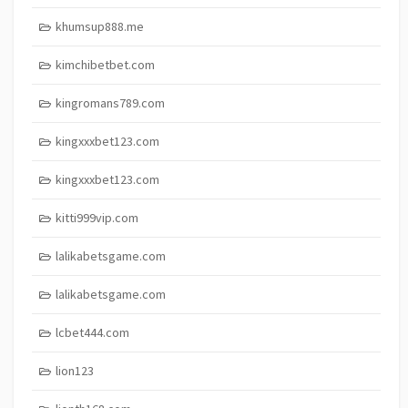
khumsup888.me
kimchibetbet.com
kingromans789.com
kingxxxbet123.com
kingxxxbet123.com
kitti999vip.com
lalikabetsgame.com
lalikabetsgame.com
lcbet444.com
lion123