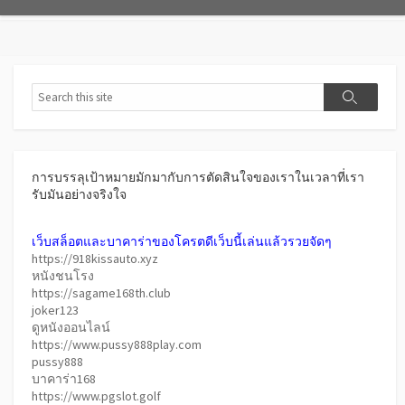
Search
Search
การบรรลุเป้าหมายมักมากับการตัดสินใจของเราในเวลาที่เรา
รับมันอย่างจริงใจ
เว็บสล็อตและบาคาร่าของโครตดีเว็บนี้เล่นแล้วรวยจัดๆ
https://918kissauto.xyz
หนังชนโรง
https://sagame168th.club
joker123
ดูหนังออนไลน์
https://www.pussy888play.com
pussy888
บาคาร่า168
https://www.pgslot.golf