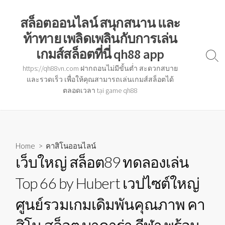
Skip
to
สล็อตออนไลน์ สนุกสนาน และ
content
ท้าทาย เพลิดเพลินกับการเล่น
เกมส์สล็อตที่นี่ qh88 app
Sear
https://qh88vn.com ฝากถอนไม่มีขั้นต่ำ สะดวกสบาย
Togg
และรวดเร็ว เพื่อให้คุณสามารถเล่นเกมส์สล็อตได้
ตลอดเวลา tại game qh88
Home
>
คาสิโนออนไลน์
เว็บใหญ่ สล็อต89 ทดลองเล่น
Top 66 by Hubert เวปไซต์ใหญ่
ศูนย์รวมเกมเดิมพันคุณภาพ คา