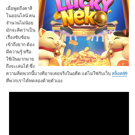
เมื่อพูดถึงคาสิ
โนออนไลน์ คน
จำนวนไม่น้อย
มักจะคิดว่าเป็น
เรื่องซับซ้อน
เข้าถึงยาก ต้อง
มีความรู้ หรือ
ใช้เงินมากมาย
ถึงจะเล่นได้ ซึ่ง
ความคิดพวกนี้บางทีอาจเคยจริงในอดีต แต่ไม่ใช่กับเว็บ
สล็อต89
ที่พวกเราได้ทดลองด้วยตัวเอง