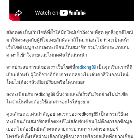
สล็อต89 เป็นเว็บไซต์ที่ย้ำให้มือใหม่เข้าถึงง่ายที่สุด ทุกสิ่งถูกดีไซน์
มาให้ตรงจุดกับผู้ที่ไม่เคยสัมผัสคาสิโนมาก่อน ไม่ว่าจะเป็นหน้า
เว็บไซต์ เมนู ระบบลงทะเบียนเป็นสมาชิก รวมไปถึงประเภทเกม
ต่างๆก็เข้าใจง่ายและไม่กดดันให้เล่นหนัก
จากประสบการณ์ของเรา เว็บไซต์นี้
redkong89
เป็นจุดเริ่มแรกที่ดี
เยี่ยมสำหรับผู้ใดก็ช่างที่ต้องการทดลองเริ่มเล่นคาสิโนออนไลน์
โดยไม่ต้องกลัวเสียเปรียบหรือโดนหลอก
ลงทะเบียนกับ redkong89 นั้นง่ายและก็เร็วทันใจอย่างไม่น่าเชื่อ
ไม่จำเป็นที่จะต้องใช้เอกสารอะไรให้ยุ่งยาก
คุณลักษณะเด่นสำคัญอย่างแรกของ redkong89 เป็นกรรมวิธีลง
ทะเบียนเป็นสมาชิกสล็อต89 ที่ไม่สลับซับซ้อน ไม่ต้องกรอกข้อมูล
เยอะ ไม่ต้องยืนยันตัวตนหลายกระบวนการ แค่กรอกเบอร์
โทรศัพท์ ตั้งรหัสผ่าน เลือกบัญชีธนาคารหรือวอลเล็ทที่อยากเชื่อม