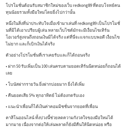
โปรโมชั่นต้อนรับสมาชิกใหม่ของเว็บ redkong89 ที่ตอบโจทย์คน
ทุนน้อยรวมทั้งมือใหม่โดยยิ่งไปกว่านั้น
หนึ่งในสิ่งที่น่าประทับใจเมื่อเข้ามาเล่นที่ redkong89 เป็นโปรโมชั่
นที่มิได้เอาเปรียบผู้เล่น หลายเว็บไซต์มักจะมีเงื่อนไขเทิร์น
โอเวอร์สูงจนถึงถอนเงินมิได้จริง แต่ที่นี่จะแจกแบบพอดี เงื่อนไข
ไม่ยาก และก็เบิกเงินได้จริง
ตัวอย่างโปรโมชั่นที่เราเคยรับและก็ได้ถอนจริง
• ฝาก 50 รับเพิ่มเป็น 100 เล่นครบตามยอดเทิร์นนิดหน่อยก็ถอนได้
เลย
• โบนัสฝากรายวัน ยิ่งฝากบ่อยมาก ยิ่งได้เพิ่ม
• คืนยอดเสีย 5% ทุกอาทิตย์ ไม่ต้องกดรับเอง
• แนะนำเพื่อนก็ได้เงินค่าคอมมิชชั่นจากยอดที่เพื่อน
คาสิโนออนไลน์ ทั้งปวงนี้ช่วยลดความกังวลใจของมือใหม่ได้
มากมาย เนื่องจากต่อให้เล่นพลาดก็ยังมีคืนให้นิดหน่อย หรือ