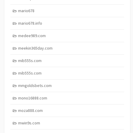
mario678
mario678.info
medee989.com
meekin365day.com
mib555s.com
mib555s.com
mmgoldsbets.com
mono16888.com
moza888.com
mwin9s.com