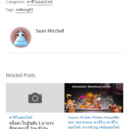
Categories:
คาสิโนออนไลน์
Tags:
redkong89
Sean Mitchell
Related Posts
คาสิโนออนไลน์
Casino
/
PG Slot
/
PGSlot
/
Pussy888
/
Slot
/
Slot Online
/
คาสิโน
/
คาสิโน
สล็อต เว็บอันดับ 1 มาแรง
ออนไลน์
/
ทางเข้าpg
/
พนันออนไลน์
ที่สุด ตอนนี้ Top 95 by