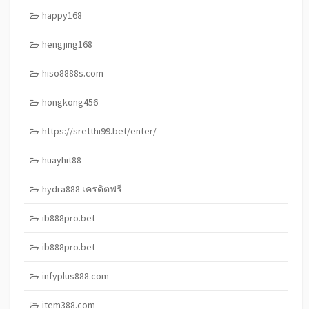
happy168
hengjing168
hiso8888s.com
hongkong456
https://sretthi99.bet/enter/
huayhit88
hydra888 เครดิตฟรี
ib888pro.bet
ib888pro.bet
infyplus888.com
item388.com