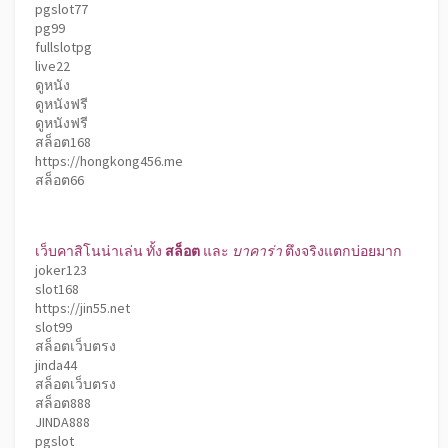
pgslot77
pg99
fullslotpg
live22
ดูหนัง
ดูหนังฟรี
ดูหนังฟรี
สล็อต168
https://hongkong456.me
สล็อต66
เว็บคาสิโนน่าเล่น ทั้ง
สล็อต
และ
บาคาร่า
ตึงจริงแตกบ่อยมาก
joker123
slot168
https://jin55.net
slot99
สล็อตเว็บตรง
jinda44
สล็อตเว็บตรง
สล็อต888
JINDA888
pgslot