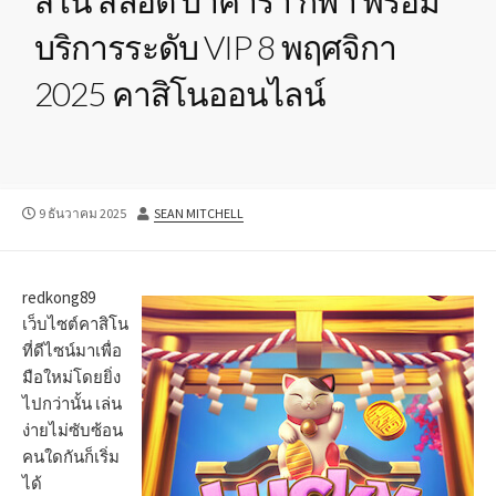
สิโน สล็อต บาคาร่า กีฬา พร้อม
บริการระดับ VIP 8 พฤศจิกา
2025 คาสิโนออนไลน์
PUBLISHED
AUTHOR
9 ธันวาคม 2025
SEAN MITCHELL
DATE
redkong89
เว็บไซต์คาสิโน
ที่ดีไซน์มาเพื่อ
มือใหม่โดยยิ่ง
ไปกว่านั้น เล่น
ง่ายไม่ซับซ้อน
คนใดกันก็เริ่ม
ได้