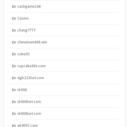
cashgame168
Casino
chang7777
chinatown888.win
coke55
cupcake88x.com
dgb222hot.com
dr888
dr888bet.com
dr888bet.com
ek4567.com