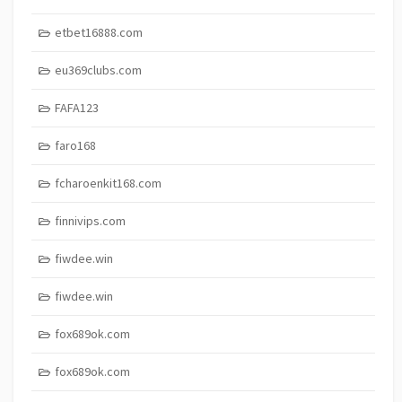
etbet16888.com
eu369clubs.com
FAFA123
faro168
fcharoenkit168.com
finnivips.com
fiwdee.win
fiwdee.win
fox689ok.com
fox689ok.com