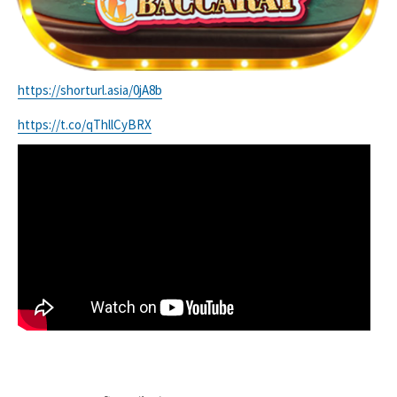
https://shorturl.asia/0jA8b
https://t.co/qThllCyBRX