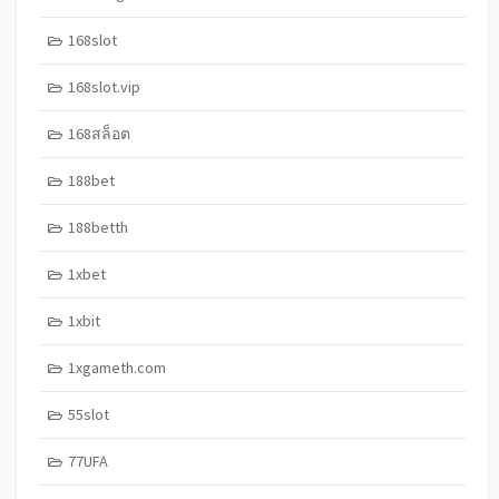
168slot
168slot.vip
168สล็อต
188bet
188betth
1xbet
1xbit
1xgameth.com
55slot
77UFA