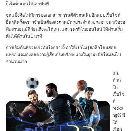
ก็เริ่มต้นเล่นได้เลยทันที
จุดแข็งคือไม่มีการขอเอกสารการันตีตัวตนเพิ่มอีกแบบเว็บไซต์
อื่นๆที่ครั้งคราวจำเป็นต้องส่งภาพบัตรประจำตัวประชาชน หรือรอ
ทีมงานอนุมัติก่อนถึงจะได้เล่น แต่ว่า คาสิโนออนไลน์ ให้ท่านเริ่ม
ต้นได้ด้านใน 1 นาที
การเริ่มต้นที่รวดเร็วทันใจอย่างงี้ ทำให้เราไม่รู้จักสึกโดนสอด
แทรก แถมยังลดความรู้สึกเกร็งหรือระแวงในฐานะมือใหม่ลงไป
จำนวนมาก
เกม
ด้าน
ใน
เว็บไซ
ต์
redko
ng89 มี
ให้
เลือก