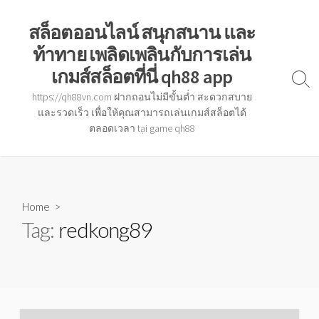
Skip
to
สล็อตออนไลน์ สนุกสนาน และ
content
ท้าทาย เพลิดเพลินกับการเล่น
เกมส์สล็อตที่นี่ qh88 app
Sear
https://qh88vn.com ฝากถอนไม่มีขั้นต่ำ สะดวกสบาย
Togg
และรวดเร็ว เพื่อให้คุณสามารถเล่นเกมส์สล็อตได้
ตลอดเวลา tại game qh88
Home
>
Tag:
redkong89