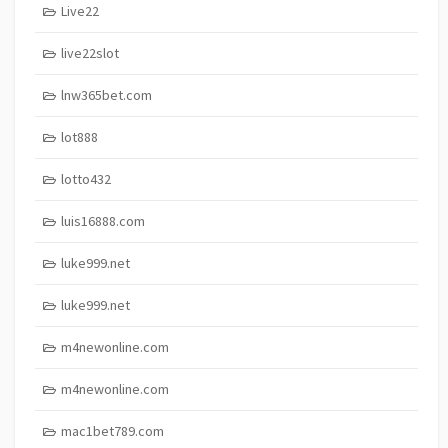
Live22
live22slot
lnw365bet.com
lot888
lotto432
luis16888.com
luke999.net
luke999.net
m4newonline.com
m4newonline.com
mac1bet789.com