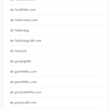
fox689ok.com
fullsloteiei.com
fullslotpg
fullslotpg168.com
funny18
gaojing888
gem99ths.com
gem99ths.com
goatza888fin.com
gobaza88.com