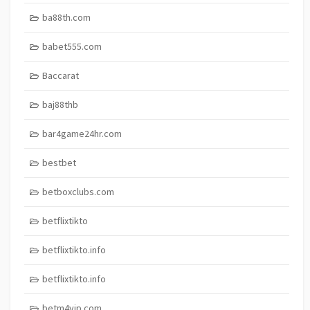
ba88th.com
babet555.com
Baccarat
baj88thb
bar4game24hr.com
bestbet
betboxclubs.com
betflixtikto
betflixtikto.info
betflixtikto.info
betm4vip.com