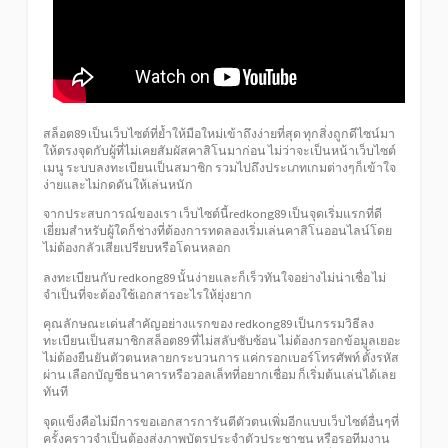
สล็อต89 เป็นเว็บไซต์ที่ย้ำให้มือใหม่เข้าถึงง่ายที่สุด ทุกสิ่งถูกดีไซน์มา
ให้ตรงจุดกับผู้ที่ไม่เคยสัมผัสคาสิโนมาก่อน ไม่ว่าจะเป็นหน้าเว็บไซต์
เมนู ระบบลงทะเบียนเป็นสมาชิก รวมไปถึงประเภทเกมต่างๆก็เข้าใจ
ง่ายและไม่กดดันให้เล่นหนัก
จากประสบการณ์ของเรา เว็บไซต์นี้
redkong89
เป็นจุดเริ่มแรกที่ดี
เยี่ยมสำหรับผู้ใดก็ช่างที่ต้องการทดลองเริ่มเล่นคาสิโนออนไลน์โดย
ไม่ต้องกลัวเสียเปรียบหรือโดนหลอก
ลงทะเบียนกับ redkong89 นั้นง่ายและก็เร็วทันใจอย่างไม่น่าเชื่อ ไม่
จำเป็นที่จะต้องใช้เอกสารอะไรให้ยุ่งยาก
คุณลักษณะเด่นสำคัญอย่างแรกของ redkong89 เป็นกรรมวิธีลง
ทะเบียนเป็นสมาชิกสล็อต89 ที่ไม่สลับซับซ้อน ไม่ต้องกรอกข้อมูลเยอะ
ไม่ต้องยืนยันตัวตนหลายกระบวนการ แค่กรอกเบอร์โทรศัพท์ ตั้งรหัส
ผ่าน เลือกบัญชีธนาคารหรือวอลเล็ทที่อยากเชื่อม ก็เริ่มต้นเล่นได้เลย
ทันที
จุดแข็งคือไม่มีการขอเอกสารการันตีตัวตนเพิ่มอีกแบบเว็บไซต์อื่นๆที่
ครั้งคราวจำเป็นต้องส่งภาพบัตรประจำตัวประชาชน หรือรอทีมงาน