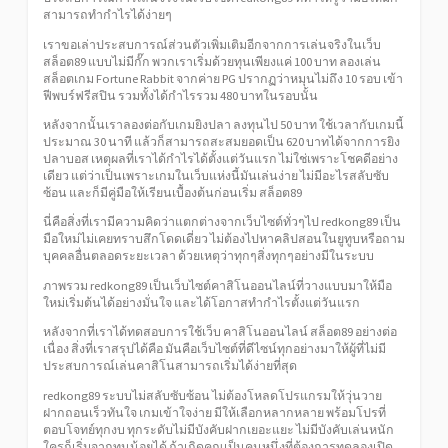
สามารถทำกำไรได้ง่ายๆ
เราขอเล่าประสบการณ์ส่วนตัวเพิ่มเติมอีกจากการเล่นจริงในเว็บ
สล็อต89 แบบไม่มีกั๊ก พวกเราเริ่มด้วยทุนเพียงแค่ 100 บาท ลองเล่น
สล็อตเกม Fortune Rabbit จากค่าย PG ปรากฏว่าหมุนไม่ถึง 10 รอบ เข้า
ฟีพบร์ฟรีสปิน รวมทั้งได้กำไรรวม 480 บาทในรอบนั้น
หลังจากนั้นเราลองต่อกับเกมยิงปลา ลงทุนไป 50 บาท ใช้เวลากับเกมนี้
ประมาณ 30 นาที แล้วก็สามารถสะสมยอดเป็น 620 บาทได้จากการยิง
ปลาบอส เหตุผลที่เราได้กำไรได้ตั้งแต่วันแรก ไม่ใช่เพราะโชคดีอย่าง
เดียว แต่ว่าเป็นเพราะเกมในเว็บแห่งนี้มันเล่นง่าย ไม่มีอะไรสลับซับ
ซ้อน และก็มีคู่มือให้เรียนเบื้องต้นก่อนเริ่ม สล็อต89
นี่คือสิ่งที่เรามีความคิดว่าแตกต่างจากเว็บไซต์ทั่วๆไป redkong89 เป็น
มือใหม่ไม่เคยทราบสึกโดดเดี่ยว ไม่ต้องไปหาคลิปสอนในยูทูบหรือถาม
บุคคลอื่นตลอดระยะเวลา ด้วยเหตุว่าทุกๆสิ่งทุกๆอย่างมีในระบบ
ภาพรวม redkong89 เป็นเว็บไซต์คาสิโนออนไลน์ที่วางแบบมาให้มือ
ใหม่เริ่มต้นได้อย่างมั่นใจ และได้โอกาสทำกำไรตั้งแต่วันแรก
หลังจากที่เราได้ทดสอบการใช้เว็บ คาสิโนออนไลน์ สล็อต89 อย่างต่อ
เนื่อง สิ่งที่เราสรุปได้คือ มันคือเว็บไซต์ที่ดีไซน์ทุกอย่างมาให้ผู้ที่ไม่มี
ประสบการณ์เล่นคาสิโนสามารถเริ่มได้ง่ายที่สุด
redkong89 ระบบไม่สลับซับซ้อน ไม่ต้องโหลดโปรแกรมให้วุ่นวาย
ฝากถอนเร็วทันใจ เกมเข้าใจง่าย มีให้เลือกหลากหลาย พร้อมโปรที่
ตอบโจทย์ทุกงบ ทุกระดับไม่มีบังคับฝากเยอะแยะ ไม่มีบังคับเล่นหนัก
ใครก็เริ่มจากทุนน้อยได้ ถ้าเกิดคุณเป็นคนหนึ่งที่ต้องการทดลองเปิด