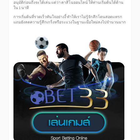
อนุมัติก่อนถึงจะได้เล่น แต่ว่า คาสิโนออนไลน์ ให้ท่านเริ่มต้นได้ด้าน
ใน 1 นาที
การเริ่มต้นที่รวดเร็วทันใจอย่างงี้ ทำให้เราไม่รู้จักสึกโดนสอดแทรก
แถมยังลดความรู้สึกเกร็งหรือระแวงในฐานะมือใหม่ลงไปจำนวนมาก