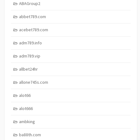
ABAGroup2
abbet789.com
acebet789.com
adm789.info
adm789.vip
allbet24hr
allone745s.com
alot66
alot666
ambking
ba88th.com