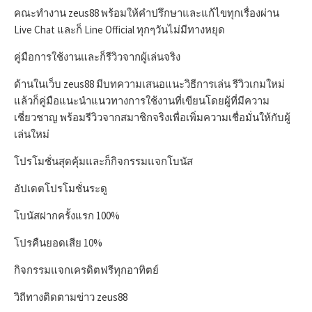
คณะทำงาน zeus88 พร้อมให้คำปรึกษาและแก้ไขทุกเรื่องผ่าน
Live Chat และก็ Line Official ทุกๆวันไม่มีทางหยุด
คู่มือการใช้งานและก็รีวิวจากผู้เล่นจริง
ด้านในเว็บ zeus88 มีบทความเสนอแนะวิธีการเล่น รีวิวเกมใหม่
แล้วก็คู่มือแนะนำแนวทางการใช้งานที่เขียนโดยผู้ที่มีความ
เชี่ยวชาญ พร้อมรีวิวจากสมาชิกจริงเพื่อเพิ่มความเชื่อมั่นให้กับผู้
เล่นใหม่
โปรโมชั่นสุดคุ้มและก็กิจกรรมแจกโบนัส
อัปเดตโปรโมชั่นระดู
โบนัสฝากครั้งแรก 100%
โปรคืนยอดเสีย 10%
กิจกรรมแจกเครดิตฟรีทุกอาทิตย์
วิถีทางติดตามข่าว zeus88