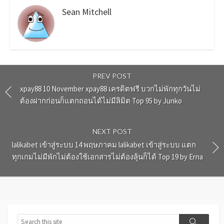
Sean Mitchell
PREV POST
xpay88 10 November xpay88 เครดิตฟรี บวกไม่พักทุกวันไม่
ต้องฝากก่อนก็แตกถอนได้ไม่มีลิมิต Top 95 by Junko
NEXT POST
lalikabet เข้าสู่ระบบ 14 พฤษภาคม lalikabet เข้าสู่ระบบ แตก
ทุกเกมไม่มีพักไม่ต้องใช้เอกสารไม่ต้องลุ้นก็ได้ Top 19 by Erna
Search