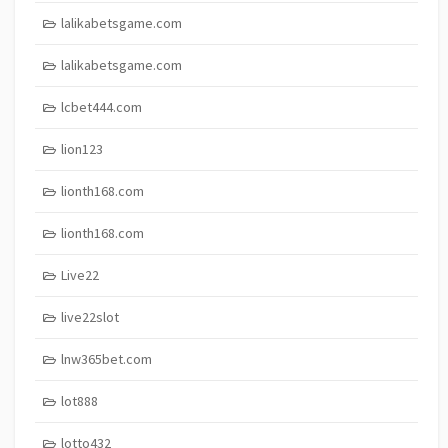
lalikabetsgame.com
lalikabetsgame.com
lcbet444.com
lion123
lionth168.com
lionth168.com
Live22
live22slot
lnw365bet.com
lot888
lotto432