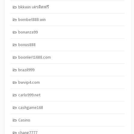
bkkwin เครดิตฟรี
bombet888.win
bonanza99
bonus888
boonlert1688.com
brazil999
bwvip4.com
carlo999.net
cashgame168
Casino
chang7777