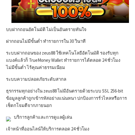
บบฝากถอนอัตโนมัติ ไม่เป็นอันตรายทันใจ
ฝากถอนไม่มีขั้นต่ำ ทำรายการใน 30 วินาที
ระบบฝากถอนของ zeus88 ใช้เทคโนโลยีอัตโนมัติ รองรับทุก
แบงค์แล้วก็ TrueMoney Wallet ทำรายการได้ตลอด 24 ชั่วโมง
ไม่มีขั้นต่ำ ไร้คุณค่าธรรมเนียม
ระบบความปลอดภัยระดับสากล
ธุรกรรมทุกอย่างใน zeus88 ไม่มีอันตรายด้วยระบบ SSL 256-bit
ข้อมูลลูกค้าถูกเข้ารหัสอย่างแน่นหนา ปกป้องการรั่วไหลหรือการ
เช็ดกโจมตีจากภายนอก
บริการลูกค้าและการดูแลผู้เล่น
เจ้าหน้าที่ออนไลน์ให้บริการตลอด 24 ชั่วโมง