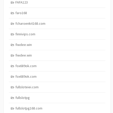
FAFA123
faro168
fcharoenkit168.com
finnivips.com
fiwdee.win
fiwdee.win
fox689ok.com
fox689ok.com
fullsloteiei.com
fullslotpg
fullslotpg168.com