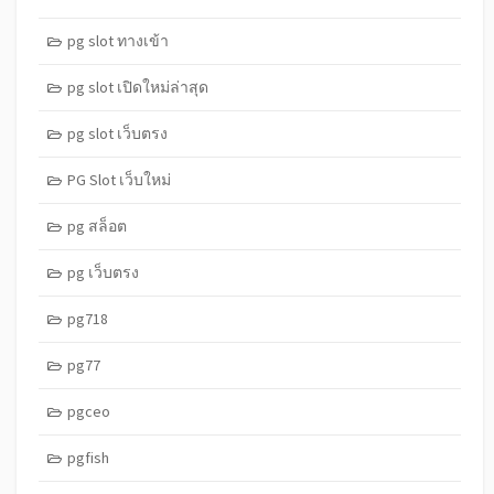
pg slot ทางเข้า
pg slot เปิดใหม่ล่าสุด
pg slot เว็บตรง
PG Slot เว็บใหม่
pg สล็อต
pg เว็บตรง
pg718
pg77
pgceo
pgfish