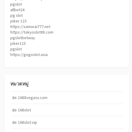
pgslot
allbet24
pg slot
joker 123
https://samurai777.net
https://tokyoslot88.com
pgslotbetway
joker123
pgslot
https://gogoslot.asia
หมวดหมู่
1688vegasx.com
168slot
168slot.vip