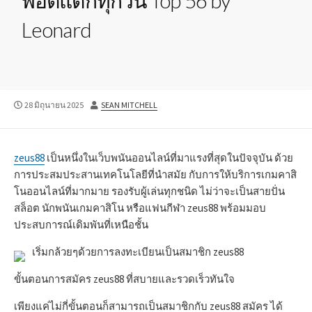
พอตแตกทุกวัน Top 56 by
Leonard
PUBLISHED
AUTHOR
28 มิถุนายน 2025
SEAN MITCHELL
DATE
zeus88
เป็นหนึ่งในเว็บพนันออนไลน์ที่มาแรงที่สุดในปัจจุบัน ด้วย
การประสมประสานเทคโนโลยีที่นำสมัย กับการให้บริการเกมคาสิ
โนออนไลน์ที่มากมาย รองรับผู้เล่นทุกชนิด ไม่ว่าจะเป็นสายปั่น
สล็อต นักพนันเกมคาสิโน หรือแฟนกีฬา zeus88 พร้อมมอบ
ประสบการณ์เดิมพันที่เหนือชั้น
เริ่มกล้วยๆด้วยการลงทะเบียนเป็นสมาชิก zeus88
ขั้นตอนการสมัคร zeus88 ที่สบายและรวดเร็วทันใจ
เพียงแค่ไม่กี่ขั้นตอนก็สามารถเป็นสมาชิกกับ zeus88 สมัคร ได้