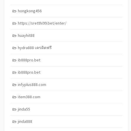
hongkong456
https://sretthi99.bet/enter/
huayhit88
hydra888 เครดิตฟรี
ib888pro.bet
ib888pro.bet
infyplus888.com
item388.com
jinda55
jinda888