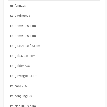
funny18
gaojing888
gem99ths.com
gem99ths.com
goatza888fin.com
gobaza88.com
golden456
gowingo88.com
happy168
hengjing168
hiso8888s.com