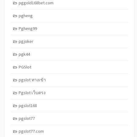
pggold168bet.com
pgheng
Pgheng99
pgjoker
pgk44
PGSlot
pgslot ทางเข้า
Pgslot เว็บตรง
pgslot168
pgslot77
pgslot77.com