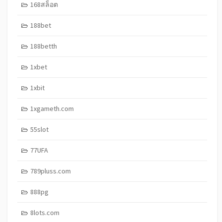
168สล็อต
188bet
188betth
1xbet
1xbit
1xgameth.com
55slot
77UFA
789pluss.com
888pg
8lots.com