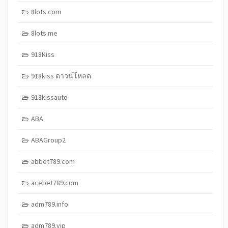
8lots.com
8lots.me
918Kiss
918kiss ดาวน์โหลด
918kissauto
ABA
ABAGroup2
abbet789.com
acebet789.com
adm789.info
adm789.vip