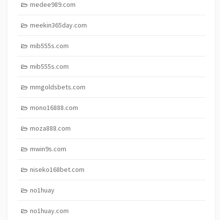
medee989.com
meekin365day.com
mib555s.com
mib555s.com
mmgoldsbets.com
mono16888.com
moza888.com
mwin9s.com
niseko168bet.com
no1huay
no1huay.com