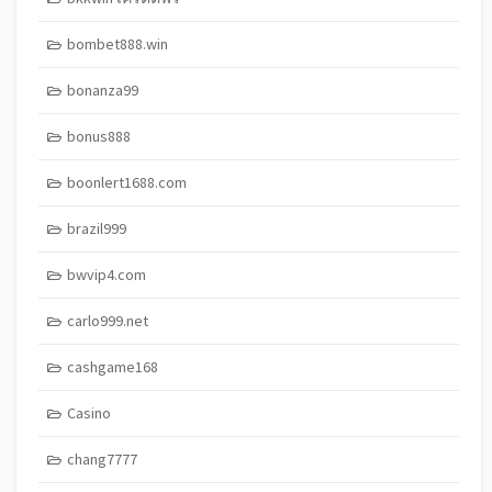
bombet888.win
bonanza99
bonus888
boonlert1688.com
brazil999
bwvip4.com
carlo999.net
cashgame168
Casino
chang7777