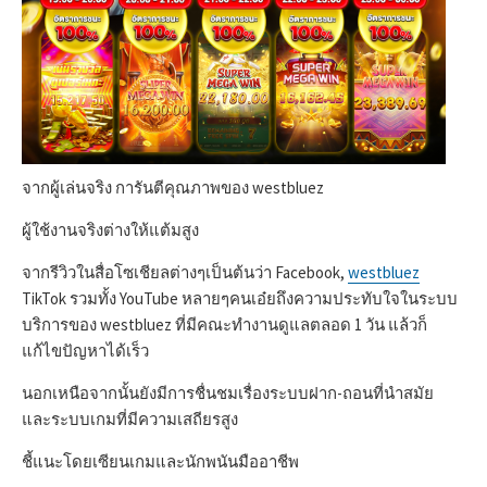
จากผู้เล่นจริง การันตีคุณภาพของ westbluez
ผู้ใช้งานจริงต่างให้แต้มสูง
จากรีวิวในสื่อโซเชียลต่างๆเป็นต้นว่า Facebook,
westbluez
TikTok รวมทั้ง YouTube หลายๆคนเอ๋ยถึงความประทับใจในระบบ
บริการของ westbluez ที่มีคณะทำงานดูแลตลอด 1 วัน แล้วก็
แก้ไขปัญหาได้เร็ว
นอกเหนือจากนั้นยังมีการชื่นชมเรื่องระบบฝาก-ถอนที่นำสมัย
และระบบเกมที่มีความเสถียรสูง
ชี้แนะโดยเซียนเกมและนักพนันมืออาชีพ