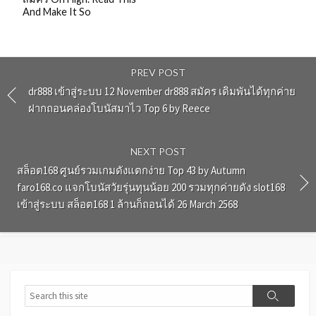
And Make It So
PREV POST
dr888 เข้าสู่ระบบ 12 November dr888 สมัคร เดิมพันได้ทุกค่าย
ฝากถอนคล่องโบนัสมาไว Top 6 by Reece
NEXT POST
สล็อต168 ศูนย์รวมเกมดังแตกง่าย Top 43 by Autumn
faro168.co แจกโบนัสวัยรุ่นทุนน้อย 200 รวมทุกค่ายดัง slot168
เข้าสู่ระบบ สล็อต168 1 ล้านก็ถอนได้ 26 March 2568
Search
Search