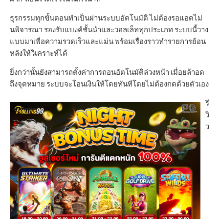
ธุรกรรมทุกขั้นตอนทำเป็นผ่านระบบอัตโนมัติ ไม่ต้องรอแอดไม่
นพิจารณา รองรับแบงค์ชั้นนำและวอลเล็ททุกประเภท ระบบนี้วาง
แบบมาเพื่อความรวดเร็วและแม่น พร้อมเรื่องราวทำรายการย้อน
หลังให้วิเคราะห์ได้
ยิ่งกว่านั้นยังสามารถตั้งค่าการถอนอัตโนมัติล่วงหน้า เมื่อยล้าอด
ถึงจุดหมาย ระบบจะโอนเงินให้โดยทันทีโดยไม่ต้องกดด้วยตัวเอง
รี
วิ
ว