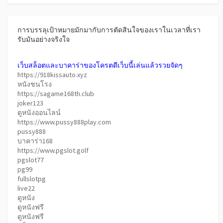
การบรรลุเป้าหมายมักมากับการตัดสินใจของเราในเวลาที่เรา
รับมันอย่างจริงใจ
เว็บสล็อตและบาคาร่าของโครตดีเว็บนี้เล่นแล้วรวยจัดๆ
https://918kissauto.xyz
หนังชนโรง
https://sagame168th.club
joker123
ดูหนังออนไลน์
https://www.pussy888play.com
pussy888
บาคาร่า168
https://www.pgslot.golf
pgslot77
pg99
fullslotpg
live22
ดูหนัง
ดูหนังฟรี
ดูหนังฟรี