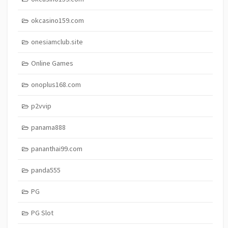
okcasino159.com
onesiamclub.site
Online Games
onoplus168.com
p2vvip
panama888
pananthai99.com
panda555
PG
PG Slot