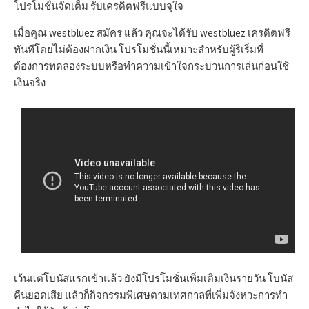
โปรโมชั่นจัดเต็ม รับเครดิตฟรีแบบจุใจ
เมื่อคุณ westbluez สมัคร แล้ว คุณจะได้รับ westbluez เครดิตฟรี
ทันทีโดยไม่ต้องฝากเงิน โปรโมชั่นนี้เหมาะสำหรับผู้ริเริ่มที่
ต้องการทดลองระบบหรือทำความเข้าใจกระบวนการเล่นก่อนใช้
เงินจริง
เว้นแต่โบนัสแรกเข้าแล้ว ยังมีโปรโมชั่นเพิ่มเติมเงินรายวัน โบนัส
คืนยอดเสีย แล้วก็กิจกรรมพิเศษตามเทศกาลที่เพิ่มจังหวะการทำ