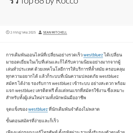
รัว Top 68 by Rocco
PUBLISHED
AUTHOR
2 กรกฎาคม 2025
SEAN MITCHELL
DATE
การเดิมพันออนไลน์ที่เปลี่ยนอย่างรวดเร็ว
westbluez
ได้เปลี่ยน
มายอดเยี่ยมในเว็บที่เด่นและก็ได้รับความนิยมอย่างมากจากผู้
เล่นทั่วประเทศ ด้วยเทคโนโลยีการให้บริการที่ล้ำสมัย ครอบคลุม
ทุกความอยากได้ แล้วก็ระบบที่เน้นความปลอดภัย westbluez
สมัคร ได้ง่าย รองรับการ westbluez เข้าระบบ อย่างสะดวก พร้อม
แจก westbluez เครดิตฟรี ตั้งแต่หนแรกที่สมัครใช้งาน ซึ่งเหมาะ
สำหรับทั้งผู้เล่นใหม่รวมทั้งนักพนันมืออาชีพ
จุดแข็งของ
westbluez
ที่นักเดิมพันจำต้องไม่พลาด
ขั้นตอนสมัครที่ง่ายและก็เร็ว
เพียงแต่กรอกเบอร์โทรศัพท์ ตั้งรหัสผ่าน รวมทั้งรับรองตัวตนด้วย