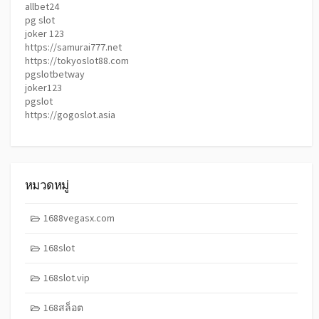
allbet24
pg slot
joker 123
https://samurai777.net
https://tokyoslot88.com
pgslotbetway
joker123
pgslot
https://gogoslot.asia
หมวดหมู่
1688vegasx.com
168slot
168slot.vip
168สล็อต