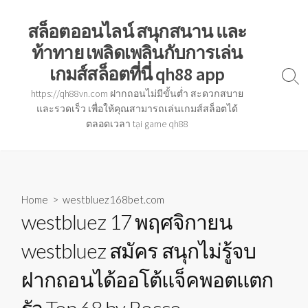
Skip
to
สล็อตออนไลน์ สนุกสนาน และ
content
ท้าทาย เพลิดเพลินกับการเล่น
เกมส์สล็อตที่นี่ qh88 app
Sear
https://qh88vn.com ฝากถอนไม่มีขั้นต่ำ สะดวกสบาย
Togg
และรวดเร็ว เพื่อให้คุณสามารถเล่นเกมส์สล็อตได้
ตลอดเวลา tại game qh88
Home
>
westbluez168bet.com
westbluez 17 พฤศจิกายน
westbluez สมัคร สนุกไม่รู้จบ
ฝากถอนได้ออโต้แจ็คพอตแตก