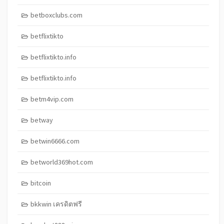
betboxclubs.com
betflixtikto
betflixtikto.info
betflixtikto.info
betm4vip.com
betway
betwin6666.com
betworld369hot.com
bitcoin
bkkwin เครดิตฟรี