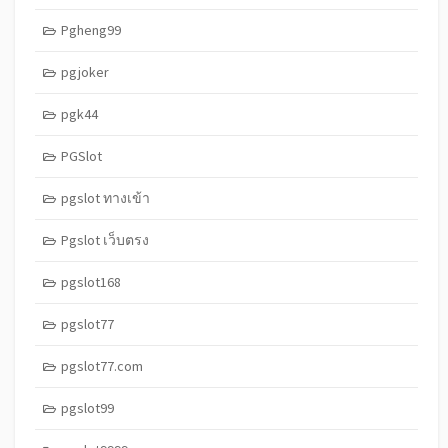
Pgheng99
pgjoker
pgk44
PGSlot
pgslot ทางเข้า
Pgslot เว็บตรง
pgslot168
pgslot77
pgslot77.com
pgslot99