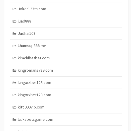
Joker123th.com
juad888
Judhai168
khumsup888.me
kimchibetbet.com
kingromans789.com
kingxxxbet123.com
kingxxxbet123.com
kitti999vip.com
lalikabetsgame.com