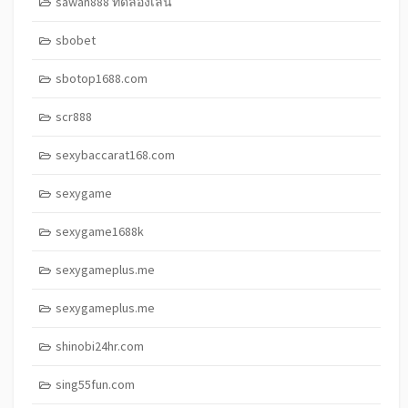
sawan888 ทดลองเล่น
sbobet
sbotop1688.com
scr888
sexybaccarat168.com
sexygame
sexygame1688k
sexygameplus.me
sexygameplus.me
shinobi24hr.com
sing55fun.com