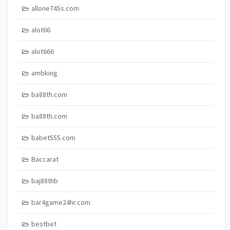
allone745s.com
alot66
alot666
ambking
ba88th.com
ba88th.com
babet555.com
Baccarat
baj88thb
bar4game24hr.com
bestbet