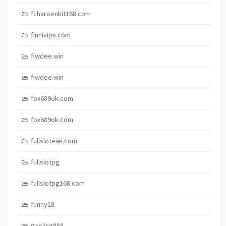
fcharoenkit168.com
finnivips.com
fiwdee.win
fiwdee.win
fox689ok.com
fox689ok.com
fullsloteiei.com
fullslotpg
fullslotpg168.com
funny18
gaojing888