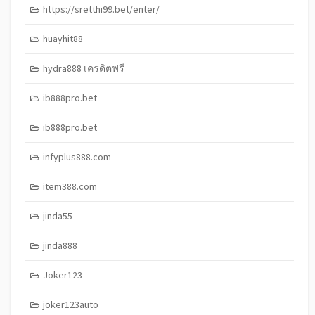
https://sretthi99.bet/enter/
huayhit88
hydra888 เครดิตฟรี
ib888pro.bet
ib888pro.bet
infyplus888.com
item388.com
jinda55
jinda888
Joker123
joker123auto