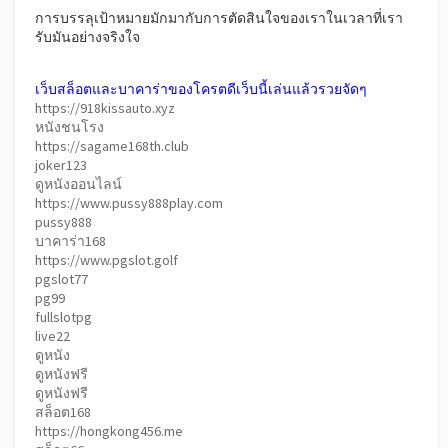
การบรรลุเป้าหมายมักมากับการตัดสินใจของเราในเวลาที่เรา
รับมันอย่างจริงใจ
เว็บสล็อตและบาคาร่าของโครตดีเว็บนี้เล่นแล้วรวยจัดๆ
https://918kissauto.xyz
หนังชนโรง
https://sagame168th.club
joker123
ดูหนังออนไลน์
https://www.pussy888play.com
pussy888
บาคาร่า168
https://www.pgslot.golf
pgslot77
pg99
fullslotpg
live22
ดูหนัง
ดูหนังฟรี
ดูหนังฟรี
สล็อต168
https://hongkong456.me