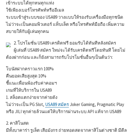
เข้าระบบได้ทุกหนทุกแห่ง
ใช้เพียงเบอร์โทรศัพท์หรืออีเมล
ระบบเข้าสู่ระบบของ USA89 วางแบบให้รองรับเครื่องมือทุกชนิด
ไม่ว่าจะเป็นคอมพิวเตอร์ แท็บเล็ต หรือโทรศัพท์มือถือ เพิ่มความ
สบายให้กับผู้เล่นทุกคน
2. โปรโมชั่น USA89 เครดิตฟรี ยอมรับได้ทันทีหลังสมัคร
ผู้เล่นที่ USA89 สมัคร ใหม่จะได้รับเครดิตฟรีโดยทันที โดยไม่
ต้องฝากก่อน และก็ยังสามารถรับโปรโมชั่นอื่นๆเป็นต้นว่า:
โบนัสฝากคราวแรก 100%
คืนยอดเสียสูงสุด 10%
ชี้แนะเพื่อนพ้องรับค่าคอมฯ
เกมที่ให้บริการใน USA89
1. สล็อตแตกง่ายจากค่ายดัง
ไม่ว่าจะเป็น PG Slot,
USA89 สมัคร
Joker Gaming, Pragmatic Play
หรือ JILI ทุกค่ายล้วนแต่ให้บริการผ่านระบบ API แท้จาก USA89
2. คาสิโนสด
มีทั้งบาคาร่า รูเล็ต เสือมังกร ถ่ายทอดสดจากคาสิโนต่างชาติ มีดีล