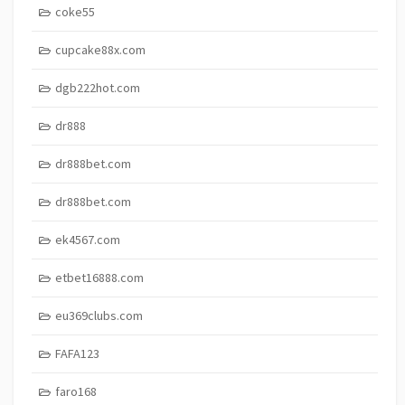
coke55
cupcake88x.com
dgb222hot.com
dr888
dr888bet.com
dr888bet.com
ek4567.com
etbet16888.com
eu369clubs.com
FAFA123
faro168