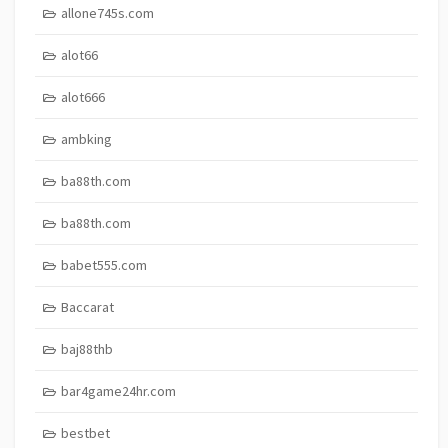
allone745s.com
alot66
alot666
ambking
ba88th.com
ba88th.com
babet555.com
Baccarat
baj88thb
bar4game24hr.com
bestbet