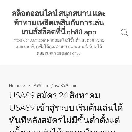
Skip
to
สล็อตออนไลน์ สนุกสนาน และ
content
ท้าทาย เพลิดเพลินกับการเล่น
เกมส์สล็อตที่นี่ qh88 app
Sear
https://qh88vn.com ฝากถอนไม่มีขั้นต่ำ สะดวกสบาย
Togg
และรวดเร็ว เพื่อให้คุณสามารถเล่นเกมส์สล็อตได้
ตลอดเวลา tại game qh88
Home
>
usa899.com
/
usa899.com
USA89 สมัคร 26 สิงหาคม
USA89 เข้าสู่ระบบ เริ่มต้นเล่นได้
ทันทีหลังสมัครไม่มีขั้นต่ำตั้งแต่