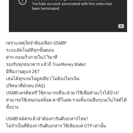
เพราะเหตุใดจำต้องเลือก USA89?
ระบบอัตโนมัติทุกขั้นตอน
ฝาก-ถอนเร็วภายใน 5 วินาที
รองรับทุกธนาคาร แล้วก็ TrueMoney Wallet
มีทีมงานดูแล 24/7
เล่นได้ทุกเกมในยูสเดียว ไม่ต้องโยกเงิน
ปริศนาที่มักพบ (FAQ)
USA89 เครดิตฟรี ใช้สามารถที่จะนำมาใช้เพื่อทำอะไรได้บ้าง?
สามารถใช้เล่นเกมสล็อต คาสิโนสด รวมทั้งเกมอื่นๆบนเว็บไซต์ได้
ทั้งปวง
USA89 สมัครแล้วจำต้องการันตีเอกสารไหม?
ไม่จำเป็นที่ต้องการันตีเอกสาร ใช้เพียงแต่ OTP เท่านั้น