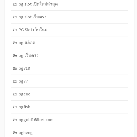
pg slot เปิดใหม่ล่าสุด
pg slot เว็บตรง
PG Slot เว็บใหม่
pg สล็อต
pg เว็บตรง
pg718
pg77
pgceo
pgfish
pggold168bet.com
pgheng