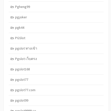
Pgheng99
pgjoker
pgk44
PGSlot
pgslot ทางเข้า
Pgslot เว็บตรง
pgslot168
pgslot77
pgslot77.com
pgslot99
pgslot9999.co