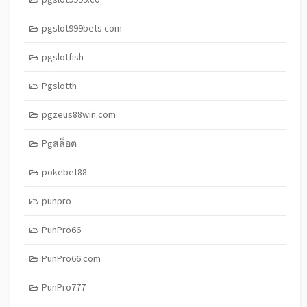
pgslot999bets.com
pgslotfish
Pgslotth
pgzeus88win.com
Pgสล็อต
pokebet88
punpro
PunPro66
PunPro66.com
PunPro777