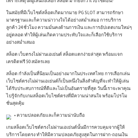
เพราะเหตุใดผู้เล่นถึงเลือก สล็อต มากยิ่งกว่าเว็บไซต์อื่น?
ในสมัยที่มีเว็บไซต์สล็อตเกิดมากมาย PG SLOT สามารถรักษา
มาตรฐานและก็ความน่าวางใจได้อย่างสม่ำเสมอ การบริการ
ลูกค้า 24 ชั่วโมง ความมั่นคงด้านการเงิน และการอัปเดตเกมใหม่ๆ
อยู่ตลอด ทำให้ผู้เล่นเกิดความประทับใจและก็เลือกใช้บริการ
อย่างสม่ำเสมอ
สล็อต เว็บตรงไม่ผ่านเอเย่นต์ สล็อตแตกง่ายล่าสุด พร้อมแจก
เครดิตฟรี 50 สมัครเลย
สล็อต กำลังเป็นที่นิยมเป็นอย่างมากในประเทศไทย การเลือกเล่น
เว็บไซต์ตรงไม่ผ่านเอเย่นต์ก็เป็นหนึ่งในสิ่งสำคัญที่จะทำให้ผู้เล่น
ได้รับประสบการณ์ที่ดีและไม่เป็นอันตรายที่สุด วันนี้เราจะพาคุณ
ไปรู้จักกับเกมสล็อตเว็บไซต์ตรงที่มีความน่าสนใจ พร้อมโปรโม
ชั่นสุดคุ้ม
• ความปลอดภัยและก็ความน่านับถือ
เกมสล็อตเว็บไซต์ตรงไม่ผ่านเอเย่นต์นั้นมีการควบคุมจากผู้ให้
บริการโดยตรง ทำให้มีความปลอดภัยสูงสุดในการฝาก-ถอนเงิน