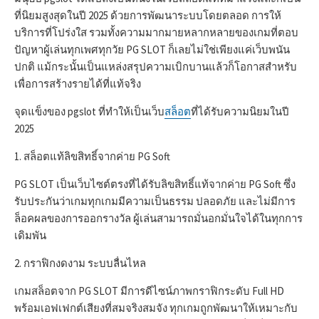
ที่นิยมสูงสุดในปี 2025 ด้วยการพัฒนาระบบโดยตลอด การให้
บริการที่โปร่งใส รวมทั้งความมากมายหลากหลายของเกมที่ตอบ
ปัญหาผู้เล่นทุกเพศทุกวัย PG SLOT ก็เลยไม่ใช่เพียงแค่เว็บพนัน
ปกติ แม้กระนั้นเป็นแหล่งสรุปความเบิกบานแล้วก็โอกาสสำหรับ
เพื่อการสร้างรายได้ที่แท้จริง
จุดแข็งของ pgslot ที่ทำให้เป็นเว็บ
สล็อต
ที่ได้รับความนิยมในปี
2025
1. สล็อตแท้ลิขสิทธิ์จากค่าย PG Soft
PG SLOT เป็นเว็บไซต์ตรงที่ได้รับลิขสิทธิ์แท้จากค่าย PG Soft ซึ่ง
รับประกันว่าเกมทุกเกมมีความเป็นธรรม ปลอดภัย และไม่มีการ
ล็อคผลของการออกรางวัล ผู้เล่นสามารถมั่นอกมั่นใจได้ในทุกการ
เดิมพัน
2. กราฟิกงดงาม ระบบลื่นไหล
เกมสล็อตจาก PG SLOT มีการดีไซน์ภาพกราฟิกระดับ Full HD
พร้อมเอฟเฟกต์เสียงที่สมจริงสมจัง ทุกเกมถูกพัฒนาให้เหมาะกับ