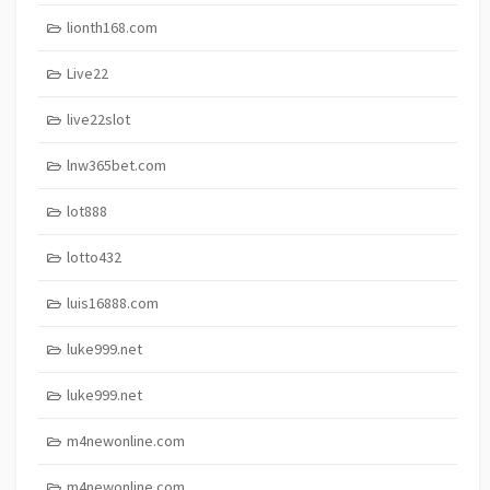
lionth168.com
Live22
live22slot
lnw365bet.com
lot888
lotto432
luis16888.com
luke999.net
luke999.net
m4newonline.com
m4newonline.com