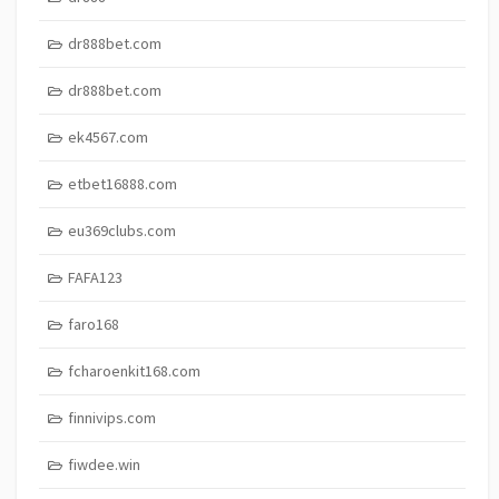
dr888bet.com
dr888bet.com
ek4567.com
etbet16888.com
eu369clubs.com
FAFA123
faro168
fcharoenkit168.com
finnivips.com
fiwdee.win