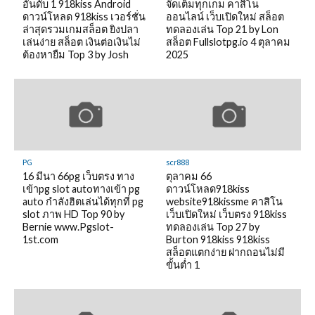
อันดับ 1 918kiss Android
จัดเต็มทุกเกม คาสิโน
ดาวน์โหลด 918kiss เวอร์ชั่น
ออนไลน์ เว็บเปิดใหม่ สล็อต
ล่าสุดรวมเกมสล็อต ยิงปลา
ทดลองเล่น Top 21 by Lon
เล่นง่าย สล็อต เงินต่อเงินไม่
สล็อต Fullslotpg.io 4 ตุลาคม
ต้องหายืม Top 3 by Josh
2025
PG
scr888
16 มีนา 66pg เว็บตรง ทาง
ตุลาคม 66
เข้าpg slot autoทางเข้า pg
ดาวน์โหลด918kiss
auto กำลังฮิตเล่นได้ทุกที่ pg
website918kissme คาสิโน
slot ภาพ HD Top 90 by
เว็บเปิดใหม่ เว็บตรง 918kiss
Bernie www.Pgslot-
ทดลองเล่น Top 27 by
1st.com
Burton 918kiss 918kiss
สล็อตแตกง่าย ฝากถอนไม่มี
ขั้นต่ำ 1