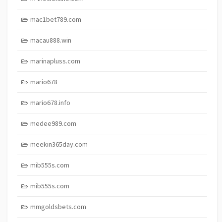
mac1bet789.com
macau888.win
marinapluss.com
mario678
mario678.info
medee989.com
meekin365day.com
mib555s.com
mib555s.com
mmgoldsbets.com