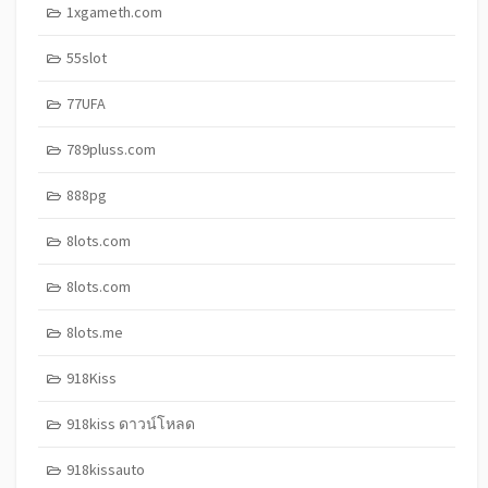
1xgameth.com
55slot
77UFA
789pluss.com
888pg
8lots.com
8lots.com
8lots.me
918Kiss
918kiss ดาวน์โหลด
918kissauto