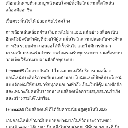
เลือกเล่นครบถ้วนสมบูรณ์ ตอบโจทย์ทั้งมือใหม่รวมทั้งนักเล่น
สล็อตมืออาชีพ
เว็บตรง มั่นใจได้ ปลอดภัยไร้คดโกง
การเลือกเล่นสล็อตผ่าน เว็บตรงไม่ผ่านเอเย่นต์ อย่าง สล็อต เป็น
อีกหนึ่งปัจจัยสำคัญที่ช่วยให้ผู้เล่นมั่นใจในความปลอดภัยทางด้าน
การเงิน ระบบฝาก-ถอนออโต้ที่เร็วทันใจ และไม่มีการหักค่า
ธรรมเนียมซ่อนเร้นอำพราง พร้อมรองรับทุกธนาคาร รวมทั้งระบบ
วอลเล็ต ใช้งานง่ายผ่านมือถือทุกระบบ
temmax69 เว็บตรง อันดับ 1 ไม่เฉพาะแต่ให้บริการเกมสล็อต
ออนไลน์ประสิทธิภาพเยี่ยม แต่ยังมอบ โบนัสและก็สิทธิประโยชน์
แบบจัดเต็มให้กับสมาชิกทุกคนอย่างทั่วถึง เป็นเว็บที่คุ้ม น่าเชื่อถือ
และเหมาะกับคนที่ปรารถนาเล่นสล็อตเพื่อความสนุกสนานร่าเริง
และสร้างรายได้ไปพร้อม
temmax69 เว็บสล็อตแท้ ที่ได้รับความนิยมสูงสุดในปี 2025
เกมออนไลน์เข้ามามีบทบาทอย่างมากในชีวิตประจำวันของ
มนุษย์ pgslot ได้แปลงเป็นหนึ่งในเว็บสล็อตแท้ที่มาแรงและก็เป็น