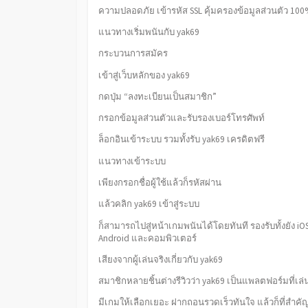
ความปลอดภัย เข้ารหัส SSL คุ้มครองข้อมูลส่วนตัว 100
แนวทางเริ่มพนันกับ yak69
กระบวนการสมัคร
เข้าสู่เว็บหลักของ
yak69
กดปุ่ม “ลงทะเบียนเป็นสมาชิก”
กรอกข้อมูลส่วนตัวและรับรองเบอร์โทรศัพท์
ล็อกอินเข้าระบบ รวมทั้งรับ yak69 เครดิตฟรี
แนวทางเข้าระบบ
เพียงกรอกชื่อผู้ใช้แล้วก็รหัสผ่าน
แล้วคลิก yak69 เข้าสู่ระบบ
ก็สามารถไปสู่หน้าเกมพนันได้โดยทันที รองรับทั้งยัง iO
Android และคอมพิวเตอร์
เสียงจากผู้เล่นจริงเกี่ยวกับ yak69
สมาชิกหลายชิ้นต่างรีวิวว่า yak69 เป็นแพลตฟอร์มที่เล่
มีเกมให้เลือกเยอะ ฝากถอนรวดเร็วทันใจ แล้วก็ที่สำคั