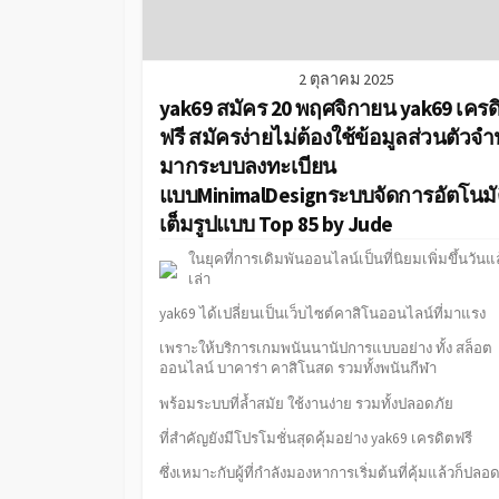
2 ตุลาคม 2025
yak69 สมัคร 20 พฤศจิกายน yak69 เครด
ฟรี สมัครง่ายไม่ต้องใช้ข้อมูลส่วนตัวจ
มากระบบลงทะเบียน
แบบMinimalDesignระบบจัดการอัตโนมั
เต็มรูปแบบ Top 85 by Jude
ในยุคที่การเดิมพันออนไลน์เป็นที่นิยมเพิ่มขึ้นวันแ
เล่า
yak69 ได้เปลี่ยนเป็นเว็บไซต์คาสิโนออนไลน์ที่มาแรง
เพราะให้บริการเกมพนันนานัปการแบบอย่าง ทั้ง สล็อต
ออนไลน์ บาคาร่า คาสิโนสด รวมทั้งพนันกีฬา
พร้อมระบบที่ล้ำสมัย ใช้งานง่าย รวมทั้งปลอดภัย
ที่สำคัญยังมีโปรโมชั่นสุดคุ้มอย่าง yak69 เครดิตฟรี
ซึ่งเหมาะกับผู้ที่กำลังมองหาการเริ่มต้นที่คุ้มแล้วก็ปลอ