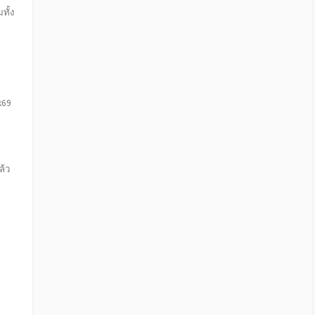
ทั้ง
k69
ล้ว