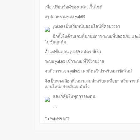
เพื่อเปรียบข้อดีของแต่ละเว็บไซต์
สรุปภาพรวมของ yak69
yak69 เป็นเว็บพนันออนไลน์ที่ครบวงจร
อีกทั้งในด้านเกมที่นานัปการ ระบบที่ปลอดภัย และ
โมชั่นสุดคุ้ม
ตั้งแต่ขั้นตอน yak69 สมัคร ที่เร็ว
ระบบ yak69 เข้าระบบ ที่ใช้งานง่าย
จนถึงการแจก yak69 เครดิตฟรี สำหรับสมาชิกใหม่
จึงเป็นทางเลือกที่เหมาะสมสำหรับคนที่อยากเริ่มการเด
ออนไลน์อย่างมั่นอกมั่นใจ
และก็คุ้มในทุกการลงทุน
…
CATEGORIES
YAK699.NET