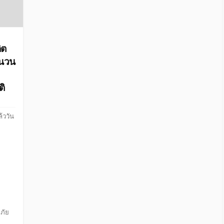
ิต
ำนวน
ติ
ล้ววัน
ดภัย