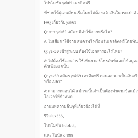
โปรโมชั่น yak69 เครดิตฟรี
ที่ช่วยให้ผู้เล่นมีทุนเริ่มโดยไม่ต้องควักเงินในกระเป๋าตั
FAQ เกี่ยวกับ yak69
Q: การ yak69 สมัคร มีค่าใช้จ่ายหรือไม่?
A: ไม่เสียค่าใช้จ่าย สมัครฟรี พร้อมรับเครดิตฟรีโดยทัน
Q: yak69 เข้าสู่ระบบ ต้องใช้เอกสารอะไรไหม?
A: ไม่ต้องใช้เอกสาร ใช้เพียงเบอร์โทรศัพท์และก็ข้อมูล
ตัวเพียงแค่นั้น
Q:
yak69 สมัคร
yak69 เครดิตฟรี ถอนออกมาเป็นเงินจริ
หรือเปล่า?
A: สามารถถอนได้ แม้กระนั้นจำเป็นต้องทำตามข้อแม้เท
โอเวอร์ที่กำหนด
อ่านบทความอื่นๆที่เกี่ยวข้องได้ที่
รีวิว lux555,
โปรโมชั่น hubbet,
และ โบนัส dr888