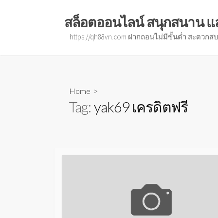
Skip
to
สล็อตออนไลน์ สนุกสนาน และ
content
https://qh88vn.com ฝากถอนไม่มีขั้นต่ำ สะดวกส
Home
>
Tag:
yak69 เครดิตฟรี