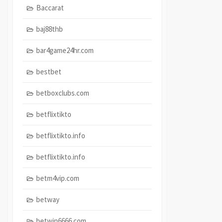
Baccarat
baj88thb
bar4game24hr.com
bestbet
betboxclubs.com
betflixtikto
betflixtikto.info
betflixtikto.info
betm4vip.com
betway
betwin6666.com