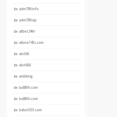
adm789.info
adm789.vip
allbet24hr
allone745s.com
alot66
alot666
ambking
ba88th.com
ba88th.com
babet555.com