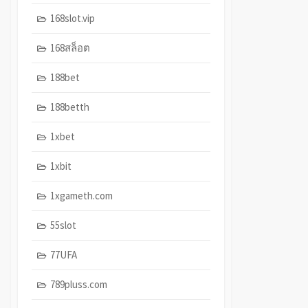
168slot.vip
168สล็อต
188bet
188betth
1xbet
1xbit
1xgameth.com
55slot
77UFA
789pluss.com