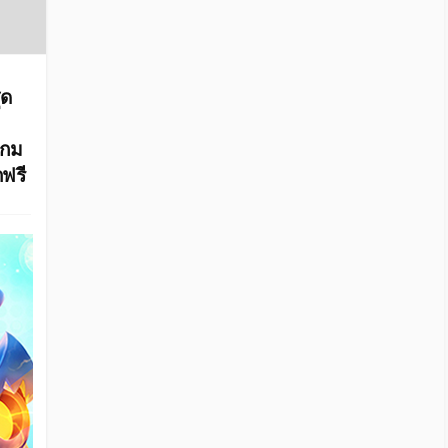
ุด
เกม
ฟรี