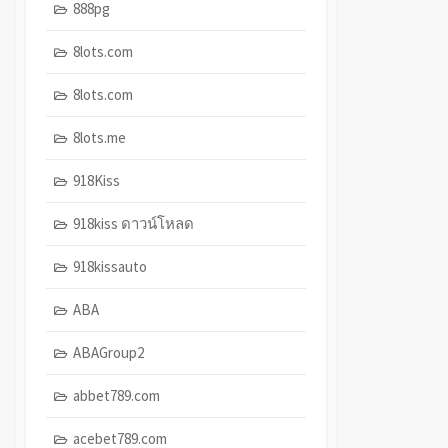
888pg
8lots.com
8lots.com
8lots.me
918Kiss
918kiss ดาวน์โหลด
918kissauto
ABA
ABAGroup2
abbet789.com
acebet789.com