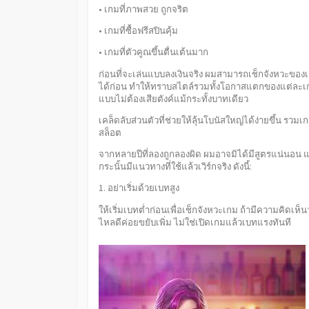
• เกมที่ภาพสวย ถูกจริต
• เกมที่ซื้อฟรีสปินคุ้ม
• เกมที่ตัวคูณขึ้นตื่นเต้นมาก
ก่อนที่จะเล่นแบบลงเงินจริง ผมสามารถเช็กจังหวะของ
ได้ก่อน ทำให้ทราบสไตล์รวมทั้งโอกาสแตกของแต่ละเ
แบบไม่ต้องเสียตังค์แม้กระทั้งบาทเดียว
เคล็ดลับส่วนตัวที่ช่วยให้ลุ้นโบนัสใหญ่ได้ง่ายขึ้น รวมเ
สล็อต
จากหลายปีที่ลองถูกลองผิด ผมอาจมิได้มีสูตรแน่นอน แ
กระนั้นมีแนวทางที่ใช้แล้วเวิร์กจริง ดังนี้:
1. อย่าเริ่มด้วยเบทสูง
ให้เริ่มเบทต่ำก่อนเพื่อเช็กจังหวะเกม ถ้ามีความคิดเห็นว
ไหลดีค่อยขยับเพิ่ม ไม่ใช่เปิดเกมแล้วเบทแรงทันที