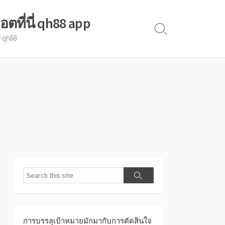
ที่นี่ qh88 app
Search
 qh88
Toggle
Search
Search
การบรรลุเป้าหมายมักมากับการตัดสินใจ