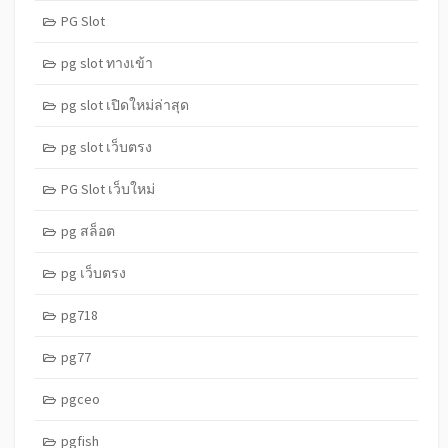
PG Slot
pg slot ทางเข้า
pg slot เปิดใหม่ล่าสุด
pg slot เว็บตรง
PG Slot เว็บใหม่
pg สล็อต
pg เว็บตรง
pg718
pg77
pgceo
pgfish