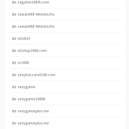
sagame168th.com
sawan888 ทดลองเล่น
sawan888 ทดลองเล่น
sbobet
sbotop1688.com
scr888
sexybaccarat168.com
sexygame
sexygame1688k
sexygameplus.me
sexygameplus.me