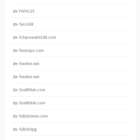
FAFA123
faro168
fcharoenkit168.com
finnivips.com
fiwdee.win
fiwdee.win
fox689ok.com
fox689ok.com
fullsloteiei.com
fullslotpg