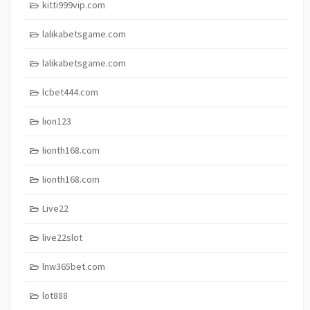
kitti999vip.com
lalikabetsgame.com
lalikabetsgame.com
lcbet444.com
lion123
lionth168.com
lionth168.com
Live22
live22slot
lnw365bet.com
lot888