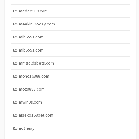
medee989.com
meekin365day.com
mib555s.com
mib555s.com
mmgoldsbets.com
mono16888.com
moza888.com
mwin9s.com
niseko168bet.com
no1huay