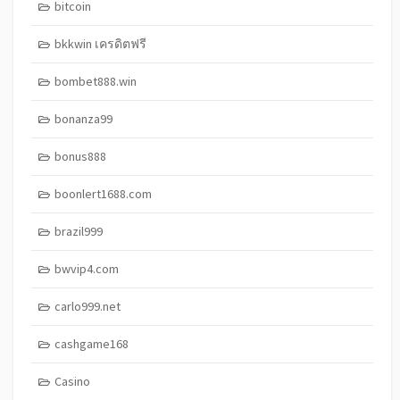
bitcoin
bkkwin เครดิตฟรี
bombet888.win
bonanza99
bonus888
boonlert1688.com
brazil999
bwvip4.com
carlo999.net
cashgame168
Casino