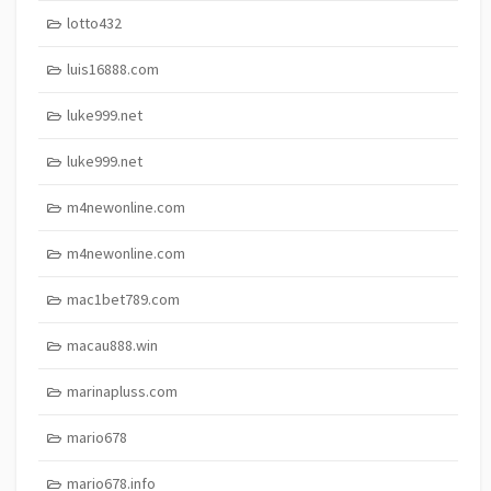
lotto432
luis16888.com
luke999.net
luke999.net
m4newonline.com
m4newonline.com
mac1bet789.com
macau888.win
marinapluss.com
mario678
mario678.info