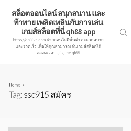
Skip
to
สล็อตออนไลน์ สนุกสนาน และ
content
ท้าทาย เพลิดเพลินกับการเล่น
เกมส์สล็อตที่นี่ qh88 app
Sear
https://qh88vn.com ฝากถอนไม่มีขั้นต่ำ สะดวกสบาย
Togg
และรวดเร็ว เพื่อให้คุณสามารถเล่นเกมส์สล็อตได้
ตลอดเวลา tại game qh88
Home
>
Tag:
ssc915 สมัคร