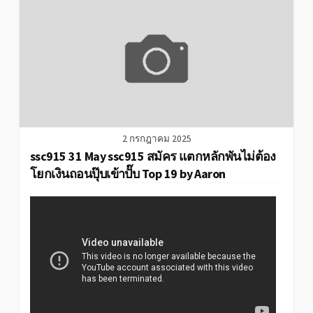
2 กรกฎาคม 2025
ssc915 31 May ssc915 สมัคร แตกหลักพันไม่ต้อง
โยกเงินถอนปุ๊บเข้าปั๊บ Top 19 by Aaron