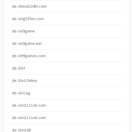
shinobi24hr.com
sing55fun.com
six9game
six9game.win
sl99games.com
Slot
Slot Online
slot pg
slot1111ok.com
slot1111ok.com
slot168