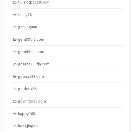
fullslotpg168.com
funny18
gaojing888
gem99ths.com
gem99ths.com
goatza888fin.com
gobaza88.com
golden456
gowingo88.com
happy168
hengjing168