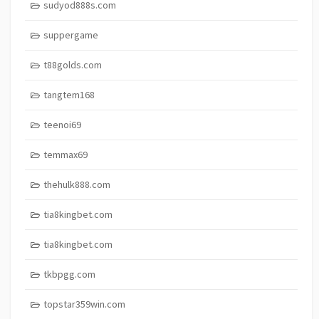
sudyod888s.com
suppergame
t88golds.com
tangtem168
teenoi69
temmax69
thehulk888.com
tia8kingbet.com
tia8kingbet.com
tkbpgg.com
topstar359win.com