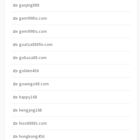
gaojing888
gem99ths.com
gem99ths.com
goatza888fin.com
gobaza88.com
golden456
gowingo88.com
happy168
hengjing168
hiso8888s.com
hongkong456