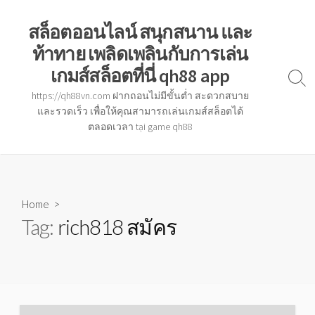
Skip
to
สล็อตออนไลน์ สนุกสนาน และ
content
ท้าทาย เพลิดเพลินกับการเล่น
เกมส์สล็อตที่นี่ qh88 app
Sear
https://qh88vn.com ฝากถอนไม่มีขั้นต่ำ สะดวกสบาย
Togg
และรวดเร็ว เพื่อให้คุณสามารถเล่นเกมส์สล็อตได้
ตลอดเวลา tại game qh88
Home
>
Tag:
rich818 สมัคร