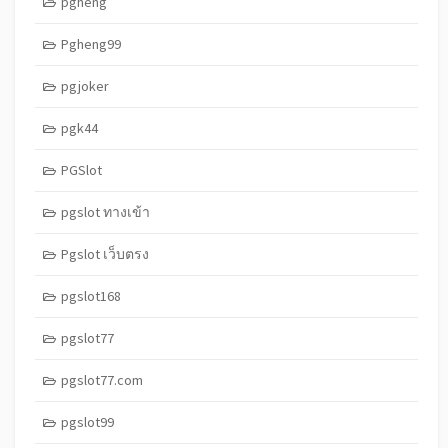
pgheng
Pgheng99
pgjoker
pgk44
PGSlot
pgslot ทางเข้า
Pgslot เว็บตรง
pgslot168
pgslot77
pgslot77.com
pgslot99