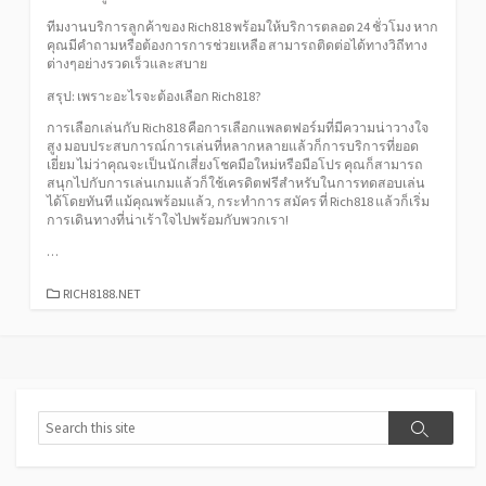
ทีมงานบริการลูกค้าของ Rich818 พร้อมให้บริการตลอด 24 ชั่วโมง หาก
คุณมีคำถามหรือต้องการการช่วยเหลือ สามารถติดต่อได้ทางวิถีทาง
ต่างๆอย่างรวดเร็วและสบาย
สรุป: เพราะอะไรจะต้องเลือก Rich818?
การเลือกเล่นกับ Rich818 คือการเลือกแพลตฟอร์มที่มีความน่าวางใจ
สูง มอบประสบการณ์การเล่นที่หลากหลายแล้วก็การบริการที่ยอด
เยี่ยม ไม่ว่าคุณจะเป็นนักเสี่ยงโชคมือใหม่หรือมือโปร คุณก็สามารถ
สนุกไปกับการเล่นเกมแล้วก็ใช้เครดิตฟรีสำหรับในการทดสอบเล่น
ได้โดยทันที แม้คุณพร้อมแล้ว, กระทำการ สมัคร ที่ Rich818 แล้วก็เริ่ม
การเดินทางที่น่าเร้าใจไปพร้อมกับพวกเรา!
…
CATEGORIES
RICH8188.NET
Search
Search