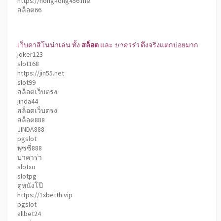
https://hongkong456.me
สล็อต66
เว็บคาสิโนน่าเล่น ทั้ง
สล็อต
และ
บาคาร่า
ตึงจริงแตกบ่อยมาก
joker123
slot168
https://jin55.net
slot99
สล็อตเว็บตรง
jinda44
สล็อตเว็บตรง
สล็อต888
JINDA888
pgslot
พุซซี่888
บาคาร่า
slotxo
slotpg
ดูหนังโป๊
https://1xbetth.vip
pgslot
allbet24