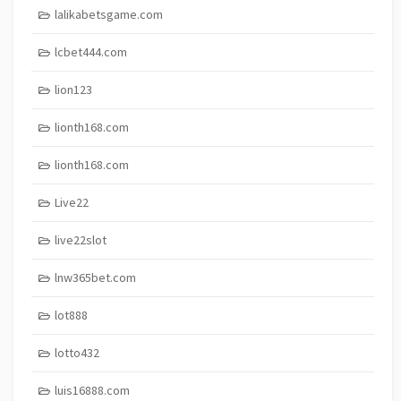
lalikabetsgame.com
lcbet444.com
lion123
lionth168.com
lionth168.com
Live22
live22slot
lnw365bet.com
lot888
lotto432
luis16888.com