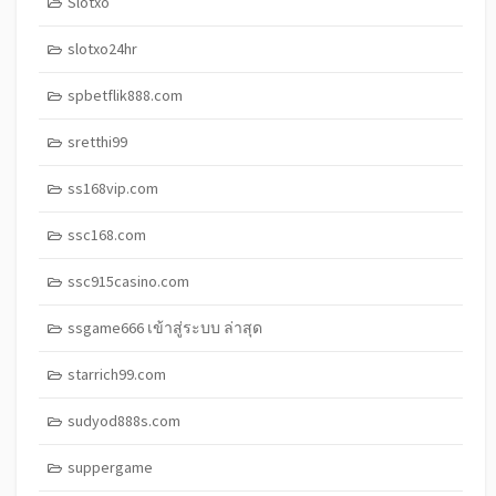
Slotxo
slotxo24hr
spbetflik888.com
sretthi99
ss168vip.com
ssc168.com
ssc915casino.com
ssgame666 เข้าสู่ระบบ ล่าสุด
starrich99.com
sudyod888s.com
suppergame