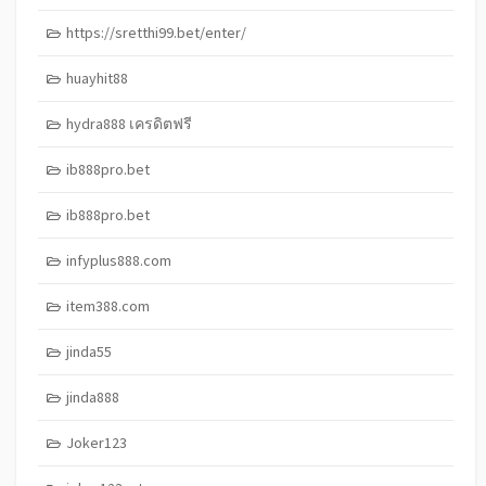
https://sretthi99.bet/enter/
huayhit88
hydra888 เครดิตฟรี
ib888pro.bet
ib888pro.bet
infyplus888.com
item388.com
jinda55
jinda888
Joker123