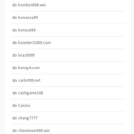
bombet888.win
bonanza99
bonus888
boonlert1688.com
brazil999
bwvip4.com
carlo999.net
cashgame168
Casino
chang7777
chinatown888.win