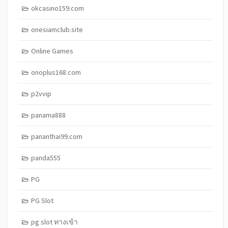
okcasino159.com
onesiamclub.site
Online Games
onoplus168.com
p2vvip
panama888
pananthai99.com
panda555
PG
PG Slot
pg slot ทางเข้า