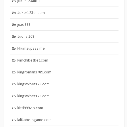
joker123auto
Joker123th.com
juad888
Judhai168
khumsup888.me
kimchibetbet.com
kingromans789.com
kingxxxbet123.com
kingxxxbet123.com
kitti999vip.com
lalikabetsgame.com