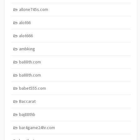
allone745s.com
alot66
alot666
ambking
ba88th.com
ba88th.com
babet555.com
Baccarat
baj88thb
bar4game24hr.com