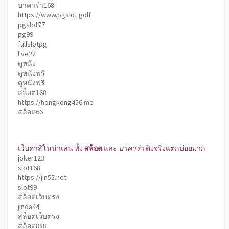
บาคาร่า168
https://www.pgslot.golf
pgslot77
pg99
fullslotpg
live22
ดูหนัง
ดูหนังฟรี
ดูหนังฟรี
สล็อต168
https://hongkong456.me
สล็อต66
เว็บคาสิโนน่าเล่น ทั้ง
สล็อต
และ
บาคาร่า
ตึงจริงแตกบ่อยมาก
joker123
slot168
https://jin55.net
slot99
สล็อตเว็บตรง
jinda44
สล็อตเว็บตรง
สล็อต888