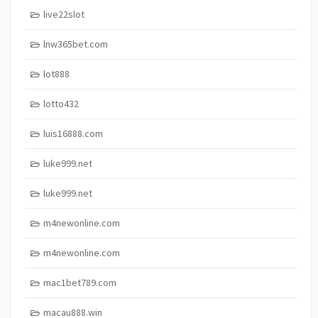
live22slot
lnw365bet.com
lot888
lotto432
luis16888.com
luke999.net
luke999.net
m4newonline.com
m4newonline.com
mac1bet789.com
macau888.win