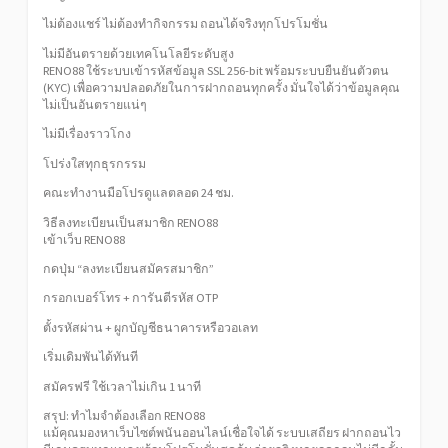
ไม่ต้องแชร์ ไม่ต้องทำกิจกรรม ถอนได้จริงทุกโปรโมชั่น
ไม่มีอันตรายด้วยเทคโนโลยีระดับสูง
RENO88 ใช้ระบบเข้ารหัสข้อมูล SSL 256-bit พร้อมระบบยืนยันตัวตน
(KYC) เพื่อความปลอดภัยในการฝากถอนทุกครั้ง มั่นใจได้ว่าข้อมูลคุณ
ไม่เป็นอันตรายแน่ๆ
ไม่มีเรื่องราวโกง
โปร่งใสทุกธุรกรรม
คณะทำงานมือโปรดูแลตลอด 24 ชม.
วิธีลงทะเบียนเป็นสมาชิก RENO88
เข้าเว็บ RENO88
กดปุ่ม “ลงทะเบียนสมัครสมาชิก”
กรอกเบอร์โทร + การันตีรหัส OTP
ตั้งรหัสผ่าน + ผูกบัญชีธนาคารหรือวอเลท
เริ่มเดิมพันได้ทันที
สมัครฟรี ใช้เวลาไม่เกิน 1 นาที
สรุป: ทำไมจำต้องเลือก RENO88
แม้คุณมองหาเว็บไซต์พนันออนไลน์เชื่อใจได้ ระบบเสถียร ฝากถอนไว