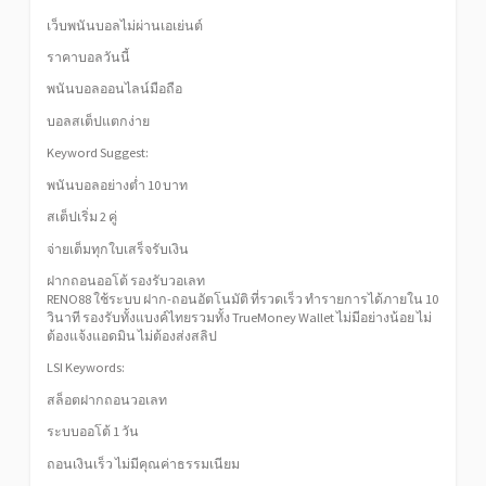
เว็บพนันบอลไม่ผ่านเอเย่นต์
ราคาบอลวันนี้
พนันบอลออนไลน์มือถือ
บอลสเต็ปแตกง่าย
Keyword Suggest:
พนันบอลอย่างต่ำ 10 บาท
สเต็ปเริ่ม 2 คู่
จ่ายเต็มทุกใบเสร็จรับเงิน
ฝากถอนออโต้ รองรับวอเลท
RENO88
ใช้ระบบ ฝาก-ถอนอัตโนมัติ ที่รวดเร็ว ทำรายการได้ภายใน 10
วินาที รองรับทั้งแบงค์ไทยรวมทั้ง TrueMoney Wallet ไม่มีอย่างน้อย ไม่
ต้องแจ้งแอดมิน ไม่ต้องส่งสลิป
LSI Keywords:
สล็อตฝากถอนวอเลท
ระบบออโต้ 1 วัน
ถอนเงินเร็ว ไม่มีคุณค่าธรรมเนียม