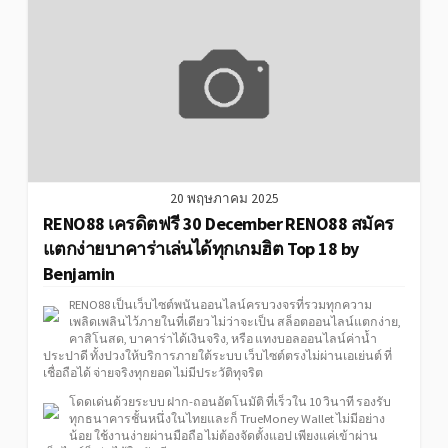
20 พฤษภาคม 2025
RENO88 เครดิตฟรี 30 December RENO88 สมัคร
แตกง่ายบาคาร่าเล่นได้ทุกเกมฮิต Top 18 by
Benjamin
RENO88 เป็นเว็บไซต์พนันออนไลน์ครบวงจรที่รวมทุกความ
เพลิดเพลินไว้ภายในที่เดียว ไม่ว่าจะเป็น สล็อตออนไลน์แตกง่าย,
คาสิโนสด, บาคาร่าได้เงินจริง, หรือ แทงบอลออนไลน์ค่าน้ำ
ประปาดี ทั้งปวงให้บริการภายใต้ระบบ เว็บไซต์ตรงไม่ผ่านเอเย่นต์ ที่
เชื่อถือได้ จ่ายจริงทุกยอด ไม่มีประวัติทุจริต
โดดเด่นด้วยระบบ ฝาก-ถอนอัตโนมัติ ที่เร็วใน 10 วินาที รองรับ
ทุกธนาคารชั้นหนึ่งในไทยและก็ TrueMoney Wallet ไม่มีอย่าง
น้อย ใช้งานง่ายผ่านมือถือ ไม่ต้องจัดตั้งแอป เพียงแค่เข้าผ่าน