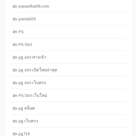
pananthai99.com
panda555
PG
PG Slot
pg slot ทางเข้า
pg slot เปิดใหม่ล่าสุด
pg slot เว็บตรง
PG Slot เว็บใหม่
pg สล็อต
pg เว็บตรง
pg718