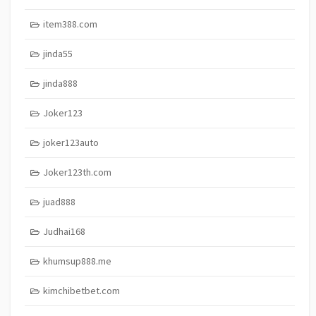
item388.com
jinda55
jinda888
Joker123
joker123auto
Joker123th.com
juad888
Judhai168
khumsup888.me
kimchibetbet.com