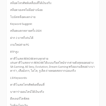
สล็อตโทรศัพท์เคลื่อนที่ได้เงินจริง
สล็อตวอเลทไม่มีอย่างน้อย
โบนัสสล็อตแตกง่าย
Keyword Suggest:
สล็อตแตกหลายครั้ง 2024
ฝาก 1 บาทก็เล่นได้
เกมใหม่ค่าย PG
RTP สูง
คาสิโนสด RENO88 ครบทุกค่าย
เล่นคาสิโนสดจาก RENO88 ได้แบบเรียลไทม์จากค่ายดังสุดยอดอย่าง
SA Gaming, AE Sexy, Evolution, Dream Gaming พร้อมเกมฮิตอย่าง บา
คาร่า, เสือมังกร, ไฮโล, รูเล็ต ถ่ายทอดสดจากบ่อนจริง
LSI Keywords:
คาสิโนสดโทรศัพท์เคลื่อนที่
บาคาร่าออนไลน์ได้เงินจริง
ดีลเลอร์ไลฟ์สด
ไม่ต้องโยกเงิน