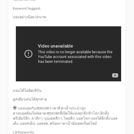
Keyword Suggest:
แทงอย่างน้อย 10 บาท
ถอนได้ไม่ติดเทิร์น
ยูสเดียวเล่นได้ทุกค่าย
แทงบอลกับ RENO88 ราคาดี ค่าน้ำประปาสูง
สายบอลต้องไม่พลาด RENO88 ที่เปิดให้แทงทุกลีกทั่วโลก อีกทั้ง
พรีเมียร์ลีก, ลาลีกา, บุนเดสลีกา, ไทยลีก, บอลโลก แทงได้อีกทั้ง บอล
เต็ง, บอลสเต็ป, บอลสด, พร้อมราคาน้ำอัปเดตเรียลไทม์
LSI Keywords: