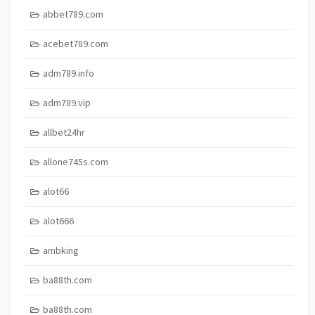
abbet789.com
acebet789.com
adm789.info
adm789.vip
allbet24hr
allone745s.com
alot66
alot666
ambking
ba88th.com
ba88th.com