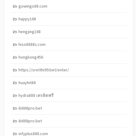
gowingo88.com
happy168
hengjing168
hiso8888s.com
hongkong456
https://sretthi99.bet/enter/
huayhit88
hydra888 เครดิตฟรี
ib888pro.bet
ib888pro.bet
infyplus888.com