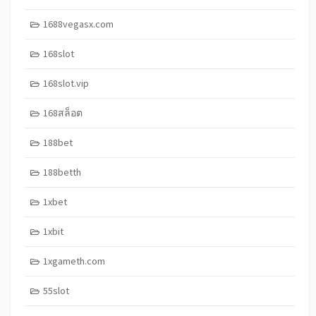
1688vegasx.com
168slot
168slot.vip
168สล็อต
188bet
188betth
1xbet
1xbit
1xgameth.com
55slot