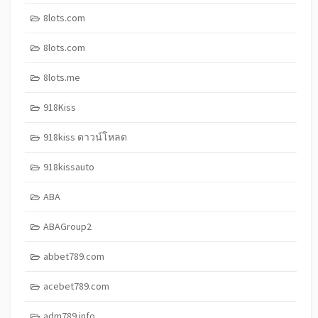
8lots.com
8lots.com
8lots.me
918Kiss
918kiss ดาวน์โหลด
918kissauto
ABA
ABAGroup2
abbet789.com
acebet789.com
adm789.info