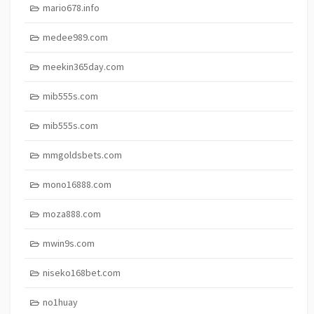
mario678.info
medee989.com
meekin365day.com
mib555s.com
mib555s.com
mmgoldsbets.com
mono16888.com
moza888.com
mwin9s.com
niseko168bet.com
no1huay