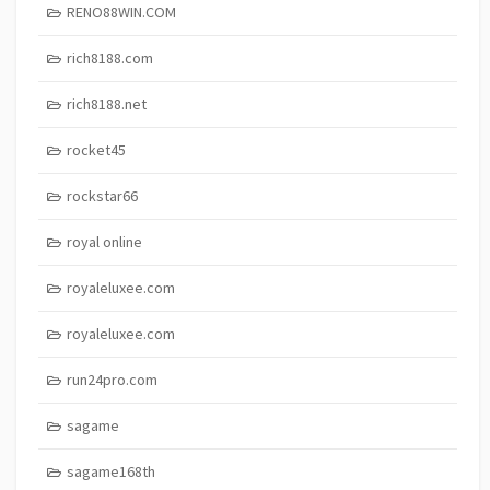
RENO88WIN.COM
rich8188.com
rich8188.net
rocket45
rockstar66
royal online
royaleluxee.com
royaleluxee.com
run24pro.com
sagame
sagame168th