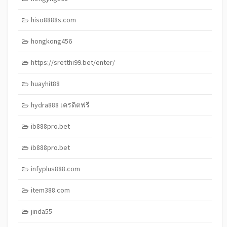
hiso8888s.com
hongkong456
https://sretthi99.bet/enter/
huayhit88
hydra888 เครดิตฟรี
ib888pro.bet
ib888pro.bet
infyplus888.com
item388.com
jinda55