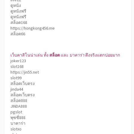
ดูหนัง
ดูหนังฟรี
ดูหนังฟรี
สล็อต168
https://hongkong456.me
สล็อต66
เว็บคาสิโนน่าเล่น ทั้ง
สล็อต
และ
บาคาร่า
ตึงจริงแตกบ่อยมาก
joker123
slot168
https://jin55.net
slot99
สล็อตเว็บตรง
jinda44
สล็อตเว็บตรง
สล็อต888
JINDA888
pgslot
พุซซี่888
บาคาร่า
slotxo