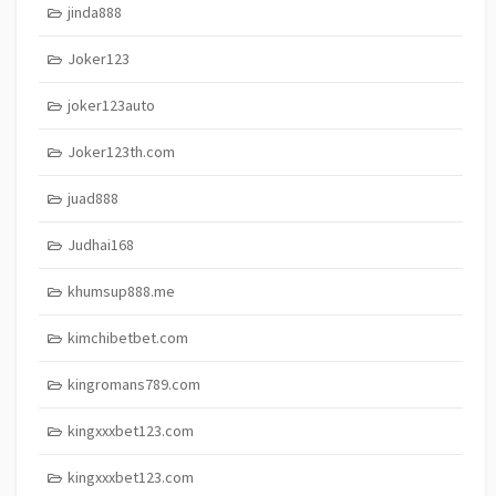
jinda888
Joker123
joker123auto
Joker123th.com
juad888
Judhai168
khumsup888.me
kimchibetbet.com
kingromans789.com
kingxxxbet123.com
kingxxxbet123.com