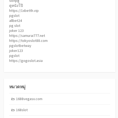
slotpg
ดูหนังโป๊
https://1xbetth.vip
pgslot
allbet24
pg slot
joker 123
https://samurai777.net
https://tokyoslot88.com
pgslotbetway
joker123
pgslot
https://gogoslot.asia
หมวดหมู่
1688vegasx.com
168slot