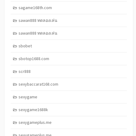
sagame168th.com
sawan888 ทดลองเล่น
sawan888 ทดลองเล่น
sbobet
sbotop1688.com
scr888
sexybaccarat168.com
sexygame
sexygame1688k
sexygameplus.me
sexygameplus.me