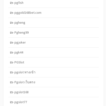
pgfish
pggold168bet.com
pgheng
Pgheng99
pgjoker
pgk44
PGSlot
pgslot ทางเข้า
Pgslot เว็บตรง
pgslot168
pgslot77