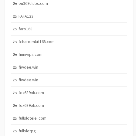
eu369clubs.com
FAFA123
faro168
fcharoenkit168.com
finnivips.com
fiwdee.win
fiwdee.win
fox689ok.com
fox689ok.com
fullsloteiei.com
fullslotpg