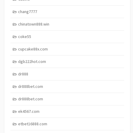
chang7777
chinatown888.win
coke55
cupcake88x.com
dgb222hot.com
dr888
dr888bet.com
dr888bet.com
ek4567.com
etbet16888.com