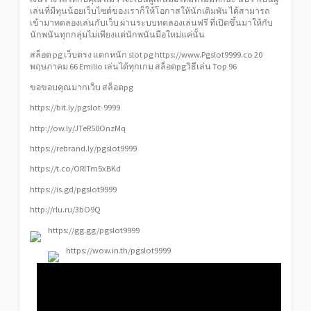
เล่นที่มีทุนน้อยเว็บไซต์ของเราก็ให้โอกาสให้นักเดิมพัน ได้สามารถ
เข้ามาทดลองเล่นกับเว็บ ผ่านระบบทดลองเล่นฟรี ที่เปิดขึ้นมาให้กับ
นักพนันทุกกลุ่มไม่เพียงแต่นักพนันมือใหม่แค่นั้น
สล็อต pg เว็บตรง แตกหนัก slot pg https://www.Pgslot9999.co 20
พฤษภาคม 66 Emilio เล่นได้ทุกเกม สล็อตpgวิธีเล่น Top 96
ขอขอบคุณมากเว็บ
สล็อตpg
https://bit.ly/pgslot-9999
http://ow.ly/JTeR50OnzMq
https://rebrand.ly/pgslot9999
https://t.co/ORlTm5xBKd
https://is.gd/pgslot9999
http://rlu.ru/3bO9Q
https://gg.gg/pgslot9999
https://wow.in.th/pgslot9999