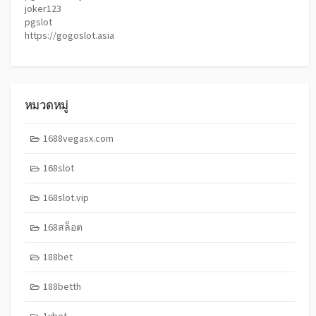
joker123
pgslot
https://gogoslot.asia
หมวดหมู่
1688vegasx.com
168slot
168slot.vip
168สล็อต
188bet
188betth