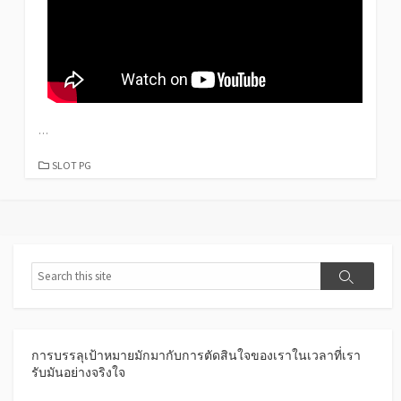
…
CATEGORIES
SLOT PG
Search
Search
การบรรลุเป้าหมายมักมากับการตัดสินใจของเราในเวลาที่เรา
รับมันอย่างจริงใจ