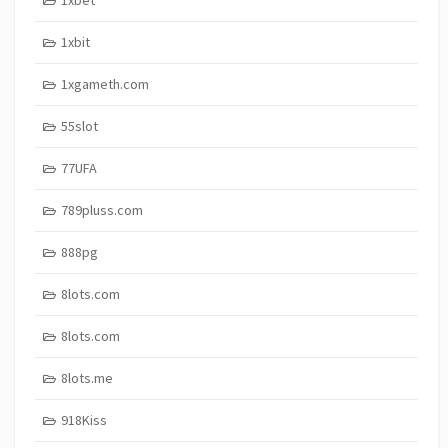
1xbet
1xbit
1xgameth.com
55slot
77UFA
789pluss.com
888pg
8lots.com
8lots.com
8lots.me
918Kiss