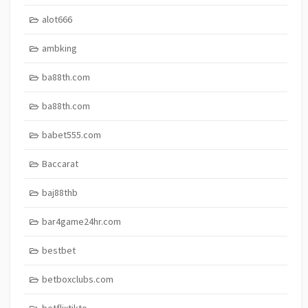
alot666
ambking
ba88th.com
ba88th.com
babet555.com
Baccarat
baj88thb
bar4game24hr.com
bestbet
betboxclubs.com