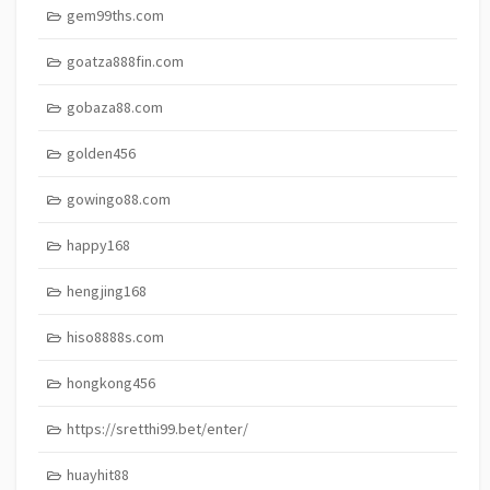
gem99ths.com
goatza888fin.com
gobaza88.com
golden456
gowingo88.com
happy168
hengjing168
hiso8888s.com
hongkong456
https://sretthi99.bet/enter/
huayhit88