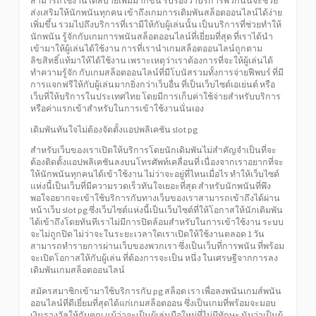
สามารถใช้งานได้สบายเพิ่มมากขึ้น รับรองว่าบริการพวกนั้นจะช่วย
ส่งเสริมให้นักพนันทุกคน เข้าถึงเกมการเดิมพันสล็อตออนไลน์ได้ง่าย
เพิ่มขึ้น รวมไปถึงบริการที่เรามีให้กับผู้เล่นนั้น เป็นบริการที่ช่วยทำให้
นักพนัน รู้จักกับเกมการพนันสล็อตออนไลน์ที่เยี่ยมที่สุด ที่เราได้นำ
เข้ามาให้ผู้เล่นได้ใช้งาน การที่เรานำเกมสล็อตออนไลน์ถูกตาม
ลิขสิทธิ์แท้มาให้ได้ใช้งาน เพราะเหตุว่าเราต้องการที่จะให้ผู้เล่นได้
ทำความรู้จัก กับเกมสล็อตออนไลน์ที่มีโบนัสรวมทั้งการจ่ายฟีพบร์ ที่มี
การแจกฟรีให้กับผู้เล่นมากยิ่งกว่าเว็บอื่น ที่เป็นเว็บไซต์เอเย่นต์ หรือ
เว็บที่ให้บริการในประเทศไทย โดยมีการเก็บค่าใช้จ่ายสำหรับบริการ
หรือค่าแรกเข้าสำหรับในการเข้าใช้งานนั่นเอง
เดิมพันทันใจไม่ต้องจัดตั้งแอปพลิเคชัน slot pg
สำหรับเว็บของเราเปิดให้บริการโดยนักเดิมพันไม่สำคัญจำเป็นที่จะ
ต้องติดตั้งแอปพลิเคชันลงบนโทรศัพท์เคลื่อนที่ เนื่องจากเราอยากที่จะ
ให้นักพนันทุกคนได้เข้าใช้งาน ไม่ว่าจะอยู่ที่ไหนเมื่อไร ทำให้เว็บไซต์
แห่งนี้เป็นเว็บที่มีความรวดเร็วทันใจเยอะที่สุด สำหรับนักพนันที่พึง
พอใจอยากจะเข้าใช้บริการกับทางเว็บของเราสามารถเข้าถึงได้ผ่าน
หน้าเว็บ slot pg ซึ่งเว็บไซต์แห่งนี้เป็นเว็บไซต์ที่ให้โอกาสให้นักเดิมพัน
ได้เข้าถึงโดยทันทีเราไม่มีการปิดล้อมสำหรับในการเข้าใช้งาน ระบบ
จะไม่ถูกปิด ไม่ว่าจะในระยะเวลาใดเราเปิดให้ใช้งานตลอด 1 วัน
สามารถทำรายการผ่านเว็บของพวกเรา ซึ่งเป็นเว็บที่การพนัน ที่พร้อม
จะเปิดโอกาสให้กับผู้เล่น ที่ต้องการจะเป็น หนึ่ง ในเศรษฐีจากการลง
เดิมพันเกมสล็อตออนไลน์
สมัครสมาชิกเข้ามาใช้บริการกับ pg สล็อต เรา เพื่อลงพนันเกมส์พนัน
ออนไลน์ที่ดีเยี่ยมที่สุดได้แก่เกมสล็อตออน ซึ่งเป็นเกมที่พร้อมจะมอบ
เงินรางวัลให้กับคุณ แม้ว่าจะเป็นผู้เล่นมือใหม่ที่ไม่มีทักษะ นับว่าเป็นผู้