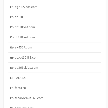
dgb222hot.com
dr888
dr888bet.com
dr888bet.com
ek4567.com
etbet16888.com
eu369clubs.com
FAFA123
faro168
fcharoenkit168.com