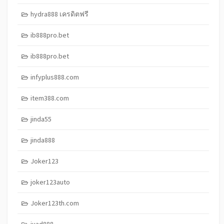
hydra888 เครดิตฟรี
ib888pro.bet
ib888pro.bet
infyplus888.com
item388.com
jinda55
jinda888
Joker123
joker123auto
Joker123th.com