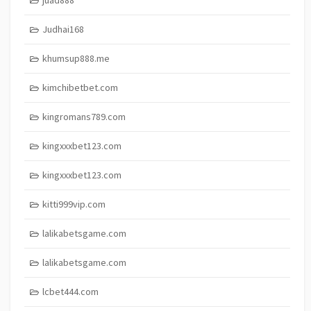
juad888
Judhai168
khumsup888.me
kimchibetbet.com
kingromans789.com
kingxxxbet123.com
kingxxxbet123.com
kitti999vip.com
lalikabetsgame.com
lalikabetsgame.com
lcbet444.com