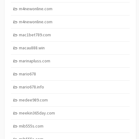
m4newonline.com
m4newonline.com
mac1bet789.com
macau888.win
marinapluss.com
mario678
mario678.info
medee989.com
meekin365day.com
mib555s.com