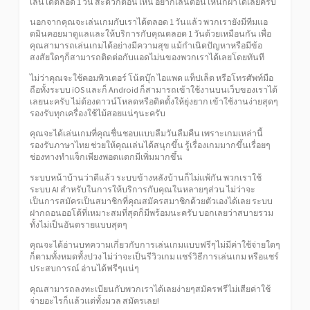
เล่นได้ตลอด 1 วัน สะดวกตอนไหน อยากเล่นตอนไหนก็ฝ่าได้เลยครับ
นอกจากคุณจะเล่นเกมกับเราได้ตลอด 1 วันแล้ว พวกเรายังมีทีมแอ
ดมินคอยมาดูแลและให้บริการกับคุณตลอด 1 วันด้วยเหมือนกัน เพื่อ
คุณสามารถเล่นเกมได้อย่างมีความสุข แม้กำเนิดปัญหาหรือมีข้อ
สงสัยใดๆก็สามารถติดต่อกับแอดไม่นของพวกเราได้เลยโดยทันที
ไม่ว่าคุณจะใช้คอมพิวเตอร์ โน้ตบุ๊ก ไอแพด แท็ปเล็ต หรือโทรศัพท์มือ
ถือทั้งระบบ iOS และก็ Android ก็สามารถเข้าใช้งานบนเว็บของเราได้
เลยนะครับ ไม่ต้องดาวน์โหลดหรือติดตั้งให้ยุ่งยาก เข้าใช้งานง่ายสุดๆ
รองรับทุกเครื่องใช้ไม้สอยแน่ๆนะครับ
คุณจะได้เล่นเกมที่คุณชื่นชอบแบบลืมวันลืมคืน เพราะเกมเหล่านี้
รองรับภาษาไทย ช่วยให้คุณเล่นได้สนุกขึ้น รู้เรื่องเกมมากขึ้นเรื่อยๆ
ช่องทางทำแจ็กเพียงพอตแตกมีเพิ่มมากขึ้น
ระบบหน้าบ้านว่าดีแล้ว ระบบข้างหลังบ้านก็ไม่แพ้กัน พวกเราใช้
ระบบ AI สำหรับในการให้บริการกับคุณในหลายๆส่วน ไม่ว่าจะ
เป็นการสมัครเป็นสมาชิกที่คุณสมัครสมาชิกด้วยตัวเองได้เลย ระบบ
ฝากถอนออโต้ที่เหมาะสมที่สุดก็มีพร้อมนะครับ บอกเลยว่าสบายรวม
ทั้งไม่เป็นอันตรายแบบสุดๆ
คุณจะได้อ่านบทความเกี่ยวกับการเล่นเกมแบบฟรีๆไม่มีค่าใช้จ่ายใดๆ
ก็ตามทั้งหมดทั้งปวง ไม่ว่าจะเป็นรีวิวเกม แชร์วิธีการเล่นเกม หรือแชร์
ประสบการณ์ อ่านได้ฟรีๆแน่ๆ
คุณสามารถลงทะเบียนกับพวกเราได้เลยง่ายๆสมัครฟรีไม่เสียค่าใช้
จ่ายอะไรก็แล้วแต่ทั้งมวล สมัครเลย!