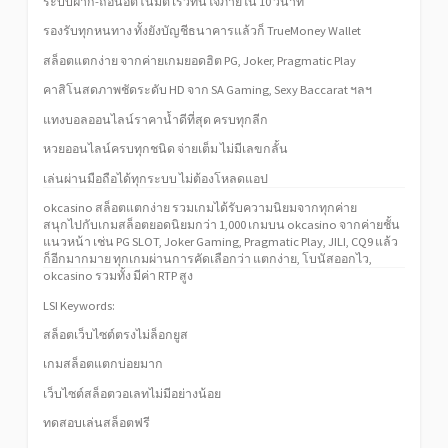
ระบบฝาก-ถอนอัตโนมัติ เร็วทันใจภายใน 10 วินาที
รองรับทุกหนทาง ทั้งยังบัญชีธนาคารแล้วก็ TrueMoney Wallet
สล็อตแตกง่าย จากค่ายเกมยอดฮิต PG, Joker, Pragmatic Play
คาสิโนสดภาพชัดระดับ HD จาก SA Gaming, Sexy Baccarat ฯลฯ
แทงบอลออนไลน์ราคาน้ำดีที่สุด ครบทุกลีก
หวยออนไลน์ครบทุกชนิด จ่ายเต็ม ไม่มีเลขกลั้น
เล่นผ่านมือถือได้ทุกระบบ ไม่ต้องโหลดแอป
okcasino สล็อตแตกง่าย รวมเกมได้รับความนิยมจากทุกค่าย
สนุกไปกับเกมสล็อตยอดนิยมกว่า 1,000 เกมบน okcasino จากค่ายชั้น
แนวหน้า เช่น PG SLOT, Joker Gaming, Pragmatic Play, JILI, CQ9 แล้ว
ก็อีกมากมาย ทุกเกมผ่านการคัดเลือกว่า แตกง่าย, โบนัสออกไว,
okcasino
รวมทั้ง มีค่า RTP สูง
LSI Keywords:
สล็อตเว็บไซต์ตรงไม่ล็อกยูส
เกมสล็อตแตกบ่อยมาก
เว็บไซต์สล็อตวอเลทไม่มีอย่างน้อย
ทดสอบเล่นสล็อตฟรี