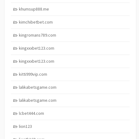
khumsup888.me
kimchibetbet.com
kingromans789.com
kingxxxbet123.com
kingxxxbet123.com
kitti999vip.com
lalikabetsgame.com
lalikabetsgame.com
lcbet444.com
lion123