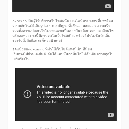
okcasino เป็นผู้ให้บริการเว็บไซต์พนันออนไลน์ครบวงจร ที่มาพร้อม
ระบบอัตโนมัติเต็มรูปแบบ ตอบปัญหาทั้งยังความสะดวก ความเร็ว
รวมทั้งความปลอดภัย ไม่ว่าคุณจะเป็นสายปั่นสล็อต คอบอล เซียนไพ่
หรือคอหวย ตรงนี้มีครบจบในเว็บไซต์เดียว พร้อมโปรโมชั่นจัดเต็ม
รองรับทั้งมือถือและก็คอมพิวเตอร์
จุดแข็งของ okcasino ที่ทำให้เว็บไซต์แห่งนี้เป็นที่นิยม
เว็บตรงไม่ผ่านเอเย่นต์ เล่นได้แบบมั่นอกมั่นใจ ไม่เป็นอันตรายทุกใบ
เสร็จรับเงิน