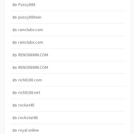
Pussy888
pussy888win
ramclubx.com
ramclubx.com
RENO88WIN.COM
RENO88WIN.COM
rich8188.com
rich8188.net
rocket45
rockstar66
royal online