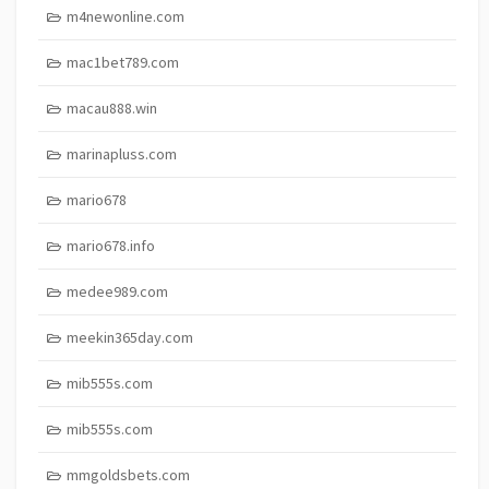
m4newonline.com
mac1bet789.com
macau888.win
marinapluss.com
mario678
mario678.info
medee989.com
meekin365day.com
mib555s.com
mib555s.com
mmgoldsbets.com