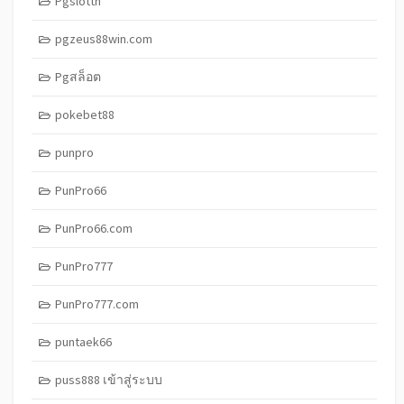
Pgslotth
pgzeus88win.com
Pgสล็อต
pokebet88
punpro
PunPro66
PunPro66.com
PunPro777
PunPro777.com
puntaek66
puss888 เข้าสู่ระบบ