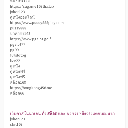
หนังชนโรง
https://sagame168th.club
joker123
ดูหนังออนไลน์
https://www.pussy888play.com
pussy888
บาคาร่า168
https://www.pgslot.golf
pgslot77
pg99
fullslotpg
live22
ดูหนัง
ดูหนังฟรี
ดูหนังฟรี
สล็อต168
https://hongkong456.me
สล็อต66
เว็บคาสิโนน่าเล่น ทั้ง
สล็อต
และ
บาคาร่า
ตึงจริงแตกบ่อยมาก
joker123
slot168