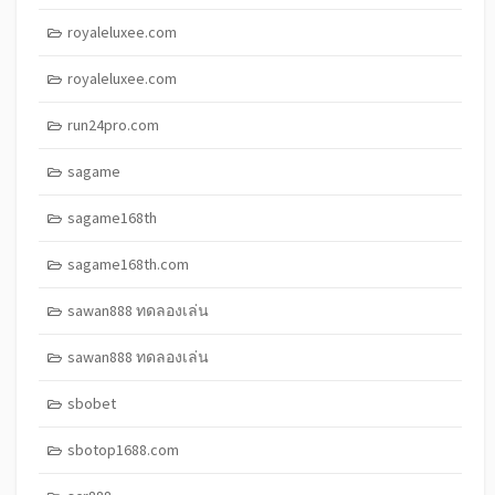
royaleluxee.com
royaleluxee.com
run24pro.com
sagame
sagame168th
sagame168th.com
sawan888 ทดลองเล่น
sawan888 ทดลองเล่น
sbobet
sbotop1688.com