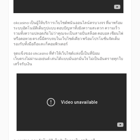
okcasino เป็นผู้ให้บริการเว็บไซต์พนันออนไลน์ครบวงจร ที่มาพร้อม
ระบบอัตโนมัติเต็มรูปแบบ ตอบปัญหาทั้งยังความสะดวก ความเร็ว
รวมทั้งความปลอดภัย ไม่ว่าคุณจะเป็นสายปั่นสล็อต คอบอล เซียนไพ่
หรือคอหวย ตรงนี้มีครบจบในเว็บไซต์เดียว พร้อมโปรโมชั่นจัดเต็ม
รองรับทั้งมือถือและก็คอมพิวเตอร์
จุดแข็งของ okcasino ที่ทำให้เว็บไซต์แห่งนี้เป็นที่นิยม
เว็บตรงไม่ผ่านเอเย่นต์ เล่นได้แบบมั่นอกมั่นใจ ไม่เป็นอันตรายทุกใบ
เสร็จรับเงิน