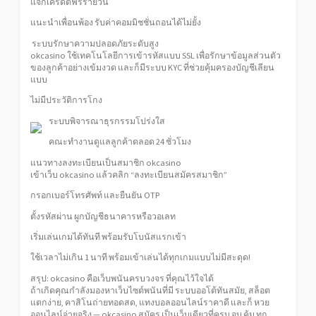
แจกเครดิตฟรีรายวัน
แนะนำเพื่อนพ้อง รับค่าคอมมิชชั่นถอนได้ไม่ยั้ง
️ ระบบรักษาความปลอดภัยระดับสูง
okcasino ใช้เทคโนโลยีการเข้ารหัสแบบ SSL เพื่อรักษาข้อมูลส่วนตัว
ของลูกค้าอย่างเข้มงวด และก็มีระบบ KYC ที่ช่วยคุ้มครองบัญชีเลียน
แบบ
ไม่มีประวัติการโกง
ระบบพิจารณาธุรกรรมโปร่งใส
คณะทำงานดูแลลูกค้าตลอด 24 ชั่วโมง
แนวทางลงทะเบียนเป็นสมาชิก okcasino
เข้าเว็บ
okcasino
แล้วคลิก “ลงทะเบียนสมัครสมาชิก”
กรอกเบอร์โทรศัพท์ และยืนยัน OTP
ตั้งรหัสผ่าน ผูกบัญชีธนาคารหรือวอเลท
เริ่มเล่นเกมได้ทันที พร้อมรับโบนัสแรกเข้า
ใช้เวลาไม่เกิน 1 นาที พร้อมเข้าเล่นได้ทุกเกมแบบไม่มีสะดุด!
สรุป: okcasino คือเว็บพนันครบวงจร ที่คุณไว้ใจได้
ถ้าเกิดคุณกำลังมองหาเว็บไซต์พนันที่มี ระบบออโต้ทันสมัย, สล็อต
แตกง่าย, คาสิโนถ่ายทอดสด, แทงบอลออนไลน์ราคาดี และก็ หวย
ออนไลน์จ่ายจริง —
okcasino สมัคร
เป็นเว็บเดียวที่ครบ จบ คุ้ม ทุก