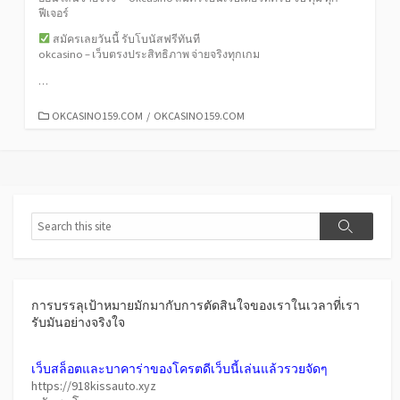
ฟีเจอร์
สมัครเลยวันนี้ รับโบนัสฟรีทันที
okcasino – เว็บตรงประสิทธิภาพ จ่ายจริงทุกเกม
…
CATEGORIES
OKCASINO159.COM
/
OKCASINO159.COM
Search
Search
การบรรลุเป้าหมายมักมากับการตัดสินใจของเราในเวลาที่เรา
รับมันอย่างจริงใจ
เว็บสล็อตและบาคาร่าของโครตดีเว็บนี้เล่นแล้วรวยจัดๆ
https://918kissauto.xyz