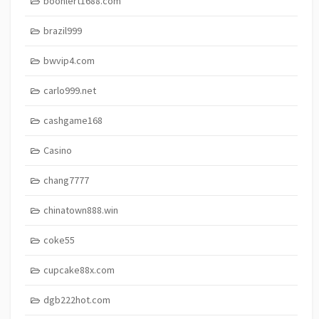
boonlert1688.com
brazil999
bwvip4.com
carlo999.net
cashgame168
Casino
chang7777
chinatown888.win
coke55
cupcake88x.com
dgb222hot.com