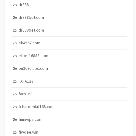
dr888
dr888bet.com
dr888bet.com
ek4567.com
etbet16888.com
eu369clubs.com
FAFA123
faro168
fcharoenkit168.com
finnivips.com
fiwdee.win