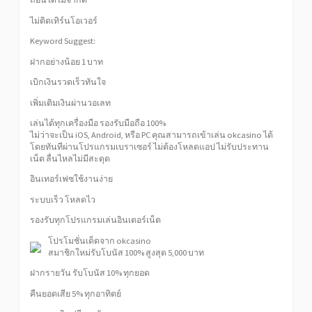
ไม่ติดเทิร์นโอเวอร์
Keyword Suggest:
ฝากอย่างน้อย 1 บาท
เบิกเงินรวดเร็วทันใจ
เพิ่มเติมเงินผ่านวอเลท
เล่นได้ทุกเครื่องมือ รองรับมือถือ 100%
ไม่ว่าจะเป็น iOS, Android, หรือ PC คุณสามารถเข้าเล่น okcasino ได้
โดยทันทีผ่านโปรแกรมเบราเซอร์ ไม่ต้องโหลดแอป ไม่รับประทาน
เน็ต ลื่นไหลไม่มีสะดุด
อินเทอร์เฟซใช้งานง่าย
ระบบเร็ว โหลดไว
รองรับทุกโปรแกรมเล่นอินเตอร์เน็ต
โปรโมชั่นเด็ดจาก okcasino
สมาชิกใหม่รับโบนัส 100% สูงสุด 5,000 บาท
ฝากรายวัน รับโบนัส 10% ทุกยอด
คืนยอดเสีย 5% ทุกอาทิตย์