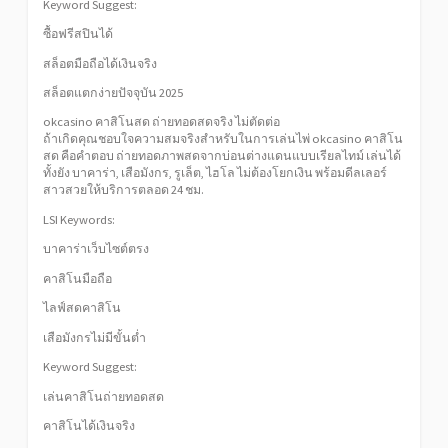
Keyword Suggest:
ซื้อฟรีสปินได้
สล็อตมือถือได้เงินจริง
สล็อตแตกง่ายปัจจุบัน 2025
okcasino คาสิโนสด ถ่ายทอดสดจริง ไม่ตัดต่อ
ถ้าเกิดคุณชอบใจความสมจริงสำหรับในการเล่นไพ่ okcasino คาสิโน
สด คือคำตอบ ถ่ายทอดภาพสดจากบ่อนต่างแดนแบบเรียลไทม์ เล่นได้
ทั้งยัง บาคาร่า, เสือมังกร, รูเล็ต, ไฮโล ไม่ต้องโยกเงิน พร้อมดีลเลอร์
สาวสวยให้บริการตลอด 24 ชม.
LSI Keywords:
บาคาร่าเว็บไซต์ตรง
คาสิโนมือถือ
ไลฟ์สดคาสิโน
เสือมังกรไม่มีขั้นต่ำ
Keyword Suggest:
เล่นคาสิโนถ่ายทอดสด
คาสิโนได้เงินจริง