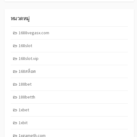
หมวดหมู่
1688vegasx.com
168slot
168slot.vip
168สล็อต
188bet
188betth
1xbet
1xbit
1xgameth.com