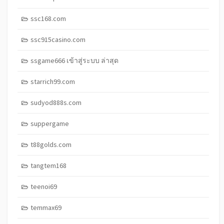
ssc168.com
ssc915casino.com
ssgame666 เข้าสู่ระบบ ล่าสุด
starrich99.com
sudyod888s.com
suppergame
t88golds.com
tangtem168
teenoi69
temmax69