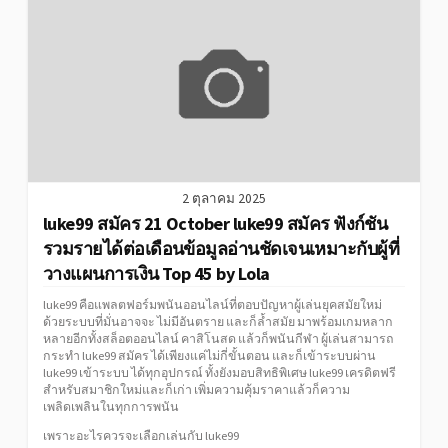
2 ตุลาคม 2025
luke99 สมัคร 21 October luke99 สมัคร ฟังก์ชัน
รวมรายได้ต่อเดือนข้อมูลอ่านชัดเจนเหมาะกับผู้ที่
วางแผนการเงิน Top 45 by Lola
luke99 คือแพลตฟอร์มพนันออนไลน์ที่ตอบปัญหาผู้เล่นยุคสมัยใหม่
ด้วยระบบที่มั่นอาจจะ ไม่มีอันตราย และก็ล้ำสมัย มาพร้อมเกมหลาก
หลายอีกทั้งสล็อตออนไลน์ คาสิโนสด แล้วก็พนันกีฬา ผู้เล่นสามารถ
กระทำ luke99 สมัคร ได้เพียงแค่ไม่กี่ขั้นตอน และก็เข้าระบบผ่าน
luke99 เข้าระบบ ได้ทุกอุปกรณ์ ทั้งยังมอบสิทธิพิเศษ luke99 เครดิตฟรี
สำหรับสมาชิกใหม่และก็เก่า เพิ่มความคุ้มราคาแล้วก็ความ
เพลิดเพลินในทุกการพนัน
เพราะอะไรควรจะเลือกเล่นกับ luke99