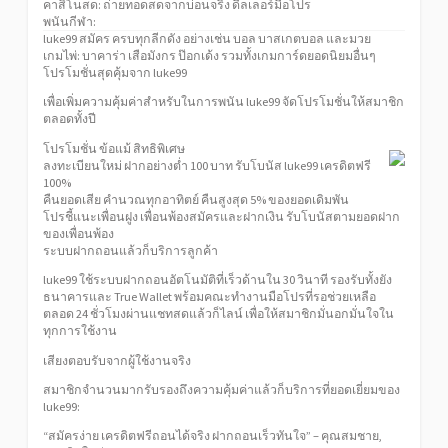
คาสิโนสด: ถ่ายทอดสดจากบ่อนจริง ดีลเลอร์มือโปร
พนันกีฬา:
luke99 สมัคร
ครบทุกลีกดัง อย่างเช่น บอล บาสเกตบอล และมวย
เกมไพ่: บาคาร่า เสือมังกร ป๊อกเด้ง รวมทั้งเกมการ์ดยอดนิยมอื่นๆ
โปรโมชั่นสุดคุ้มจาก luke99
เพื่อเพิ่มความคุ้มค่าสำหรับในการพนัน luke99 จัดโปรโมชั่นให้สมาชิก
ตลอดทั้งปี
โปรโมชั่น ข้อแม้ สิทธิพิเศษ
ลงทะเบียนใหม่ ฝากอย่างต่ำ 100 บาท รับโบนัส luke99 เครดิตฟรี
100%
คืนยอดเสีย คำนวณทุกอาทิตย์ คืนสูงสุด 5% ของยอดเดิมพัน
โปรชี้แนะเพื่อนฝูง เพื่อนพ้องสมัครและฝากเงิน รับโบนัสตามยอดฝาก
ของเพื่อนพ้อง
ระบบฝากถอนแล้วก็บริการลูกค้า
luke99 ใช้ระบบฝากถอนอัตโนมัติที่เร็วด้านใน 30 วินาที รองรับทั้งยัง
ธนาคารและ True Wallet พร้อมคณะทำงานมือโปรที่รอช่วยเหลือ
ตลอด 24 ชั่วโมงผ่านแชทสดแล้วก็ไลน์ เพื่อให้สมาชิกมั่นอกมั่นใจใน
ทุกการใช้งาน
เสียงตอบรับจากผู้ใช้งานจริง
สมาชิกจำนวนมากรับรองถึงความคุ้มค่าแล้วก็บริการที่ยอดเยี่ยมของ
luke99:
“สมัครง่าย เครดิตฟรีถอนได้จริง ฝากถอนเร็วทันใจ” – คุณสมชาย,