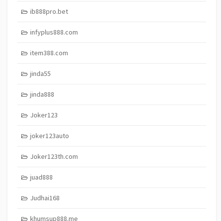
ib888pro.bet
infyplus888.com
item388.com
jinda55
jinda888
Joker123
joker123auto
Joker123th.com
juad888
Judhai168
khumsup888.me