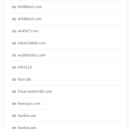
dr888bet.com
dr888bet.com
ek4567.com
etbet16888.com
eu369clubs.com
FAFA123
faro168
fcharoenkit168.com
finnivips.com
fiwdee.win
fiwdee.win