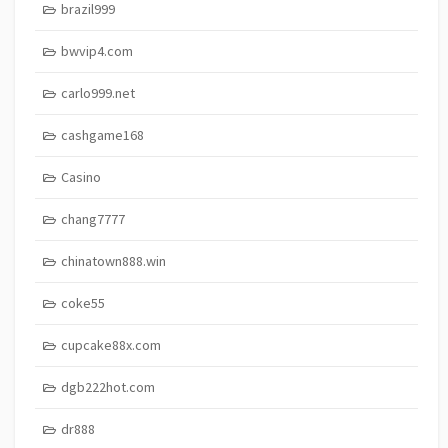
brazil999
bwvip4.com
carlo999.net
cashgame168
Casino
chang7777
chinatown888.win
coke55
cupcake88x.com
dgb222hot.com
dr888