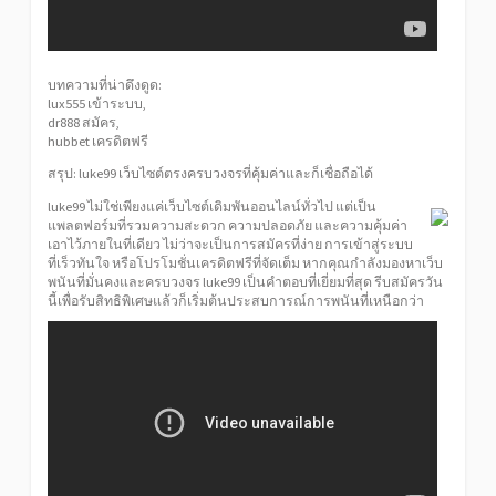
บทความที่น่าดึงดูด:
lux555 เข้าระบบ,
dr888 สมัคร,
hubbet เครดิตฟรี
สรุป: luke99 เว็บไซต์ตรงครบวงจรที่คุ้มค่าและก็เชื่อถือได้
luke99 ไม่ใช่เพียงแค่เว็บไซต์เดิมพันออนไลน์ทั่วไป แต่เป็น
แพลตฟอร์มที่รวมความสะดวก ความปลอดภัย และความคุ้มค่า
เอาไว้ภายในที่เดียว ไม่ว่าจะเป็นการสมัครที่ง่าย การเข้าสู่ระบบ
ที่เร็วทันใจ หรือโปรโมชั่นเครดิตฟรีที่จัดเต็ม หากคุณกำลังมองหาเว็บ
พนันที่มั่นคงและครบวงจร
luke99
เป็นคำตอบที่เยี่ยมที่สุด รีบสมัครวัน
นี้เพื่อรับสิทธิพิเศษแล้วก็เริ่มต้นประสบการณ์การพนันที่เหนือกว่า