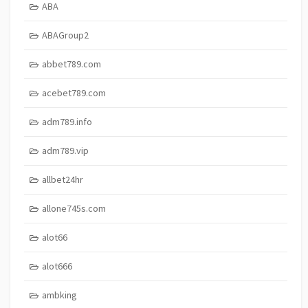
ABA
ABAGroup2
abbet789.com
acebet789.com
adm789.info
adm789.vip
allbet24hr
allone745s.com
alot66
alot666
ambking