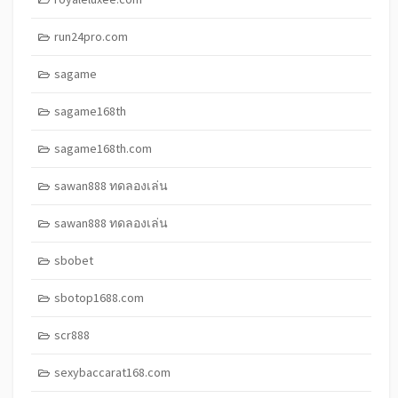
run24pro.com
sagame
sagame168th
sagame168th.com
sawan888 ทดลองเล่น
sawan888 ทดลองเล่น
sbobet
sbotop1688.com
scr888
sexybaccarat168.com