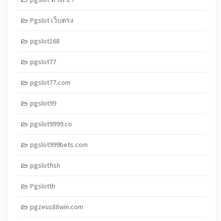
Pgslot เว็บตรง
pgslot168
pgslot77
pgslot77.com
pgslot99
pgslot9999.co
pgslot999bets.com
pgslotfish
Pgslotth
pgzeus88win.com