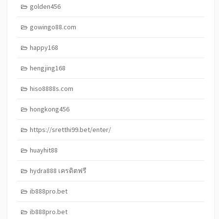
golden456
gowingo88.com
happy168
hengjing168
hiso8888s.com
hongkong456
https://sretthi99.bet/enter/
huayhit88
hydra888 เครดิตฟรี
ib888pro.bet
ib888pro.bet