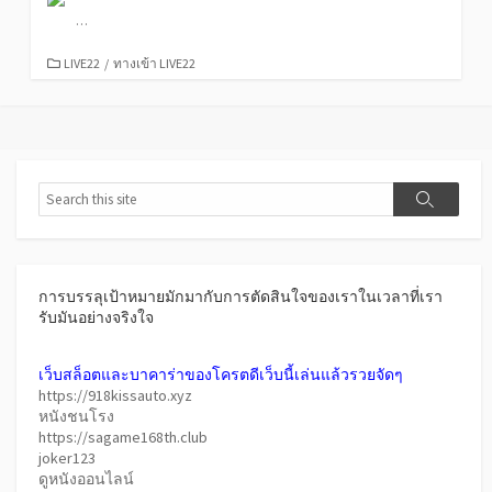
…
CATEGORIES
LIVE22
/
ทางเข้า LIVE22
Search
Search
การบรรลุเป้าหมายมักมากับการตัดสินใจของเราในเวลาที่เรา
รับมันอย่างจริงใจ
เว็บสล็อตและบาคาร่าของโครตดีเว็บนี้เล่นแล้วรวยจัดๆ
https://918kissauto.xyz
หนังชนโรง
https://sagame168th.club
joker123
ดูหนังออนไลน์