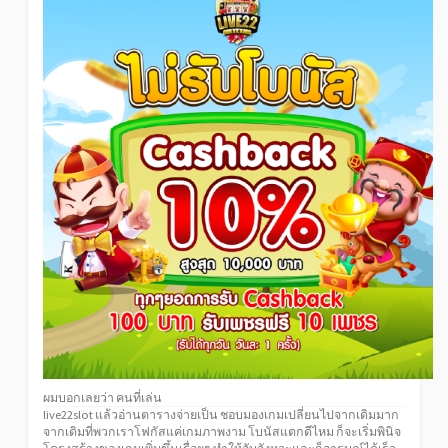
ผมบอกเลยว่า คนที่เล่น
live22slot
แล้วอ่านตารางจ่ายเป็น ชอบมองเกมเปลี่ยนไปจากเดิมมาก
จากเดิมที่พวกเราโฟกัสแค่เกมภาพงาม โบนัสแตกดีไหม ก็จะเริ่มพินิจ