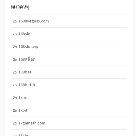
หมวดหมู่
1688vegasx.com
168slot
168slot.vip
168สล็อต
188bet
188betth
1xbet
1xbit
1xgameth.com
55slot