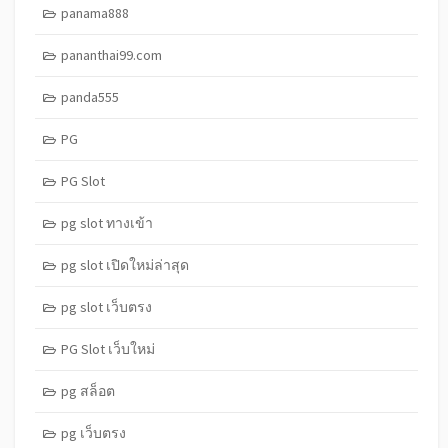
panama888
pananthai99.com
panda555
PG
PG Slot
pg slot ทางเข้า
pg slot เปิดใหม่ล่าสุด
pg slot เว็บตรง
PG Slot เว็บใหม่
pg สล็อต
pg เว็บตรง