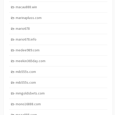
macau888.win
marinapluss.com
mario678
mario678.info
medee989.com
meekin365day.com
mib555s.com
mib555s.com
mmgoldsbets.com
mono16888.com
moza888.com