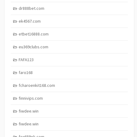
dr888bet.com
ek4567.com
etbet16888.com
eu369clubs.com
FAFA123
faro168
fcharoenkit168.com
finnivips.com
fiwdee.win
fiwdee.win
fox689ok.com