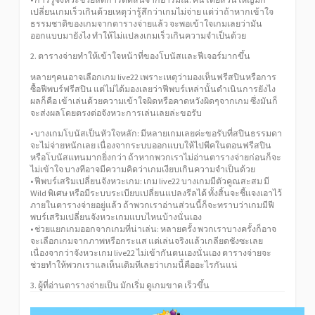
เปลี่ยนเกมเร็วเกินด้วยเหตุว่ารู้สึกว่าเกมไม่จ่าย แต่ว่าถ้าหากเข้าใจ
ธรรมชาติของเกมจากตารางจ่ายแล้ว จะพอเข้าใจเกมเลยว่ามัน
ออกแบบมายังไง ทำให้ไม่แปลงเกมเร็วเกินความจำเป็นด้วย
2. ตารางจ่ายทำให้เข้าใจหน้าที่ของโบนัสและฟีเจอร์มากขึ้น
หลายๆคนอาจเลือกเกม live22 เพราะเหตุว่ามองเห็นฟรีสปินหรือการ
ซื้อฟีพบร์ฟรีสปิน แต่ไม่ได้มองเลยว่าฟีพบร์เหล่านั้นดำเนินการยังไง
ผลก็คือ เข้าเล่นด้วยความเข้าใจผิดหรือคาดหวังผิดๆจากเกม ซึ่งมันก็
จะส่งผลโดยตรงต่อจังหวะการเล่นเลยล่ะขอรับ
• บางเกมโบนัสเป็นหัวใจหลัก: มีหลายเกมเลยค่ะขอรับที่สปินธรรมดา
จะไม่จ่ายหนักเลย เนื่องจากระบบออกแบบให้ไปพีคในตอนฟรีสปิน
หรือโบนัสแทนมากยิ่งกว่า ถ้าหากพวกเราไม่อ่านตารางจ่ายก่อนก็จะ
ไม่เข้าใจ บางทีอาจมีความคิดว่าเกมเงียบเกินความจำเป็นด้วย
• ฟีพบร์เสริมเปลี่ยนจังหวะเกม: เกม live22 บางเกมมีตัวคูณสะสม มี
Wild พิเศษ หรือมีระบบระเบียบเปลี่ยนแปลงรีลได้ ทั้งสิ้นจะชี้แจงเอาไว้
ภายในตารางจ่ายอยู่แล้ว ถ้าพวกเราอ่านส่วนนี้ก็จะทราบว่าเกมมีฟี
พบร์เสริมเปลี่ยนจังหวะเกมแบบไหนบ้างนั่นเอง
• ช่วยแยกเกมออกจากเกมที่น่าเล่น: หลายครั้ง พวกเราบางครั้งก็อาจ
จะเลือกเกมจากภาพหรือกระแส แต่เล่นจริงแล้วเกลียดชังซะเลย
เนื่องจากว่าจังหวะเกม live22 ไม่เข้ากันตนเองนั่นเอง ตารางจ่ายจะ
ช่วยทำให้พวกเราแลเห็นเดิมทีเลยว่าเกมนี้คืออะไรกันแน่
3. ผู้ที่อ่านตารางจ่ายเป็น มักเริ่ม ดูเกมขาด เร็วขึ้น