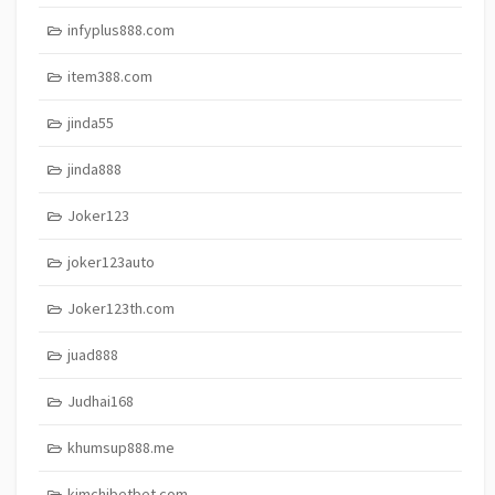
infyplus888.com
item388.com
jinda55
jinda888
Joker123
joker123auto
Joker123th.com
juad888
Judhai168
khumsup888.me
kimchibetbet.com