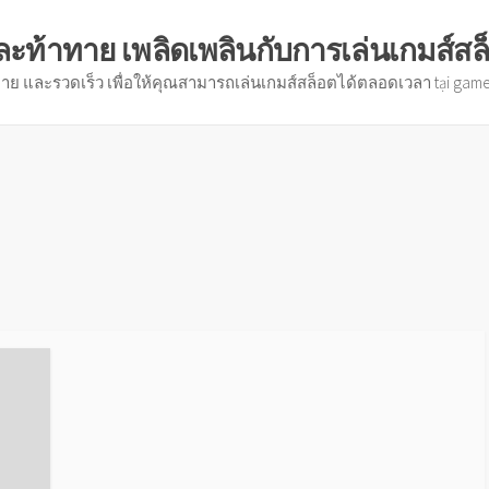
ท้าทาย เพลิดเพลินกับการเล่นเกมส์สล็อต
บาย และรวดเร็ว เพื่อให้คุณสามารถเล่นเกมส์สล็อตได้ตลอดเวลา tại game