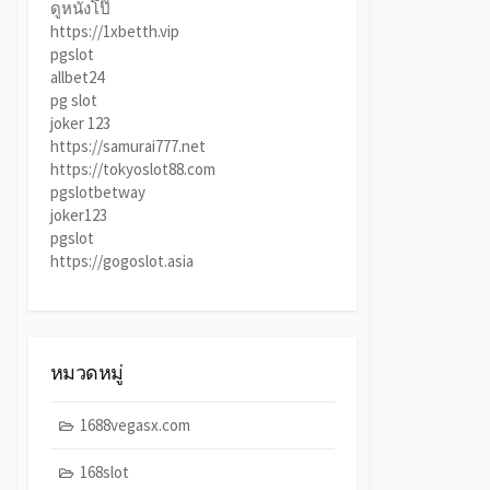
ดูหนังโป๊
https://1xbetth.vip
pgslot
allbet24
pg slot
joker 123
https://samurai777.net
https://tokyoslot88.com
pgslotbetway
joker123
pgslot
https://gogoslot.asia
หมวดหมู่
1688vegasx.com
168slot