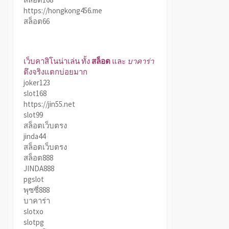
https://hongkong456.me
สล็อต66
เว็บคาสิโนน่าเล่น ทั้ง
สล็อต
และ
บาคาร่า
ตึงจริงแตกบ่อยมาก
joker123
slot168
https://jin55.net
slot99
สล็อตเว็บตรง
jinda44
สล็อตเว็บตรง
สล็อต888
JINDA888
pgslot
พุซซี่888
บาคาร่า
slotxo
slotpg