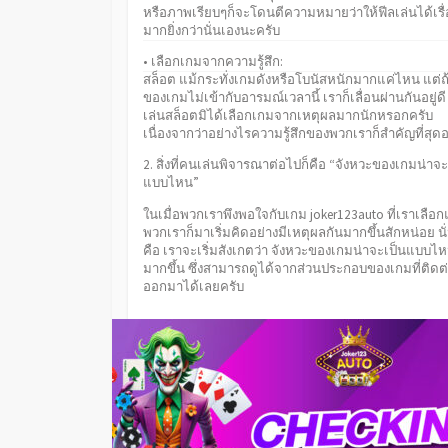
หรือภาพเรียบๆก็จะโดนตีความหมายว่าให้ฟีลเล่นได้เรื
มากยิ่งกว่านั่นเองนะครับ
• เลือกเกมจากความรู้สึก:
สล็อต
แม้กระทั่งเกมดังหรือโบนัสหนักมากแค่ไหน แต่ถ
ของเกมไม่เข้ากับอารมณ์เวลานี้ เราก็เลื่อนผ่านกันอยู่ด
เล่นสล็อตมิได้เลือกเกมจากเหตุผลมากนักหรอกครับ
เนื่องจากว่าอย่างไรความรู้สึกของพวกเราก็สำคัญที่สุดอย
2. สิ่งที่คนเล่นพิจารณาต่อไปก็คือ “จังหวะของเกมน่าจะ
แบบไหน”
ในเมื่อพวกเราพึงพอใจกับเกม joker123auto ที่เราเลือก
พวกเราก็มาเริ่มคิดอย่างมีเหตุผลกันมากขึ้นสักหน่อย นั่
คือ เราจะเริ่มสังเกตว่า จังหวะของเกมน่าจะเป็นแบบไห
มากขึ้น ซึ่งสามารถดูได้จากส่วนประกอบของเกมที่ติดต
ออกมาได้เลยครับ