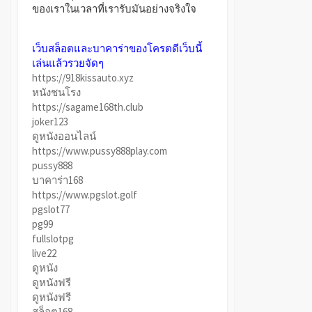
ของเราในเวลาที่เรารับมันอย่างจริงใจ
เว็บสล็อตและบาคาร่าของโครตดีเว็บนี้
เล่นแล้วรวยจัดๆ
https://918kissauto.xyz
หนังชนโรง
https://sagame168th.club
joker123
ดูหนังออนไลน์
https://www.pussy888play.com
pussy888
บาคาร่า168
https://www.pgslot.golf
pgslot77
pg99
fullslotpg
live22
ดูหนัง
ดูหนังฟรี
ดูหนังฟรี
สล็อต168