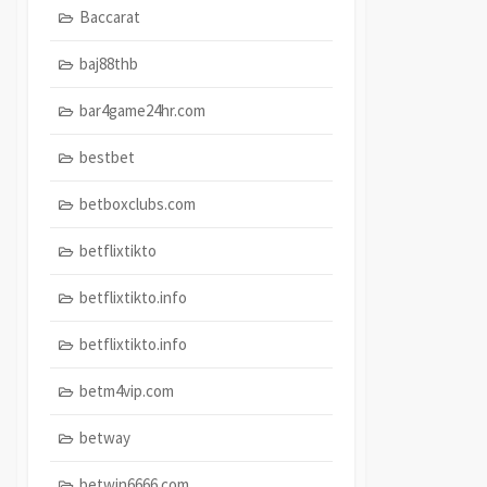
Baccarat
baj88thb
bar4game24hr.com
bestbet
betboxclubs.com
betflixtikto
betflixtikto.info
betflixtikto.info
betm4vip.com
betway
betwin6666.com