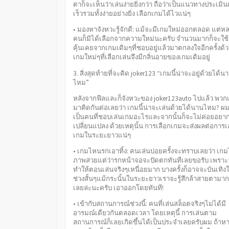
ตาก็จะเห็นว่าเล่นง่ายยิ่งกว่า ถือว่าเป็นแนวทางประเมินเ
เร็วรวมทั้งง่ายอย่างยิ่ง เลือกเกมได้ไวแน่ๆ
• มองหาจังหวะรู้จักดี: แม้จะมีเกมใหม่ออกตลอด แต่ห
คนก็มิได้เลือกจากความใหม่นะครับ จำนวนมากก็จะใช
คุ้นเคยจากเกมเดิมๆที่ชอบอยู่แล้วมาตกลงใจอีกครั้งด้
เกมใหม่ๆที่เลือกเล่นจึงมีกลิ่นอายของเกมเดิมอยู่
3. สิ่งสุดท้ายที่จะคิด joker123 “เกมนี้น่าจะอยู่ด้วยได้น
ไหม”
หลังจากฟีลและก็จังหวะของ joker123auto ไปแล้ว พวกเ
มาคิดกันต่อเลยว่า เกมนี้น่าจะเล่นด้วยได้นานไหม? ผ
เป็นคนที่ชอบเล่นเกมอะไรและจากนั้นก็จะไม่ค่อยอยา
เปลี่ยนแปลง ด้วยเหตุนั้น การเลือกเกมจะส่งผลต่อการเ
เกมในระยะยาวแน่ๆ
• เกมไหนรกเอาทิ้ง: คนเล่นบ่อยครั้งจะทราบเลยว่า เก
ภาพสวยแต่ว่ารกหน้าจอจะปัดตกทันทีเลยขอรับ เพราะว
ทำให้ตอนเล่นจริงๆเหนื่อยมาก บางครั้งก็อาจจะบันเทิง
ช่วงสั้นๆแม้กระนั้นในระยะยาวเราจะรู้สึกล้าสายตามา
เลยล่ะนะครับ เอาออกโดยทันที!
• เข้ากับสถานการณ์ช่วงนี้: คนที่เล่นสล็อตจริงๆไม่ได้มี
อารมณ์เดียวกันตลอดเวลา โดยเหตุนี้ การเล่นตาม
สถานการณ์ก็เลยเกิดขึ้นได้เป็นประจำเลยครับผม ถ้าหา