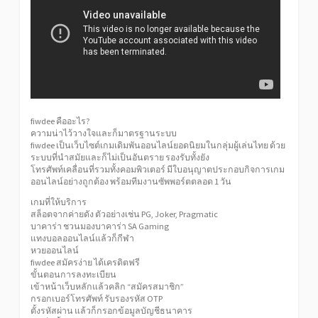
fiwdee คืออะไร?
ความน่าไว้วางใจและก็มาตรฐานระบบ
fiwdee เป็นเว็บไซต์เกมเดิมพันออนไลน์ยอดนิยมในกลุ่มผู้เล่นไทย ด้วย
ระบบที่นำสมัยและก็ไม่เป็นอันตราย รองรับทั้งยัง
โทรศัพท์เคลื่อนที่รวมทั้งคอมพิวเตอร์ มีใบอนุญาตประกอบกิจการเกม
ออนไลน์อย่างถูกต้อง พร้อมทีมงานซัพพอร์ตตลอด 1 วัน
เกมที่ให้บริการ
สล็อตจากค่ายดัง ตัวอย่างเช่น PG, Joker, Pragmatic
บาคาร่า ชวนมองบาคาร่า SA Gaming
แทงบอลออนไลน์แล้วก็กีฬา
หวยออนไลน์
fiwdee สมัครง่าย ได้เครดิตฟรี
ขั้นตอนการลงทะเบียน
เข้าหน้าเว็บหลักแล้วคลิก “สมัครสมาชิก”
กรอกเบอร์โทรศัพท์ รับรองรหัส OTP
ตั้งรหัสผ่าน แล้วก็กรอกข้อมูลบัญชีธนาคาร