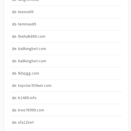
teenoi69
temmax69
thehulk888.com
tia8kingbet.com
tia8kingbet.com
tkbpgg.com
topstar359win.com
tr1688.info
tree78999.com
ufa11bet