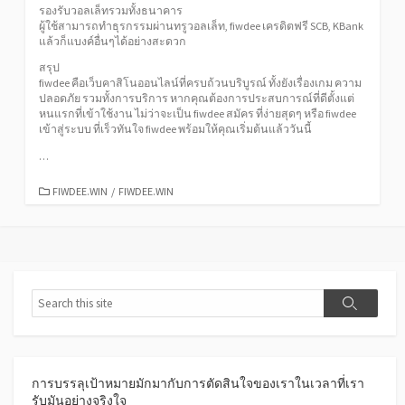
รองรับวอลเล็ทรวมทั้งธนาคาร
ผู้ใช้สามารถทำธุรกรรมผ่านทรูวอลเล็ท,
fiwdee เครดิตฟรี
SCB, KBank
แล้วก็แบงค์อื่นๆได้อย่างสะดวก
สรุป
fiwdee คือเว็บคาสิโนออนไลน์ที่ครบถ้วนบริบูรณ์ ทั้งยังเรื่องเกม ความ
ปลอดภัย รวมทั้งการบริการ หากคุณต้องการประสบการณ์ที่ดีตั้งแต่
หนแรกที่เข้าใช้งาน ไม่ว่าจะเป็น fiwdee สมัคร ที่ง่ายสุดๆ หรือ fiwdee
เข้าสู่ระบบ ที่เร็วทันใจ fiwdee พร้อมให้คุณเริ่มต้นแล้ววันนี้
…
CATEGORIES
FIWDEE.WIN
/
FIWDEE.WIN
Search
Search
การบรรลุเป้าหมายมักมากับการตัดสินใจของเราในเวลาที่เรา
รับมันอย่างจริงใจ