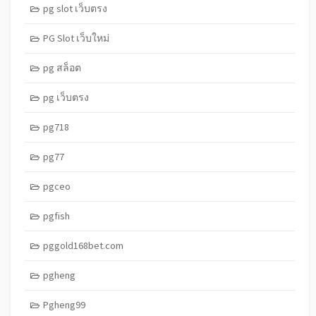
pg slot เว็บตรง
PG Slot เว็บใหม่
pg สล็อต
pg เว็บตรง
pg718
pg77
pgceo
pgfish
pggold168bet.com
pgheng
Pgheng99