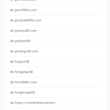
gem99ths.com
goatza888fin.com
gobaza88.com
golden456
gowingo88.com
happy168
hengjing168
hiso8888s.com
hongkong456
https://sretthi99.bet/enter/