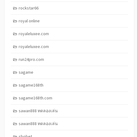
rockstar66
royal online
royaleluxee.com
royaleluxee.com
run24pro.com
sagame
sagame168th
sagame168th.com
sawan888 ทดลองเล่น
sawan888 ทดลองเล่น
sbobet