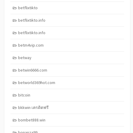
betflixtikto
betflixtikto.info
betflixtikto.info
betm4vip.com
betway
betwin6666.com
betworld369hot.com
bitcoin
bkkwin เครดิตฟรี
bombet888.win
bonanza99