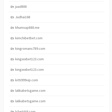
juad888
Judhai168
khumsup888.me
kimchibetbet.com
kingromans789.com
kingxxxbet123.com
kingxxxbet123.com
kitti999vip.com
lalikabetsgame.com
lalikabetsgame.com
lcbet444.com