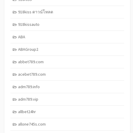
918kiss ดาวน์โหลด
918kissauto
ABA
ABAGroup2
abbet789.com
acebet789.com
adm789.info
adm789.vip
allbet24hr
allone745s.com