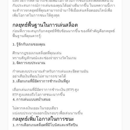
และวิธีการที่สามารถช่วยเพิ่มโอกาสในการชนะและเพลิดเพลินไป
กับประสบการณ์การเล่นของคุณได้อย่างดีมากขึ้น ในบทความนี้เรา
จะสำรวจกลยุทธ์ที่คุณสามารถนำมาใช้เมื่อเล่นสล็อตออนไลน์เพื่อ
เพิ่มโอกาสในการชนะให้สูงสุด
กลยุทธ์พื้นฐานในการเล่นสล็อต
ก่อนที่เราจะสนุกกับกลยุทธ์ที่ซับซ้อนมากขึ้น ของที่สำคัญคือกลยุทธ์
พื้นฐานที่คุณควรรู้:
1. รู้จักกับเกมของคุณ
ศึกษากฎของเกมสล็อตที่คุณเล่น
ทราบสัญลักษณ์และช่องจ่ายรางวัลในเกม
2. จัดการงบประมาณ
กำหนดงบประมาณสำหรับการเล่นและยึดตามมัน
อย่าเสียเงินที่คุณไม่สามารถขาดได้
3. เลือกเกมที่มีอัตราการชำระเงินที่สูง
เลือกเล่นเกมที่มีอัตราการชำระเงิน (RTP) สูง
RTP สูงแสดงถึงโอกาสชนะมากขึ้น
4. การเล่นแบบสม่ำเสมอ
ไม่ควรลงเงินเยอะในรอบเดียว
แบ่งงบประมาณออกเป็นรอบๆ เพื่อเล่นนานขึ้น
กลยุทธ์เพิ่มโอกาสในการชนะ
1. การเลือกเกมสล็อตที่มีโบนัสและฟรีสปิน