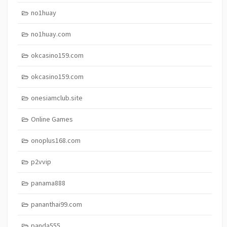
no1huay
no1huay.com
okcasino159.com
okcasino159.com
onesiamclub.site
Online Games
onoplus168.com
p2vvip
panama888
pananthai99.com
panda555