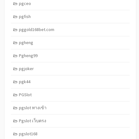
pgceo
pgfish
pggold168bet.com
pgheng
Pgheng99
pgjoker
pgk44
PGSlot
pgslot ทางเข้า
Pgslot เว็บตรง
pgslot168