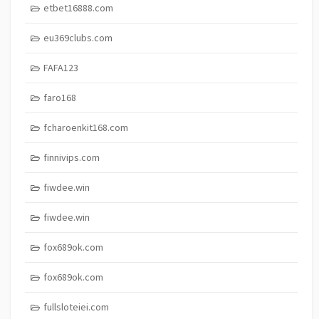
etbet16888.com
eu369clubs.com
FAFA123
faro168
fcharoenkit168.com
finnivips.com
fiwdee.win
fiwdee.win
fox689ok.com
fox689ok.com
fullsloteiei.com