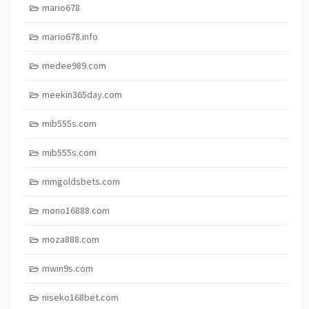
mario678
mario678.info
medee989.com
meekin365day.com
mib555s.com
mib555s.com
mmgoldsbets.com
mono16888.com
moza888.com
mwin9s.com
niseko168bet.com