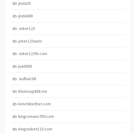
jinda55
jinda888
Joker123
joker123auto
Joker123th.com
juad888
Judhai168
khumsup888.me
kimchibetbet.com
kingromans789.com
kingxxxbet123.com