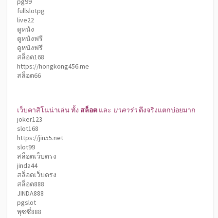
pg99
fullslotpg
live22
ดูหนัง
ดูหนังฟรี
ดูหนังฟรี
สล็อต168
https://hongkong456.me
สล็อต66
เว็บคาสิโนน่าเล่น ทั้ง
สล็อต
และ
บาคาร่า
ตึงจริงแตกบ่อยมาก
joker123
slot168
https://jin55.net
slot99
สล็อตเว็บตรง
jinda44
สล็อตเว็บตรง
สล็อต888
JINDA888
pgslot
พุซซี่888