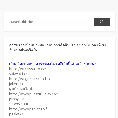
Search
Search
การบรรลุเป้าหมายมักมากับการตัดสินใจของเราในเวลาที่เรา
รับมันอย่างจริงใจ
เว็บสล็อตและบาคาร่าของโครตดีเว็บนี้เล่นแล้วรวยจัดๆ
https://918kissauto.xyz
หนังชนโรง
https://sagame168th.club
joker123
ดูหนังออนไลน์
https://www.pussy888play.com
pussy888
บาคาร่า168
https://www.pgslot.golf
pgslot77