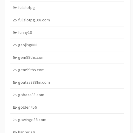
fullslotpg
fullslotpg168.com
funny18
gaojing888
gem99ths.com
gem99ths.com
goatza888fin.com
gobaza88.com
golden456
gowingo88.com
happy168