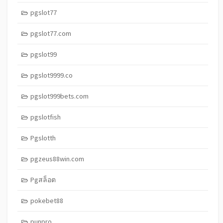
pgslot77
pgslot77.com
pgslot99
pgslot9999.co
pgslot999bets.com
pgslotfish
Pgslotth
pgzeus88win.com
Pgสล็อต
pokebet88
punpro