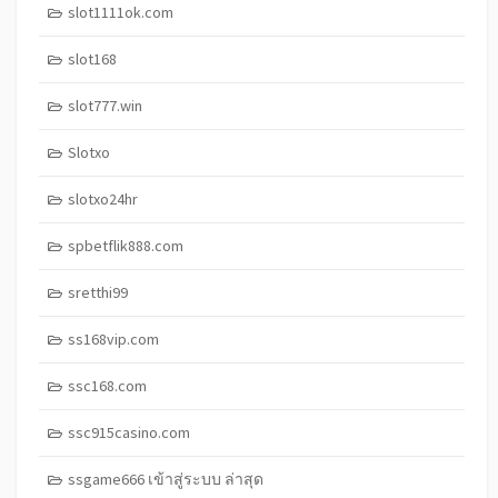
slot1111ok.com
slot168
slot777.win
Slotxo
slotxo24hr
spbetflik888.com
sretthi99
ss168vip.com
ssc168.com
ssc915casino.com
ssgame666 เข้าสู่ระบบ ล่าสุด