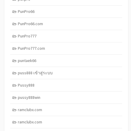
PunPro66
PunPro66.com
PunPro777
PunPro777.com
puntaek66
puss888 เข้าสู่ระบบ
Pussy888
pussy888win
ramclubx.com
ramclubx.com