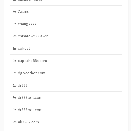
Casino
chang7777
chinatown888.win
coke55
cupcake88x.com
dgb222hot.com
dr888
dr888bet.com
dr888bet.com
ek4567.com