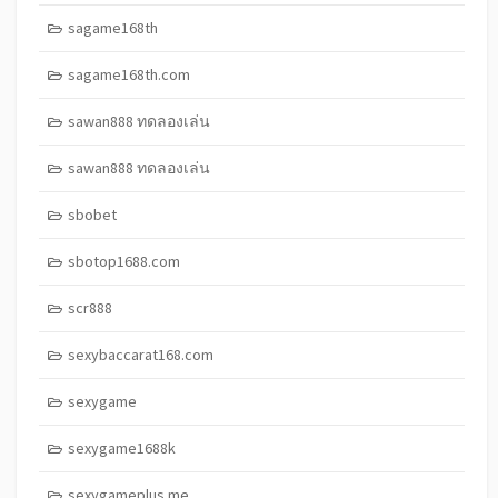
sagame168th
sagame168th.com
sawan888 ทดลองเล่น
sawan888 ทดลองเล่น
sbobet
sbotop1688.com
scr888
sexybaccarat168.com
sexygame
sexygame1688k
sexygameplus.me