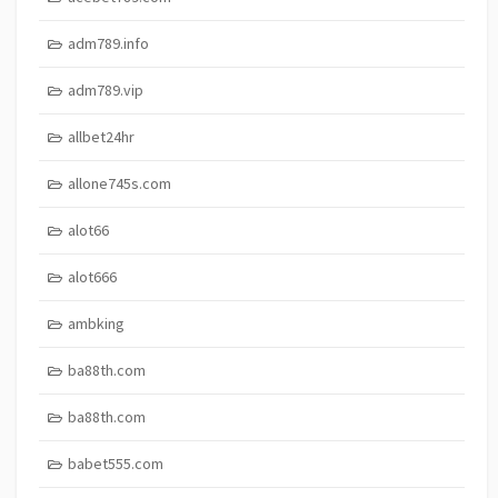
adm789.info
adm789.vip
allbet24hr
allone745s.com
alot66
alot666
ambking
ba88th.com
ba88th.com
babet555.com