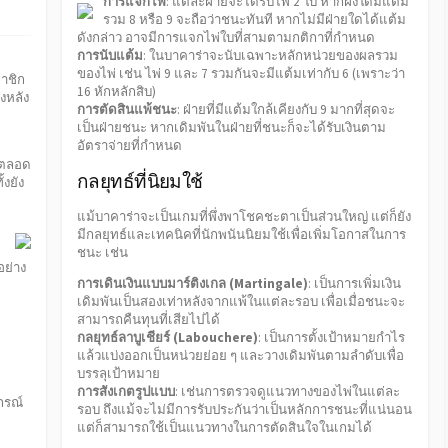
การแจกไพ่
: แต่ละฝ่ายจะได้รับไพ่ 2 ใบ หากฝั่งใดมีแต้ม
รวม 8 หรือ 9 จะถือว่าชนะทันที หากไม่มีฝ่ายใดได้แต้ม
ดังกล่าว อาจมีการแจกไพ่ใบที่สามตามกติกาที่กำหนด
การนับแต้ม
: ในบาคาร่าจะนับเฉพาะหลักหน่วยของผลรวม
ของไพ่ เช่น ไพ่ 9 และ 7 รวมกันจะมีแต้มเท่ากับ 6 (เพราะว่า
าชิก
16 หักหลักสิบ)
งหลัง
การตัดสินแพ้ชนะ
: ฝ่ายที่มีแต้มใกล้เคียงกับ 9 มากที่สุดจะ
เป็นฝ่ายชนะ หากเดิมพันในฝ่ายที่ชนะก็จะได้รับเงินตาม
อัตราจ่ายที่กำหนด
ด้ตลอด
กลยุทธ์ที่นิยมใช้
้งยัง
แม้บาคาร่าจะเป็นเกมที่พึ่งพาโชคชะตาเป็นส่วนใหญ่ แต่ก็ยัง
มีกลยุทธ์และเทคนิคที่นักพนันนิยมใช้เพื่อเพิ่มโอกาสในการ
ชนะ เช่น
อย่าง
การเดินเงินแบบมาร์ติงเกล (Martingale)
: เป็นการเพิ่มเงิน
เดิมพันเป็นสองเท่าหลังจากแพ้ในแต่ละรอบ เพื่อเมื่อชนะจะ
สามารถคืนทุนที่เสียไปได้
กลยุทธ์ลาบูเชียร์ (Labouchere)
: เป็นการตั้งเป้าหมายกำไร
แล้วแบ่งออกเป็นหน่วยย่อย ๆ และวางเดิมพันตามลำดับเพื่อ
บรรลุเป้าหมาย
การสังเกตรูปแบบ
: เช่นการตรวจดูแนวทางของไพ่ในแต่ละ
กรณ์
รอบ ถึงแม้จะไม่มีการรับประกันว่าเป็นหลักการชนะที่แน่นอน
แต่ก็สามารถใช้เป็นแนวทางในการตัดสินใจในเกมได้