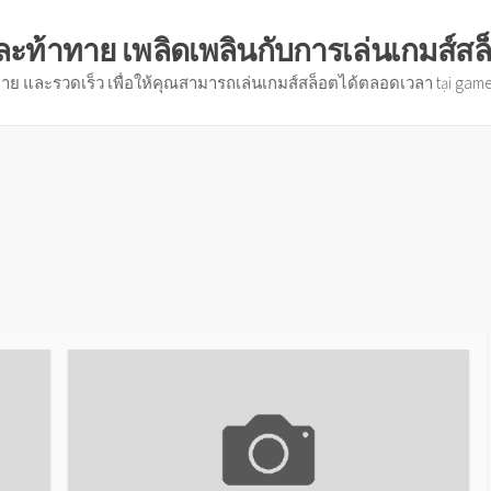
ท้าทาย เพลิดเพลินกับการเล่นเกมส์สล็อต
บาย และรวดเร็ว เพื่อให้คุณสามารถเล่นเกมส์สล็อตได้ตลอดเวลา tại game