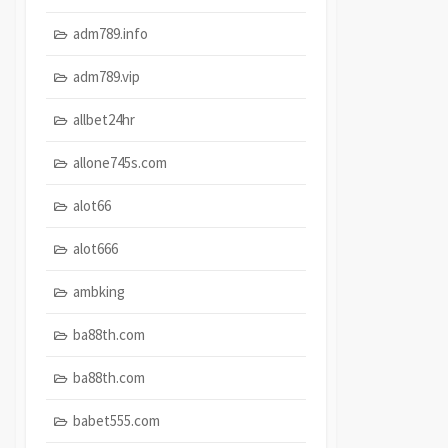
adm789.info
adm789.vip
allbet24hr
allone745s.com
alot66
alot666
ambking
ba88th.com
ba88th.com
babet555.com