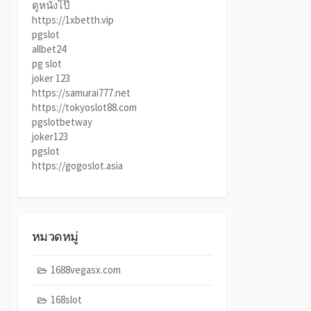
ดูหนังโป๊
https://1xbetth.vip
pgslot
allbet24
pg slot
joker 123
https://samurai777.net
https://tokyoslot88.com
pgslotbetway
joker123
pgslot
https://gogoslot.asia
หมวดหมู่
1688vegasx.com
168slot