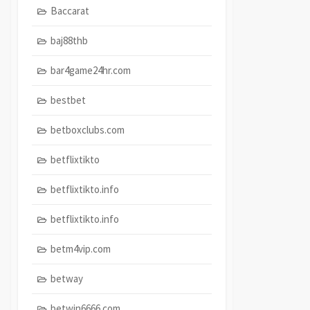
Baccarat
baj88thb
bar4game24hr.com
bestbet
betboxclubs.com
betflixtikto
betflixtikto.info
betflixtikto.info
betm4vip.com
betway
betwin6666.com