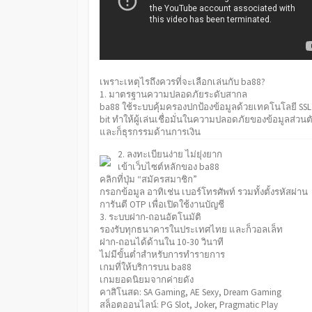
เพราะเหตุไรถึงควรที่จะเลือกเล่นกับ ba88?
1. มาตรฐานความปลอดภัยระดับสากล
ba88 ใช้ระบบคุ้มครองปกป้องข้อมูลด้วยเทคโนโลยี SSL
bit ทำให้ผู้เล่นเชื่อมั่นในความปลอดภัยของข้อมูลส่วนต
และก็ธุรกรรมด้านการเงิน
2. ลงทะเบียนง่าย ไม่ยุ่งยาก
เข้าเว็บไซต์หลักของ ba88
คลิกที่ปุ่ม “สมัครสมาชิก”
กรอกข้อมูล อาทิเช่น เบอร์โทรศัพท์ รวมทั้งตั้งรหัสผ่าน
การันตี OTP เพื่อเปิดใช้งานบัญชี
3. ระบบฝาก-ถอนอัตโนมัติ
รองรับทุกธนาคารในประเทศไทย และก็วอลเล็ท
ฝาก-ถอนได้ด้านใน 10-30 วินาที
ไม่มีขั้นต่ำสำหรับการทำรายการ
เกมที่ให้บริการบน ba88
เกมยอดนิยมจากค่ายดัง
คาสิโนสด: SA Gaming, AE Sexy, Dream Gaming
สล็อตออนไลน์: PG Slot, Joker, Pragmatic Play