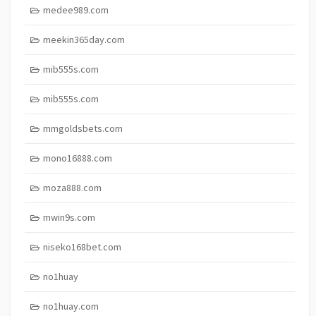
medee989.com
meekin365day.com
mib555s.com
mib555s.com
mmgoldsbets.com
mono16888.com
moza888.com
mwin9s.com
niseko168bet.com
no1huay
no1huay.com