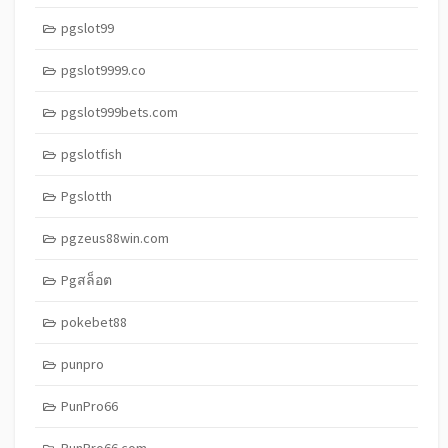
pgslot99
pgslot9999.co
pgslot999bets.com
pgslotfish
Pgslotth
pgzeus88win.com
Pgสล็อต
pokebet88
punpro
PunPro66