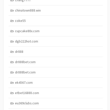
chang7777
chinatown888.win
coke55
cupcake88x.com
dgb222hot.com
dr888
dr888bet.com
dr888bet.com
ek4567.com
etbet16888.com
eu369clubs.com