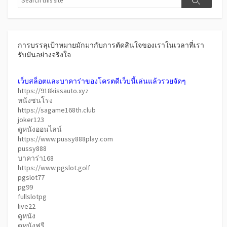
Search
การบรรลุเป้าหมายมักมากับการตัดสินใจของเราในเวลาที่เรา
รับมันอย่างจริงใจ
เว็บสล็อตและบาคาร่าของโครตดีเว็บนี้เล่นแล้วรวยจัดๆ
https://918kissauto.xyz
หนังชนโรง
https://sagame168th.club
joker123
ดูหนังออนไลน์
https://www.pussy888play.com
pussy888
บาคาร่า168
https://www.pgslot.golf
pgslot77
pg99
fullslotpg
live22
ดูหนัง
ดูหนังฟรี