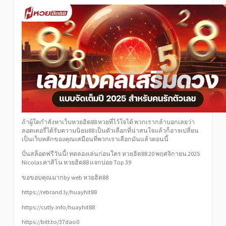
ถ้าผู้ใดกำลังหาเว็บหวยฮิต88 หวยที่ไว้ใจได้ พวกเรากล้าบอกเลยว่า
ลอตเตอรี่ได้รับความนิยม88 เป็นตัวเลือกที่น่าสนใจแล้วก็อาจเปลี่ยน
เป็นเว็บหลักของคุณเสมือนที่พวกเราเลือกมันแล้วตอนนี้
ปั่นสล็อตฟรีวันนี้! ทดลองเล่นก่อนใคร หวยฮิต88 20 พฤศจิกายน 2025
Nicolas คาสิโน หวยฮิต88 แจกบ่อย Top 39
ขอขอบคุณมากby web
หวยฮิต88
https://rebrand.ly/huayhit88
https://cutly.info/huayhit88
https://bitt.to/37dao0