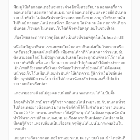
มีเมนูให้เลือกลอตเตอรี่แจ่มกระจ่าง อีกทั้งหวยรัฐบาล ลอตเตอรี่ลาว
ลอตเตอรี่ฮานอย สลากกินแบ่งมาเลย์ ลอตเตอรี่หุ้น และหวยยี่กี อัปเดต
รอบเร็วทันใจ ไม่ต้องรีเฟรชหน้าจอหลายครั้ง พวกเราถูกใจที่ระบบมัน
ไม่ดีเลย์
หวยออนไลน์
ตอนที่เราเลือกเลข ใส่จำนวนเงิน กดการันตี ทุก
ขั้นตอนเร็วหมด ไม่เคยพบเว็บไซต์ค้างหรือหลุดเลยในช่วงที่เล่น
เรื่องโพยและการตรวจดูย้อนหลังเป็นสิ่งที่ชอบที่สุดในเว็บ huayhit88
หนึ่งในปัญหาที่พวกเราเคยพบกับเว็บสลากกินแบ่งเป็น โพยหาย หรือ
กดรับรองไปสุดแต่โพยไม่ขึ้น เพียงพอโต้วาทีก็โดนกล่าวว่าระบบล่ม
ซึ่ง หวยออนไลน์ ไม่มีปัญหาแบบงั้นเลย โพยจะถูกบันทึกเอาไว้ภายใน
ระบบทันทีที่กดซื้อ และก็สามารถกดเข้าไปดูย้อนหลังได้อย่างง่ายๆจะ
เป็นโพยที่ยังรอผลหรือโพยเก่าที่ออกไปรวมทั้งยังมองได้ ไม่ต้องแคป
หน้าจอเก็บไว้เสมือนที่เคยทำ มันทำให้เกิดความรู้สึกว่าเว็บไซต์แห่ง
นี้huayhit88มีความโปร่งใส ไม่ต้องมานั่งสงสัยว่าตนเองซื้อไปแล้ว
ระบบจะลืมหรือเปล่า
แทงหวยอย่างน้อยไม่สูง คนงบน้อยก็เล่น
huayhit88
ได้ ไม่บีบคั้น
อีกจุดที่ทำให้เรามีความรู้สึกว่า หวยออนไลน์ เหมาะสมกับคนเล่นทั่วๆ
ไปคือ แทงอย่างน้อยแค่ 1 บาท จะซื้อกี่ตัวก็ได้ ไม่จำกัด พวกเราเคยเล่น
วันละ 20-30 บาทตามเลขที่ชอบ ก็ยังรู้สึกสนุกได้ ไม่ต้องลงทุนหนัก มัน
ทำให้พวกเราเปลี่ยนแปลงมุมมองเรื่องสลากกินแบ่งออนไลน์จากเดิม
ที่เคยรู้สึกว่าแพง เปลี่ยนเป็นเรื่องสนุกๆที่ลุ้นได้แบบไม่กระทบเงินใน
กระเป๋า
เคยถูกรางวัลจากลอตเตอรี่ฮานอย ระบบ huayhit88 โอนเข้าโดยทันที