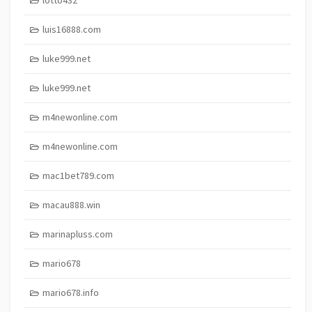
lotto432
luis16888.com
luke999.net
luke999.net
m4newonline.com
m4newonline.com
mac1bet789.com
macau888.win
marinapluss.com
mario678
mario678.info