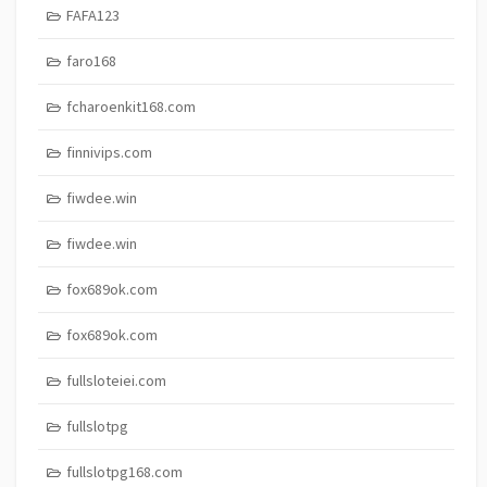
FAFA123
faro168
fcharoenkit168.com
finnivips.com
fiwdee.win
fiwdee.win
fox689ok.com
fox689ok.com
fullsloteiei.com
fullslotpg
fullslotpg168.com