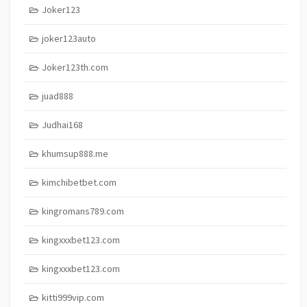
Joker123
joker123auto
Joker123th.com
juad888
Judhai168
khumsup888.me
kimchibetbet.com
kingromans789.com
kingxxxbet123.com
kingxxxbet123.com
kitti999vip.com