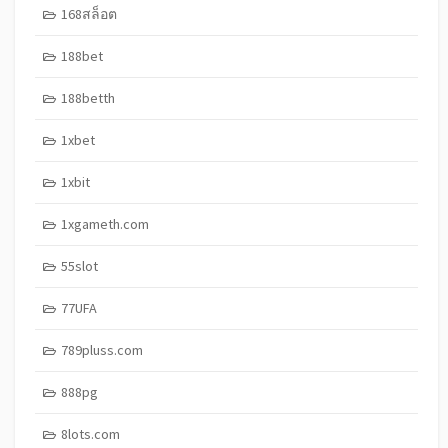
168สล็อต
188bet
188betth
1xbet
1xbit
1xgameth.com
55slot
77UFA
789pluss.com
888pg
8lots.com