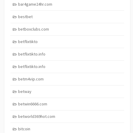
bar4game24hr.com
bestbet
betboxclubs.com
betflixtikto
betflixtikto.info
betflixtikto.info
betm4vip.com
betway
betwin6666.com
betworld369hot.com
bitcoin