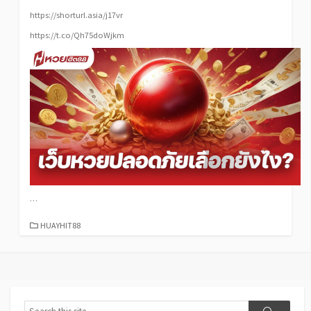
https://shorturl.asia/j17vr
https://t.co/Qh75doWjkm
…
CATEGORIES
HUAYHIT88
Search