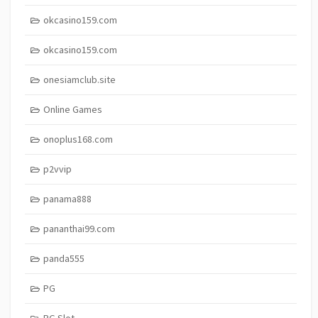
okcasino159.com
okcasino159.com
onesiamclub.site
Online Games
onoplus168.com
p2vvip
panama888
pananthai99.com
panda555
PG