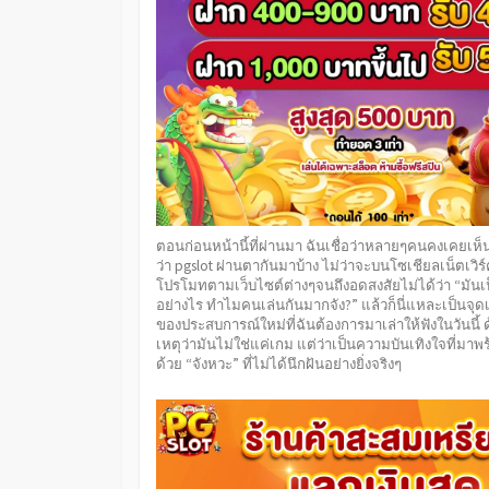
ตอนก่อนหน้านี้ที่ผ่านมา ฉันเชื่อว่าหลายๆคนคงเคยเห
ว่า pgslot ผ่านตากันมาบ้าง ไม่ว่าจะบนโซเชียลเน็ตเวิร
โปรโมทตามเว็บไซต์ต่างๆจนถึงอดสงสัยไม่ได้ว่า “มันเ
อย่างไร ทำไมคนเล่นกันมากจัง?” แล้วก็นี่แหละเป็นจุดเร
ของประสบการณ์ใหม่ที่ฉันต้องการมาเล่าให้ฟังในวันนี้ 
เหตุว่ามันไม่ใช่แค่เกม แต่ว่าเป็นความบันเทิงใจที่มาพ
ด้วย “จังหวะ” ที่ไม่ได้นึกฝันอย่างยิ่งจริงๆ