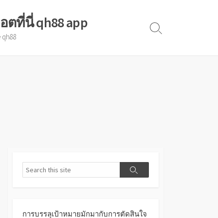
ที่นี่ qh88 app
Search
 qh88
Toggle
Search
Search
การบรรลุเป้าหมายมักมากับการตัดสินใจ