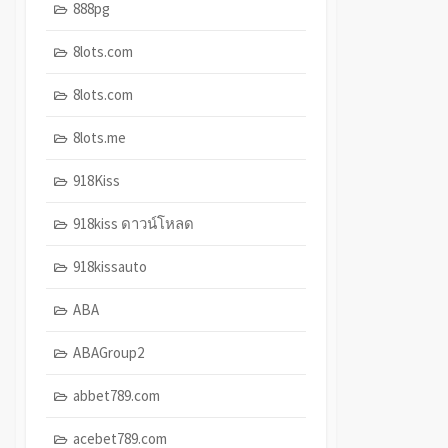
888pg
8lots.com
8lots.com
8lots.me
918Kiss
918kiss ดาวน์โหลด
918kissauto
ABA
ABAGroup2
abbet789.com
acebet789.com