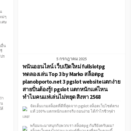
ัน
หม่ๆ
พิเศษ
อื่น
รี
โปร
5 กรกฎาคม 2025
พนันออนไลน์ เว็บเปิดใหม่ fullslotpg
ทดลองเล่น Top 3 by Marko สล็อตpg
planobporto.net 3 pgslot websiteแตกง่าย
สายปั่นต้องรู้! pgslot แตกหนักแค่ไหน
ทำไมคนแห่เล่นไม่หยุด สิงหา 2568
ว่า
ุน
จัดเต็มเกมสล็อตที่ดีที่สุดจาก pgslot สล็อตเว็บไซต์ตรง
ห้
แท้ 100% แตกหนักแตกจริง ถอนง่าย ได้กำไรชิวๆฝ่า
เลย!
พร้อมจะมาสนุกกับพวกเรา สล็อตpg กันรึยังครับผม?
สล็อตเว็บตรงไม่ผ่านเอเย่นต์ที่มาแรงที่สุดในตอนนี้