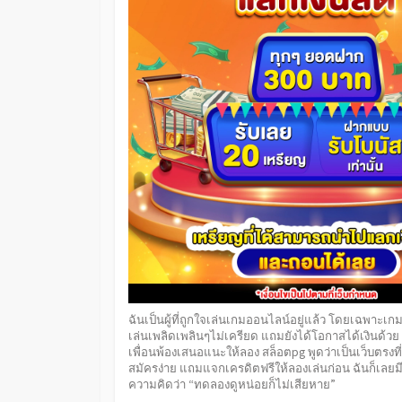
ฉันเป็นผู้ที่ถูกใจเล่นเกมออนไลน์อยู่แล้ว โดยเฉพาะเกมท
เล่นเพลิดเพลินๆไม่เครียด แถมยังได้โอกาสได้เงินด้วย
เพื่อนพ้องเสนอแนะให้ลอง สล็อตpg พูดว่าเป็นเว็บตรงที่
สมัครง่าย แถมแจกเครดิตฟรีให้ลองเล่นก่อน ฉันก็เลยม
ความคิดว่า “ทดลองดูหน่อยก็ไม่เสียหาย”