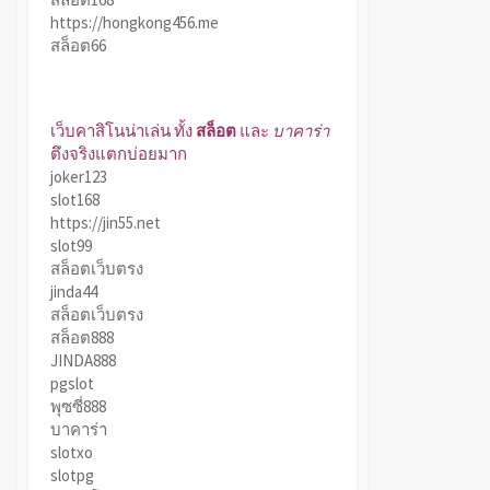
https://hongkong456.me
สล็อต66
เว็บคาสิโนน่าเล่น ทั้ง
สล็อต
และ
บาคาร่า
ตึงจริงแตกบ่อยมาก
joker123
slot168
https://jin55.net
slot99
สล็อตเว็บตรง
jinda44
สล็อตเว็บตรง
สล็อต888
JINDA888
pgslot
พุซซี่888
บาคาร่า
slotxo
slotpg