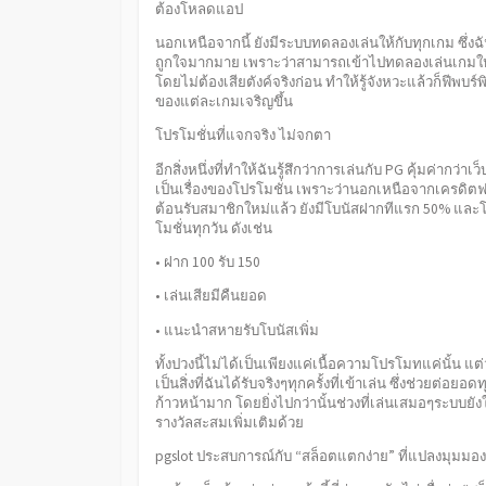
ต้องโหลดแอป
นอกเหนือจากนี้ ยังมีระบบทดลองเล่นให้กับทุกเกม ซึ่งฉ
ถูกใจมากมาย เพราะว่าสามารถเข้าไปทดลองเล่นเกมใ
โดยไม่ต้องเสียตังค์จริงก่อน ทำให้รู้จังหวะแล้วก็ฟีพบร์
ของแต่ละเกมเจริญขึ้น
โปรโมชั่นที่แจกจริง ไม่จกตา
อีกสิ่งหนึ่งที่ทำให้ฉันรู้สึกว่าการเล่นกับ PG คุ้มค่ากว่าเว็บ
เป็นเรื่องของโปรโมชั่น เพราะว่านอกเหนือจากเครดิตฟ
ต้อนรับสมาชิกใหม่แล้ว ยังมีโบนัสฝากทีแรก 50% และ
โมชั่นทุกวัน ดังเช่น
• ฝาก 100 รับ 150
• เล่นเสียมีคืนยอด
• แนะนำสหายรับโบนัสเพิ่ม
ทั้งปวงนี้ไม่ได้เป็นเพียงแค่เนื้อความโปรโมทแค่นั้น แต่
เป็นสิ่งที่ฉันได้รับจริงๆทุกครั้งที่เข้าเล่น ซึ่งช่วยต่อยอดท
ก้าวหน้ามาก โดยยิ่งไปกว่านั้นช่วงที่เล่นเสมอๆระบบยังใ
รางวัลสะสมเพิ่มเติมด้วย
pgslot ประสบการณ์กับ “สล็อตแตกง่าย” ที่แปลงมุมมอง