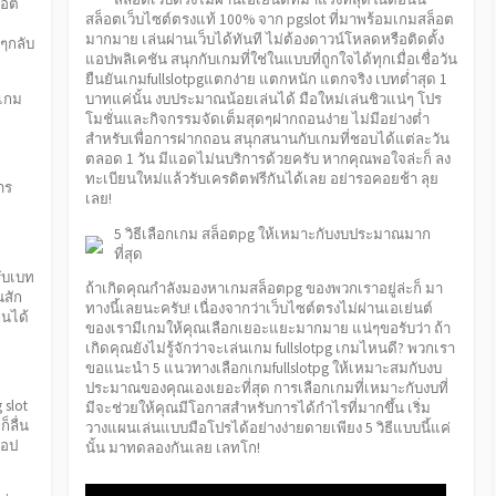
ล็อต
สล็อตเว็บไซต์ตรงแท้ 100% จาก pgslot ที่มาพร้อมเกมสล็อต
มากมาย เล่นผ่านเว็บได้ทันที ไม่ต้องดาวน์โหลดหรือติดตั้ง
งๆกลับ
แอปพลิเคชัน สนุกกับเกมที่ใช่ในแบบที่ถูกใจได้ทุกเมื่อเชื่อวัน
ยืนยันเกมfullslotpgแตกง่าย แตกหนัก แตกจริง เบทต่ำสุด 1
งเกม
บาทแค่นั้น งบประมาณน้อยเล่นได้ มือใหม่เล่นชิวแน่ๆ โปร
โมชั่นและกิจกรรมจัดเต็มสุดๆฝากถอนง่าย ไม่มีอย่างต่ำ
สำหรับเพื่อการฝากถอน สนุกสนานกับเกมที่ชอบได้แต่ละวัน
ตลอด 1 วัน มีแอดไม่นบริการด้วยครับ หากคุณพอใจล่ะก็ ลง
ทะเบียนใหม่แล้วรับเครดิตฟรีกันได้เลย อย่ารอคอยช้า ลุย
าร
เลย!
5 วิธีเลือกเกม สล็อตpg ให้เหมาะกับงบประมาณมาก
ที่สุด
รับเบท
ถ้าเกิดคุณกำลังมองหาเกมสล็อตpg ของพวกเราอยู่ล่ะก็ มา
นสัก
ทางนี้เลยนะครับ! เนื่องจากว่าเว็บไซต์ตรงไม่ผ่านเอเย่นต์
่นได้
ของเรามีเกมให้คุณเลือกเยอะแยะมากมาย แน่ๆขอรับว่า ถ้า
เกิดคุณยังไม่รู้จักว่าจะเล่นเกม fullslotpg เกมไหนดี? พวกเรา
ขอแนะนำ 5 แนวทางเลือกเกมfullslotpg ให้เหมาะสมกับงบ
ประมาณของคุณเองเยอะที่สุด การเลือกเกมที่เหมาะกับงบที่
g
slot
มีจะช่วยให้คุณมีโอกาสสำหรับการได้กำไรที่มากขึ้น เริ่ม
็ลื่น
วางแผนเล่นแบบมือโปรได้อย่างง่ายดายเพียง 5 วิธีแบบนี้แค่
แอป
นั้น มาทดลองกันเลย เลทโก!