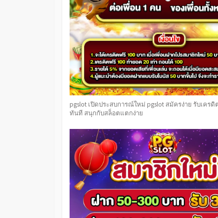
pgslot
เปิดประสบการณ์ใหม่ pgslot สมัครง่าย รับเครดิ
ทันที สนุกกับสล็อตแตกง่าย