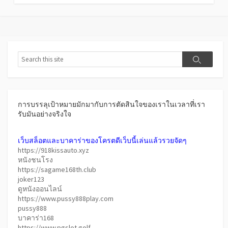
Search
Search
การบรรลุเป้าหมายมักมากับการตัดสินใจของเราในเวลาที่เรา
รับมันอย่างจริงใจ
เว็บสล็อตและบาคาร่าของโครตดีเว็บนี้เล่นแล้วรวยจัดๆ
https://918kissauto.xyz
หนังชนโรง
https://sagame168th.club
joker123
ดูหนังออนไลน์
https://www.pussy888play.com
pussy888
บาคาร่า168
https://www.pgslot.golf