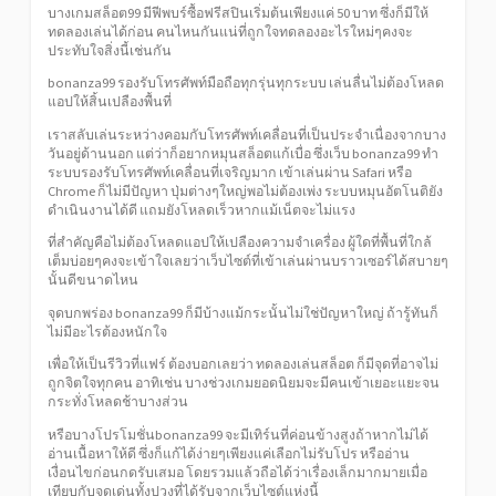
บางเกมสล็อต99 มีฟีพบร์ซื้อฟรีสปินเริ่มต้นเพียงแค่ 50 บาท ซึ่งก็มีให้
ทดลองเล่นได้ก่อน คนไหนกันแน่ที่ถูกใจทดลองอะไรใหม่ๆคงจะ
ประทับใจสิ่งนี้เช่นกัน
bonanza99 รองรับโทรศัพท์มือถือทุกรุ่นทุกระบบ เล่นลื่นไม่ต้องโหลด
แอปให้สิ้นเปลืองพื้นที่
เราสลับเล่นระหว่างคอมกับโทรศัพท์เคลื่อนที่เป็นประจำเนื่องจากบาง
วันอยู่ด้านนอก แต่ว่าก็อยากหมุนสล็อตแก้เบื่อ ซึ่งเว็บ bonanza99 ทำ
ระบบรองรับโทรศัพท์เคลื่อนที่เจริญมาก เข้าเล่นผ่าน Safari หรือ
Chrome ก็ไม่มีปัญหา ปุ่มต่างๆใหญ่พอไม่ต้องเพ่ง ระบบหมุนอัตโนติยัง
ดำเนินงานได้ดี แถมยังโหลดเร็วหากแม้เน็ตจะไม่แรง
ที่สำคัญคือไม่ต้องโหลดแอปให้เปลืองความจำเครื่อง ผู้ใดที่พื้นที่ใกล้
เต็มบ่อยๆคงจะเข้าใจเลยว่าเว็บไซต์ที่เข้าเล่นผ่านบราวเซอร์ได้สบายๆ
นั้นดีขนาดไหน
จุดบกพร่อง bonanza99 ก็มีบ้างแม้กระนั้นไม่ใช่ปัญหาใหญ่ ถ้ารู้ทันก็
ไม่มีอะไรต้องหนักใจ
เพื่อให้เป็นรีวิวที่แฟร์ ต้องบอกเลยว่า ทดลองเล่นสล็อต ก็มีจุดที่อาจไม่
ถูกจิตใจทุกคน อาทิเช่น บางช่วงเกมยอดนิยมจะมีคนเข้าเยอะแยะจน
กระทั่งโหลดช้าบางส่วน
หรือบางโปรโมชั่น
bonanza99
จะมีเทิร์นที่ค่อนข้างสูงถ้าหากไม่ได้
อ่านเนื้อหาให้ดี ซึ่งก็แก้ได้ง่ายๆเพียงแค่เลือกไม่รับโปร หรืออ่าน
เงื่อนไขก่อนกดรับเสมอ โดยรวมแล้วถือได้ว่าเรื่องเล็กมากมายเมื่อ
เทียบกับจุดเด่นทั้งปวงที่ได้รับจากเว็บไซต์แห่งนี้