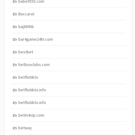
babet555.com
Baccarat
baj88thb
bar4game24hr.com
bestbet
betboxclubs.com
betflixtikto
betflixtikto.info
betflixtikto.info
betm4vip.com
betway