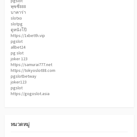
pgslot
พุซซี่888
บาคาร่า
slotxo
slotpg
ดูหนังโป๊
https://1xbetth.vip
pgslot
allbet24
pg slot
joker 123
https://samurai777.net
https://tokyoslot88.com
pgslotbetway
joker123
pgslot
https://gogoslot.asia
หมวดหมู่