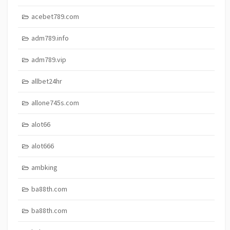
acebet789.com
adm789.info
adm789.vip
allbet24hr
allone745s.com
alot66
alot666
ambking
ba88th.com
ba88th.com