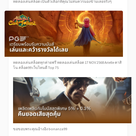
ทดลองเล่นสล็อต เป็นตัวเลือกที่คุณไม่สมควรมองข้ามเลยจริงๆ
ทดลองเล่นสล็อตทุกค่ายฟรี ทดลองเล่นสล็อต 17 NOV 2568 Arielle คาสิ
โน สล็อต99 เว็บไหนดี Top 75
ขอขอบพระคุณอ้างอิง
bonanza99