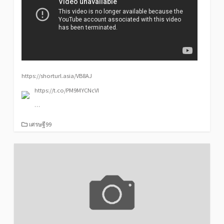
https://shorturl.asia/VB8AJ
https://t.co/PM9MYCNcVI
…
CATEGORIES
เศรษฐี99