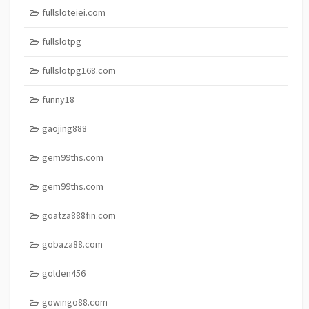
fullsloteiei.com
fullslotpg
fullslotpg168.com
funny18
gaojing888
gem99ths.com
gem99ths.com
goatza888fin.com
gobaza88.com
golden456
gowingo88.com