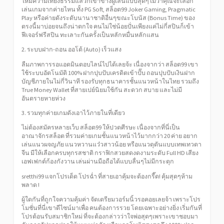
ให้มีความเที่ยงธรรมแล้วก็เข้าข้างผู้เล่นแบบสุดๆไม่ว่าคุณจะเลือก
เล่นเกมจากค่ายไหน ทั้ง PG Soft,
สล็อต99
Joker Gaming, Pragmatic
Play หรือค่ายดังระดับนานาชาติอื่นๆขณะโบนัส (Bonus Time) ของ
ตรงนี้มาบ่อยจนถึงน่าตกใจ คนไม่ใช่น้อยปั่นเพียงแค่ไม่กี่สปินก็เข้า
ฟีเจอร์ฟรีสปิน ทะเลาะกันครั้งเป็นหลักหมื่นหลักแสน
2. ระบบฝาก-ถอน ออโต้ (Auto) เร็วแสง
ลืมภาพการรอแอดมินตอบไลน์ไปได้เลยจ้ะ เนื่องจากว่า สล็อต99 เขา
ใช้ระบบอัตโนมัติ 100% ฝากปุบปับเครดิตเข้าปั๊บ ถอนปุบปับเงินฝาก
บัญชีภายในไม่กี่วินาที รองรับทุกธนาคารชั้นแนวหน้าในไทย รวมถึง
True Money Wallet ที่สายเปย์นิยมใช้กัน สะดวก สบาย และไม่มี
อันตรายหายห่วง
3. รวมทุกค่ายเกมดังเอาไว้ภายในที่เดียว
ไม่ต้องสมัครหลายเว็บ สล็อต99 ให้ปวดศีรษะ เนื่องจากที่นี่เป็น
อาณาจักรสล็อต ที่รวมค่ายเกมชั้นแนวหน้าไว้มากกว่า 20 ค่าย อยาก
เล่นแนวผจญภัย แนวหวานแว๋วสาวน้อย หรือแนวดุดันแบบเทพเทวดา
จีน มีให้เลือกครบทุกรสชาติ กราฟิกสวยสดงดงามระดับ Full HD เสียง
เอฟเฟกต์ก้องกังวาน เล่นผ่านมือถือได้แบบลื่นๆไม่มีกระตุก
sretthi99 แจกโปรเด็ด โปรฉ่ำ ที่สายเอาคุ้มจะต้องกรี๊ด! คุ้มสุดๆห้าม
พลาด !
ผู้ใดกันที่ถูกใจความคุ้มค่า จัดเตรียมวอร์มนิ้วรอคอยเลยจ้า เพราะโปร
โมชั่นที่นี่เขาดีไซน์มาเพื่อ คนต้องการรวย โดยเฉพาะอย่างยิ่ง เริ่มกันที่
โปรต้อนรับสมาชิกใหม่ ที่จะต้องกล่าวว่าใจพ่อสุดๆเพราะเขาชอบมา