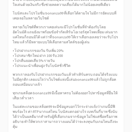
ใจเล่นด้วยเงินจริง ซึ่งช่วยลดความเสี่ยงได้มากไม่น้อยเลยทีเดียว
โบนัสและโปรโมชั่น bonanza99 ที่เลือกได้ตามใจ ไม่มีการยัดแบบที่
เคยเจอในหลายเว็บไซต์
หลายเว็บไซต์ที่พวกเราเคยเล่นจะมีโปรโมชั่นที่จำต้องรับโดย
อัตโนมัติ แถมยังมาพร้อมข้อจำกัดเทิร์นโอเวอร์สุดโหดเหี้ยม เล่นมาก
แค่ไหนก็ถอนมิได้ แต่ว่าที่ bonanza99 ให้เราเลือกเองเลยว่าจะรับโปร
ไหม แล้วก็มีหลายแบบให้เลือกตามสไตล์ของผู้เล่น
• โปรฝากแรกของวัน รับเพิ่ม 20%
• โปรสมาชิกใหม่ ฝาก 100 รับ 200
• โปรคืนยอดเสีย 5% รายวัน
• โปรแนะนำเพื่อนฝูง รับโบนัสชั่วชีวิต
พวกเราลองรับโปรฝากแรกของวันแล้วทำเทิร์นครบ ถอนได้จริงแบบ
ไม่มีตุกติก เลยแน่ใจว่าเว็บไซต์แห่งนี้เล่นbonanza99 แล้วไม่ถูกล๊อค
ถอนเสมือนบางเจ้า
ทุกเกมสล็อต bonanza99 มีเนื้อหาครบ ไม่ต้องออกไปหาข้อมูลที่อื่นให้
เสียเวล่ำเวลา
ในแต่ละเกมของ สล็อต99 จะมีข้อมูลบอกไว้กระจ่างแจ้งว่าเกมนี้มีฟี
พบร์อะไร ค่า RTP มากแค่ไหน โบนัสแตกอย่างไร เบทเริ่มกี่บาท ซึ่งนับ
ได้ว่าเป็นผลดีมากสำหรับผู้ที่เลือกเกมจากข้อมูล ไม่ใช่แค่ชื่อหรือภาพ
อธิบาย ทำให้พวกเราสามารถวางแผนได้ว่าจะลงทุนกับเกมไหนถึงจะ
คุ้ม