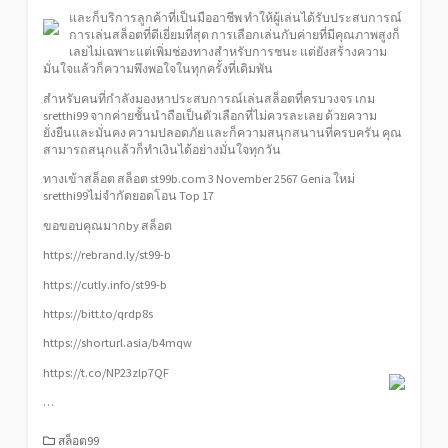
และก็บริการลูกค้าที่เป็นมืออาชีพ ทำให้ผู้เล่นได้รับประสบการณ์
การเล่นสล็อตที่ดีเยี่ยมที่สุด การเลือกเล่นกับค่ายที่มีคุณภาพสูงก็
เลยไม่เฉพาะแต่เพิ่มช่องทางสำหรับการชนะ แต่ยังสร้างความ
มั่นใจแล้วก็ความพึงพอใจในทุกครั้งที่เดิมพัน
สำหรับคนที่กำลังมองหาประสบการณ์เล่นสล็อตที่ครบวงจร เกม
sretthi99 จากค่ายชั้นนำถือเป็นตัวเลือกที่ไม่ควรละเลย ด้วยความ
ยั่งยืนและมั่นคง ความปลอดภัย และก็ความสนุกสนานที่ครบครัน คุณ
สามารถสนุกแล้วก็ทำเงินได้อย่างมั่นใจทุกวัน
ทางเข้าสล็อต สล็อต st99b.com 3 November 2567 Genia ใหม่
sretthi99
ไม่จำกัดยอดโอน Top 17
ขอขอบคุณมากby
สล็อต
https://rebrand.ly/st99-b
https://cutly.info/st99-b
https://bitt.to/qrdp8s
https://shorturl.asia/b4mqw
https://t.co/NP23zlp7QF
…
CATEGORIES
สล็อต99