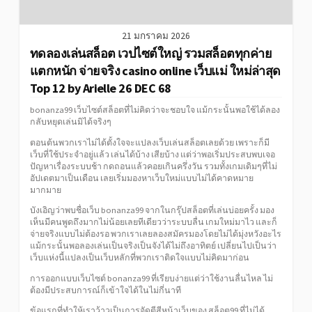
21 มกราคม 2026
ทดลองเล่นสล็อต เวปไซต์ใหญ่ รวมสล็อตทุกค่าย
แตกหนัก จ่ายจริง casino online เว็บแม่ ใหม่ล่าสุด
Top 12 by Arielle 26 DEC 68
bonanza99 เว็บไซต์สล็อตที่ไม่คิดว่าจะชอบใจ แม้กระนั้นพอใช้ได้ลอง
กลับหยุดเล่นมิได้จริงๆ
ตอนต้นพวกเราไม่ได้ตั้งใจจะแปลงเว็บเล่นสล็อตเลยด้วย เพราะก็มี
เว็บที่ใช้ประจำอยู่แล้ว เล่นได้บ้าง เสียบ้าง แต่ว่าพอเริ่มประสบพบเจอ
ปัญหาเรื่องระบบช้า กดถอนแล้วคอยเกินครึ่งวัน รวมทั้งเกมเดิมๆที่ไม่
อัปเดตมาเป็นเดือน เลยเริ่มมองหาเว็บใหม่แบบไม่ได้คาดหมาย
มากมาย
บังเอิญว่าพบชื่อเว็บ bonanza99 จากในกรุ๊ปสล็อตที่เล่นบ่อยครั้ง มอง
เห็นมีคนพูดถึงมากไม่น้อยเลยทีเดียวว่าระบบลื่น เกมใหม่มาไว และก็
จ่ายจริงแบบไม่ต้องรอ พวกเราเลยลองสมัครมองโดยไม่ได้มุ่งหวังอะไร
แม้กระนั้นพอลองเล่นเป็นจริงเป็นจังได้ไม่ถึงอาทิตย์ เปลี่ยนไปเป็นว่า
เว็บแห่งนี้แปลงเป็นเว็บหลักที่พวกเราติดใจแบบไม่คิดมาก่อน
การออกแบบเว็บไซต์ bonanza99 ที่เรียบง่ายแต่ว่าใช้งานลื่นไหล ไม่
ต้องมีประสบการณ์ก็เข้าใจได้ในไม่กี่นาที
ข้อแรกที่ทำให้เราว้าวเป็นการจัดตีสีหน้าเว็บของ สล็อต99 ที่ไม่ได้