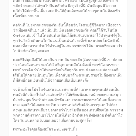
กับการอัปยอดฝากให้แบบเท่าตัว หรือแจกโบนัสสูงสุดถึง 100% ฝาก
หลักร้อยแต่ว่าได้ทุนไปปั่นหลักพัน มีอยู่จริงที่นี่! มันดังคุณมีโอกาส
แก้ตัวได้บ่อยขึ้น เพิ่มรอบสปินให้ลุ้นแจ็คพอตได้ยาวๆแบบไม่ต้องเข้า
เนื้อเพิ่มมากมาย
ต่อกันที่ โปรฝากแรกของวัน อันนี้คือขวัญใจสายสู้ชีวิตมาก เนื่องจาก
ว่าเพียงแค่ตื่นมาแล้วเพิ่มเติมเงินยอดแรกของวัน คุณก็ได้รับโบนัส
On-top เพิ่มเข้าไปโดยทันที เสมือนได้เงินกินเปล่าเอาไว้ทำทุนฟรีๆใน
ทุกวัน ยิ่งถ้าเกิดคนใดกันแน่เป็นแฟนตัวยงที่เข้าเล่นบ่อย โบนัสตัวนี้
แหละที่สามารถช่วยให้ท่านอยู่ในเกม sretthi99 ได้นานพอเพียงจนกว่า
โบนัสก้อนใหญ่จะแตก
และที่ไม่พูดถึงมิได้เลยเป็น ระบบคืนยอดเสีย (Cashback) ที่นี่เขาปลอบ
ประโลมใจคนดวงตกได้เริ่ดที่สุด! เล่นเสียไม่ต้องนั่งทุกข์ใจ เพราะว่า
เขามีการคืนกำไรให้ทุกอาทิตย์หรือทุกวันตามข้อตกลง แปลงยอดที่
เสียไปให้กลายเป็นทุนใหม่เพื่อกลับมาล้างตาแบบสวยๆไม่ต้องฝากเพิ่ม
ก็มีสิทธิ์ถอนเงินหมื่นได้จากยอดเสียเนี่ยแหละจ้ะ
จบท้ายด้วย โปรโมชั่นเสนอแนะสหาย ที่ทำเอาหลายๆคนเปลี่ยนเป็น
คนมั่งมีตัวน้อยไปแล้ว แค่แชร์ลิงก์ให้เพื่อนพ้องมาหน้าจอยความสนุก
ด้วยกัน คุณก็รอรับค่าคอมมิชชั่นแบบ Passive Income ได้เลย ยิ่งสหาย
เยอะ คุณยิ่งได้เยอะแยะ รับประทานเปอร์เซ็นต์กันยาวๆแบบไม่ต้อง
ลงทุนเองสักบาทเดียว บอกเลยว่าโปรโมชั่นของ เศรษฐี99 เป็นการรวม
ทุกความคุ้มราคาเอาไว้ภายในที่เดียว อีกทั้งแจก ทั้งยังแถม ทั้งคืนกำไร
ใครกันแน่พลาดไปบอกเลยว่าเสียดายของสุดๆจ้ะ!
เพราะอะไรคุณต้องสมัคร sretthi99 วันนี้?