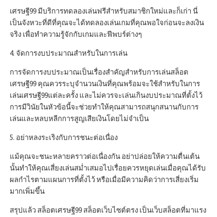
เศรษฐี99 มีบริการทดลองเล่นฟรีสำหรับสมาชิกใหม่และก็เก่า นี่
เป็นจังหวะที่ดีที่คุณจะได้ทดลองเล่นเกมที่คุณพอใจก่อนจะลงเงิน
จริง เพื่อทำความรู้จักกับเกมและฟีพบร์ต่างๆ
4. จัดการงบประมาณสำหรับในการเล่น
การจัดการงบประมาณเป็นเรื่องสำคัญสำหรับการเล่นสล็อต
เศรษฐี99 คุณควรระบุจำนวนเงินที่คุณพร้อมจะใช้สำหรับในการ
เล่นเศรษฐี99แต่ละครั้ง และไม่ควรจะเล่นเกินงบประมาณที่ตั้งไว้
การมีวินัยในหัวข้อนี้จะช่วยทำให้คุณสามารถสนุกสนานกับการ
เล่นและหลบหลีกการสูญเสียเงินโดยไม่จำเป็น
5. อย่าหลงระเริงกับการชนะต่อเนื่อง
แม้คุณจะชนะหลายคราวต่อเนื่องกัน อย่าปล่อยให้ความตื่นเต้น
นั้นทำให้คุณเสี่ยงเล่นสม่ำเสมอไปเรื่อยควรหยุดเล่นเมื่อคุณได้รับ
ผลกำไรตามแผนการที่ตั้งไว้ หรือเมื่อมีความคิดว่าการเสี่ยงเริ่ม
มากเพิ่มขึ้น
สรุปแล้ว สล็อตเศรษฐี99 สล็อตเว็บไซต์ตรง เป็นเว็บสล็อตที่มาแรง