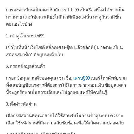
การลงทะเบียนเป็นสมาชิกกับ sretthi99 เป็นเรื่องที่ไม่ได้ยากเย็น
มากมาย และใช้เวลาเพียงไม่กี่นาทีเพียงแค่นั้น มาดูกันว่ามีขั้น
ตอนอะไรบ้าง
1. เข้าสู่เว็บ sretthi99
เข้าไปที่หน้าเว็บไซต์ สล็อตเศรษฐี99 แล้วคลิกที่ปุ่ม “ลงทะเบียน
สมัครสมาชิก” ที่อยู่บนหน้าเว็บ
2. กรอกข้อมูลส่วนตัว
กรอกข้อมูลส่วนตัวของคุณ เช่น ชื่อ,
เศรษฐี99
เบอร์โทรศัพท์, รวม
ทั้งเลขบัญชีธนาคารที่ต้องการใช้ในการฝาก-ถอนเงิน ข้อมูลเหล่า
นี้จะถูกรักษาเป็นความลับและไม่ถูกเผยแพร่ให้คนอื่นรู้
3. ตั้งค่ารหัสผ่าน
เลือกรหัสผ่านที่คุณอยากได้ใช้สำหรับในการเข้าสู่ระบบ ควรจะ
เลือกใช้รหัสผ่านที่มีความสลับซับซ้อนเพื่อให้เกิดความปลอดภัย