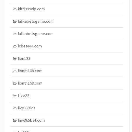
kitti999vip.com
lalikabetsgame.com
lalikabetsgame.com
lcbet444.com
lion123
lionth168.com
lionth168.com
Live22
live22slot
lnw365bet.com