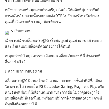
4. การันตีการลงทะเบียนสมัครสมาชิก
หลังจากกรอกข้อมูลครบถ้วนบริบูรณ์แล้ว ให้คลิกที่ปุ่ม “การันตี
การสมัคร” ต่อจากนั้นระบบจะส่ง OTP ไปยังเบอร์โทรศัพท์ของ
คุณเพื่อวิเคราะห์ความถูกต้องชัดเจน
5. เริ่มเล่นเกม
เมื่อการสมัครสล็อตเศรษฐี99เสร็จสมบูรณ์ คุณสามารถเข้าระบบ
และเริ่มเล่นเกมสล็อตที่คุณต้องการได้ทันที
เหตุผลว่าทำไมคุณควรจะเลือกเล่น สล็อตเว็บตรง ที่นี่ ต่างจากที่
อื่นๆอย่างไร ?
1. ความมากมายของเกม
สล็อตเศรษฐี99 มีเกมสล็อตจำนวนมากจากค่ายชั้นนำที่มีชื่อเสียง
ในวงการ ไม่ว่าจะเป็น PG Slot, Joker Gaming, Pragmatic Play, หรือ
ค่ายอื่นๆที่มีเกมให้เลือกเล่นนานาประการธีม ไม่ว่าคุณจะถูกใจ
เกมสล็อตที่มีฟีเจอร์ใหม่ๆหรือเกมที่มีกราฟิกสวยสดงดงาม ตรงนี้
มีทุกสิ่งที่คุณอยากได้