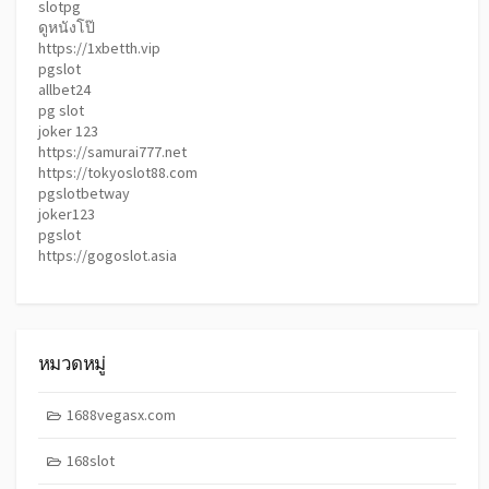
slotpg
ดูหนังโป๊
https://1xbetth.vip
pgslot
allbet24
pg slot
joker 123
https://samurai777.net
https://tokyoslot88.com
pgslotbetway
joker123
pgslot
https://gogoslot.asia
หมวดหมู่
1688vegasx.com
168slot