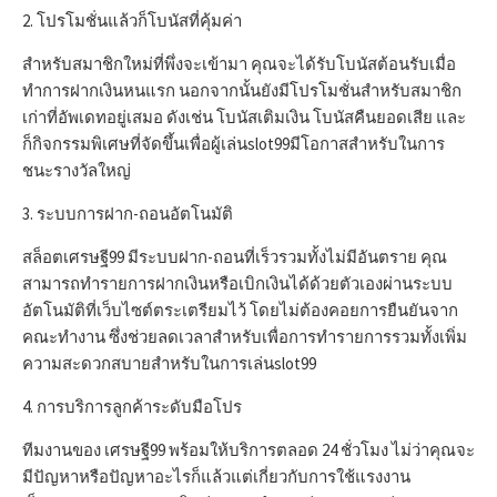
2. โปรโมชั่นแล้วก็โบนัสที่คุ้มค่า
สำหรับสมาชิกใหม่ที่พึ่งจะเข้ามา คุณจะได้รับโบนัสต้อนรับเมื่อ
ทำการฝากเงินหนแรก นอกจากนั้นยังมีโปรโมชั่นสำหรับสมาชิก
เก่าที่อัพเดทอยู่เสมอ ดังเช่น โบนัสเติมเงิน โบนัสคืนยอดเสีย และ
ก็กิจกรรมพิเศษที่จัดขึ้นเพื่อผู้เล่นslot99มีโอกาสสำหรับในการ
ชนะรางวัลใหญ่
3. ระบบการฝาก-ถอนอัตโนมัติ
สล็อตเศรษฐี99 มีระบบฝาก-ถอนที่เร็วรวมทั้งไม่มีอันตราย คุณ
สามารถทำรายการฝากเงินหรือเบิกเงินได้ด้วยตัวเองผ่านระบบ
อัตโนมัติที่เว็บไซต์ตระเตรียมไว้ โดยไม่ต้องคอยการยืนยันจาก
คณะทำงาน ซึ่งช่วยลดเวลาสำหรับเพื่อการทำรายการรวมทั้งเพิ่ม
ความสะดวกสบายสำหรับในการเล่นslot99
4. การบริการลูกค้าระดับมือโปร
ทีมงานของ เศรษฐี99 พร้อมให้บริการตลอด 24 ชั่วโมง ไม่ว่าคุณจะ
มีปัญหาหรือปัญหาอะไรก็แล้วแต่เกี่ยวกับการใช้แรงงาน