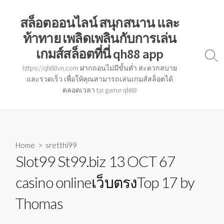
Skip
to
สล็อตออนไลน์ สนุกสนาน และ
content
ท้าทาย เพลิดเพลินกับการเล่น
เกมส์สล็อตที่นี่ qh88 app
Sear
https://qh88vn.com ฝากถอนไม่มีขั้นต่ำ สะดวกสบาย
Togg
และรวดเร็ว เพื่อให้คุณสามารถเล่นเกมส์สล็อตได้
ตลอดเวลา tại game qh88
Home
>
sretthi99
Slot99 St99.biz 13 OCT 67
casino onlineเว็บตรงTop 17 by
Thomas