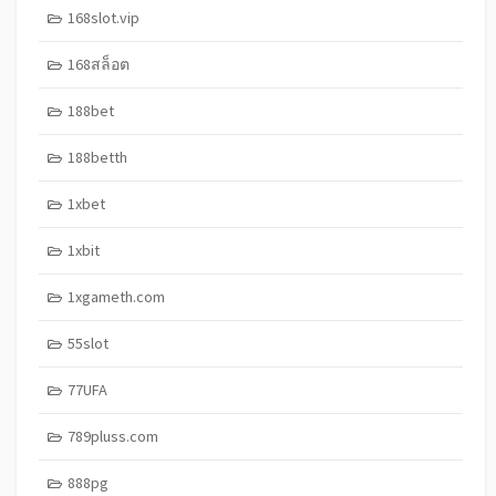
168slot.vip
168สล็อต
188bet
188betth
1xbet
1xbit
1xgameth.com
55slot
77UFA
789pluss.com
888pg