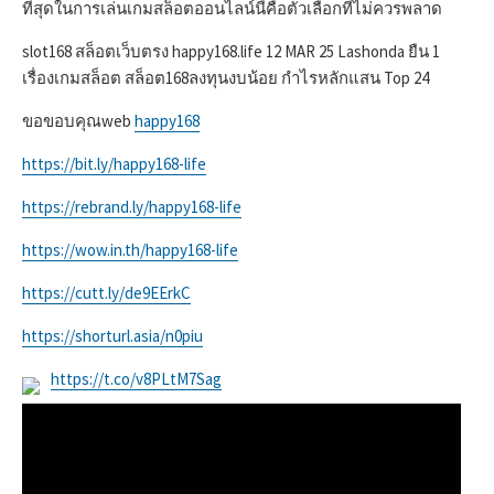
ที่สุดในการเล่นเกมสล็อตออนไลน์นี้คือตัวเลือกที่ไม่ควรพลาด
slot168 สล็อตเว็บตรง happy168.life 12 MAR 25 Lashonda ยืน 1
เรื่องเกมสล็อต สล็อต168ลงทุนงบน้อย กำไรหลักแสน Top 24
ขอขอบคุณweb
happy168
https://bit.ly/happy168-life
https://rebrand.ly/happy168-life
https://wow.in.th/happy168-life
https://cutt.ly/de9EErkC
https://shorturl.asia/n0piu
https://t.co/v8PLtM7Sag