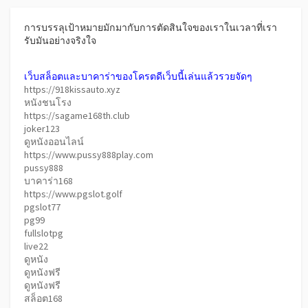
การบรรลุเป้าหมายมักมากับการตัดสินใจของเราในเวลาที่เรา
รับมันอย่างจริงใจ
เว็บสล็อตและบาคาร่าของโครตดีเว็บนี้เล่นแล้วรวยจัดๆ
https://918kissauto.xyz
หนังชนโรง
https://sagame168th.club
joker123
ดูหนังออนไลน์
https://www.pussy888play.com
pussy888
บาคาร่า168
https://www.pgslot.golf
pgslot77
pg99
fullslotpg
live22
ดูหนัง
ดูหนังฟรี
ดูหนังฟรี
สล็อต168