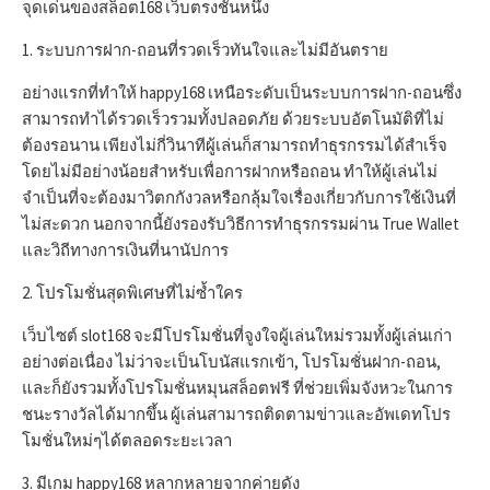
จุดเด่นของสล็อต168 เว็บตรงชั้นหนึ่ง
1. ระบบการฝาก-ถอนที่รวดเร็วทันใจและไม่มีอันตราย
อย่างแรกที่ทำให้ happy168 เหนือระดับเป็นระบบการฝาก-ถอนซึ่ง
สามารถทำได้รวดเร็วรวมทั้งปลอดภัย ด้วยระบบอัตโนมัติที่ไม่
ต้องรอนาน เพียงไม่กี่วินาทีผู้เล่นก็สามารถทำธุรกรรมได้สำเร็จ
โดยไม่มีอย่างน้อยสำหรับเพื่อการฝากหรือถอน ทำให้ผู้เล่นไม่
จำเป็นที่จะต้องมาวิตกกังวลหรือกลุ้มใจเรื่องเกี่ยวกับการใช้เงินที่
ไม่สะดวก นอกจากนี้ยังรองรับวิธีการทำธุรกรรมผ่าน True Wallet
และวิถีทางการเงินที่นานัปการ
2. โปรโมชั่นสุดพิเศษที่ไม่ซ้ำใคร
เว็บไซต์ slot168 จะมีโปรโมชั่นที่จูงใจผู้เล่นใหม่รวมทั้งผู้เล่นเก่า
อย่างต่อเนื่อง ไม่ว่าจะเป็นโบนัสแรกเข้า, โปรโมชั่นฝาก-ถอน,
และก็ยังรวมทั้งโปรโมชั่นหมุนสล็อตฟรี ที่ช่วยเพิ่มจังหวะในการ
ชนะรางวัลได้มากขึ้น ผู้เล่นสามารถติดตามข่าวและอัพเดทโปร
โมชั่นใหม่ๆได้ตลอดระยะเวลา
3. มีเกม happy168 หลากหลายจากค่ายดัง