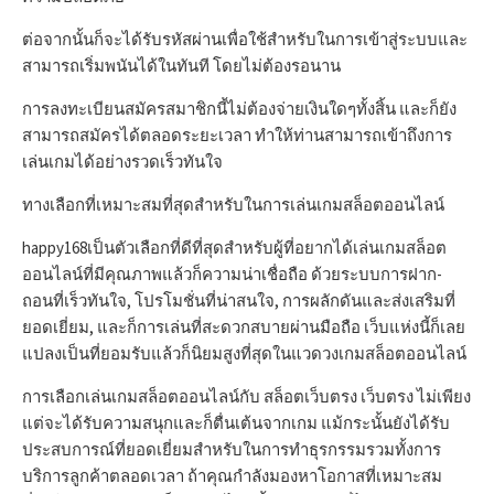
ต่อจากนั้นก็จะได้รับรหัสผ่านเพื่อใช้สำหรับในการเข้าสู่ระบบและ
สามารถเริ่มพนันได้ในทันที โดยไม่ต้องรอนาน
การลงทะเบียนสมัครสมาชิกนี้ไม่ต้องจ่ายเงินใดๆทั้งสิ้น และก็ยัง
สามารถสมัครได้ตลอดระยะเวลา ทำให้ท่านสามารถเข้าถึงการ
เล่นเกมได้อย่างรวดเร็วทันใจ
ทางเลือกที่เหมาะสมที่สุดสำหรับในการเล่นเกมสล็อตออนไลน์
happy168เป็นตัวเลือกที่ดีที่สุดสำหรับผู้ที่อยากได้เล่นเกมสล็อต
ออนไลน์ที่มีคุณภาพแล้วก็ความน่าเชื่อถือ ด้วยระบบการฝาก-
ถอนที่เร็วทันใจ, โปรโมชั่นที่น่าสนใจ, การผลักดันและส่งเสริมที่
ยอดเยี่ยม, และก็การเล่นที่สะดวกสบายผ่านมือถือ เว็บแห่งนี้ก็เลย
แปลงเป็นที่ยอมรับแล้วก็นิยมสูงที่สุดในแวดวงเกมสล็อตออนไลน์
การเลือกเล่นเกมสล็อตออนไลน์กับ สล็อตเว็บตรง เว็บตรง ไม่เพียง
แต่จะได้รับความสนุกและก็ตื่นเต้นจากเกม แม้กระนั้นยังได้รับ
ประสบการณ์ที่ยอดเยี่ยมสำหรับในการทำธุรกรรมรวมทั้งการ
บริการลูกค้าตลอดเวลา ถ้าคุณกำลังมองหาโอกาสที่เหมาะสม