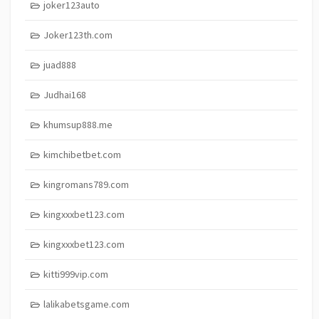
joker123auto
Joker123th.com
juad888
Judhai168
khumsup888.me
kimchibetbet.com
kingromans789.com
kingxxxbet123.com
kingxxxbet123.com
kitti999vip.com
lalikabetsgame.com