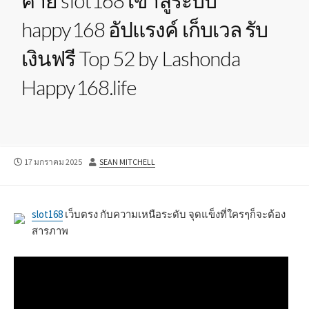
ค่าย slot168 เข้าสู่ระบบ
happy168 อัปแรงค์ เก็บเวล รับ
เงินฟรี Top 52 by Lashonda
Happy168.life
PUBLISHED
AUTHOR
17 มกราคม 2025
SEAN MITCHELL
DATE
slot168
เว็บตรง กับความเหนือระดับ จุดแข็งที่ใครๆก็จะต้อง
สารภาพ