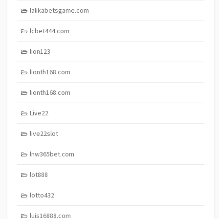
lalikabetsgame.com
lcbet444.com
lion123
lionth168.com
lionth168.com
Live22
live22slot
lnw365bet.com
lot888
lotto432
luis16888.com