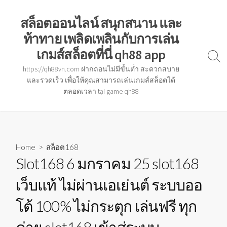
Skip
to
สล็อตออนไลน์ สนุกสนาน และ
content
ท้าทาย เพลิดเพลินกับการเล่น
เกมส์สล็อตที่นี่ qh88 app
Sear
https://qh88vn.com ฝากถอนไม่มีขั้นต่ำ สะดวกสบาย
Togg
และรวดเร็ว เพื่อให้คุณสามารถเล่นเกมส์สล็อตได้
ตลอดเวลา tại game qh88
Home
>
สล็อต168
Slot168 6 มกราคม 25 slot168
เว็บแท้ ไม่ผ่านเอเย่นต์ ระบบออ
โต้ 100% ไม่กระตุก เล่นฟรี ทุก