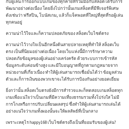
กับผู้เล่น การออกแบบเกมของทุกค่ายที่ร่วมมือกับสล็อตได้รับการ
พัฒนาอย่างต่อเนื่อง โดยยิ่งไปกว่านั้นเกมสล็อตที่มีฟีเจอร์พิเศษ
ดังเช่นว่า ฟรีสปิน, โบนัสเกม, แล้วก็แจ็คพอตที่ใหญ่ที่สุดที่รอผู้เล่น
ทุกคนอยู่
ความน่าไว้ใจและก็ความปลอดภัยของ สล็อตเว็บไซต์ตรง
ความน่าไว้วางใจเป็นอีกหนึ่งต้นสายปลายเหตุที่ทำให้ สล็อตเว็บ
ตรง เป็นที่นิยมอย่างต่อเนื่อง โดยเว็บแห่งนี้มีการรักษาความ
ปลอดภัยข้อมูลของผู้เล่นอย่างเคร่งครัด ด้วยระบบการเข้ารหัส
ข้อมูลระดับค่อนข้างสูง และมีใบอนุญาตที่ถูกตามกฎหมายจาก
หน่วยงานที่เกี่ยวเนื่อง ทำให้ผู้เล่นสามารถเชื่อมั่นได้ว่า ข้อมูลส่วน
ตัวและก็การเงินของพวกเขาจะได้รับการป้องกันอย่างยอดเยี่ยม
ยิ่งกว่านั้น สล็อตเว็บตรงยังมีการสำรวจและก็ทดสอบเกมสล็อตทุก
เกมเพื่อแน่ใจว่าเป็นเกมที่มีความเที่ยงธรรมรวมทั้งโปร่งใส ไม่มี
การโกงหรือการปรับเปลี่ยนผลสรุป ซึ่งทำให้ผู้เล่นสามารถเล่นได้
อย่างแน่ใจว่าเกมทั้งผองนั้นจะให้ผลลัพธ์ที่เป็นกลาง
เพราะเหตุไร happy168 เว็บไซต์ตรงถึงเป็นที่ยอมรับของผู้เล่น?