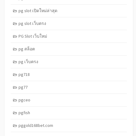
pg slot เปิดใหม่ล่าสุด
pg slot เว็บตรง
PG Slot เว็บใหม่
pg สล็อต
pg เว็บตรง
pg718
pg77
pgceo
pgfish
pggold168bet.com