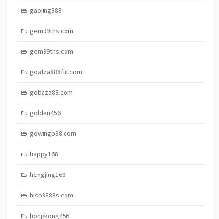
gaojing888
gem99ths.com
gem99ths.com
goatza888fin.com
gobaza88.com
golden456
gowingo88.com
happy168
hengjing168
hiso8888s.com
hongkong456