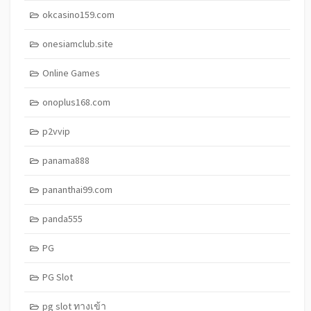
okcasino159.com
onesiamclub.site
Online Games
onoplus168.com
p2vvip
panama888
pananthai99.com
panda555
PG
PG Slot
pg slot ทางเข้า