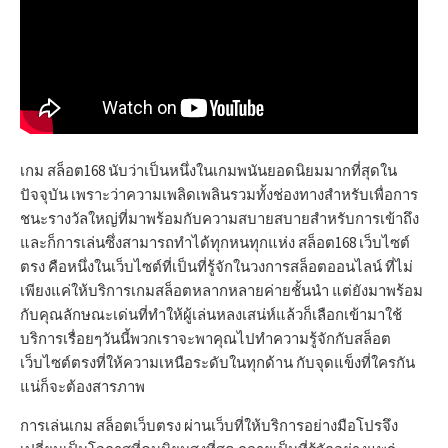
เกม สล็อต168 นับว่าเป็นหนึ่งในเกมพนันยอดนิยมมากที่สุดใน
ปัจจุบัน เพราะว่าความเพลิดเพลินรวมทั้งช่องทางสำหรับเพื่อการ
ชนะรางวัลใหญ่ที่มาพร้อมกับความสบายสบายสำหรับการเข้าถึง
และก็การเล่นซึ่งสามารถทำได้ทุกหนทุกแห่ง สล็อต168 เว็บไซต์
ตรง คือหนึ่งในเว็บไซต์ที่เป็นที่รู้จักในวงการสล็อตออนไลน์ ที่ไม่
เพียงแค่ให้บริการเกมสล็อตหลากหลายค่ายชั้นนำ แต่ยังมาพร้อม
กับคุณลักษณะเด่นที่ทำให้ผู้เล่นหลงเสน่ห์แล้วก็เลือกเข้ามาใช้
บริการเรื่อยๆวันนี้พวกเราจะพาคุณไปทำความรู้จักกับสล็อต
เว็บไซต์ตรงที่ให้ความเหนือระดับในทุกด้าน กับจุดแข็งที่ใครกัน
แน่ก็จะต้องสารภาพ
การเล่นเกม สล็อตเว็บตรง ผ่านเว็บที่ให้บริการอย่างมือโปรจึง