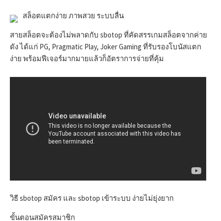
สล็อตแตกง่าย ภาพสวย ระบบลื่น
สายสล็อตจะต้องไม่พลาดกับ sbotop ที่คัดสรรเกมสล็อตจากค่าย
ดัง ได้แก่ PG, Pragmatic Play, Joker Gaming ที่รับรองโบนัสแตก
ง่าย พร้อมฟีเจอร์มากมายแล้วก็อัตราการจ่ายที่คุ้ม
วิธี sbotop สมัคร และ sbotop เข้าระบบ ง่ายไม่ยุ่งยาก
ขั้นตอนสมัครสมาชิก