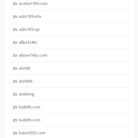
acebet789.com
adm789.info
adm789.vip
allbet24hr
allone745s.com
alot66
alot666
ambking
ba88th.com
ba88th.com
babet555.com