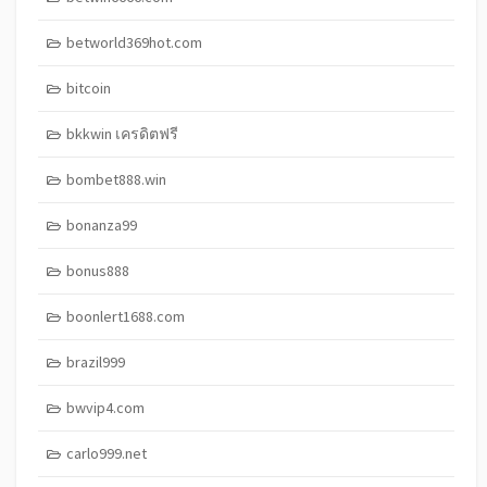
betworld369hot.com
bitcoin
bkkwin เครดิตฟรี
bombet888.win
bonanza99
bonus888
boonlert1688.com
brazil999
bwvip4.com
carlo999.net