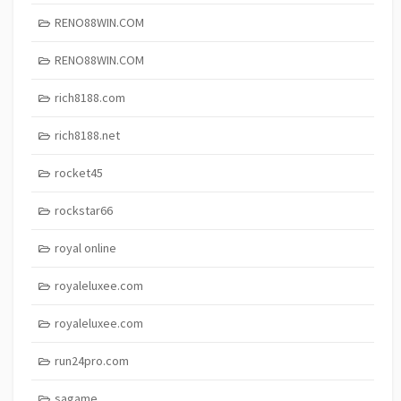
RENO88WIN.COM
RENO88WIN.COM
rich8188.com
rich8188.net
rocket45
rockstar66
royal online
royaleluxee.com
royaleluxee.com
run24pro.com
sagame