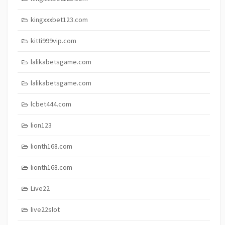
kingxxxbet123.com
kitti999vip.com
lalikabetsgame.com
lalikabetsgame.com
lcbet444.com
lion123
lionth168.com
lionth168.com
Live22
live22slot