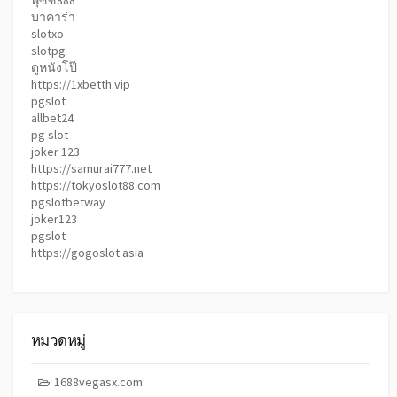
พุซซี่888
บาคาร่า
slotxo
slotpg
ดูหนังโป๊
https://1xbetth.vip
pgslot
allbet24
pg slot
joker 123
https://samurai777.net
https://tokyoslot88.com
pgslotbetway
joker123
pgslot
https://gogoslot.asia
หมวดหมู่
1688vegasx.com