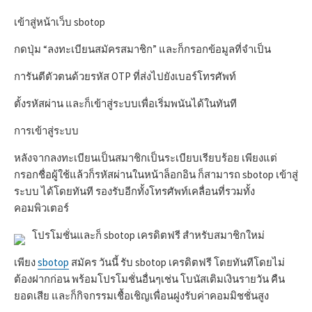
เข้าสู่หน้าเว็บ sbotop
กดปุ่ม “ลงทะเบียนสมัครสมาชิก” และก็กรอกข้อมูลที่จำเป็น
การันตีตัวตนด้วยรหัส OTP ที่ส่งไปยังเบอร์โทรศัพท์
ตั้งรหัสผ่าน และก็เข้าสู่ระบบเพื่อเริ่มพนันได้ในทันที
การเข้าสู่ระบบ
หลังจากลงทะเบียนเป็นสมาชิกเป็นระเบียบเรียบร้อย เพียงแต่
กรอกชื่อผู้ใช้แล้วก็รหัสผ่านในหน้าล็อกอิน ก็สามารถ sbotop เข้าสู่
ระบบ ได้โดยทันที รองรับอีกทั้งโทรศัพท์เคลื่อนที่รวมทั้ง
คอมพิวเตอร์
โปรโมชั่นและก็ sbotop เครดิตฟรี สำหรับสมาชิกใหม่
เพียง
sbotop
สมัคร วันนี้ รับ sbotop เครดิตฟรี โดยทันทีโดยไม่
ต้องฝากก่อน พร้อมโปรโมชั่นอื่นๆเช่น โบนัสเติมเงินรายวัน คืน
ยอดเสีย และก็กิจกรรมเชื้อเชิญเพื่อนฝูงรับค่าคอมมิชชั่นสูง