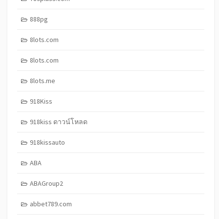
888pg
8lots.com
8lots.com
8lots.me
918Kiss
918kiss ดาวน์โหลด
918kissauto
ABA
ABAGroup2
abbet789.com