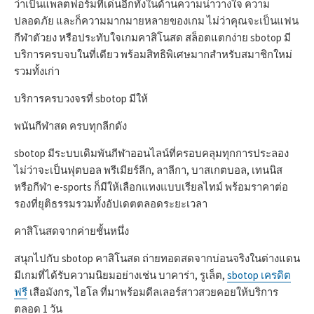
ว่าเป็นแพลตฟอร์มที่เด่นอีกทั้งในด้านความน่าวางใจ ความ
ปลอดภัย และก็ความมากมายหลายของเกม ไม่ว่าคุณจะเป็นแฟน
กีฬาตัวยง หรือประทับใจเกมคาสิโนสด สล็อตแตกง่าย sbotop มี
บริการครบจบในที่เดียว พร้อมสิทธิพิเศษมากสำหรับสมาชิกใหม่
รวมทั้งเก่า
บริการครบวงจรที่ sbotop มีให้
พนันกีฬาสด ครบทุกลีกดัง
sbotop มีระบบเดิมพันกีฬาออนไลน์ที่ครอบคลุมทุกการประลอง
ไม่ว่าจะเป็นฟุตบอล พรีเมียร์ลีก, ลาลีกา, บาสเกตบอล, เทนนิส
หรือกีฬา e-sports ก็มีให้เลือกแทงแบบเรียลไทม์ พร้อมราคาต่อ
รองที่ยุติธรรมรวมทั้งอัปเดตตลอดระยะเวลา
คาสิโนสดจากค่ายชั้นหนึ่ง
สนุกไปกับ sbotop คาสิโนสด ถ่ายทอดสดจากบ่อนจริงในต่างแดน
มีเกมที่ได้รับความนิยมอย่างเช่น บาคาร่า, รูเล็ต,
sbotop เครดิต
ฟรี
เสือมังกร, ไฮโล ที่มาพร้อมดีลเลอร์สาวสวยคอยให้บริการ
ตลอด 1 วัน