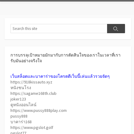
Search
Search
การบรรลุเป้าหมายมักมากับการตัดสินใจของเราในเวลาที่เรา
รับมันอย่างจริงใจ
เว็บสล็อตและบาคาร่าของโครตดีเว็บนี้เล่นแล้วรวยจัดๆ
https://918kissauto.xyz
หนังชนโรง
https://sagame168th.club
joker123
ดูหนังออนไลน์
https://www.pussy888play.com
pussy888
บาคาร่า168
https://www.pgslot.golf
pgslot77