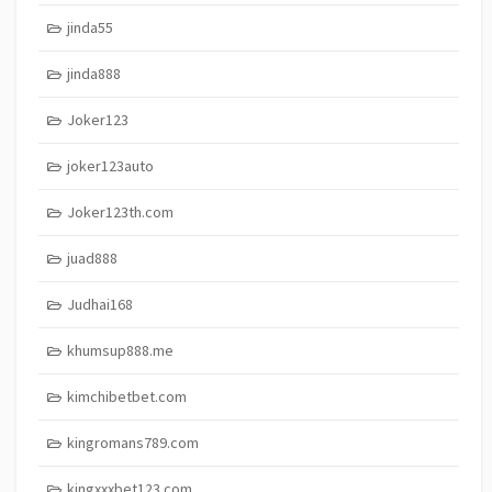
jinda55
jinda888
Joker123
joker123auto
Joker123th.com
juad888
Judhai168
khumsup888.me
kimchibetbet.com
kingromans789.com
kingxxxbet123.com