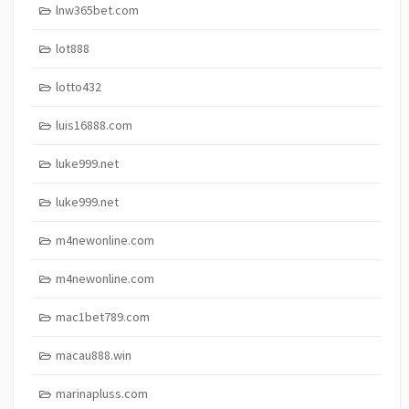
lnw365bet.com
lot888
lotto432
luis16888.com
luke999.net
luke999.net
m4newonline.com
m4newonline.com
mac1bet789.com
macau888.win
marinapluss.com