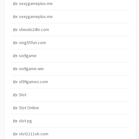
sexygameplus.me
sexygameplus.me
shinobi24hr.com
sing55fun.com
six9game
six9game.win
sl99games.com
Slot
Slot Online
slot pg
slot1111ok.com