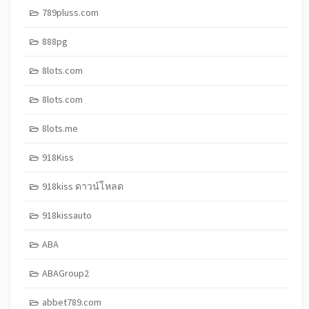
789pluss.com
888pg
8lots.com
8lots.com
8lots.me
918Kiss
918kiss ดาวน์โหลด
918kissauto
ABA
ABAGroup2
abbet789.com