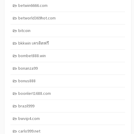
betwin6666.com
betworld369hot.com
bitcoin
bkkwin เครดิตฟรี
bombet888.win
bonanza99
bonus888
boonlert1688.com
brazil999
bwvip4.com
carlo999.net