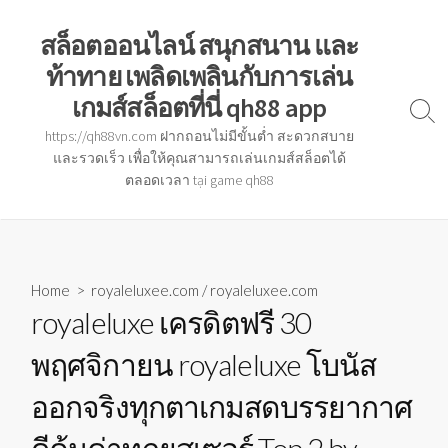
Skip
to
สล็อตออนไลน์ สนุกสนาน และ
content
ท้าทาย เพลิดเพลินกับการเล่น
เกมส์สล็อตที่นี่ qh88 app
Sear
https://qh88vn.com ฝากถอนไม่มีขั้นต่ำ สะดวกสบาย
Togg
และรวดเร็ว เพื่อให้คุณสามารถเล่นเกมส์สล็อตได้
ตลอดเวลา tại game qh88
Home
>
royaleluxee.com
/
royaleluxee.com
royaleluxe เครดิตฟรี 30
พฤศจิกายน royaleluxe โบนัส
ออกจริงทุกตาเกมสดบรรยากาศ