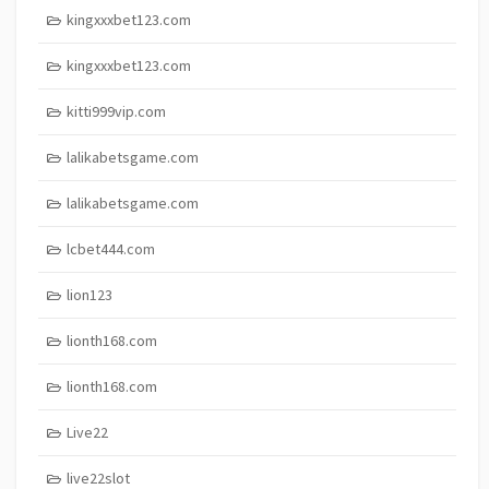
kingxxxbet123.com
kingxxxbet123.com
kitti999vip.com
lalikabetsgame.com
lalikabetsgame.com
lcbet444.com
lion123
lionth168.com
lionth168.com
Live22
live22slot