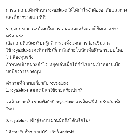
การเล่นเกมเดิมพันบน royaleluxe ให้ได้กำไรจำต้องอาศัยแนวทาง
และก็การวางแผนที่ดี:
ระบุงบประมาณ: ตั้งงบในการเล่นแต่ละครั้งและก็ยึดเอาอย่าง
ครัดเคร่ง
เลือกเกมที่ถนัด: เรียนรู้กติการวมทั้งแผนการก่อนเริ่มเล่น
ใช้ royaleluxe เครดิตฟรี: เริ่มพนันด้วยโบนัสเพื่อศึกษาระบบโดย
ไม่เสี่ยงทุนจริง
กำหนดเป้าหมายกำไร: หยุดเล่นเมื่อได้กำไรตามเป้าหมายเพื่อ
ปกป้องการขาดทุน
คำถามที่มักพบเกี่ยวกับ royaleluxe
1. royaleluxe สมัคร มีค่าใช้จ่ายหรือเปล่า?
ไม่ต้องจ่ายเงิน รวมทั้งยังมี royaleluxe เครดิตฟรี สำหรับสมาชิก
ใหม่
2. royaleluxe เข้าสู่ระบบ ผ่านมือถือได้หรือไม่?
ได้ รองรับทั้งระบบ iOS แล้วก็ Android