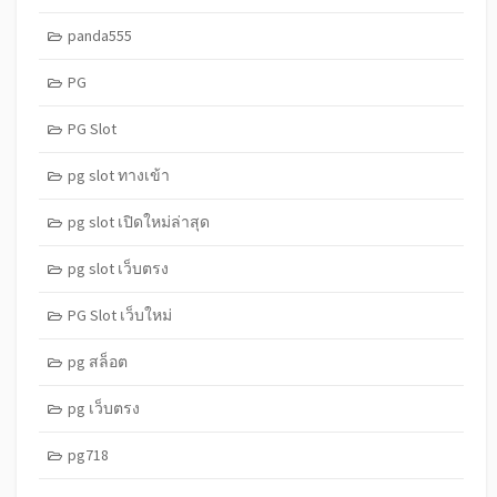
panda555
PG
PG Slot
pg slot ทางเข้า
pg slot เปิดใหม่ล่าสุด
pg slot เว็บตรง
PG Slot เว็บใหม่
pg สล็อต
pg เว็บตรง
pg718