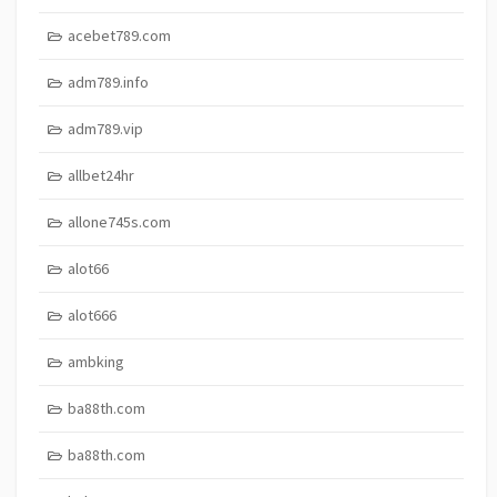
acebet789.com
adm789.info
adm789.vip
allbet24hr
allone745s.com
alot66
alot666
ambking
ba88th.com
ba88th.com