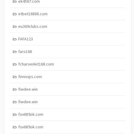
ek4567.com
etbet16888.com
eu369clubs.com
FAFA123
faro168
fcharoenkit168.com
finnivips.com
fiwdee.win
fiwdee.win
fox689ok.com
fox689ok.com