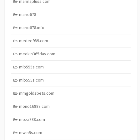
marinapluss.com
mario678
mario678.info
medee989.com
meekin365day.com
mib555s.com
mib555s.com
mmgoldsbets.com
mono16888.com
moza888.com
mwin9s.com