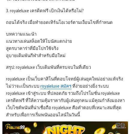
3. royaleluxe เครดิตฟรี เบิกเงินได้หรือไม่?
ถอนได้จริง เมื่อทำยอดเทิร์นโอเวอร์ตามเงื่อนไขที่กำหนด
บทความแนะนำ
แนวทางเล่นสล็อตให้โบนัสแตกง่าย
สูตรบาคาร่าที่มือโปรใช้จริง
อุบายเดิมพันกีฬาสำหรับมือใหม่
สรุป: royaleluxe เว็บเดิมพันที่ครบจบในที่เดียว
royaleluxe เป็นเว็บคาสิโนที่ตอบโจทย์ผู้เล่นยุคใหม่อย่างแท้จริง
ไม่ว่าจะเป็นระบบ
royaleluxe สมัคร
ที่ง่ายอย่างยิ่ง ระบบ
royaleluxe เข้าสู่ระบบ ที่ปลอดภัย รวมถึงโปรโมชั่น royaleluxe
เครดิตฟรี ที่ให้ความคุ้มราคากับผู้เล่นทุกคน แม้คุณกำลังมองหา
เว็บไซต์พนันที่น่าเชื่อถือ royaleluxe คือคำตอบที่เหมาะสมที่สุด
สำหรับเพื่อการเริ่มพนันออนไลน์ในวันนี้