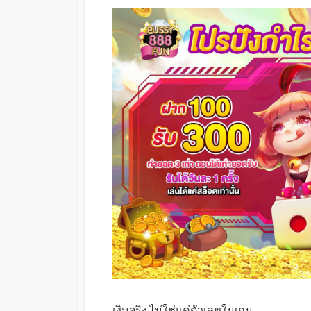
เงินจริง ไม่ใช่แค่ตัวเลขในเกม