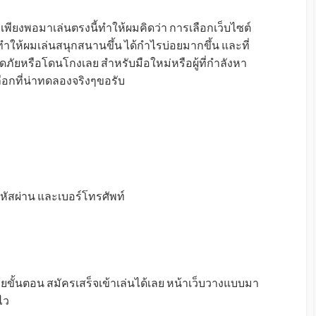
เพียงพอมาเล่นตรงนี้ทำให้ผมคิดว่า การเลือกเว็บไซต์
้ทำให้ผมเล่นสนุกสนานขึ้น ได้กำไรบ่อยมากขึ้น และที่
ดภัยหรือโดนโกงเลย สำหรับมือใหม่หรือผู้ที่กำลังหา
เลือกที่น่าทดลองจริงๆขอรับ
รหัสผ่าน และเบอร์โทรศัพท์
ขั้นตอน สมัครเสร็จเข้าเล่นได้เลย หน้าเว็บวางแบบมา
ไว