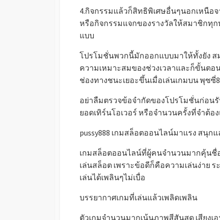
4.กิจกรรมแล้วก็สิทธิพิเศษอื่นๆนอกเหนื
หรือกิจกรรมแจกของรางวัลให้สมาชิกทุกท
แบบ
โปรโมชั่นพวกนี้มักออกแบบมาให้ทั้งยัง 
ความเหมาะสมของช่วงเวลาและก็ขั้นตอนกา
ช่องทางชนะเยอะขึ้นเมื่อเล่นเกมบน พุซซี่
อย่าลืมตรวจข้อจำกัดของโปรโมชั่นก่อนรั
ยอดเทิร์นโอเวอร์ หรือจำนวนครั้งที่จำต้องเล
pussy888 เกมสล็อตออนไลน์มาแรง สนุกแล
เกมสล็อตออนไลน์ที่ผู้คนจำนวนมากคุ้นชื่
เล่นสล็อต เพราะข้อดีก็คือความเล่นง่าย 
เล่นได้เพลินๆไม่เบื่อ
บรรยากาศเกมที่เล่นแล้วเพลิดเพลิน
ตัวเกมจำนวนมากเน้นภาพสีสันสด เสียงเอฟเ