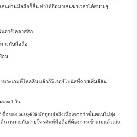
น เล่นผ่านมือถือก็ลื่น ทำให้ถือมาเล่นฆ่าเวลาได้สบายๆ
แฟนตาซี คลาสสิก
มาะกับมือถือ
ซ้อน
ะเกมที่ไหลลื่น แล้วก็ฟีเจอร์โบนัสที่ช่วยเพิ่มสีสัน
ลอด 1 วัน
 ชื่อของ pussy888 มักถูกเอ๋ยถึงเนื่องจากว่าขั้นตอนไม่ยุ่ง
ื่น เหมาะกับสายโทรศัพท์มือถือที่ต้องการเข้าเกมแล้วเล่น