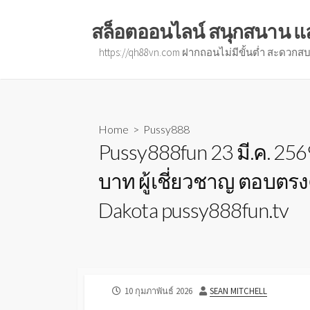
Skip
to
สล็อตออนไลน์ สนุกสนาน และ
content
https://qh88vn.com ฝากถอนไม่มีขั้นต่ำ สะดวกส
Home
>
Pussy888
Pussy888fun 23 มี.ค. 256
บาท ผู้เชี่ยวชาญ ตอบตรงค
Dakota pussy888fun.tv
PUBLISHED
AUTHOR
10 กุมภาพันธ์ 2026
SEAN MITCHELL
DATE