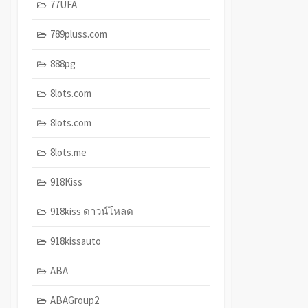
77UFA
789pluss.com
888pg
8lots.com
8lots.com
8lots.me
918Kiss
918kiss ดาวน์โหลด
918kissauto
ABA
ABAGroup2