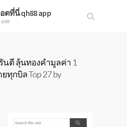
ที่นี่ qh88 app
Search
 qh88
Toggle
ันตี ลุ้นทองคำมูลค่า 1
ายทุกบิล Top 27 by
Search
Search