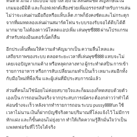
ทันที ตัวเกมวางแบบมาอย่างสวยงาม สีสันคมชัด สัญลักษณ์ใน
เกมมองมีมิติ และก็เอฟเฟกต์เสียงช่วยเพิ่มอรรถรสสำหรับการเล่น
ไม่ว่าจะเล่นผ่านมือถือหรือแท็บเล็ต ภาพก็ยังคงชัดและไม่กระตุก
จากที่ผมทดลองเล่นผ่านสมาร์ตโฟน ระบบรองรับจอได้ดิบได้ดี
มากมาย ไม่ต้องดาวน์โหลดแอปเพิ่ม เล่นพุซซี่888 ผ่านโปรแกรม
สำหรับท่องอินเตอร์เน็ตก็ลื่น
อีกประเด็นที่ผมให้ความสำคัญมากเป็น ความลื่นไหลและ
เสถียรภาพของระบบ ตลอดระยะเวลาที่เล่นพุซซี่888 แทบจะไม่
เคยเจอปัญหาเกมค้าง หรือหลุดกลางทาง ผู้กระทำดสปิน การเข้า
รายการอาหาร หรือการสับเปลี่ยนเกมทำเป็นเร็ว เหมาะสมอีกทั้ง
กับมือใหม่ที่พึ่งเริ่ม และผู้เล่นที่มีประสบการณ์แล้ว
ส่วนที่คนไม่ใช่น้อยไม่ค่อยสบายใจและก็ผมเองก็ทดสอบด้วยตัว
เองเป็น การถอนเงินจริง จากประสบการณ์ตรง ต้องกล่าวว่าทำได้
ค่อนข้างจะเร็ว หลังจากทำรายการถอน ระบบ pussy888fun ใช้
เวลาไม่นาน เงินก็ฝากบัญชีจริงตามปริมาณที่โล่งแจ้งไว้ ไม่มีการ
หักแฝง และก็ขั้นตอนไม่ยุ่งยาก ทำให้เกิดความรู้สึกมั่นใจว่าเป็น
แพลตฟอร์มที่ไว้ใจได้จริง