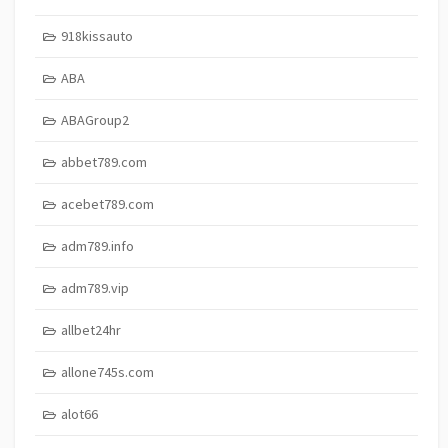
918kissauto
ABA
ABAGroup2
abbet789.com
acebet789.com
adm789.info
adm789.vip
allbet24hr
allone745s.com
alot66