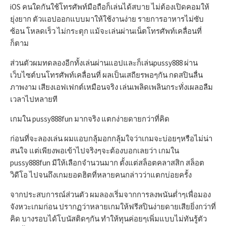
iOS คนใดกันใช้โทรศัพท์มือถือก็เล่นได้สบาย ไม่ต้องเปิดคอมให้
ยุ่งยาก ตัวแอปออกแบบมาให้ใช้งานง่าย รายการอาหารไม่ซับ
ซ้อน โหลดเร็ว ไม่กระตุก แม้จะเล่นผ่านเน็ตโทรศัพท์เคลื่อนที่
ก็ตาม
ส่วนตัวผมทดลองอีกทั้งเล่นผ่านแอปและก็เล่นpussy888 ผ่าน
เว็บไซต์บนโทรศัพท์เคลื่อนที่ ผลเป็นเสถียรพอๆกัน กดสปินลื่น
ภาพงาม เสียงเอฟเฟกต์เหมือนจริง เล่นเพลิดเพลินกระทั่งเผลอลืม
เวลาไปหลายที
เกมใน pussy888fun มากจริง แตกง่ายดายกว่าที่คิด
ก่อนที่จะลองเล่น ผมแอบกลุ้มอกกลุ้มใจว่าเกมจะบ่อยๆหรือไม่น่า
สนใจ แต่เพียงพอเข้าไปจริงๆจะต้องบอกเลยว่า เกมใน
pussy888fun มีให้เลือกจำนวนมาก ตั้งแต่สล็อตคลาสสิก สล็อต
วิดีโอ ไปจนถึงเกมยอดฮิตที่หลายคนกล่าวว่าแตกบ่อยครั้ง
จากประสบการณ์ส่วนตัว ผมลองเริ่มจากการลงพนันต่ำๆเพื่อมอง
จังหวะเกมก่อน ปรากฏว่าหลายเกมให้ฟรีสปินง่ายดายเสียยิ่งกว่าที่
คิด บางรอบได้โบนัสติดๆกัน ทำให้ทุนค่อยๆเพิ่มแบบไม่ทันรู้ตัว