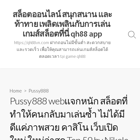
Skip
to
สล็อตออนไลน์ สนุกสนาน และ
content
ท้าทาย เพลิดเพลินกับการเล่น
เกมส์สล็อตที่นี่ qh88 app
Sear
https://qh88vn.com ฝากถอนไม่มีขั้นต่ำ สะดวกสบาย
Togg
และรวดเร็ว เพื่อให้คุณสามารถเล่นเกมส์สล็อตได้
ตลอดเวลา tại game qh88
Home
>
Pussy888
Pussy888 webแจกหนัก สล็อตที่
ทำให้คนกลับมาเล่นซ้ำ ไม่ได้มี
ดีแค่ภาพสวย คาสิโน เว็บเปิด