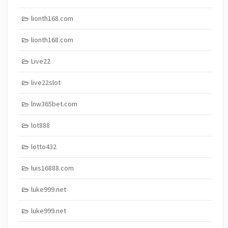
lionth168.com
lionth168.com
Live22
live22slot
lnw365bet.com
lot888
lotto432
luis16888.com
luke999.net
luke999.net