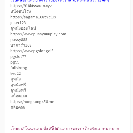
เว็บสล็อตและบาคาร่าของโครตดีเว็บนี้เล่นแล้วรวยจัดๆ
https://918kissauto.xyz
หนังชนโรง
https://sagame168th.club
joker123
ดูหนังออนไลน์
https://www.pussy888play.com
pussy888
บาคาร่า168
https://www.pgslot.golf
pgslot77
pg99
fullslotpg
live22
ดูหนัง
ดูหนังฟรี
ดูหนังฟรี
สล็อต168
https://hongkong456.me
สล็อต66
เว็บคาสิโนน่าเล่น ทั้ง
สล็อต
และ
บาคาร่า
ตึงจริงแตกบ่อยมาก