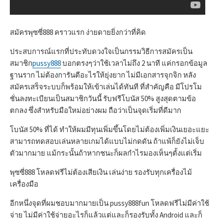
สมัครพุซซี่888 คราวแรก ง่ายดายยิ่งกว่าที่คิด
ประสบการณ์แรกที่ประทับดวงใจเป็นกรรมวิธีการสมัครเป็น
สมาชิก
pussy888
บอกตรงๆว่าใช้เวลาไม่ถึง 2 นาที แค่กรอกข้อมูล
ฐานราก ไม่ต้องการันตีอะไรให้ยุ่งยาก ไม่มีเอกสารจุกจิก หลัง
สมัครเสร็จระบบก็พร้อมให้เข้าเล่นได้ทันที ที่สำคัญคือ มีโปรโม
ชั่นลงทะเบียนเป็นสมาชิกวันนี้ รับฟรีโบนัส 50% สูงสุดตามข้อ
ตกลง ซึ่งสำหรับมือใหม่อย่างผม ถือว่าเป็นจุดเริ่มที่ดีมาก
โบนัส 50% ที่ได้ ทำให้ผมมีทุนเพิ่มขึ้นโดยไม่ต้องเพิ่มเงินเยอะแยะ
สามารถทดสอบเล่นหลายเกมได้แบบไม่กดดัน ถ้าแพ้ก็ยังไม่เจ็บ
ตัวมากมาย แม้กระนั้นถ้าหากชนะก็ผลกำไรมองเห็นๆตั้งแต่เริ่ม
พุซซี่888 โหลดฟรีไม่ต้องเสียเงิน เล่นง่าย รองรับทุกเครื่องไม้
เครื่องมือ
อีกหนึ่งจุดที่ผมชอบมากมายเป็น pussy888fun โหลดฟรีไม่มีค่าใช้
จ่าย ไม่มีค่าใช้จ่ายอะไรก็แล้วแต่และก็รองรับทั้ง Android และก็