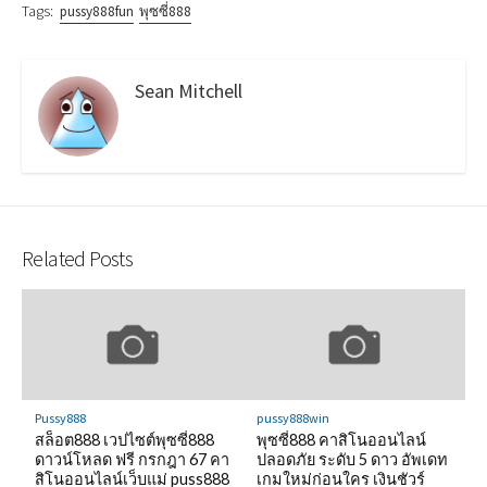
Tags:
pussy888fun
พุซซี่888
Sean Mitchell
Related Posts
Pussy888
pussy888win
สล็อต888 เวปไซต์พุซซี่888
พุซซี่888 คาสิโนออนไลน์
ดาวน์โหลด ฟรี กรกฎา 67 คา
ปลอดภัย ระดับ 5 ดาว อัพเดท
สิโนออนไลน์เว็บแม่ puss888
เกมใหม่ก่อนใคร เงินชัวร์