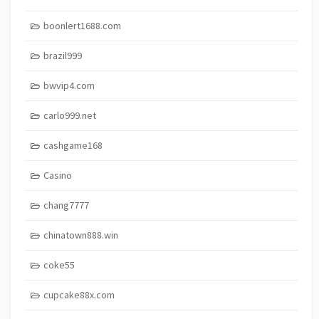
boonlert1688.com
brazil999
bwvip4.com
carlo999.net
cashgame168
Casino
chang7777
chinatown888.win
coke55
cupcake88x.com