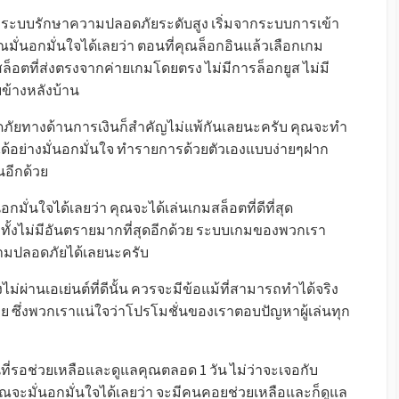
มีระบบรักษาความปลอดภัยระดับสูง เริ่มจากระบบการเข้า
ณมั่นอกมั่นใจได้เลยว่า ตอนที่คุณล็อกอินแล้วเลือกเกม
สล็อตที่ส่งตรงจากค่ายเกมโดยตรง ไม่มีการล็อกยูส ไม่มี
ข้างหลังบ้าน
ภัยทางด้านการเงินก็สำคัญไม่แพ้กันเลยนะครับ คุณจะทำ
ย่างมั่นอกมั่นใจ ทำรายการด้วยตัวเองแบบง่ายๆฝาก
อีกด้วย
อกมั่นใจได้เลยว่า คุณจะได้เล่นเกมสล็อตที่ดีที่สุด
มทั้งไม่มีอันตรายมากที่สุดอีกด้วย ระบบเกมของพวกเรา
ความปลอดภัยได้เลยนะครับ
ม่ผ่านเอเย่นต์ที่ดีนั้น ควรจะมีข้อแม้ที่สามารถทำได้จริง
วย ซึ่งพวกเราแน่ใจว่าโปรโมชั่นของเราตอบปัญหาผู้เล่นทุก
นที่รอช่วยเหลือและดูแลคุณตลอด 1 วัน ไม่ว่าจะเจอกับ
คุณจะมั่นอกมั่นใจได้เลยว่า จะมีคนคอยช่วยเหลือและก็ดูแล