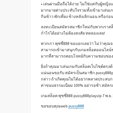
• เล่นผ่านมือถือได้ง่าย: ไม่ใช่แค่กับผู้หญิ
มากมายต่างประทับใจรวมทั้งเข้ามาเล่นเกม
กินข้าว พักเที่ยง ข้างหลังเลิกนอน หรือก่
ลงทะเบียนสมัครสมาชิกใหม่กับพวกเราสล็อต
กำไรได้อย่างไม่ต้องสงสัย ทดลองเลย!
พวกเรา พุซซี่888 ขอบอกเลยว่า ไม่ว่าคุ
สามารถเข้ามาสนุกกับเกมสล็อตออนไลน์ขอ
มากที่สามารถตอบโจทย์กับความชอบของค
ยิ่งถ้าคุณมาเล่นเกมกับสล็อตเว็บไซต์ตรงด้ว
แน่นอนขอรับ สมัครเป็นสมาชิก pussy888play
กล่าว ถ้าเกิดคุณไม่ได้อยากพลาดประสบการ
ค่าขนบธรรมเนียม 100% อย่ารอช้า สมัคร
เกมสล็อต พุซซี่888 pussy888play.vip 7 พ.ย
ขอขอบคุณweb
pussy888