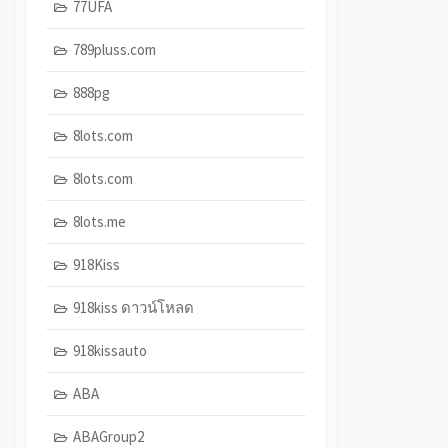
77UFA
789pluss.com
888pg
8lots.com
8lots.com
8lots.me
918Kiss
918kiss ดาวน์โหลด
918kissauto
ABA
ABAGroup2