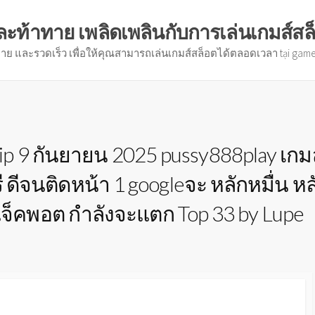
ท้าทาย เพลิดเพลินกับการเล่นเกมส์สล็อต
บาย และรวดเร็ว เพื่อให้คุณสามารถเล่นเกมส์สล็อตได้ตลอดเวลา tại game
ip 9 กันยายน 2025 pussy888play เกม
รี ดีจนติดหน้า 1 googleจะ หลักหมื่น 
แจ็คพอต กำลังจะแตก Top 33 by Lupe