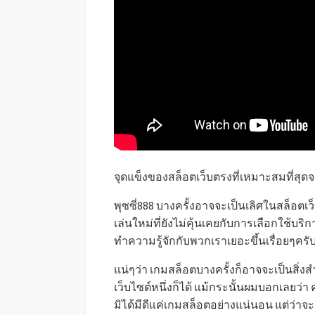
จุดแข็งของสล็อตเว็บตรงที่เหมาะสมที่สุด
พุซซี่888 บางครั้งอาจจะเป็นเลิศในสล็อตเว็บต
เล่นใหม่ที่ยังไม่คุ้นเคยกับการเลือกใช้บร
ทำความรู้จักกับพวกเราเยอะขึ้นเรื่อยๆครั
แน่ๆว่า เกมสล็อตบางครั้งก็อาจจะเป็นสิ่งส
เว็บไซต์หนึ่งก็ได้ แม้กระนั้นผมบอกเลยว
มิได้มีดีแค่เกมสล็อตอย่างแน่นอน แต่ว่าจ