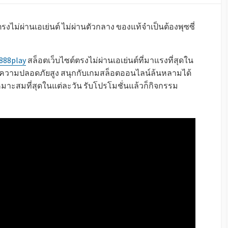
รงไม่ผ่านเอเย่นต์ ไม่ผ่านตัวกลาง ของแท้จำเป็นต้องพุซซี่
888play
สล็อตเว็บไซต์ตรงไม่ผ่านเอเย่นต์ที่มาแรงที่สุดใน
ละก็ความปลอดภัยสูง สนุกกับเกมสล็อตออนไลน์ล้นหลามได้
หมาะสมที่สุดในแต่ละวัน รับโปรโมชั่นแล้วก็กิจกรรม