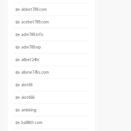
abbet789.com
acebet789.com
adm789.info
adm789.vip
allbet24hr
allone745s.com
alot66
alot666
ambking
ba88th.com