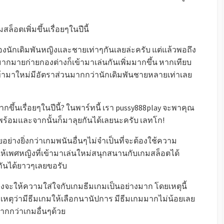
อตเพิ่มขึ้นเรื่อยๆในปีนี้
ของนักเดิมพันหญิงและชายเท่าๆกันเลยล่ะครับ แต่แล้วพอถึง
งมากมายก่ายกองต่างก็เข้ามาเล่นกันเพิ่มมากขึ้น หากเทียบ
่เข้ามาใหม่มีอัตราส่วนมากกว่านักเดิมพันชายหลายเท่าเลย
ขึ้นเรื่อยๆในปีนี้? ในพาร์ทนี้ เรา pussy888play จะพาคุณ
้อมและจากนั้นก็มาลุยกันได้เลยนะครับ เลทโก!
ายอย่างยิ่งกว่าเกมพนันอื่นๆไม่จำเป็นที่จะต้องใช้ความ
เพศหญิงที่เข้ามาเล่นใหม่สนุกสนานกับเกมสล็อตได้
กันได้ยาวๆเลยขอรับ
ญิงจะให้ความใส่ใจกับเกมธีมเกมเป็นอย่างมาก โดยเหตุนี้
ตุว่ามีธีมเกมให้เลือกนานัปการ มีธีมเกมมากไม่น้อยเลย
ากกว่าเกมอื่นๆด้วย