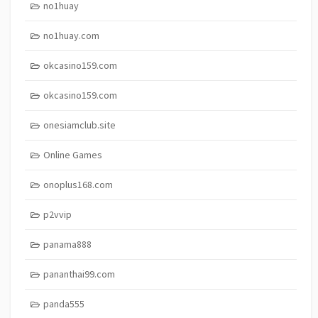
no1huay
no1huay.com
okcasino159.com
okcasino159.com
onesiamclub.site
Online Games
onoplus168.com
p2vvip
panama888
pananthai99.com
panda555