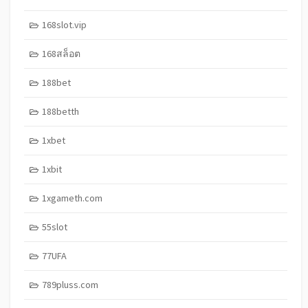
168slot.vip
168สล็อต
188bet
188betth
1xbet
1xbit
1xgameth.com
55slot
77UFA
789pluss.com