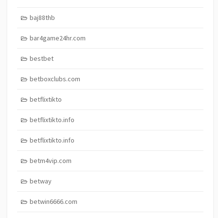
baj88thb
bar4game24hr.com
bestbet
betboxclubs.com
betflixtikto
betflixtikto.info
betflixtikto.info
betm4vip.com
betway
betwin6666.com