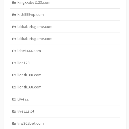
kingxxxbet123.com
kitti999vip.com
lalikabetsgame.com
lalikabetsgame.com
lcbet444.com
lion123
lionth168.com
lionth168.com
Live22
live22slot
lnw365bet.com