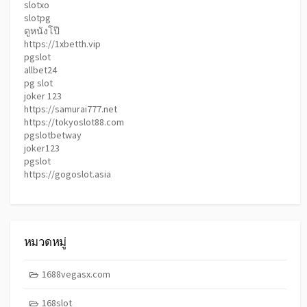
slotxo
slotpg
ดูหนังโป๊
https://1xbetth.vip
pgslot
allbet24
pg slot
joker 123
https://samurai777.net
https://tokyoslot88.com
pgslotbetway
joker123
pgslot
https://gogoslot.asia
หมวดหมู่
1688vegasx.com
168slot