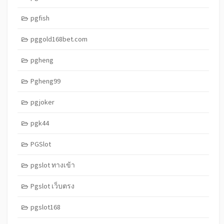
pgfish
pggold168bet.com
pgheng
Pgheng99
pgjoker
pgk44
PGSlot
pgslot ทางเข้า
Pgslot เว็บตรง
pgslot168