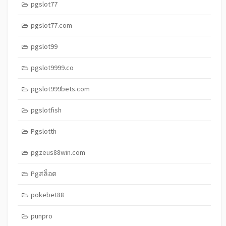
pgslot77
pgslot77.com
pgslot99
pgslot9999.co
pgslot999bets.com
pgslotfish
Pgslotth
pgzeus88win.com
Pgสล็อต
pokebet88
punpro