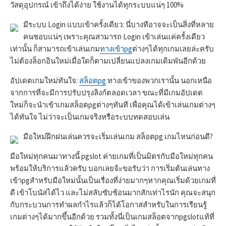
วัสดุอุปกรณ์ เข้าถึงได้ง่าย ใช้งานได้ทุกระบบแน่ๆ 100%
มีระบบ Login แบบเข้าครั้งเดียว: นี่บางทีอาจจะเป็นสิ่งที่หลาย
คนชอบแน่ๆ เพราะคุณสามารถ Login เข้าเล่นแค่ครั้งเดียว
เท่านั้น ก็สามารถเข้าเล่นเกม
ทางเข้าpg
ต่างๆได้ทุกเกมเลยล่ะครับ
ไม่ต้องล็อกอินใหม่เมื่อใดก็ตามเปลี่ยนแปลงเกมเดิมพันอีกด้วย
อัปเดตเกมใหม่ทันใจ:
สล็อตpg
ทางเข้าของพวกเรานั้น นอกเหนือ
จากการที่จะมีการปรับปรุงลิงก์ตลอดเวลา ขณะที่มีเกมอัปเดต
ใหม่ก็จะนำเข้าเกมสล็อตpgต่างๆทันที เพื่อคุณได้เข้าเล่นเกมต่างๆ
ได้ทันใจ ไม่ว่าจะเป็นเกมจริงหรือระบบทดสอบเล่น
มือใหม่ฝึกฝนเล่นควรจะเริ่มเล่นเกม สล็อตpg เกมไหนก่อนดี?
มือใหม่ทุกคนมาทางนี้ pgslot ค่ายเกมที่เป็นมิตรกับมือใหม่ทุกคน
พร้อมให้บริการแล้วครับ บอกเลยจ้ะขอรับว่า การเริ่มต้นเล่นทาง
เข้าpgสำหรับมือใหม่นั้นเป็นเรื่องที่ง่ายมากๆหากคุณเริ่มด้วยเกมที่
ดี เข้าโบนัสได้ไว และไม่สลับซับซ้อนมากสักเท่าไรนัก คุณจะสนุก
กับกระบวนการทำผลกำไรแล้วก็ได้โอกาสสำหรับในการเรียนรู้
เกมต่างๆได้มากขึ้นอีกด้วย รวมทั้งนี่เป็นเกมสล็อตจากpgslotแท้ที่