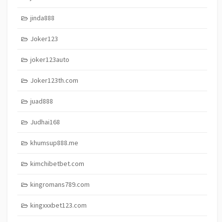
jinda888
Joker123
joker123auto
Joker123th.com
juad888
Judhai168
khumsup888.me
kimchibetbet.com
kingromans789.com
kingxxxbet123.com