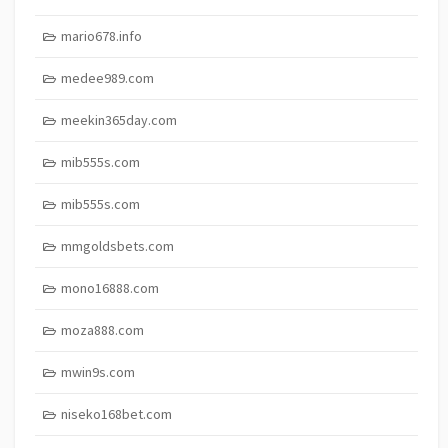
mario678.info
medee989.com
meekin365day.com
mib555s.com
mib555s.com
mmgoldsbets.com
mono16888.com
moza888.com
mwin9s.com
niseko168bet.com