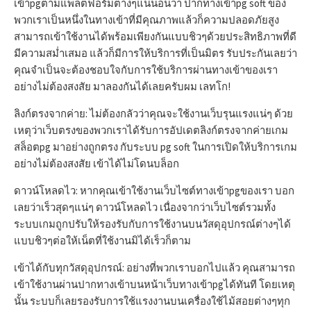
เข้าpgตามแพลตฟอร์มต่างๆแน่นอนว่า ปากทางเข้าpg soft ของ
พวกเราเป็นหนึ่งในทางเข้าที่มีคุณภาพแล้วก็ความปลอดภัยสูง
สามารถเข้าใช้งานได้พร้อมเพียงกันแบบชิวๆด้วยประสิทธิภาพที่ดี
มีความสม่ำเสมอ แล้วก็มีการให้บริการที่เป็นมิตร รับประกันเลยว่า
คุณจำเป็นจะต้องชอบใจกับการใช้บริการผ่านทางเข้าของเรา
อย่างไม่ต้องสงสัย มาลองกันได้เลยครับผม เลทโก!
ลิงก์ตรงจากค่าย: ไม่ต้องกลัวว่าคุณจะใช้งานเว็บรุนแรงแน่ๆ ด้วย
เหตุว่าเว็บตรงของพวกเราได้รับการอัปเดตลิงก์ตรงจากค่ายเกม
สล็อตpg มาอย่างถูกตรง กับระบบ pg soft ในการเปิดให้บริการเกม
อย่างไม่ต้องสงสัย เข้าได้ไม่โดนบล็อก
ดาวน์โหลดไว: หากคุณเข้าใช้งานเว็บไซต์ทางเข้าpgของเรา บอก
เลยว่าเร็วสุดๆแน่ๆ ดาวน์โหลดไว เนื่องจากว่าเว็บไซต์รวมทั้ง
ระบบเกมถูกปรับให้รองรับกับการใช้งานบนวัสดุอุปกรณ์ต่างๆได้
แบบชิวๆต่อให้เน็ตที่ใช้งานมิได้เร็วก็ตาม
เข้าได้กับทุกวัสดุอุปกรณ์: อย่างที่พวกเราบอกไปแล้ว คุณสามารถ
เข้าใช้งานผ่านปากทางเข้าบนหน้าเว็บทางเข้าpgได้ทันที โดยเหตุ
นั้น ระบบก็เลยรองรับการใช้แรงงานบนเครื่องใช้ไม้สอยต่างๆทุก