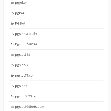
pgjoker
pgk44
PGSlot
pgslot ทางเข้า
Pgslot เว็บตรง
pgslot168
pgslot77
pgslot77.com
pgslot99
pgslot9999.co
pgslot999bets.com