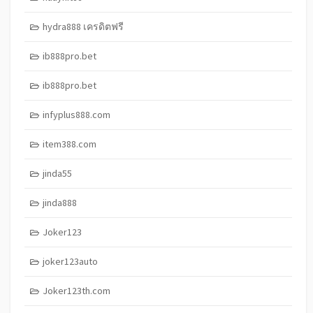
hydra888 เครดิตฟรี
ib888pro.bet
ib888pro.bet
infyplus888.com
item388.com
jinda55
jinda888
Joker123
joker123auto
Joker123th.com