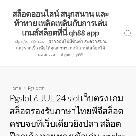
Skip
to
สล็อตออนไลน์ สนุกสนาน และ
content
ท้าทาย เพลิดเพลินกับการเล่น
เกมส์สล็อตที่นี่ qh88 app
Sear
https://qh88vn.com ฝากถอนไม่มีขั้นต่ำ สะดวกสบาย
Togg
และรวดเร็ว เพื่อให้คุณสามารถเล่นเกมส์สล็อตได้
ตลอดเวลา tại game qh88
Home
>
Pgslotth
Pgslot 6 JUL 24 slotเว็บตรง เกม
สล็อตรองรับภาษาไทยพีจีสล็อต
ครบจบที่เว็บเดียวยิงปลา สล็อต