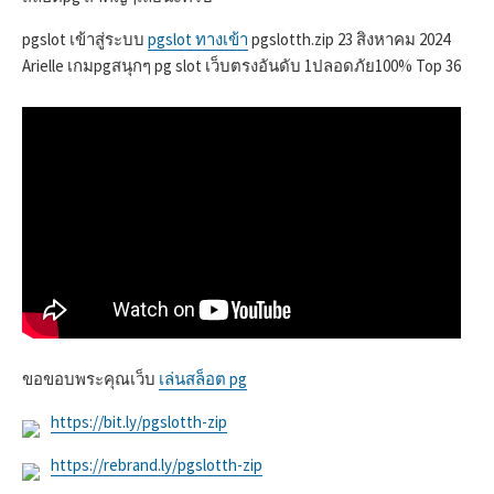
pgslot เข้าสู่ระบบ
pgslot ทางเข้า
pgslotth.zip 23 สิงหาคม 2024
Arielle เกมpgสนุกๆ pg slot เว็บตรงอันดับ 1ปลอดภัย100% Top 36
ขอขอบพระคุณเว็บ
เล่นสล็อต pg
https://bit.ly/pgslotth-zip
https://rebrand.ly/pgslotth-zip