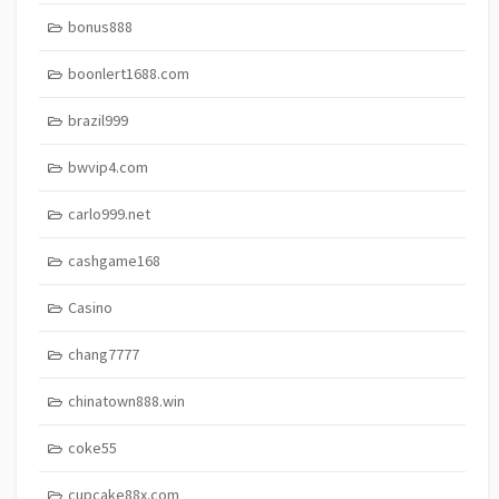
bonus888
boonlert1688.com
brazil999
bwvip4.com
carlo999.net
cashgame168
Casino
chang7777
chinatown888.win
coke55
cupcake88x.com