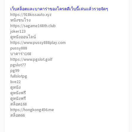
เว็บสล็อตและบาคาร่าของโครตดีเว็บนี้เล่นแล้วรวยจัดๆ
https://918kissauto.xyz
หนังชนโรง
https://sagame168th.club
joker123
ดูหนังออนไลน์
https://www.pussy888play.com
pussy888
บาคาร่า168
https://www.pgslot.golf
pgslot77
pg99
fullslotpg
live22
ดูหนัง
ดูหนังฟรี
ดูหนังฟรี
สล็อต168
https://hongkong456.me
สล็อต66