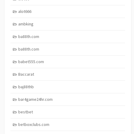
alot666
ambking
ba88th.com
ba88th.com
babet555.com
Baccarat
baj88thb
bar4game24hr.com
bestbet
betboxclubs.com