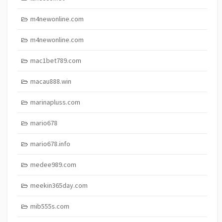
m4newonline.com
m4newonline.com
mac1bet789.com
macau888.win
marinapluss.com
mario678
mario678.info
medee989.com
meekin365day.com
mib555s.com