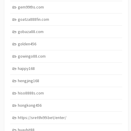
gem99ths.com
goatza888fin.com
gobaza88.com
golden456
gowingo88.com
happy168
hengjing168
hiso8888s.com
hongkong456
https://sretthi99.bet/enter/
huayhit88