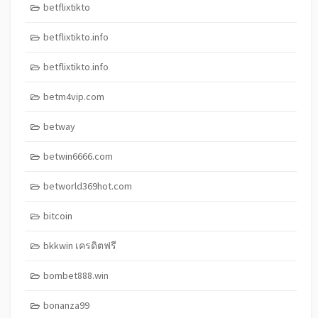
betflixtikto
betflixtikto.info
betflixtikto.info
betm4vip.com
betway
betwin6666.com
betworld369hot.com
bitcoin
bkkwin เครดิตฟรี
bombet888.win
bonanza99