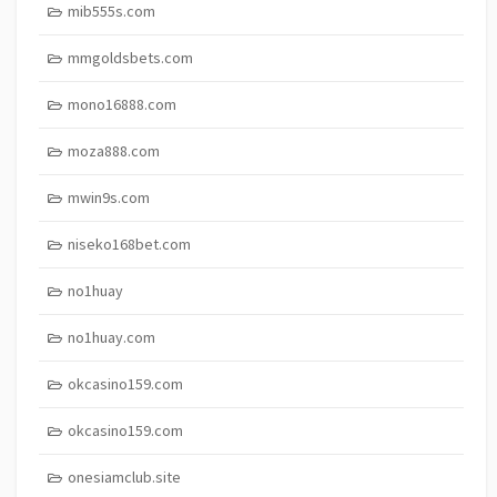
mib555s.com
mmgoldsbets.com
mono16888.com
moza888.com
mwin9s.com
niseko168bet.com
no1huay
no1huay.com
okcasino159.com
okcasino159.com
onesiamclub.site