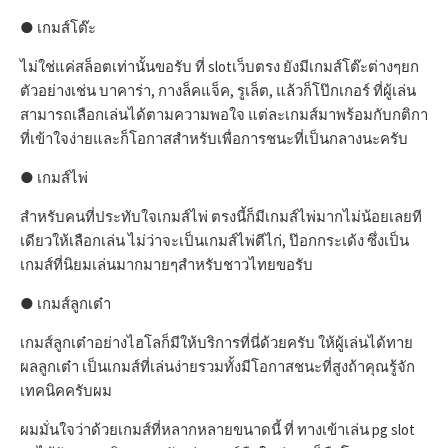
● เกมส์โต๊ะ
ไม่ใช่แค่สล็อตเท่านั้นขอรับ ที่ slotเว็บตรง ยังมีเกมส์โต๊ะต่างๆยก
ตัวอย่างเช่น บาคาร่า, กางล็คแจ็ค, รูเล็ต, แล้วก็โป๊กเกอร์ ที่ผู้เล่น
สามารถเลือกเล่นได้ตามความพอใจ แต่ละเกมส์มาพร้อมกับกติกา
ที่เข้าใจง่ายและก็โอกาสสำหรับเพื่อการชนะที่เป็นกลางนะครับ
● เกมส์ไพ่
สำหรับคนที่ประทับใจเกมส์ไพ่ ตรงนี้ก็มีเกมส์ไพ่มากไม่น้อยเลยที
เดียวให้เลือกเล่น ไม่ว่าจะเป็นเกมส์ไพ่ตีไก่, ป๊อกกระเด้ง ซึ่งเป็น
เกมส์ที่นิยมเล่นมากมายๆสำหรับชาวไทยขอรับ
● เกมส์ลูกเต๋า
เกมส์ลูกเต๋าอย่างไฮโลก็มีให้บริการที่นี่ด้วยครับ ให้ผู้เล่นได้ทาย
ผลลูกเต๋า เป็นเกมส์ที่เล่นง่ายรวมทั้งมีโอกาสชนะที่สูงถ้าคุณรู้จัก
เทคนิคครับผม
ผมมั่นใจว่าด้วยเกมส์ที่หลากหลายขนาดนี้ ที่ ทางเข้าเล่น pg slot