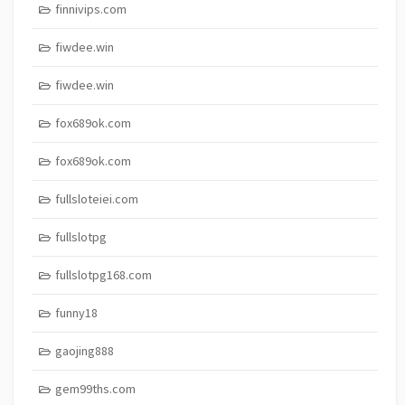
finnivips.com
fiwdee.win
fiwdee.win
fox689ok.com
fox689ok.com
fullsloteiei.com
fullslotpg
fullslotpg168.com
funny18
gaojing888
gem99ths.com