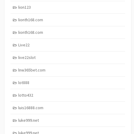
lion123
lionth168.com
lionth168.com
Live22
live22slot
lnw365bet.com
lot888
lotto432
luis16888.com
luke999.net
luke999.net