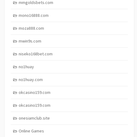
mmgoldsbets.com
mono16888.com
moza888.com
mwin9s.com
niseko168bet.com
no1huay
no1huay.com
okcasino159.com
okcasino159.com
onesiamclub.site
Online Games