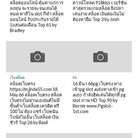
สล็อตออนไลน์ คุ้มค่าแก่การ
ดาวน์โหลด 918kiss เวอร์ชั่น
ลงทุน จะรวยจะจนเล่นได้
ล่าสุดรวมเกมสล็อต ยิงปลา
หมด คาสิโน slot กีฬา สล็อต
เล่นง่าย สล็อต เงินต่อเงินไม่
ออนไลน์ รับประกันรายได้
ต้องหายืม Top 3 by Josh
1แสนต่อเดือน Top 61 by
Bradley
เว็บสล็อต
PG
สล็อตเว็บตรง
16 มีนา 66pg เว็บตรง ทาง
https://m.jinda55.com 18
เข้าpg slot autoทางเข้า pg
May 66 สล็อตเว็บตรง สล็อต
auto กำลังฮิตเล่นได้ทุกที่ pg
เว็บตรงไม่ผ่านเอเย่นต์ไม่มี
slot ภาพ HD Top 90 by
ขั้นต่ำเว็บสล็อต เครดิต ฟรี
Bernie www.Pgslot-
100 ไม่ ต้อง แชร์ เว็บพนัน
1st.com
โบนัสไม่อั้น เว็บสล็อต เงิน
ชัวร์ Top 26 by Basil