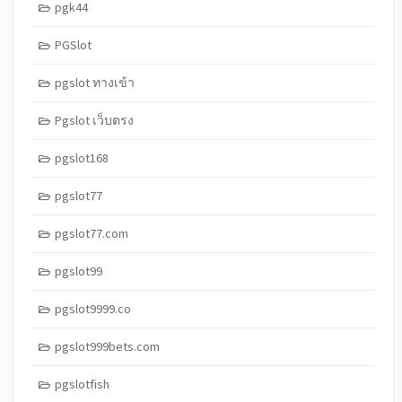
pgk44
PGSlot
pgslot ทางเข้า
Pgslot เว็บตรง
pgslot168
pgslot77
pgslot77.com
pgslot99
pgslot9999.co
pgslot999bets.com
pgslotfish