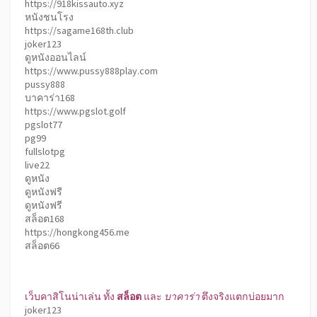
https://918kissauto.xyz
หนังชนโรง
https://sagame168th.club
joker123
ดูหนังออนไลน์
https://www.pussy888play.com
pussy888
บาคาร่า168
https://www.pgslot.golf
pgslot77
pg99
fullslotpg
live22
ดูหนัง
ดูหนังฟรี
ดูหนังฟรี
สล็อต168
https://hongkong456.me
สล็อต66
เว็บคาสิโนน่าเล่น ทั้ง
สล็อต
และ
บาคาร่า
ตึงจริงแตกบ่อยมาก
joker123