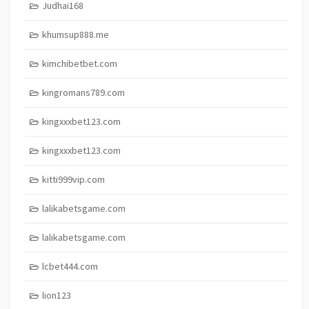
Judhai168
khumsup888.me
kimchibetbet.com
kingromans789.com
kingxxxbet123.com
kingxxxbet123.com
kitti999vip.com
lalikabetsgame.com
lalikabetsgame.com
lcbet444.com
lion123