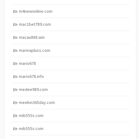
m4newonline.com
mac1bet789.com
macau888.win
marinapluss.com
mario678
mario678.info
medee989.com
meekin365day.com
mib555s.com
mib555s.com