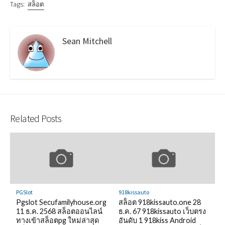
Tags:
สล็อต
Sean Mitchell
Related Posts
PGSlot
918kissauto
Pgslot Secufamilyhouse.org
สล็อต 918kissauto.one 28
11 ธ.ค. 2568 สล็อตออนไลน์
ธ.ค. 67 918kissauto เว็บตรง
ทางเข้าสล็อตpg ใหม่ล่าสุด
อันดับ 1 918kiss Android