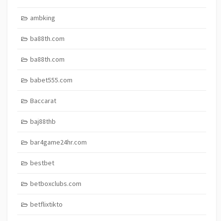
ambking
ba88th.com
ba88th.com
babet555.com
Baccarat
baj88thb
bar4game24hr.com
bestbet
betboxclubs.com
betflixtikto