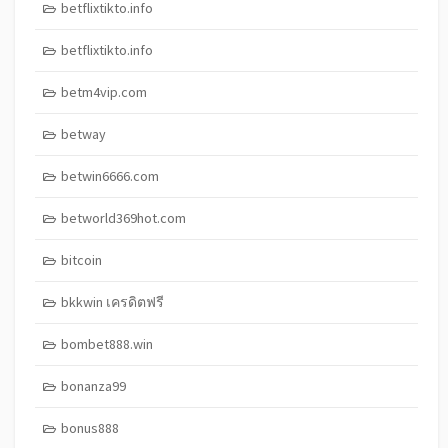
betflixtikto.info
betflixtikto.info
betm4vip.com
betway
betwin6666.com
betworld369hot.com
bitcoin
bkkwin เครดิตฟรี
bombet888.win
bonanza99
bonus888