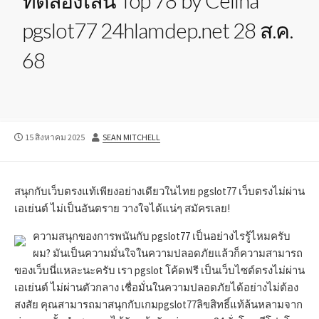
ทดลองเล่น Top 78 by Celina
pgslot77 24hlamdep.net 28 ส.ค.
68
PUBLISHED
AUTHOR
15 สิงหาคม 2025
SEAN MITCHELL
DATE
สนุกกับเว็บตรงแท้เพียงอย่างเดียวในไทย pgslot77 เว็บตรงไม่ผ่าน
เอเย่นต์ ไม่เป็นอันตราย วางใจได้แน่ๆ สมัครเลย!
ความสนุกของการพนันกับ pgslot77 เป็นอย่างไรรู้ไหมครับ
ผม? มันเป็นความมั่นใจในความปลอดภัยแล้วก็ความสามารถ
ของเว็บนี่แหละนะครับ เรา pgslot โค้ดฟรี เป็นเว็บไซต์ตรงไม่ผ่าน
เอเย่นต์ ไม่ผ่านตัวกลาง เชื่อมั่นในความปลอดภัยได้อย่างไม่ต้อง
สงสัย คุณสามารถมาสนุกกับเกมpgslot77ลิขสิทธิ์แท้ล้นหลามจาก