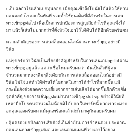
• เก็บผลกำไรแล้วแยกทุนออก: เมื่อคุณเข้าถึงโบนัสได้แล้ว ให้ท่าน
ถอนผลกำไรออกในทันที รวมทั้งใช้ทุนเดิมที่มีสำหรับในการเล่น
ทางเข้าpgต่อไป เพื่อเป็นการปกป้องการสูญเสียกำไรที่คุณเพิ่งได้
มา แล้วก็เล่นไม่มากกว่าที่ตั้งหัวใจเอาไว้ได้ดิบได้ดีอีกด้วยครับผม
ความสำคัญของการเล่นสล็อตออนไลน์ผ่าน ทางเข้าpg อย่างมี
วินัย
แน่ๆขอรับว่า วินัยเป็นเรื่องสำคัญสำหรับในการเล่นเกมpgslotผ่าน
ทางเข้าpg อยู่แล้ว แต่ว่าเชื่อไหมครับผมว่า มันเป็นสิ่งที่ผู้คน
จำนวนมากหลงๆลืมๆสิ่งเดียวกัน การเล่นสล็อตออนไลน์อย่างมี
วินัย ไม่ใช่แค่ทำให้ท่านได้โอกาสในการได้กำไรที่มากขึ้น แม้
กระนั้นยังช่วยลดความเสี่ยงจากการเล่นเสียได้มากขึ้นอีกด้วย ซึ่ง
จุดสำคัญของการเล่นpgslotผ่านทางเข้าpg slot vip อย่างมีวินัยที่
เหล่ามือโปรคนจำนวนไม่น้อยมิได้บอก ในพาร์ทนี้ พวกเราจะมาบ
อกคุณเองครับผม แม้คุณพร้อมแล้วล่ะก็ มาดูกันเลยครับผม
• คุ้มครองปกป้องการเสียตังค์เกินจำเป็น: การกำหนดงบประมาณ
ก่อนเล่นทางเข้าpgเสมอ และเล่นตามแผนที่วางเอาไว้อย่าง