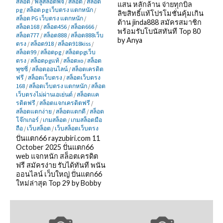
สล็อต
/
ฟลูสล็อตพีจี
/
สล็อต
/
สล็อต
แสน หลักล้าน จ่ายทุกบิล
pg
/
สล็อต pg เว็บตรง แตกหนัก
/
ลิขสิทธิ์แท้โปรโมชั่นคุ้มเกิน
สล็อต PG เว็บตรง แตกหนัก
/
ต้าน jinda888 สมัครสมาชิก
สล็อต168
/
สล็อต456
/
สล็อต666
/
พร้อมรับโบนัสทันที Top 80
สล็อต777
/
สล็อต888
/
สล็อต888เว็บ
by Anya
ตรง
/
สล็อต918
/
สล็อต918kiss
/
สล็อต99
/
สล็อตpg
/
สล็อตpgเว็บ
ตรง
/
สล็อตpgแท้
/
สล็อตxo
/
สล็อต
พุซซี่
/
สล็อตออนไลน์
/
สล็อตเครดิต
ฟรี
/
สล็อตเว็บตรง
/
สล็อตเว็บตรง
168
/
สล็อตเว็บตรง แตกหนัก
/
สล็อต
เว็บตรงไม่ผ่านเอเย่นต์
/
สล็อตเเค
รดิตฟรี
/
สล็อตแจกเครดิตฟรี
/
สล็อตแตกง่าย
/
สล็อตแตกดี
/
สล็อต
โจ๊กเกอร์
/
เกมสล็อต
/
เกมสล็อตมือ
ถือ
/
เว็บสล็อต
/
เว็บสล็อตเว็บตรง
ปั่นแตก66 rayzubiri.com 11
October 2025 ปั่นแตก66
web แจกหนัก สล็อตเครดิต
ฟรี สมัครง่าย รับได้ทันที พนัน
ออนไลน์ เว็บใหญ่ ปั่นแตก66
ใหม่ล่าสุด Top 29 by Bobby