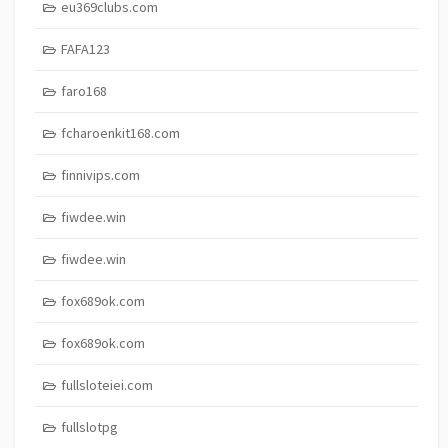
eu369clubs.com
FAFA123
faro168
fcharoenkit168.com
finnivips.com
fiwdee.win
fiwdee.win
fox689ok.com
fox689ok.com
fullsloteiei.com
fullslotpg