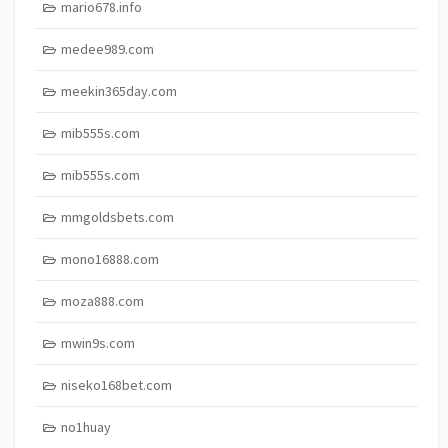
mario678.info
medee989.com
meekin365day.com
mib555s.com
mib555s.com
mmgoldsbets.com
mono16888.com
moza888.com
mwin9s.com
niseko168bet.com
no1huay