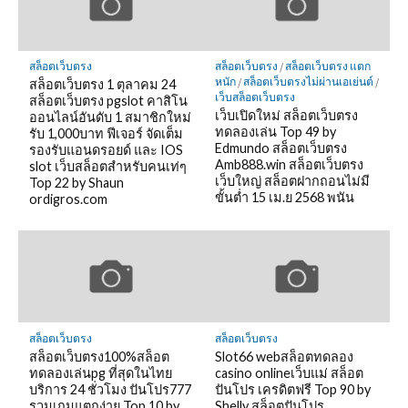
สล็อตเว็บตรง
สล็อตเว็บตรง
/
สล็อตเว็บตรง แตก
หนัก
/
สล็อตเว็บตรงไม่ผ่านเอเย่นต์
/
สล็อตเว็บตรง 1 ตุลาคม 24
เว็บสล็อตเว็บตรง
สล็อตเว็บตรง pgslot คาสิโน
เว็บเปิดใหม่ สล็อตเว็บตรง
ออนไลน์อันดับ 1 สมาชิกใหม่
ทดลองเล่น Top 49 by
รับ 1,000บาท ฟีเจอร์ จัดเต็ม
Edmundo สล็อตเว็บตรง
รองรับแอนดรอยด์ และ IOS
Amb888.win สล็อตเว็บตรง
slot เว็บสล็อตสำหรับคนเท่ๆ
เว็บใหญ่ สล็อตฝากถอนไม่มี
Top 22 by Shaun
ขั้นต่ำ 15 เม.ย 2568 พนัน
ordigros.com
สล็อตเว็บตรง
สล็อตเว็บตรง
สล็อตเว็บตรง100%สล็อต
Slot66 webสล็อตทดลอง
ทดลองเล่นpg ที่สุดในไทย
casino onlineเว็บแม่ สล็อต
บริการ 24 ชั่วโมง ปันโปร777
ปันโปร เครดิตฟรี Top 90 by
รวมเกมแตกง่าย Top 10 by
Shelly สล็อตปันโปร