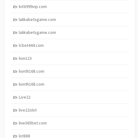
kitti999vip.com
lalikabetsgame.com
lalikabetsgame.com
lcbet444.com
lion123
lionth168.com
lionth168.com
Live22
live22slot
lnw365bet.com
lot888