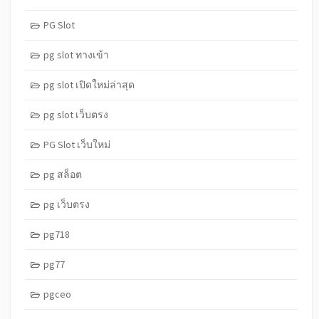
PG Slot
pg slot ทางเข้า
pg slot เปิดใหม่ล่าสุด
pg slot เว็บตรง
PG Slot เว็บใหม่
pg สล็อต
pg เว็บตรง
pg718
pg77
pgceo