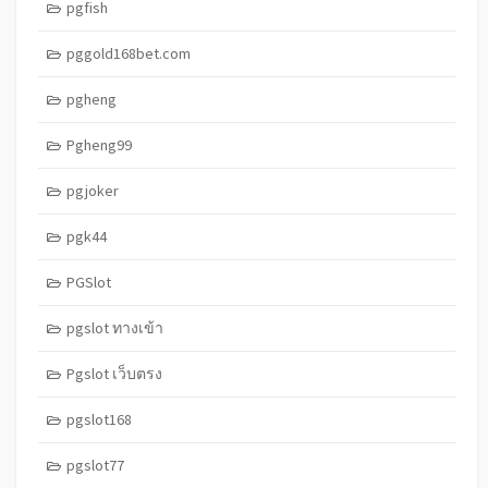
pgfish
pggold168bet.com
pgheng
Pgheng99
pgjoker
pgk44
PGSlot
pgslot ทางเข้า
Pgslot เว็บตรง
pgslot168
pgslot77