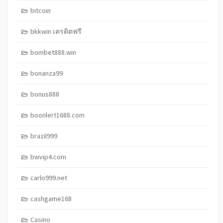
bitcoin
bkkwin เครดิตฟรี
bombet888.win
bonanza99
bonus888
boonlert1688.com
brazil999
bwvip4.com
carlo999.net
cashgame168
Casino