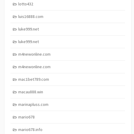
lotto432
luis16888.com
luke999.net
luke999.net
m4newonline.com
m4newonline.com
mac1bet789.com
macau888.win
marinapluss.com
mario678
mario678.info