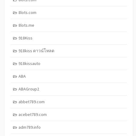
8lots.com
8lots.me
918Kiss
918kiss ดาวน์โหลด
918kissauto
ABA
ABAGroup2
abbet789.com
acebet789.com
adm789.info