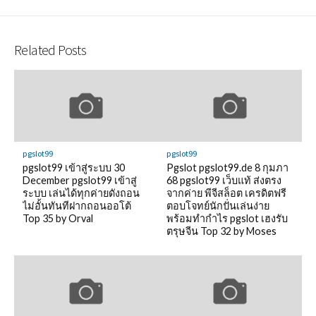
Related Posts
pgslot99
pgslot99
pgslot99 เข้าสู่ระบบ 30
Pgslot pgslot99.de 8 กุมภา
December pgslot99 เข้าสู่
68 pgslot99 เว็บแท้ ส่งตรง
ระบบ เล่นได้ทุกค่ายดังถอน
จากค่าย พีจีสล็อต เครดิตฟรี
ไม่อั้นทันทีฝากถอนออโต้
ตอบโจทย์นักปั่นเล่นง่าย
Top 35 by Orval
พร้อมทำกำไร pgslot เฮงรับ
ตรุษจีน Top 32 by Moses