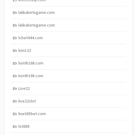
lalikabetsgame.com
lalikabetsgame.com
lcbet444.com
lion123
lionth168.com
lionth168.com
Live22
live22slot
lnw365bet.com
lot888