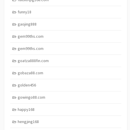
funny18
gaojing888
gem99ths.com
gem99ths.com
goatza888fin.com
gobaza88.com
golden456
gowingo88.com
happy168
hengjing168