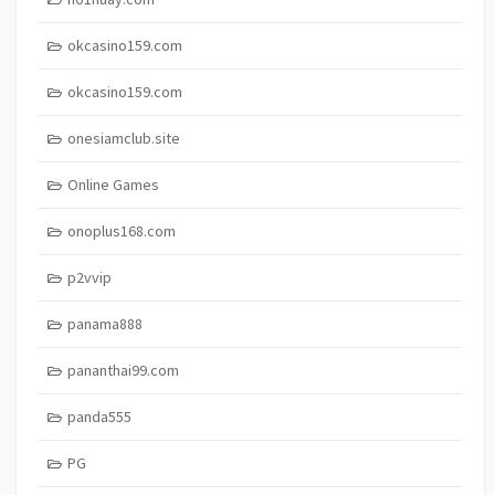
okcasino159.com
okcasino159.com
onesiamclub.site
Online Games
onoplus168.com
p2vvip
panama888
pananthai99.com
panda555
PG