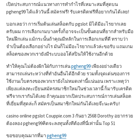
เปิดประสบการณ์แนวทางการทำกำไรที่เหมาะสมที่สุดบน
pgheng99 ได้แล้ววันนี้ สมัครฟรี! รับเครดิตฟรีที่อยากกันได้เลย!
บอกเลยว่า การเริ่มต้นเล่นสล็อตกับ pgslot มิได้มีอะไรยากเลย
ครับผม การเลือกเกมบางครั้งก็อาจจะเป็นขั้นตอนที่ยากสำหรับมือ
ใหม่ฝึกเล่น แม้กระนั้นถ้าคุณมีหลักในการเลือกเกมที่ดี ทราบว่า
จำเป็นต้องเลือกอย่างไร มันก็ไม่มีอะไรยากแล้วล่ะขอรับ แถมเกม
สล็อตของพวกเรายังมีระบบออโต้สปินให้ใช้งานอีกด้วย
ทำให้คุณไม่ต้องฝักใฝ่กับการเล่น
pgheng99
เพียงอย่างเดียว
สามารถเล่นระหว่างที่ทำอันอื่นได้อีกด้วย รวมทั้งจุดเด่นของการ
ใช้งานเว็บตรงของพวกเรายังไม่หมดเท่านี้แน่นอน เพราะเหตุว่า
เพียงแค่ลงทะเบียนสมัครสมาชิกใหม่ในช่วงเวลานี้ ก็มารับเครดิต
ฟรีจากเรากันได้เลย ถ้าคุณอยากเปิดประสบการณ์การเล่นสล็อต
ที่เยี่ยมที่สุดล่ะก็ สมัครเป็นสมาชิกใหม่กันได้เลยจ๊ะนะครับ!
casino online pgslot Couppie.com 3 กันยา 2568 Dorothy อยากรวย
ต้องลอง pgheng99คิดจะลงทุนทั้งทีต้องที่นี่เท่านั้น Top 51
ขอขอบคุณมากที่มา
pgheng99