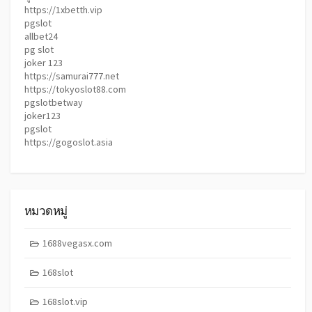
https://1xbetth.vip
pgslot
allbet24
pg slot
joker 123
https://samurai777.net
https://tokyoslot88.com
pgslotbetway
joker123
pgslot
https://gogoslot.asia
หมวดหมู่
1688vegasx.com
168slot
168slot.vip