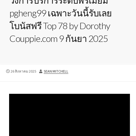
วงการบริการระดับพรีเมี่ยม
pgheng99 เฉพาะวันนี้รับเลย
โบนัสฟรี Top 78 by Dorothy
Couppie.com 9 กันยา 2025
PUBLISHED
AUTHOR
26 สิงหาคม 2025
SEAN MITCHELL
DATE