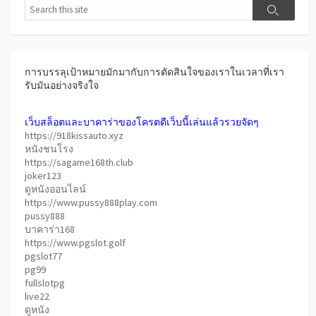
Search
Search
การบรรลุเป้าหมายมักมากับการตัดสินใจของเราในเวลาที่เรา
รับมันอย่างจริงใจ
เว็บสล็อตและบาคาร่าของโครตดีเว็บนี้เล่นแล้วรวยจัดๆ
https://918kissauto.xyz
หนังชนโรง
https://sagame168th.club
joker123
ดูหนังออนไลน์
https://www.pussy888play.com
pussy888
บาคาร่า168
https://www.pgslot.golf
pgslot77
pg99
fullslotpg
live22
ดูหนัง