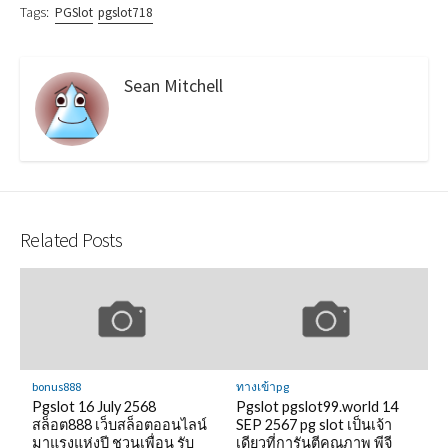
Tags:
PGSlot
pgslot718
Sean Mitchell
Related Posts
bonus888
ทางเข้าpg
Pgslot 16 July 2568
Pgslot pgslot99.world 14
สล็อต888 เว็บสล็อตออนไลน์
SEP 2567 pg slot เป็นเจ้า
มาแรงแห่งปี ชวนเพื่อน รับ
เดียวที่การันตีคุณภาพ พีจี