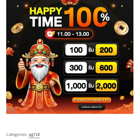
Categories:
pg718