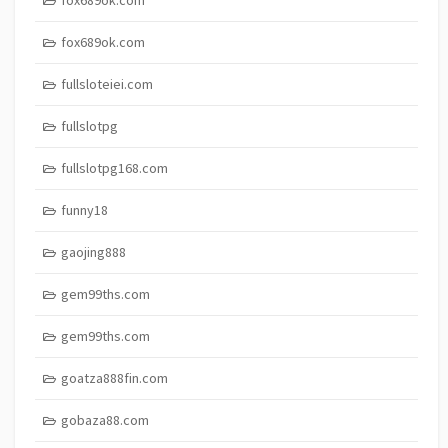
fox689ok.com
fullsloteiei.com
fullslotpg
fullslotpg168.com
funny18
gaojing888
gem99ths.com
gem99ths.com
goatza888fin.com
gobaza88.com