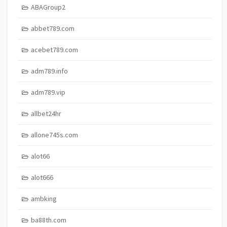
ABAGroup2
abbet789.com
acebet789.com
adm789.info
adm789.vip
allbet24hr
allone745s.com
alot66
alot666
ambking
ba88th.com