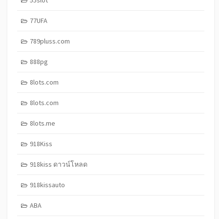
77UFA
789pluss.com
888pg
8lots.com
8lots.com
8lots.me
918Kiss
918kiss ดาวน์โหลด
918kissauto
ABA