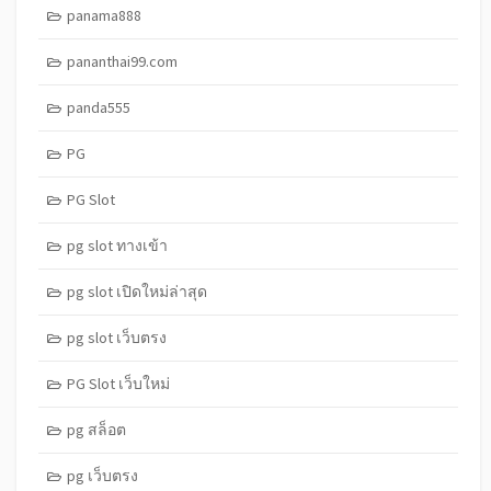
panama888
pananthai99.com
panda555
PG
PG Slot
pg slot ทางเข้า
pg slot เปิดใหม่ล่าสุด
pg slot เว็บตรง
PG Slot เว็บใหม่
pg สล็อต
pg เว็บตรง