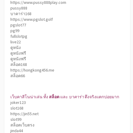
https://www.pussy888play.com
pussy888
บาคาร่า168
https://www.pgslot.golf
pgslot77
pg99
fullslotpg
live22
ดูหนัง
ดูหนังฟรี
ดูหนังฟรี
สล็อต168
https://hongkong456.me
สล็อต66
เว็บคาสิโนน่าเล่น ทั้ง
สล็อต
และ
บาคาร่า
ตึงจริงแตกบ่อยมาก
joker123
slot168
https://jin55.net
slot99
สล็อตเว็บตรง
jinda44