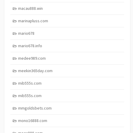
macau888.win
marinapluss.com
mario678
mario678.info
medee989.com
meekin365day.com
mib555s.com
mib555s.com
mmgoldsbets.com
mono16888.com
moza888.com