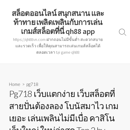
Skip
to
สล็อตออนไลน์ สนุกสนาน และ
content
ท้าทาย เพลิดเพลินกับการเล่น
เกมส์สล็อตที่นี่ qh88 app
Sear
https://qh88vn.com ฝากถอนไม่มีขั้นต่ำ สะดวกสบาย
Togg
และรวดเร็ว เพื่อให้คุณสามารถเล่นเกมส์สล็อตได้
ตลอดเวลา tại game qh88
Home
>
pg718
Pg718 เว็บแตกง่าย เว็บสล็อตที่
สายปั่นต้องลอง โบนัสมาไว เกม
เยอะ เล่นเพลินไม่มีเบื่อ คาสิโน