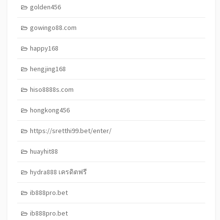
golden456
gowingo88.com
happy168
hengjing168
hiso8888s.com
hongkong456
https://sretthi99.bet/enter/
huayhit88
hydra888 เครดิตฟรี
ib888pro.bet
ib888pro.bet