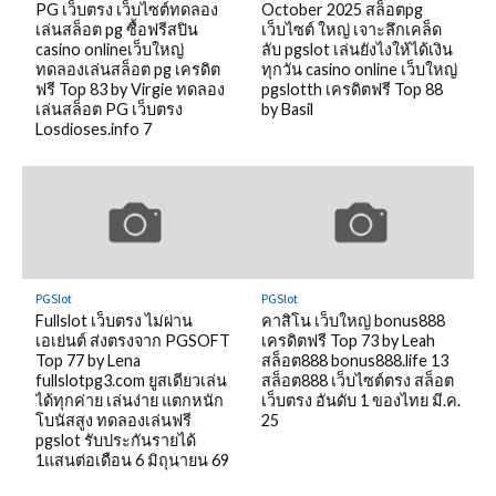
PG เว็บตรง เว็บไซต์ทดลอง
October 2025 สล็อตpg
เล่นสล็อต pg ซื้อฟรีสปิน
เว็บไซต์ ใหญ่ เจาะลึกเคล็ด
casino onlineเว็บใหญ่
ลับ pgslot เล่นยังไงให้ได้เงิน
ทดลองเล่นสล็อต pg เครดิต
ทุกวัน casino online เว็บใหญ่
ฟรี Top 83 by Virgie ทดลอง
pgslotth เครดิตฟรี Top 88
เล่นสล็อต PG เว็บตรง
by Basil
Losdioses.info 7
PGSlot
PGSlot
Fullslot เว็บตรง ไม่ผ่าน
คาสิโน เว็บใหญ่ bonus888
เอเย่นต์ ส่งตรงจาก PGSOFT
เครดิตฟรี Top 73 by Leah
Top 77 by Lena
สล็อต888 bonus888.life 13
fullslotpg3.com ยูสเดียวเล่น
สล็อต888 เว็บไซต์ตรง สล็อต
ได้ทุกค่าย เล่นง่าย แตกหนัก
เว็บตรง อันดับ 1 ของไทย มี.ค.
โบนัสสูง ทดลองเล่นฟรี
25
pgslot รับประกันรายได้
1แสนต่อเดือน 6 มิถุนายน 69