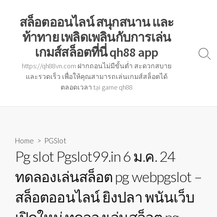
Skip
to
สล็อตออนไลน์ สนุกสนาน และ
content
ท้าทาย เพลิดเพลินกับการเล่น
เกมส์สล็อตที่นี่ qh88 app
Sear
https://qh88vn.com ฝากถอนไม่มีขั้นต่ำ สะดวกสบาย
Togg
และรวดเร็ว เพื่อให้คุณสามารถเล่นเกมส์สล็อตได้
ตลอดเวลา tại game qh88
Home
>
PGSlot
Pg slot Pgslot99.in 6 ม.ค. 24
ทดลองเล่นสล็อต pg webpgslot –
สล็อตออนไลน์ ยิงปลา พนันเว็บ