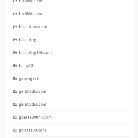
fox689ok.com
fox689ok.com
fullsloteiei.com
fullslotpg
fullslotpg168.com
funny18
gaojing888
gem99ths.com
gem99ths.com
goatza888fin.com
gobaza88.com