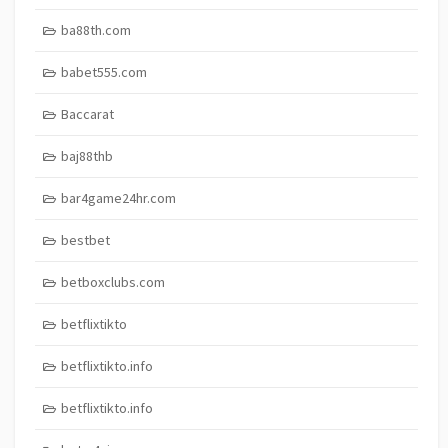
ba88th.com
babet555.com
Baccarat
baj88thb
bar4game24hr.com
bestbet
betboxclubs.com
betflixtikto
betflixtikto.info
betflixtikto.info