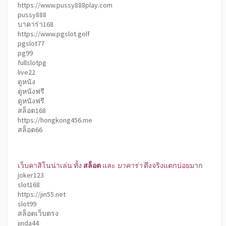
https://www.pussy888play.com
pussy888
บาคาร่า168
https://www.pgslot.golf
pgslot77
pg99
fullslotpg
live22
ดูหนัง
ดูหนังฟรี
ดูหนังฟรี
สล็อต168
https://hongkong456.me
สล็อต66
เว็บคาสิโนน่าเล่น ทั้ง
สล็อต
และ
บาคาร่า
ตึงจริงแตกบ่อยมาก
joker123
slot168
https://jin55.net
slot99
สล็อตเว็บตรง
jinda44