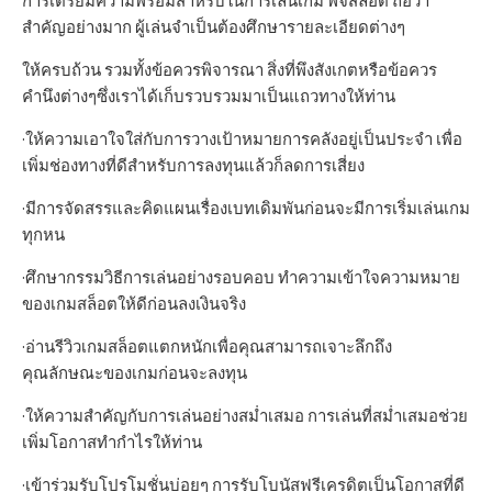
การเตรียมความพร้อมสำหรับในการเล่นเกม พีจีสล็อต ถือว่า
สำคัญอย่างมาก ผู้เล่นจำเป็นต้องศึกษารายละเอียดต่างๆ
ให้ครบถ้วน รวมทั้งข้อควรพิจารณา สิ่งที่พึงสังเกตหรือข้อควร
คำนึงต่างๆซึ่งเราได้เก็บรวบรวมมาเป็นแถวทางให้ท่าน
·ให้ความเอาใจใส่กับการวางเป้าหมายการคลังอยู่เป็นประจำ เพื่อ
เพิ่มช่องทางที่ดีสำหรับการลงทุนแล้วก็ลดการเสี่ยง
·มีการจัดสรรและคิดแผนเรื่องเบทเดิมพันก่อนจะมีการเริ่มเล่นเกม
ทุกหน
·ศึกษากรรมวิธีการเล่นอย่างรอบคอบ ทำความเข้าใจความหมาย
ของเกมสล็อตให้ดีก่อนลงเงินจริง
·อ่านรีวิวเกมสล็อตแตกหนักเพื่อคุณสามารถเจาะลึกถึง
คุณลักษณะของเกมก่อนจะลงทุน
·ให้ความสำคัญกับการเล่นอย่างสม่ำเสมอ การเล่นที่สม่ำเสมอช่วย
เพิ่มโอกาสทำกำไรให้ท่าน
·เข้าร่วมรับโปรโมชั่นบ่อยๆ การรับโบนัสฟรีเครดิตเป็นโอกาสที่ดี