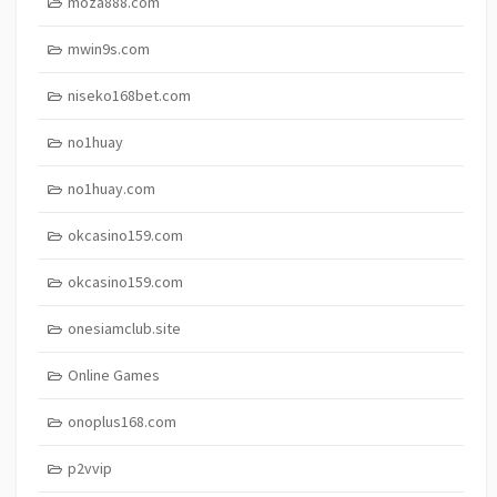
moza888.com
mwin9s.com
niseko168bet.com
no1huay
no1huay.com
okcasino159.com
okcasino159.com
onesiamclub.site
Online Games
onoplus168.com
p2vvip