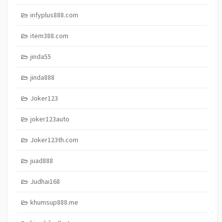
infyplus888.com
item388.com
jinda55
jinda888
Joker123
joker123auto
Joker123th.com
juad888
Judhai168
khumsup888.me