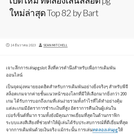
เปิดใหม่ ทดลองเล่นสล็อต pg
ใหม่ล่าสุด Top 82 by Bart
PUBLISHED
AUTHOR
14 ธันวาคม 2023
SEAN MITCHELL
DATE
เจาะลึกการเล่นpgslot สิ่งที่ควรคำนึงสำหรับเพื่อการเดิมพัน
ออนไลน์
เป็นจุดมุ่งหมายยอดฮิตสำหรับการเดิมพันอย่างยิ่งจริงๆ สำหรับพีจี
สล็อตเกมจากค่ายชั้นแนวหน้าของโลกที่มีให้เลือกมากยิ่งกว่า 200
เกม ได้รับการบอกถึงเกมที่เล่นง่ายรวมทั้งกำไรที่ได้ทำอย่างคุ้ม
แต่ละเกมมีอัตราการชำระเงินที่สูง อัตราการคืนเงินผู้เล่นใน
เปอร์เซ็นต์ที่มาก รวมทั้งยังมีคุณภาพเยี่ยมที่สุดในด้านกราฟิก
ระบบแสงสีเสียงที่ช่วยทำให้ผู้เล่นได้รับประสบการณ์ที่ดีเยี่ยมที่สุด
จากการเดิมพันด้วยเงินจริง แม้กระนั้น การเล่น
ทดลองเล่นpg
ให้