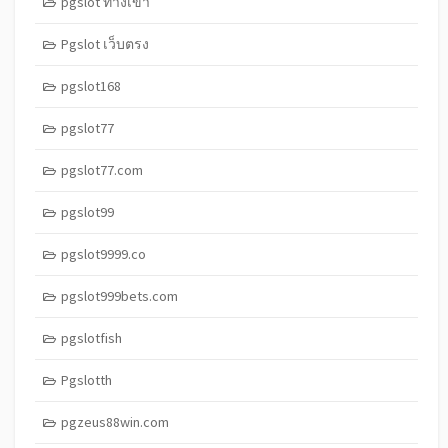
pgslot ทางเข้า
Pgslot เว็บตรง
pgslot168
pgslot77
pgslot77.com
pgslot99
pgslot9999.co
pgslot999bets.com
pgslotfish
Pgslotth
pgzeus88win.com