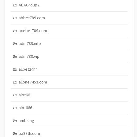
ABAGroup2
abbet789.com
acebet789.com
adm789.info
adm789.vip
allbet24hr
allone745s.com
alot66
alot666
ambking
ba88th.com