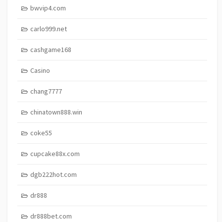
bwvip4.com
carlo999.net
cashgame168
Casino
chang7777
chinatown888.win
coke55
cupcake88x.com
dgb222hot.com
dr888
dr888bet.com