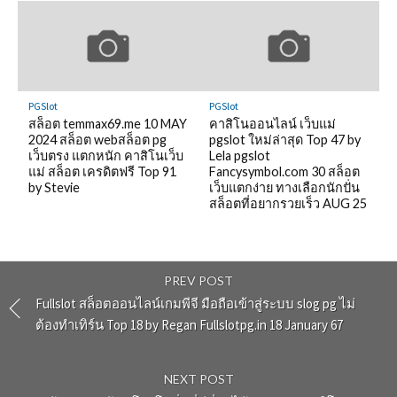
PGSlot
PGSlot
สล็อต temmax69.me 10 MAY
คาสิโนออนไลน์ เว็บแม่
2024 สล็อต webสล็อต pg
pgslot ใหม่ล่าสุด Top 47 by
เว็บตรง แตกหนัก คาสิโนเว็บ
Lela pgslot
แม่ สล็อต เครดิตฟรี Top 91
Fancysymbol.com 30 สล็อต
by Stevie
เว็บแตกง่าย ทางเลือกนักปั่น
สล็อตที่อยากรวยเร็ว AUG 25
PREV POST
Fullslot สล็อตออนไลน์เกมพีจี มือถือเข้าสู่ระบบ slog pg ไม่
ต้องทำเทิร์น Top 18 by Regan Fullslotpg.in 18 January 67
NEXT POST