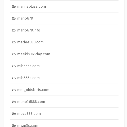
marinapluss.com
mario678
mario678.info
medee989.com
meekin365day.com
mib555s.com
mib555s.com
mmgoldsbets.com
mono16888.com
moza888.com
mwin9s.com