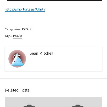
https://shorturl.asia/XUntv
Categories:
PGSlot
Tags:
PGSlot
Sean Mitchell
Related Posts