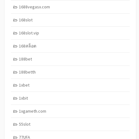
1688vegasx.com
168slot
168slot.vip
168สล็อต
188bet
188betth
1xbet
1xbit
1xgameth.com
55slot
77UFA