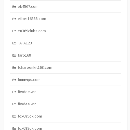
ek4567.com
etbet16888.com
eu369clubs.com
FAFA123
faro168
fcharoenkit168.com
finnivips.com
fiwdee.win
fiwdee.win
fox689ok.com
fox689ok.com