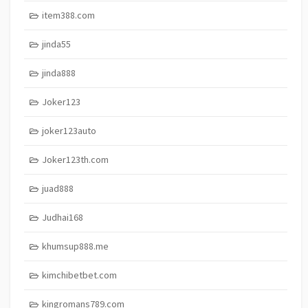
item388.com
jinda55
jinda888
Joker123
joker123auto
Joker123th.com
juad888
Judhai168
khumsup888.me
kimchibetbet.com
kingromans789.com