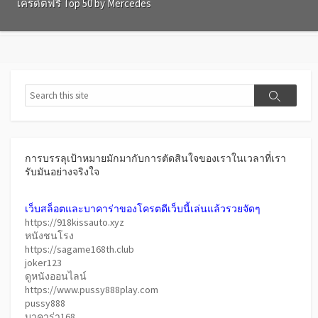
เครดิตฟรี Top 50 by Mercedes
Search
Search
การบรรลุเป้าหมายมักมากับการตัดสินใจของเราในเวลาที่เรา
รับมันอย่างจริงใจ
เว็บสล็อตและบาคาร่าของโครตดีเว็บนี้เล่นแล้วรวยจัดๆ
https://918kissauto.xyz
หนังชนโรง
https://sagame168th.club
joker123
ดูหนังออนไลน์
https://www.pussy888play.com
pussy888
บาคาร่า168