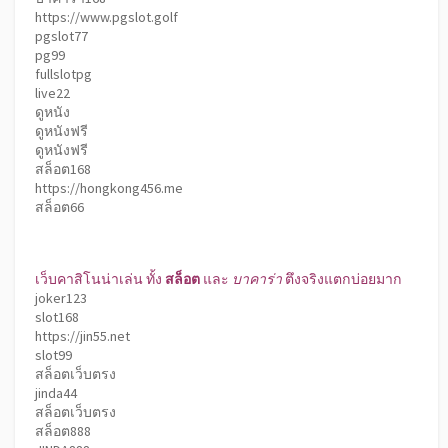
https://www.pgslot.golf
pgslot77
pg99
fullslotpg
live22
ดูหนัง
ดูหนังฟรี
ดูหนังฟรี
สล็อต168
https://hongkong456.me
สล็อต66
เว็บคาสิโนน่าเล่น ทั้ง
สล็อต
และ
บาคาร่า
ตึงจริงแตกบ่อยมาก
joker123
slot168
https://jin55.net
slot99
สล็อตเว็บตรง
jinda44
สล็อตเว็บตรง
สล็อต888