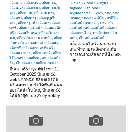
สล็อต168
/
สล็อต456
/
สล็อต666
/
PunPro777.com
/
Pussy888
/
สล็อต777
/
สล็อต888
/
สล็อต888เว็บ
sagame168th.com
/
ตรง
/
สล็อต918
/
สล็อต918kiss
/
sexybaccarat168.com
/
Slot
/
Slot
สล็อต99
/
สล็อตpg
/
สล็อตpgเว็บ
Online
/
Slotxo
/
คาสิโน
/
คาสิโน
ตรง
/
สล็อตpgแท้
/
สล็อตxo
/
สล็อต
ออนไลน์
/
บาคาร่า
/
บาคาร่า
พุซซี่
/
สล็อตออนไลน์
/
สล็อตเครดิต
ออนไลน์
/
พนันออนไลน์
/
สล็อต
/
ฟรี
/
สล็อตเว็บตรง
/
สล็อตเว็บตรง
สล็อตออนไลน์
/
เกมยิงปลา
/
เว็บ
168
/
สล็อตเว็บตรง แตกหนัก
/
สล็อต
พนัน
/
เว็บพนันออนไลน์
เว็บตรงไม่ผ่านเอเย่นต์
/
สล็อตเเค
สล็อตออนไลน์ สนุกสนาน
รดิตฟรี
/
สล็อตแจกเครดิตฟรี
/
และท้าทาย เพลิดเพลินกับ
สล็อตแตกง่าย
/
สล็อตแตกดี
/
สล็อต
การเล่นเกมส์สล็อตที่นี่ qh88
โจ๊กเกอร์
/
เกมสล็อต
/
เกมสล็อตมือ
app
ถือ
/
เว็บสล็อต
/
เว็บสล็อตเว็บตรง
ปั่นแตก66 rayzubiri.com 11
October 2025 ปั่นแตก66
web แจกหนัก สล็อตเครดิต
ฟรี สมัครง่าย รับได้ทันที พนัน
ออนไลน์ เว็บใหญ่ ปั่นแตก66
ใหม่ล่าสุด Top 29 by Bobby