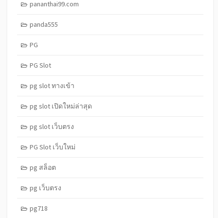
pananthai99.com
panda555
PG
PG Slot
pg slot ทางเข้า
pg slot เปิดใหม่ล่าสุด
pg slot เว็บตรง
PG Slot เว็บใหม่
pg สล็อต
pg เว็บตรง
pg718