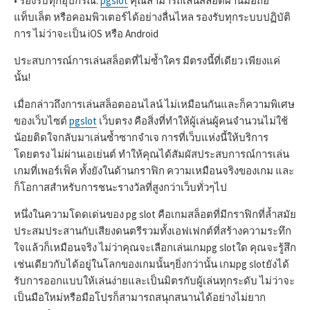
• รองรับทุกอุปกรณ์:
pgslot
คุณสามารถเล่นสล็อตผ่านมือถือ
แท็บเล็ต หรือคอมพิวเตอร์ได้อย่างลื่นไหล รองรับทุกระบบปฏิบัติ
การ ไม่ว่าจะเป็น iOS หรือ Android
ประสบการณ์การเล่นสล็อตที่ไม่ซ้ำใคร มีตรงนี้ที่เดียว เพียงแค่
นั้น!
เมื่อกล่าวถึงการเล่นสล็อตออนไลน์ ไม่เหมือนกันและก็ความพิเศษ
ของเว็บไซต์
pgslot
เว็บตรง คือสิ่งที่ทำให้ผู้เล่นผู้คนจำนวนไม่ใช้
น้อยติดใจกลับมาเล่นซ้ำซากจำเจ การที่เว็บแห่งนี้ให้บริการ
โดยตรง ไม่ผ่านเอเย่นต์ ทำให้คุณได้สัมผัสประสบการณ์การเล่น
เกมที่เพอร์เฟ็ค ทั้งยังในด้านกราฟิก ความเหมือนจริงของเกม และ
ก็โอกาสสำหรับการชนะรางวัลที่สูงกว่าเว็บทั่วๆไป
หนึ่งในความโดดเด่นของ pg slot คือเกมสล็อตที่มีกราฟิกที่ล้ำสมัย
ประสมประสานกับเสียงดนตรีรวมทั้งเอฟเฟกต์ที่สร้างความระทึก
ใจแล้วก็เหมือนจริง ไม่ว่าคุณจะเลือกเล่นเกมpg slotใด คุณจะรู้สึก
เช่นเดียวกับได้อยู่ในโลกของเกมนั้นๆยิ่งกว่านั้น เกมpg slotยังได้
รับการออกแบบให้เล่นง่ายและเป็นมิตรกับผู้เล่นทุกระดับ ไม่ว่าจะ
เป็นมือใหม่หรือมือโปรก็สามารถสนุกสนานได้อย่างไม่ยาก