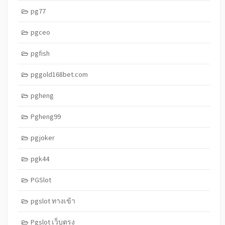
pg77
pgceo
pgfish
pggold168bet.com
pgheng
Pgheng99
pgjoker
pgk44
PGSlot
pgslot ทางเข้า
Pgslot เว็บตรง