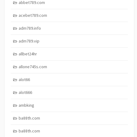
abbet789.com
acebet789.com
adm789.info
adm789.vip
allbet24hr
allone745s.com
alot66
alot666
ambking
ba88th.com
ba88th.com