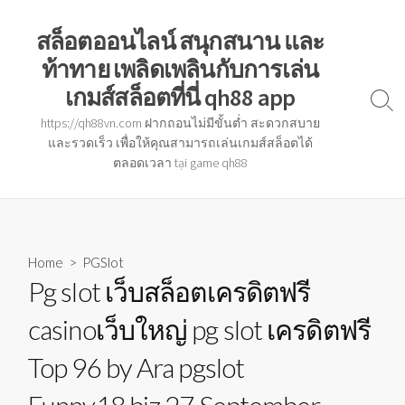
Skip
to
สล็อตออนไลน์ สนุกสนาน และ
content
ท้าทาย เพลิดเพลินกับการเล่น
เกมส์สล็อตที่นี่ qh88 app
Sear
https://qh88vn.com ฝากถอนไม่มีขั้นต่ำ สะดวกสบาย
Togg
และรวดเร็ว เพื่อให้คุณสามารถเล่นเกมส์สล็อตได้
ตลอดเวลา tại game qh88
Home
>
PGSlot
Pg slot เว็บสล็อตเครดิตฟรี
casinoเว็บใหญ่ pg slot เครดิตฟรี
Top 96 by Ara pgslot